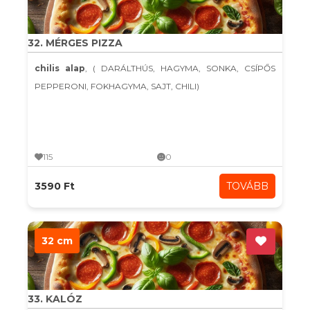
32. MÉRGES PIZZA
chilis alap
, ( DARÁLTHÚS, HAGYMA, SONKA, CSÍPŐS
PEPPERONI, FOKHAGYMA, SAJT, CHILI)
115
0
3590 Ft
TOVÁBB
32 cm
33. KALÓZ