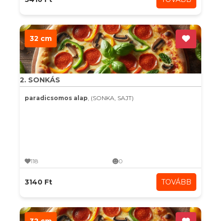
32 cm
2. SONKÁS
paradicsomos alap
, (SONKA, SAJT)
118
0
3140 Ft
TOVÁBB