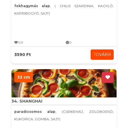
fokhagymás alap
, ( CHILIS SZARDINIA, KAGYLÓ,
KAPRIBOGYÓ, SAJT)
109
0
3590 Ft
TOVÁBB
32 cm
34. SHANGHAI
paradicsomos alap
, (CSIRKEMÁJ, ZÖLDBORSÓ,
KUKORICA, GOMBA, SAJT)