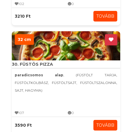
102
0
3210 Ft
TOVÁBB
32 cm
30. FÜSTÖS PIZZA
paradicsomos alap
, (FÜSTÖLT TARJA,
FÜSTÖLTKOLBÁSZ, FÜSTÖLTSAJT, FÜSTÖLTSZALONNA,
SAJT, HAGYMA)
107
0
3590 Ft
TOVÁBB