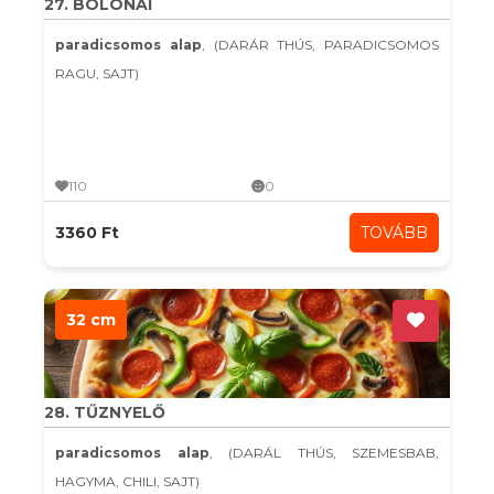
27. BOLONAI
paradicsomos alap
, (DARÁR THÚS, PARADICSOMOS
RAGU, SAJT)
110
0
3360 Ft
TOVÁBB
32 cm
28. TŰZNYELŐ
paradicsomos alap
, (DARÁL THÚS, SZEMESBAB,
HAGYMA, CHILI, SAJT)