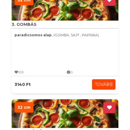
32 cm
3. GOMBÁS
paradicsomos alap
, (GOMBA, SAJT , PAPRIKA)
109
0
3140 Ft
TOVÁBB
32 cm