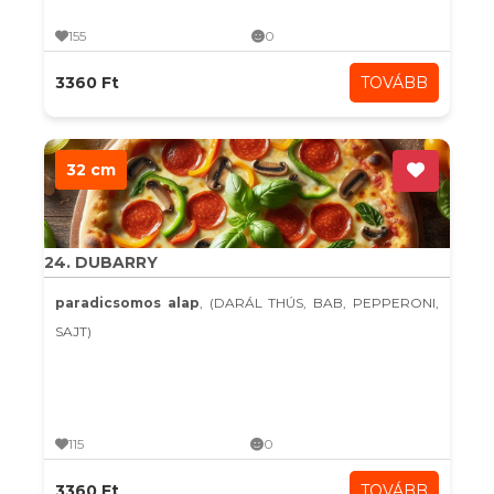
155
0
3360 Ft
TOVÁBB
32 cm
24. DUBARRY
paradicsomos alap
, (DARÁL THÚS, BAB, PEPPERONI,
SAJT)
115
0
3360 Ft
TOVÁBB