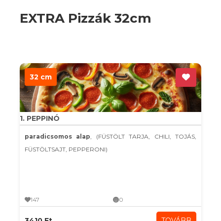
EXTRA Pizzák 32cm
32 cm
1. PEPPINÓ
paradicsomos alap
, (FÜSTÖLT TARJA, CHILI, TOJÁS,
FÜSTÖLTSAJT, PEPPERONI)
147
0
3410 Ft
TOVÁBB