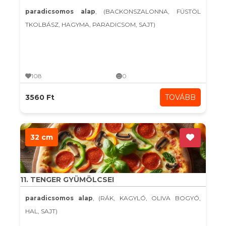
paradicsomos alap
, (BACKONSZALONNA, FÜSTÖL
TKOLBÁSZ, HAGYMA, PARADICSOM, SAJT)
108
0
3560 Ft
TOVÁBB
32 cm
11. TENGER GYÜMÖLCSEI
paradicsomos alap
, (RÁK, KAGYLÓ, OLIVA BOGYÓ,
HAL, SAJT)