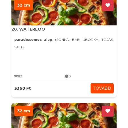
32 cm
20. WATERLOO
paradicsomos alap
, (SONKA, BAB, UBORKA, TOJÁS,
SAJT)
112
0
3360 Ft
TOVÁBB
32 cm