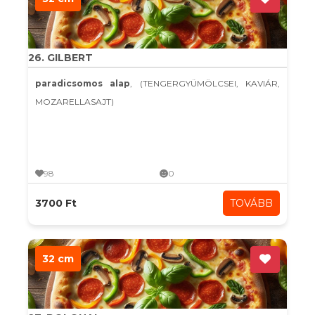
26. GILBERT
paradicsomos alap
, (TENGERGYÜMÖLCSEI, KAVIÁR,
MOZARELLASAJT)
98
0
3700 Ft
TOVÁBB
32 cm