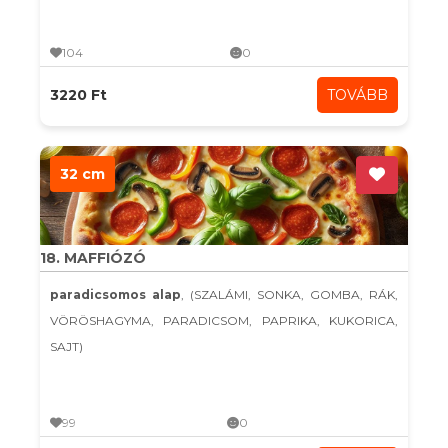
104
0
3220 Ft
TOVÁBB
32 cm
18. MAFFIÓZÓ
paradicsomos alap
, (SZALÁMI, SONKA, GOMBA, RÁK,
VÖRÖSHAGYMA, PARADICSOM, PAPRIKA, KUKORICA,
SAJT)
99
0