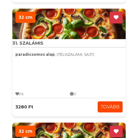
32 cm
31. SZALÁMIS
paradicsomos alap
, (TÉLISZALÁMI, SAJT)
96
0
3280 Ft
TOVÁBB
32 cm