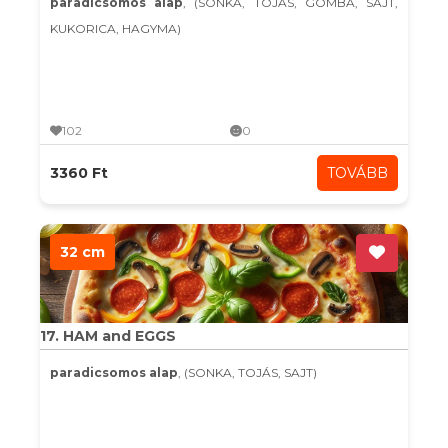
paradicsomos alap
, (SONKA, TOJÁS, GOMBA, SAJT,
KUKORICA, HAGYMA)
102
0
3360 Ft
TOVÁBB
32 cm
17. HAM and EGGS
paradicsomos alap
, (SONKA, TOJÁS, SAJT)