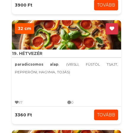
3900 Ft
TOVÁBB
32 cm
19. HÉTVEZÉR
paradicsomos alap
, (VIRSLI, FÜSTÖL TSAJT,
PEPPERÓNI, HAGYMA, TOJÁS)
97
0
3360 Ft
TOVÁBB