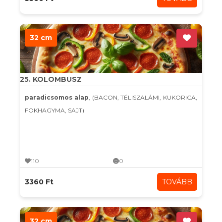
32 cm
25. KOLOMBUSZ
paradicsomos alap
, (BACON, TÉLISZALÁMI, KUKORICA,
FOKHAGYMA, SAJT)
110
0
3360 Ft
TOVÁBB
32 cm