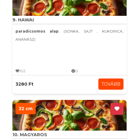
9. HAWAI
paradicsomos alap
, (SONKA, SAJT , KUKORICA,
ANANÁSZ)
102
0
3280 Ft
TOVÁBB
32 cm
10. MAGYAROS