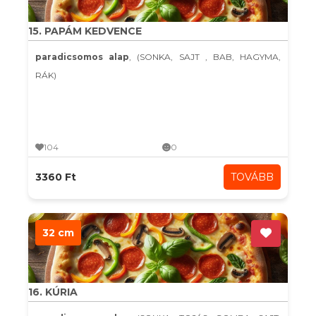
15. PAPÁM KEDVENCE
paradicsomos alap
, (SONKA, SAJT , BAB, HAGYMA,
RÁK)
104
0
3360 Ft
TOVÁBB
32 cm
16. KÚRIA