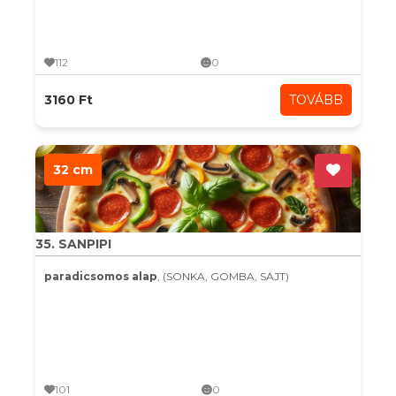
112
0
3160 Ft
TOVÁBB
32 cm
35. SANPIPI
paradicsomos alap
, (SONKA, GOMBA, SAJT)
101
0