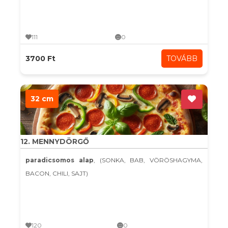
111
0
3700 Ft
TOVÁBB
32 cm
12. MENNYDÖRGŐ
paradicsomos alap
, (SONKA, BAB, VÖRÖSHAGYMA,
BACON, CHILI, SAJT)
120
0