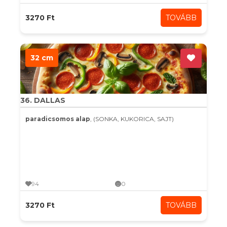
3270 Ft
TOVÁBB
32 cm
36. DALLAS
paradicsomos alap
, (SONKA, KUKORICA, SAJT)
94
0
3270 Ft
TOVÁBB