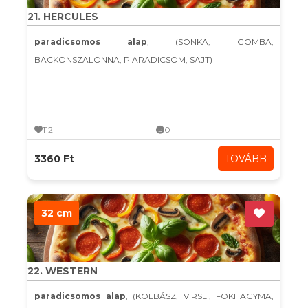
21. HERCULES
paradicsomos alap
, (SONKA, GOMBA,
BACKONSZALONNA, P ARADICSOM, SAJT)
112
0
3360 Ft
TOVÁBB
32 cm
22. WESTERN
paradicsomos alap
, (KOLBÁSZ, VIRSLI, FOKHAGYMA,