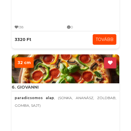
138
0
3320 Ft
TOVÁBB
32 cm
6. GIOVANNI
paradicsomos alap
, (SONKA, ANANÁSZ, ZÖLDBAB,
GOMBA, SAJT)