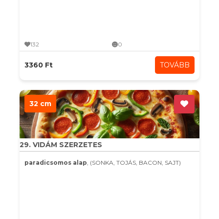
132
0
3360 Ft
TOVÁBB
32 cm
29. VIDÁM SZERZETES
paradicsomos alap
, (SONKA, TOJÁS, BACON, SAJT)