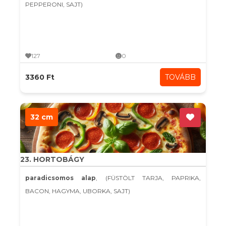
PEPPERONI, SAJT)
127
0
3360 Ft
TOVÁBB
32 cm
23. HORTOBÁGY
paradicsomos alap
, (FÜSTÖLT TARJA, PAPRIKA,
BACON, HAGYMA, UBORKA, SAJT)