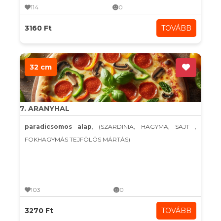
114
0
3160 Ft
TOVÁBB
32 cm
7. ARANYHAL
paradicsomos alap
, (SZARDINIA, HAGYMA, SAJT ,
FOKHAGYMÁS TEJFÖLÖS MÁRTÁS)
103
0
3270 Ft
TOVÁBB