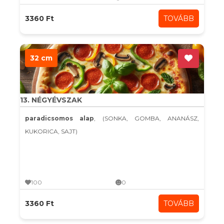
3360 Ft
TOVÁBB
32 cm
13. NÉGYÉVSZAK
paradicsomos alap
, (SONKA, GOMBA, ANANÁSZ,
KUKORICA, SAJT)
100
0
3360 Ft
TOVÁBB