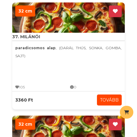
32 cm
37. MILÁNÓI
paradicsomos alap
, (DARÁL THÚS, SONKA, GOMBA,
SAJT)
105
0
3360 Ft
TOVÁBB
32 cm