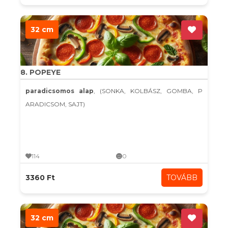
32 cm
8. POPEYE
paradicsomos alap
, (SONKA, KOLBÁSZ, GOMBA, P
ARADICSOM, SAJT)
114
0
3360 Ft
TOVÁBB
32 cm