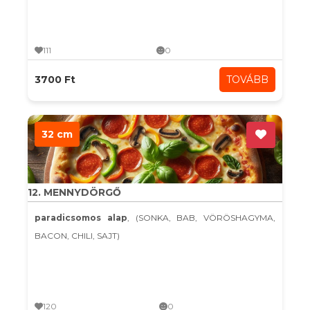
111
0
3700 Ft
TOVÁBB
32 cm
12. MENNYDÖRGŐ
paradicsomos alap
, (SONKA, BAB, VÖRÖSHAGYMA,
BACON, CHILI, SAJT)
120
0