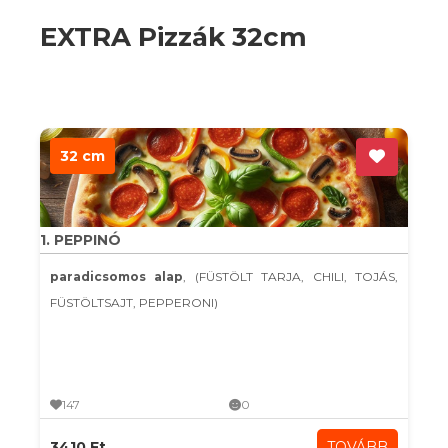
EXTRA Pizzák 32cm
32 cm
1. PEPPINÓ
paradicsomos alap
, (FÜSTÖLT TARJA, CHILI, TOJÁS,
FÜSTÖLTSAJT, PEPPERONI)
147
0
3410 Ft
TOVÁBB