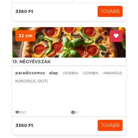
3360 Ft
TOVÁBB
32 cm
13. NÉGYÉVSZAK
paradicsomos alap
, (SONKA, GOMBA, ANANÁSZ,
KUKORICA, SAJT)
100
0
3360 Ft
TOVÁBB