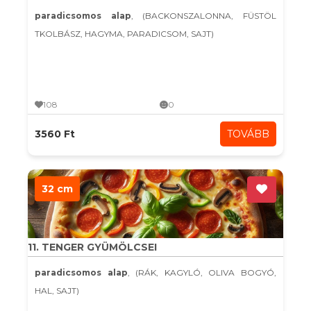
paradicsomos alap
, (BACKONSZALONNA, FÜSTÖL
TKOLBÁSZ, HAGYMA, PARADICSOM, SAJT)
108
0
3560 Ft
TOVÁBB
32 cm
11. TENGER GYÜMÖLCSEI
paradicsomos alap
, (RÁK, KAGYLÓ, OLIVA BOGYÓ,
HAL, SAJT)