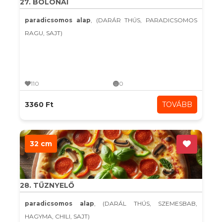
27. BOLONAI
paradicsomos alap
, (DARÁR THÚS, PARADICSOMOS
RAGU, SAJT)
110
0
3360 Ft
TOVÁBB
32 cm
28. TŰZNYELŐ
paradicsomos alap
, (DARÁL THÚS, SZEMESBAB,
HAGYMA, CHILI, SAJT)