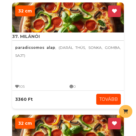
32 cm
37. MILÁNÓI
paradicsomos alap
, (DARÁL THÚS, SONKA, GOMBA,
SAJT)
105
0
3360 Ft
TOVÁBB
32 cm