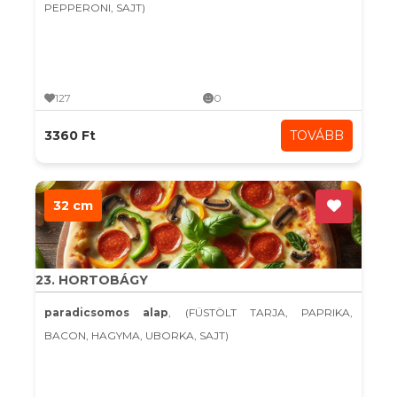
PEPPERONI, SAJT)
127
0
3360 Ft
TOVÁBB
32 cm
23. HORTOBÁGY
paradicsomos alap
, (FÜSTÖLT TARJA, PAPRIKA,
BACON, HAGYMA, UBORKA, SAJT)