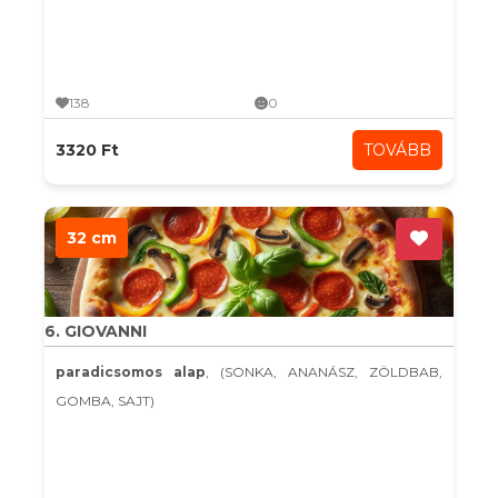
138
0
3320 Ft
TOVÁBB
32 cm
6. GIOVANNI
paradicsomos alap
, (SONKA, ANANÁSZ, ZÖLDBAB,
GOMBA, SAJT)