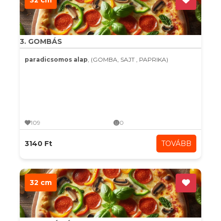
32 cm
3. GOMBÁS
paradicsomos alap
, (GOMBA, SAJT , PAPRIKA)
109
0
3140 Ft
TOVÁBB
32 cm