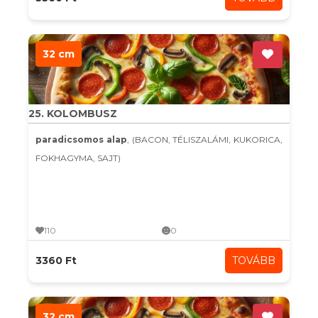
32 cm
25. KOLOMBUSZ
paradicsomos alap
, (BACON, TÉLISZALÁMI, KUKORICA,
FOKHAGYMA, SAJT)
110
0
3360 Ft
TOVÁBB
32 cm