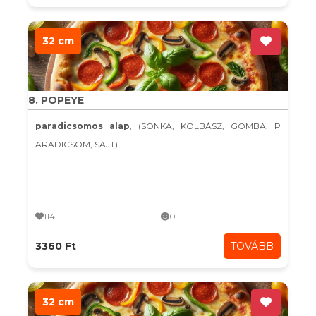
32 cm
8. POPEYE
paradicsomos alap
, (SONKA, KOLBÁSZ, GOMBA, P
ARADICSOM, SAJT)
114
0
3360 Ft
TOVÁBB
32 cm