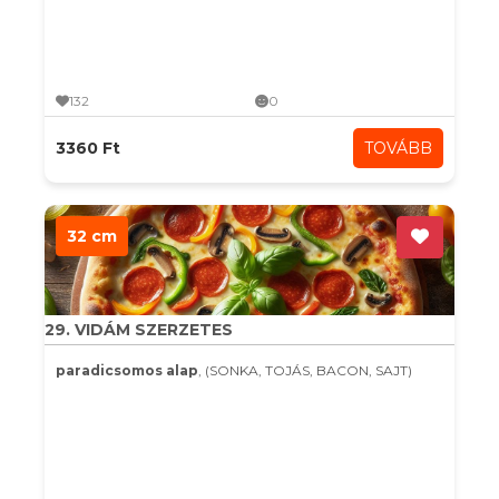
132
0
3360 Ft
TOVÁBB
32 cm
29. VIDÁM SZERZETES
paradicsomos alap
, (SONKA, TOJÁS, BACON, SAJT)