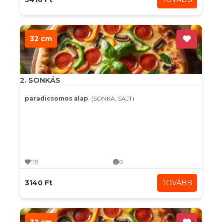
32 cm
2. SONKÁS
paradicsomos alap
, (SONKA, SAJT)
118
0
3140 Ft
TOVÁBB