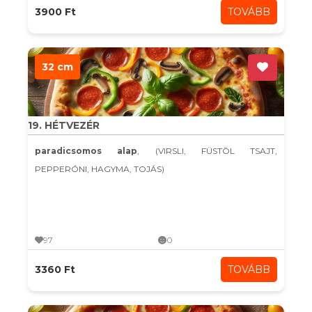
3900 Ft
TOVÁBB
32 cm
19. HÉTVEZÉR
paradicsomos alap
, (VIRSLI, FÜSTÖL TSAJT,
PEPPERÓNI, HAGYMA, TOJÁS)
97
0
3360 Ft
TOVÁBB