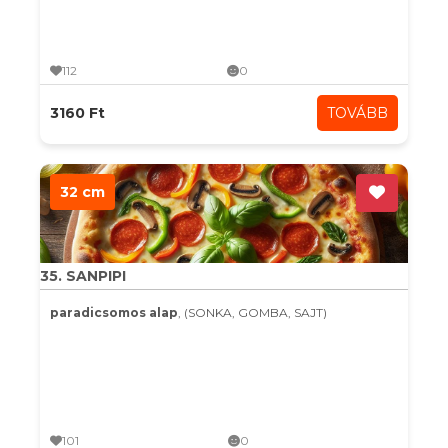
112
0
3160 Ft
TOVÁBB
32 cm
35. SANPIPI
paradicsomos alap
, (SONKA, GOMBA, SAJT)
101
0