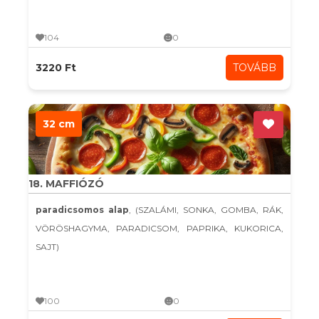
104
0
3220 Ft
TOVÁBB
32 cm
18. MAFFIÓZÓ
paradicsomos alap
, (SZALÁMI, SONKA, GOMBA, RÁK,
VÖRÖSHAGYMA, PARADICSOM, PAPRIKA, KUKORICA,
SAJT)
100
0