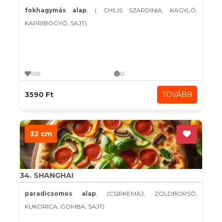
fokhagymás alap
, ( CHILIS SZARDINIA, KAGYLÓ,
KAPRIBOGYÓ, SAJT)
109
0
3590 Ft
TOVÁBB
32 cm
34. SHANGHAI
paradicsomos alap
, (CSIRKEMÁJ, ZÖLDBORSÓ,
KUKORICA, GOMBA, SAJT)