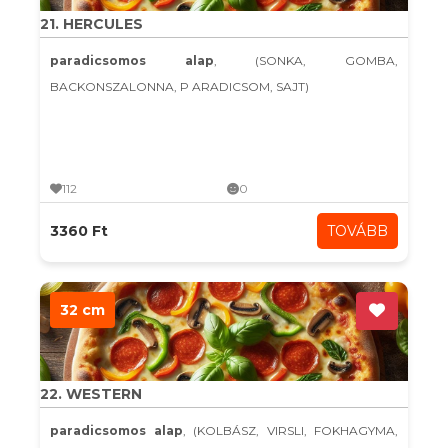
21. HERCULES
paradicsomos alap
, (SONKA, GOMBA,
BACKONSZALONNA, P ARADICSOM, SAJT)
112
0
3360 Ft
TOVÁBB
32 cm
22. WESTERN
paradicsomos alap
, (KOLBÁSZ, VIRSLI, FOKHAGYMA,