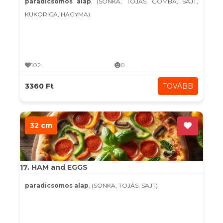
paradicsomos alap
, (SONKA, TOJÁS, GOMBA, SAJT,
KUKORICA, HAGYMA)
102
0
3360 Ft
TOVÁBB
32 cm
17. HAM and EGGS
paradicsomos alap
, (SONKA, TOJÁS, SAJT)