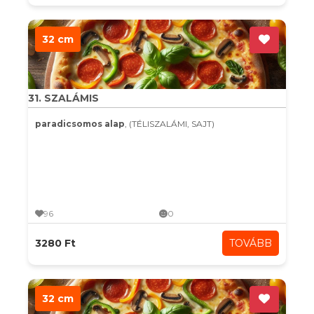
32 cm
31. SZALÁMIS
paradicsomos alap
, (TÉLISZALÁMI, SAJT)
96
0
3280 Ft
TOVÁBB
32 cm