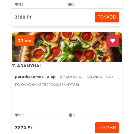
114
0
3160 Ft
TOVÁBB
32 cm
7. ARANYHAL
paradicsomos alap
, (SZARDINIA, HAGYMA, SAJT ,
FOKHAGYMÁS TEJFÖLÖS MÁRTÁS)
103
0
3270 Ft
TOVÁBB