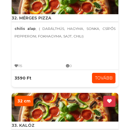
32. MÉRGES PIZZA
chilis alap
, ( DARÁLTHÚS, HAGYMA, SONKA, CSÍPŐS
PEPPERONI, FOKHAGYMA, SAJT, CHILI)
115
0
3590 Ft
TOVÁBB
32 cm
33. KALÓZ