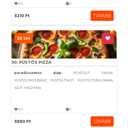
102
0
3210 Ft
TOVÁBB
32 cm
30. FÜSTÖS PIZZA
paradicsomos alap
, (FÜSTÖLT TARJA,
FÜSTÖLTKOLBÁSZ, FÜSTÖLTSAJT, FÜSTÖLTSZALONNA,
SAJT, HAGYMA)
107
0
3590 Ft
TOVÁBB