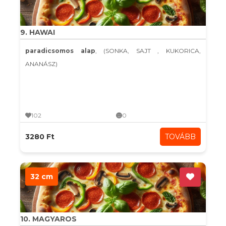
9. HAWAI
paradicsomos alap
, (SONKA, SAJT , KUKORICA,
ANANÁSZ)
102
0
3280 Ft
TOVÁBB
32 cm
10. MAGYAROS