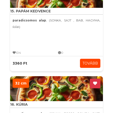
15. PAPÁM KEDVENCE
paradicsomos alap
, (SONKA, SAJT , BAB, HAGYMA,
RÁK)
104
0
3360 Ft
TOVÁBB
32 cm
16. KÚRIA