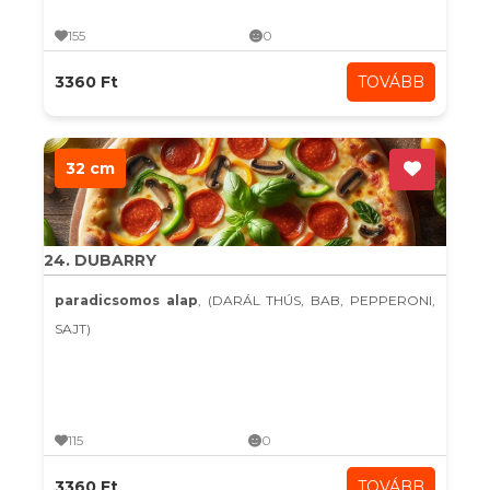
155
0
3360 Ft
TOVÁBB
32 cm
24. DUBARRY
paradicsomos alap
, (DARÁL THÚS, BAB, PEPPERONI,
SAJT)
115
0
3360 Ft
TOVÁBB