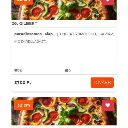
26. GILBERT
paradicsomos alap
, (TENGERGYÜMÖLCSEI, KAVIÁR,
MOZARELLASAJT)
98
0
3700 Ft
TOVÁBB
32 cm