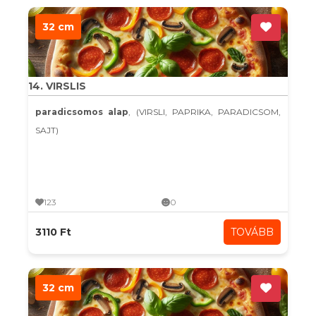
32 cm
14. VIRSLIS
paradicsomos alap
, (VIRSLI, PAPRIKA, PARADICSOM,
SAJT)
123
0
3110 Ft
TOVÁBB
32 cm