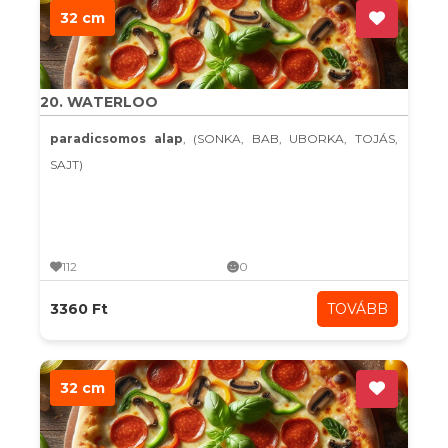
32 cm
20. WATERLOO
paradicsomos alap
, (SONKA, BAB, UBORKA, TOJÁS,
SAJT)
112
0
3360 Ft
TOVÁBB
32 cm