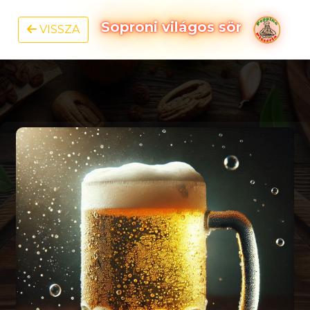
Soproni világos sör
VISSZA