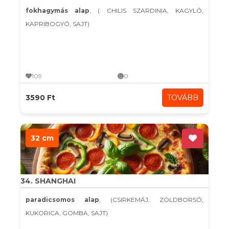
fokhagymás alap
, ( CHILIS SZARDINIA, KAGYLÓ,
KAPRIBOGYÓ, SAJT)
109
0
3590 Ft
TOVÁBB
32 cm
34. SHANGHAI
paradicsomos alap
, (CSIRKEMÁJ, ZÖLDBORSÓ,
KUKORICA, GOMBA, SAJT)