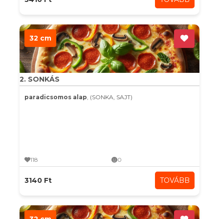
32 cm
2. SONKÁS
paradicsomos alap
, (SONKA, SAJT)
118
0
3140 Ft
TOVÁBB