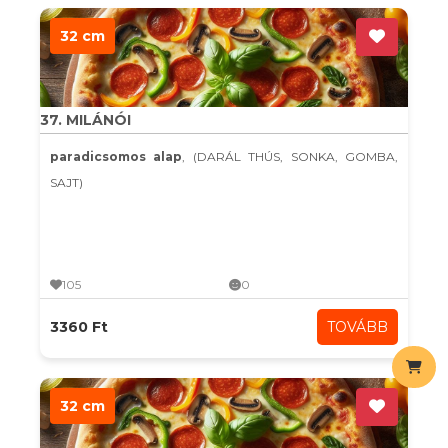
32 cm
37. MILÁNÓI
paradicsomos alap
, (DARÁL THÚS, SONKA, GOMBA,
SAJT)
105
0
3360 Ft
TOVÁBB
32 cm