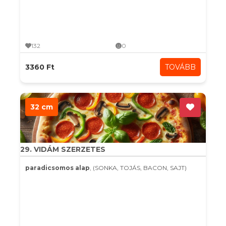
132
0
3360 Ft
TOVÁBB
32 cm
29. VIDÁM SZERZETES
paradicsomos alap
, (SONKA, TOJÁS, BACON, SAJT)