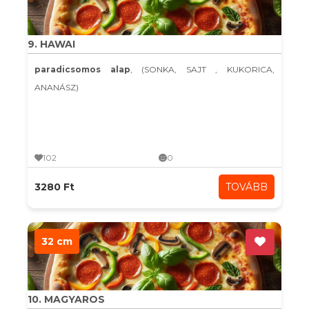
9. HAWAI
paradicsomos alap
, (SONKA, SAJT , KUKORICA,
ANANÁSZ)
102
0
3280 Ft
TOVÁBB
32 cm
10. MAGYAROS