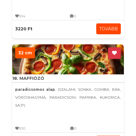
104
0
3220 Ft
TOVÁBB
32 cm
18. MAFFIÓZÓ
paradicsomos alap
, (SZALÁMI, SONKA, GOMBA, RÁK,
VÖRÖSHAGYMA, PARADICSOM, PAPRIKA, KUKORICA,
SAJT)
100
0