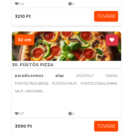
102
0
3210 Ft
TOVÁBB
32 cm
30. FÜSTÖS PIZZA
paradicsomos alap
, (FÜSTÖLT TARJA,
FÜSTÖLTKOLBÁSZ, FÜSTÖLTSAJT, FÜSTÖLTSZALONNA,
SAJT, HAGYMA)
107
0
3590 Ft
TOVÁBB