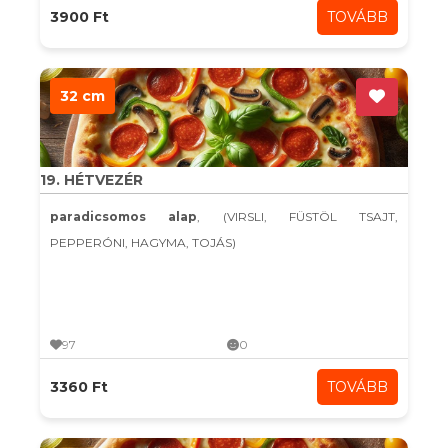
3900 Ft
TOVÁBB
32 cm
19. HÉTVEZÉR
paradicsomos alap
, (VIRSLI, FÜSTÖL TSAJT,
PEPPERÓNI, HAGYMA, TOJÁS)
97
0
3360 Ft
TOVÁBB