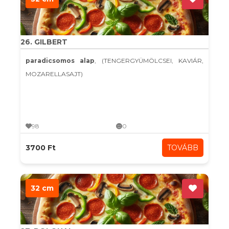
26. GILBERT
paradicsomos alap
, (TENGERGYÜMÖLCSEI, KAVIÁR,
MOZARELLASAJT)
98
0
3700 Ft
TOVÁBB
32 cm