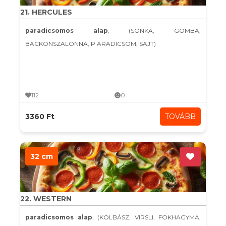
21. HERCULES
paradicsomos alap
, (SONKA, GOMBA,
BACKONSZALONNA, P ARADICSOM, SAJT)
112
0
3360 Ft
TOVÁBB
32 cm
22. WESTERN
paradicsomos alap
, (KOLBÁSZ, VIRSLI, FOKHAGYMA,