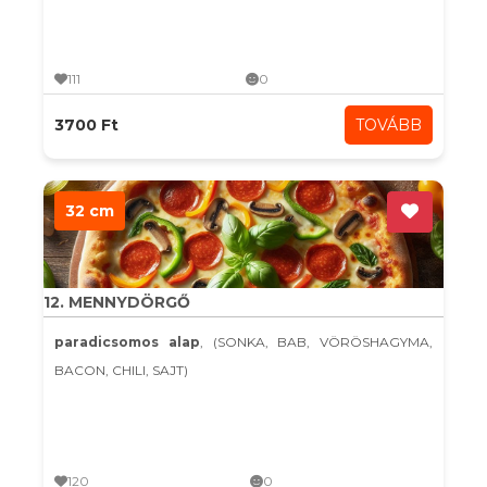
111
0
3700 Ft
TOVÁBB
32 cm
12. MENNYDÖRGŐ
paradicsomos alap
, (SONKA, BAB, VÖRÖSHAGYMA,
BACON, CHILI, SAJT)
120
0