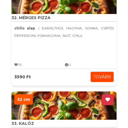
32. MÉRGES PIZZA
chilis alap
, ( DARÁLTHÚS, HAGYMA, SONKA, CSÍPŐS
PEPPERONI, FOKHAGYMA, SAJT, CHILI)
115
0
3590 Ft
TOVÁBB
32 cm
33. KALÓZ