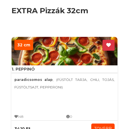
EXTRA Pizzák 32cm
32 cm
1. PEPPINÓ
paradicsomos alap
, (FÜSTÖLT TARJA, CHILI, TOJÁS,
FÜSTÖLTSAJT, PEPPERONI)
148
0
3410 Ft
TOVÁBB