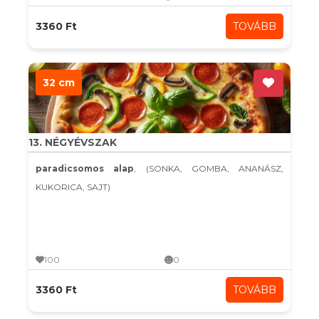
3360 Ft
TOVÁBB
32 cm
13. NÉGYÉVSZAK
paradicsomos alap
, (SONKA, GOMBA, ANANÁSZ,
KUKORICA, SAJT)
100
0
3360 Ft
TOVÁBB