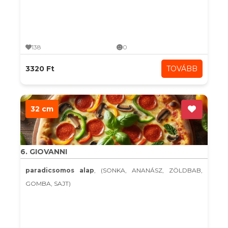
138
0
3320 Ft
TOVÁBB
32 cm
6. GIOVANNI
paradicsomos alap
, (SONKA, ANANÁSZ, ZÖLDBAB,
GOMBA, SAJT)