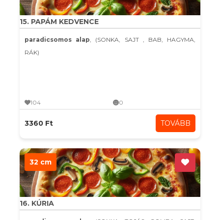
15. PAPÁM KEDVENCE
paradicsomos alap
, (SONKA, SAJT , BAB, HAGYMA,
RÁK)
104
0
3360 Ft
TOVÁBB
32 cm
16. KÚRIA