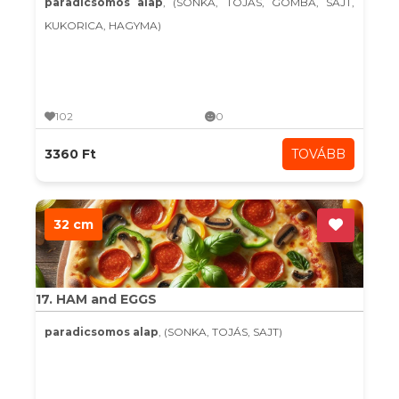
paradicsomos alap
, (SONKA, TOJÁS, GOMBA, SAJT,
KUKORICA, HAGYMA)
102
0
3360 Ft
TOVÁBB
32 cm
17. HAM and EGGS
paradicsomos alap
, (SONKA, TOJÁS, SAJT)