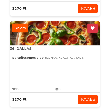
3270 Ft
TOVÁBB
32 cm
36. DALLAS
paradicsomos alap
, (SONKA, KUKORICA, SAJT)
95
0
3270 Ft
TOVÁBB