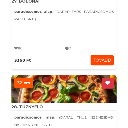
27. BOLONAI
paradicsomos alap
, (DARÁR THÚS, PARADICSOMOS
RAGU, SAJT)
110
0
3360 Ft
TOVÁBB
32 cm
28. TŰZNYELŐ
paradicsomos alap
, (DARÁL THÚS, SZEMESBAB,
HAGYMA, CHILI, SAJT)