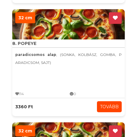
32 cm
8. POPEYE
paradicsomos alap
, (SONKA, KOLBÁSZ, GOMBA, P
ARADICSOM, SAJT)
114
0
3360 Ft
TOVÁBB
32 cm