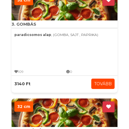
32 cm
3. GOMBÁS
paradicsomos alap
, (GOMBA, SAJT , PAPRIKA)
109
0
3140 Ft
TOVÁBB
32 cm