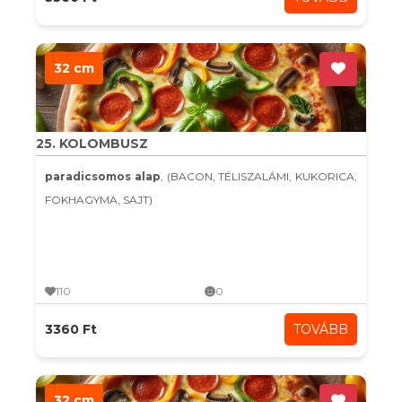
32 cm
25. KOLOMBUSZ
paradicsomos alap
, (BACON, TÉLISZALÁMI, KUKORICA,
FOKHAGYMA, SAJT)
110
0
3360 Ft
TOVÁBB
32 cm