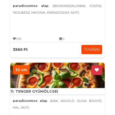
paradicsomos alap
, (BACKONSZALONNA, FÜSTÖL
TKOLBÁSZ, HAGYMA, PARADICSOM, SAJT)
108
0
3560 Ft
TOVÁBB
32 cm
11. TENGER GYÜMÖLCSEI
paradicsomos alap
, (RÁK, KAGYLÓ, OLIVA BOGYÓ,
HAL, SAJT)