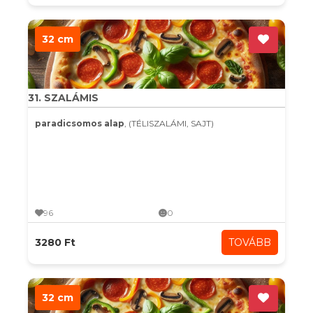
32 cm
31. SZALÁMIS
paradicsomos alap
, (TÉLISZALÁMI, SAJT)
96
0
3280 Ft
TOVÁBB
32 cm