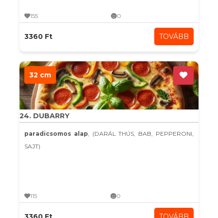
155
0
3360 Ft
TOVÁBB
32 cm
24. DUBARRY
paradicsomos alap
, (DARÁL THÚS, BAB, PEPPERONI,
SAJT)
115
0
3360 Ft
TOVÁBB