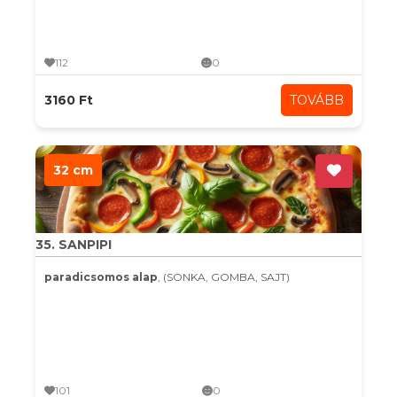
112
0
3160 Ft
TOVÁBB
32 cm
35. SANPIPI
paradicsomos alap
, (SONKA, GOMBA, SAJT)
101
0