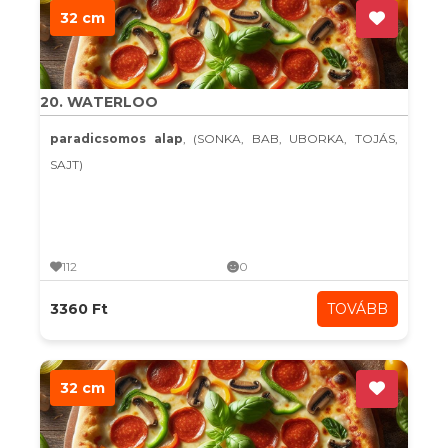
32 cm
20. WATERLOO
paradicsomos alap
, (SONKA, BAB, UBORKA, TOJÁS,
SAJT)
112
0
3360 Ft
TOVÁBB
32 cm