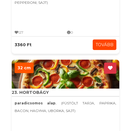
PEPPERONI, SAJT)
127
0
3360 Ft
TOVÁBB
32 cm
23. HORTOBÁGY
paradicsomos alap
, (FÜSTÖLT TARJA, PAPRIKA,
BACON, HAGYMA, UBORKA, SAJT)