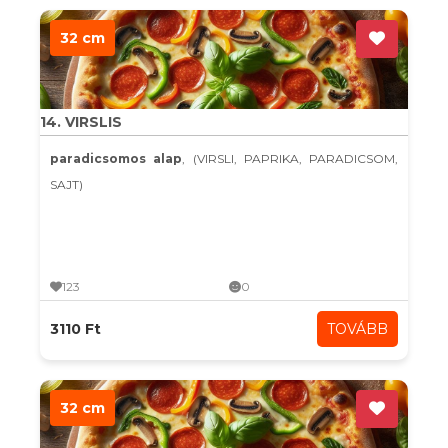
32 cm
14. VIRSLIS
paradicsomos alap
, (VIRSLI, PAPRIKA, PARADICSOM,
SAJT)
123
0
3110 Ft
TOVÁBB
32 cm