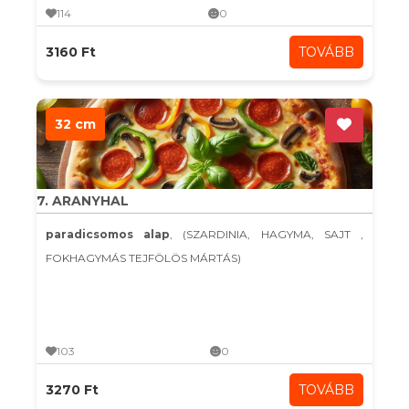
114
0
3160 Ft
TOVÁBB
32 cm
7. ARANYHAL
paradicsomos alap
, (SZARDINIA, HAGYMA, SAJT ,
FOKHAGYMÁS TEJFÖLÖS MÁRTÁS)
103
0
3270 Ft
TOVÁBB