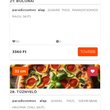
27. BOLONAI
paradicsomos alap
, (DARÁR THÚS, PARADICSOMOS
RAGU, SAJT)
110
0
3360 Ft
TOVÁBB
32 cm
28. TŰZNYELŐ
paradicsomos alap
, (DARÁL THÚS, SZEMESBAB,
HAGYMA, CHILI, SAJT)