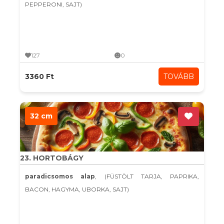
PEPPERONI, SAJT)
127
0
3360 Ft
TOVÁBB
32 cm
23. HORTOBÁGY
paradicsomos alap
, (FÜSTÖLT TARJA, PAPRIKA,
BACON, HAGYMA, UBORKA, SAJT)