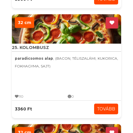
32 cm
25. KOLOMBUSZ
paradicsomos alap
, (BACON, TÉLISZALÁMI, KUKORICA,
FOKHAGYMA, SAJT)
110
0
3360 Ft
TOVÁBB
32 cm