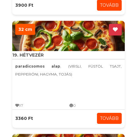
3900 Ft
TOVÁBB
32 cm
19. HÉTVEZÉR
paradicsomos alap
, (VIRSLI, FÜSTÖL TSAJT,
PEPPERÓNI, HAGYMA, TOJÁS)
97
0
3360 Ft
TOVÁBB