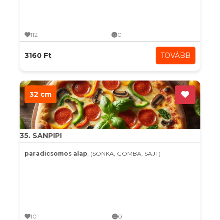
112
0
3160 Ft
TOVÁBB
32 cm
35. SANPIPI
paradicsomos alap
, (SONKA, GOMBA, SAJT)
101
0