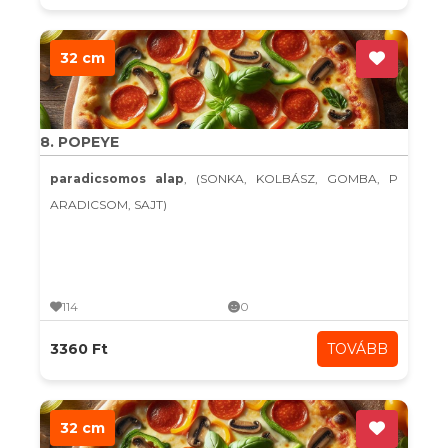
32 cm
8. POPEYE
paradicsomos alap
, (SONKA, KOLBÁSZ, GOMBA, P
ARADICSOM, SAJT)
114
0
3360 Ft
TOVÁBB
32 cm