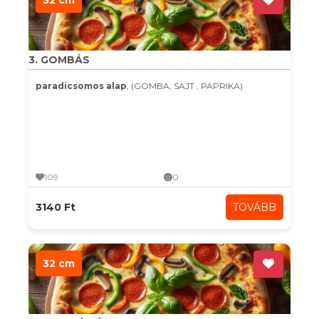
32 cm
3. GOMBÁS
paradicsomos alap
, (GOMBA, SAJT , PAPRIKA)
109
0
3140 Ft
TOVÁBB
32 cm