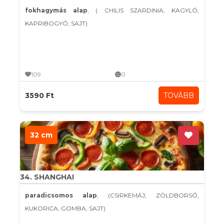
fokhagymás alap
, ( CHILIS SZARDINIA, KAGYLÓ,
KAPRIBOGYÓ, SAJT)
109
0
3590 Ft
TOVÁBB
32 cm
34. SHANGHAI
paradicsomos alap
, (CSIRKEMÁJ, ZÖLDBORSÓ,
KUKORICA, GOMBA, SAJT)