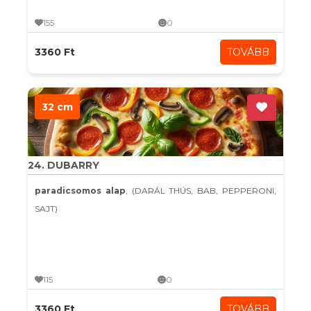
155
0
3360 Ft
TOVÁBB
32 cm
24. DUBARRY
paradicsomos alap
, (DARÁL THÚS, BAB, PEPPERONI,
SAJT)
115
0
3360 Ft
TOVÁBB