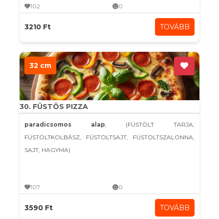
102
0
3210 Ft
TOVÁBB
32 cm
30. FÜSTÖS PIZZA
paradicsomos alap
, (FÜSTÖLT TARJA,
FÜSTÖLTKOLBÁSZ, FÜSTÖLTSAJT, FÜSTÖLTSZALONNA,
SAJT, HAGYMA)
107
0
3590 Ft
TOVÁBB