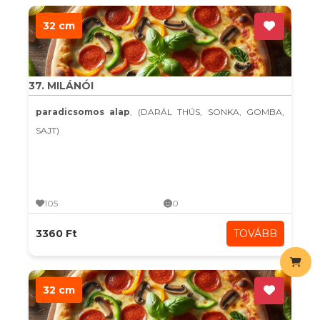
32 cm
37. MILÁNÓI
paradicsomos alap
, (DARÁL THÚS, SONKA, GOMBA,
SAJT)
105
0
3360 Ft
TOVÁBB
32 cm