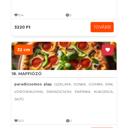
104
0
3220 Ft
TOVÁBB
32 cm
18. MAFFIÓZÓ
paradicsomos alap
, (SZALÁMI, SONKA, GOMBA, RÁK,
VÖRÖSHAGYMA, PARADICSOM, PAPRIKA, KUKORICA,
SAJT)
100
0