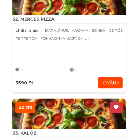
32. MÉRGES PIZZA
chilis alap
, ( DARÁLTHÚS, HAGYMA, SONKA, CSÍPŐS
PEPPERONI, FOKHAGYMA, SAJT, CHILI)
115
0
3590 Ft
TOVÁBB
32 cm
33. KALÓZ