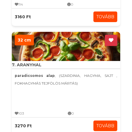
114
0
3160 Ft
TOVÁBB
32 cm
7. ARANYHAL
paradicsomos alap
, (SZARDINIA, HAGYMA, SAJT ,
FOKHAGYMÁS TEJFÖLÖS MÁRTÁS)
103
0
3270 Ft
TOVÁBB