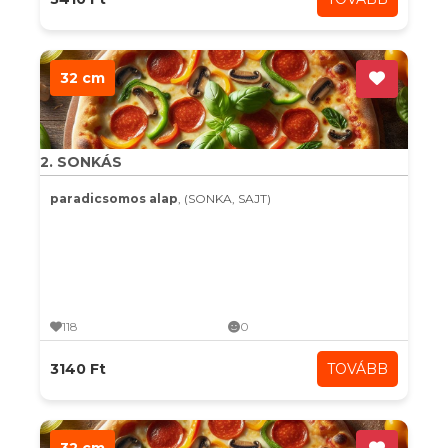
32 cm
2. SONKÁS
paradicsomos alap
, (SONKA, SAJT)
118
0
3140 Ft
TOVÁBB