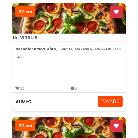
32 cm
14. VIRSLIS
paradicsomos alap
, (VIRSLI, PAPRIKA, PARADICSOM,
SAJT)
123
0
3110 Ft
TOVÁBB
32 cm