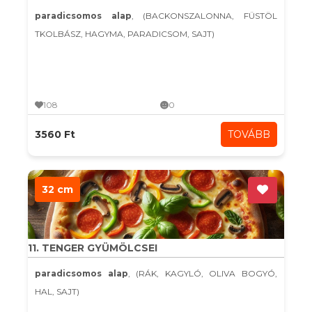
paradicsomos alap
, (BACKONSZALONNA, FÜSTÖL
TKOLBÁSZ, HAGYMA, PARADICSOM, SAJT)
108
0
3560 Ft
TOVÁBB
32 cm
11. TENGER GYÜMÖLCSEI
paradicsomos alap
, (RÁK, KAGYLÓ, OLIVA BOGYÓ,
HAL, SAJT)