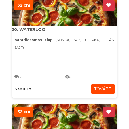
32 cm
20. WATERLOO
paradicsomos alap
, (SONKA, BAB, UBORKA, TOJÁS,
SAJT)
112
0
3360 Ft
TOVÁBB
32 cm