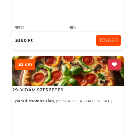
132
0
3360 Ft
TOVÁBB
32 cm
29. VIDÁM SZERZETES
paradicsomos alap
, (SONKA, TOJÁS, BACON, SAJT)