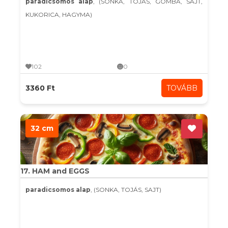
paradicsomos alap
, (SONKA, TOJÁS, GOMBA, SAJT,
KUKORICA, HAGYMA)
102
0
3360 Ft
TOVÁBB
32 cm
17. HAM and EGGS
paradicsomos alap
, (SONKA, TOJÁS, SAJT)