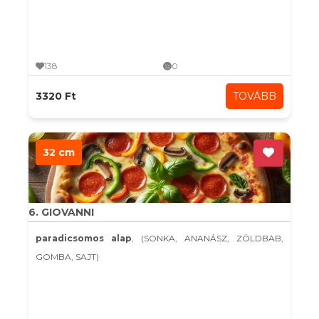
138
0
3320 Ft
TOVÁBB
32 cm
6. GIOVANNI
paradicsomos alap
, (SONKA, ANANÁSZ, ZÖLDBAB,
GOMBA, SAJT)