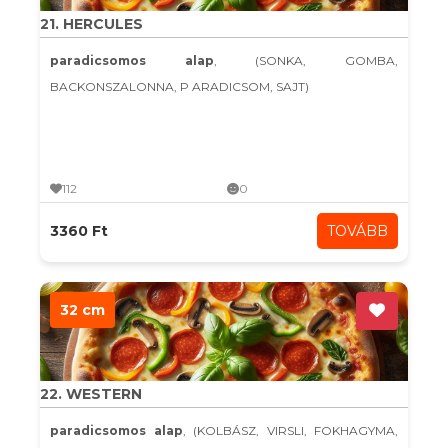
21. HERCULES
paradicsomos alap
, (SONKA, GOMBA,
BACKONSZALONNA, P ARADICSOM, SAJT)
112
0
3360 Ft
TOVÁBB
32 cm
22. WESTERN
paradicsomos alap
, (KOLBÁSZ, VIRSLI, FOKHAGYMA,