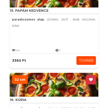
15. PAPÁM KEDVENCE
paradicsomos alap
, (SONKA, SAJT , BAB, HAGYMA,
RÁK)
104
0
3360 Ft
TOVÁBB
32 cm
16. KÚRIA