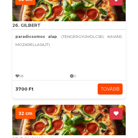
26. GILBERT
paradicsomos alap
, (TENGERGYÜMÖLCSEI, KAVIÁR,
MOZARELLASAJT)
98
0
3700 Ft
TOVÁBB
32 cm