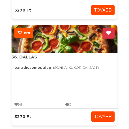
3270 Ft
TOVÁBB
32 cm
36. DALLAS
paradicsomos alap
, (SONKA, KUKORICA, SAJT)
96
0
3270 Ft
TOVÁBB