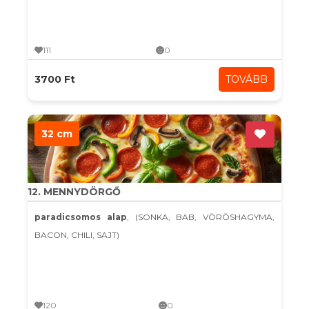
111
0
3700 Ft
TOVÁBB
32 cm
12. MENNYDÖRGŐ
paradicsomos alap
, (SONKA, BAB, VÖRÖSHAGYMA,
BACON, CHILI, SAJT)
120
0