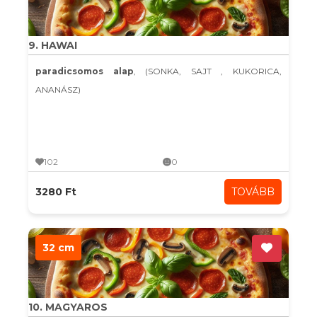
9. HAWAI
paradicsomos alap
, (SONKA, SAJT , KUKORICA,
ANANÁSZ)
102
0
3280 Ft
TOVÁBB
32 cm
10. MAGYAROS