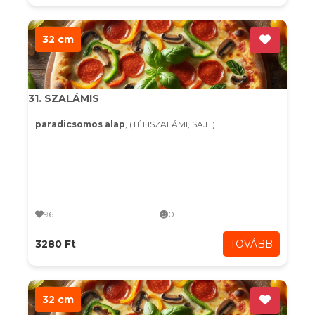
32 cm
31. SZALÁMIS
paradicsomos alap
, (TÉLISZALÁMI, SAJT)
96
0
3280 Ft
TOVÁBB
32 cm