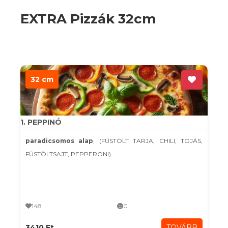
EXTRA Pizzák 32cm
32 cm
1. PEPPINÓ
paradicsomos alap
, (FÜSTÖLT TARJA, CHILI, TOJÁS,
FÜSTÖLTSAJT, PEPPERONI)
148
0
3410 Ft
TOVÁBB