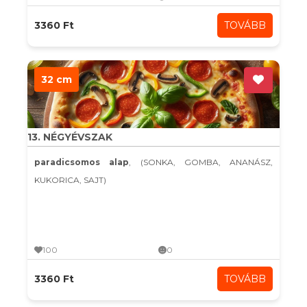
3360 Ft
TOVÁBB
32 cm
13. NÉGYÉVSZAK
paradicsomos alap
, (SONKA, GOMBA, ANANÁSZ,
KUKORICA, SAJT)
100
0
3360 Ft
TOVÁBB