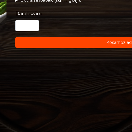
Extra feltétek (tuningolj!):
Darabszám:
Kosárhoz ad