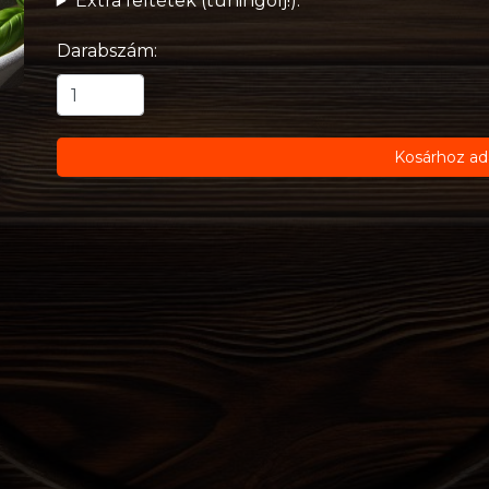
Extra feltétek (tuningolj!):
Darabszám:
Kosárhoz ad