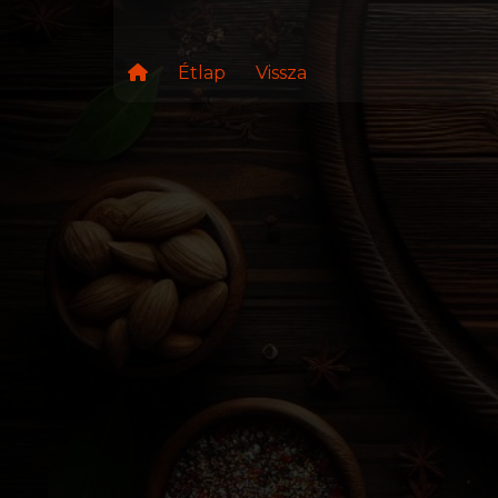
Étlap
Vissza