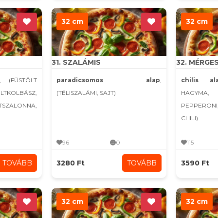
32 cm
32 cm
31. SZALÁMIS
32. MÉRGE
, (FÜSTÖLT
paradicsomos alap
,
chilis al
KOLBÁSZ,
(TÉLISZALÁMI, SAJT)
HAGYMA,
LTSZALONNA,
PEPPERONI
CHILI)
96
0
115
TOVÁBB
3280 Ft
TOVÁBB
3590 Ft
32 cm
32 cm