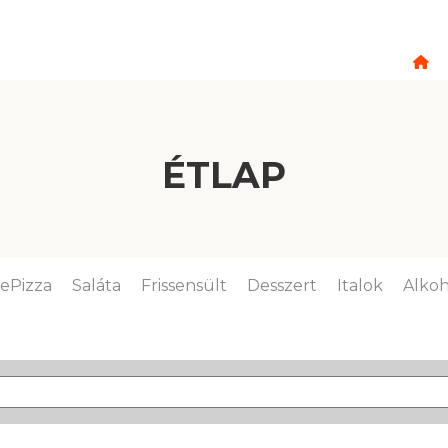
ÉTLAP
lePizza
Saláta
Frissensült
Desszert
Italok
Alkoh