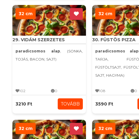
32 cm
32 cm
29. VIDÁM SZERZETES
30. FÜSTÖS PIZZA
paradicsomos alap
, (SONKA,
paradicsomos alap
TOJÁS, BACON, SAJT)
TARJA, FÜSTÖLT
FÜSTÖLTSAJT, FÜSTÖ
SAJT, HAGYMA)
102
0
108
0
3210 Ft
TOVÁBB
3590 Ft
32 cm
32 cm