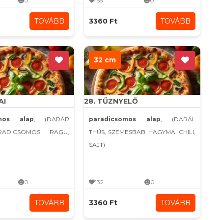
0
155
0
TOVÁBB
3360 Ft
TOVÁBB
32 cm
AI
28. TŰZNYELŐ
omos alap
, (DARÁR
paradicsomos alap
, (DARÁL
RADICSOMOS RAGU,
THÚS, SZEMESBAB, HAGYMA, CHILI,
SAJT)
0
132
0
TOVÁBB
3360 Ft
TOVÁBB