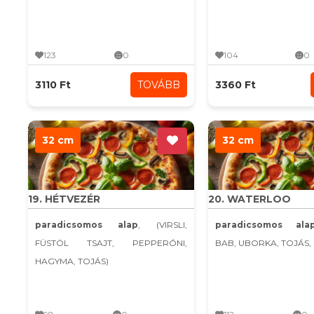
123
0
104
0
3110 Ft
TOVÁBB
3360 Ft
32 cm
32 cm
19. HÉTVEZÉR
20. WATERLOO
paradicsomos alap
, (VIRSLI,
paradicsomos ala
FÜSTÖL TSAJT, PEPPERÓNI,
BAB, UBORKA, TOJÁS, 
HAGYMA, TOJÁS)