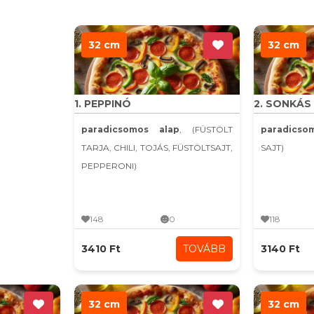
32 cm
32 cm
1. PEPPINÓ
2. SONKÁS
paradicsomos alap
, (FÜSTÖLT
paradics
TARJA, CHILI, TOJÁS, FÜSTÖLTSAJT,
SAJT)
PEPPERONI)
148
0
118
3410 Ft
TOVÁBB
3140 Ft
32 cm
32 cm