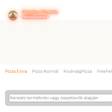
Peppino Pizzéria
FEHÉRGYARMAT
Pizza Extra
Pizza Normál
KívánságPizza
FeleFe