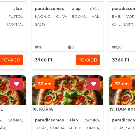
s alap
,
paradicsomos alap
, (RÁK,
paradics
A, FÜSTÖL
KAGYLÓ, OLIVA BOGYÓ, HAL,
BAB, VÖR
AGYMA,
SAJT)
CHILI, SAJT)
111
0
120
TOVÁBB
3700 Ft
TOVÁBB
3360 Ft
32 cm
32 cm
CE
16. KÚRIA
17. HAM an
p
, (SONKA,
paradicsomos alap
, (SONKA,
paradics
RÁK)
TOJÁS, GOMBA, SAJT, KUKORICA,
TOJÁS, SAJT