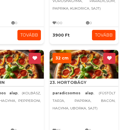
VÖRÖSHAGYMA, PARADICSOM,
PAPRIKA, KUKORICA, SAJT)
0
100
0
TOVÁBB
3900 Ft
TOVÁBB
32 cm
RN
23. HORTOBÁGY
mos alap
, (KOLBÁSZ,
paradicsomos alap
, (FÜSTÖLT
KHAGYMA, PEPPERONI,
TARJA, PAPRIKA, BACON,
HAGYMA, UBORKA, SAJT)