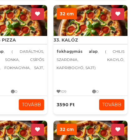
32 cm
S PIZZA
33. KALÓZ
ap
, ( DARÁLTHÚS,
fokhagymás alap
, ( CHILIS
 SONKA, CSÍPŐS
SZARDINIA, KAGYLÓ,
, FOKHAGYMA, SAJT,
KAPRIBOGYÓ, SAJT)
0
109
0
TOVÁBB
3590 Ft
TOVÁBB
32 cm