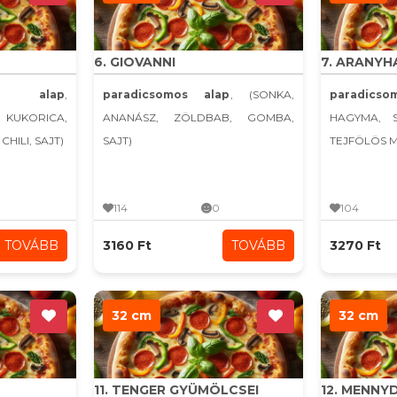
6. GIOVANNI
7. ARANYH
s alap
,
paradicsomos alap
, (SONKA,
paradicso
 KUKORICA,
ANANÁSZ, ZÖLDBAB, GOMBA,
HAGYMA, 
HILI, SAJT)
SAJT)
TEJFÖLÖS 
114
0
104
TOVÁBB
3160 Ft
TOVÁBB
3270 Ft
32 cm
32 cm
11. TENGER GYÜMÖLCSEI
12. MENN