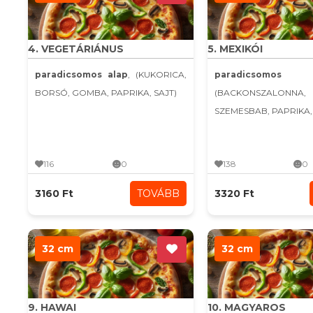
4. VEGETÁRIÁNUS
5. MEXIKÓI
paradicsomos alap
, (KUKORICA,
paradicsomo
BORSÓ, GOMBA, PAPRIKA, SAJT)
(BACKONSZALONNA,
SZEMESBAB, PAPRIKA, C
116
0
138
0
3160 Ft
TOVÁBB
3320 Ft
32 cm
32 cm
9. HAWAI
10. MAGYAROS