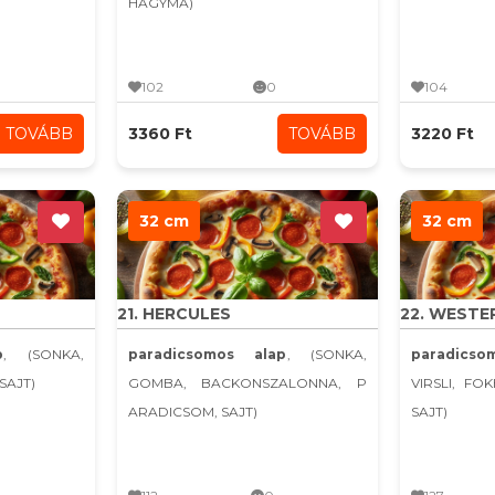
HAGYMA)
102
0
104
TOVÁBB
3360 Ft
TOVÁBB
3220 Ft
32 cm
32 cm
21. HERCULES
22. WESTE
p
, (SONKA,
paradicsomos alap
, (SONKA,
paradicso
SAJT)
GOMBA, BACKONSZALONNA, P
VIRSLI, FO
ARADICSOM, SAJT)
SAJT)