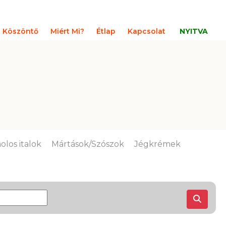
Köszöntő
Miért Mi?
Étlap
Kapcsolat
NYITVA
olos italok
Mártások/Szószok
Jégkrémek