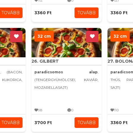
112
0
127
TOVÁBB
3360 Ft
TOVÁBB
3360 Ft
32 cm
32 cm
26. GILBERT
27. BOLON
p
, (BACON,
paradicsomos alap
,
paradics
UKORICA,
(TENGERGYÜMÖLCSEI, KAVIÁR,
THÚS, PA
MOZARELLASAJT)
SAJT)
98
0
110
TOVÁBB
3700 Ft
TOVÁBB
3360 Ft