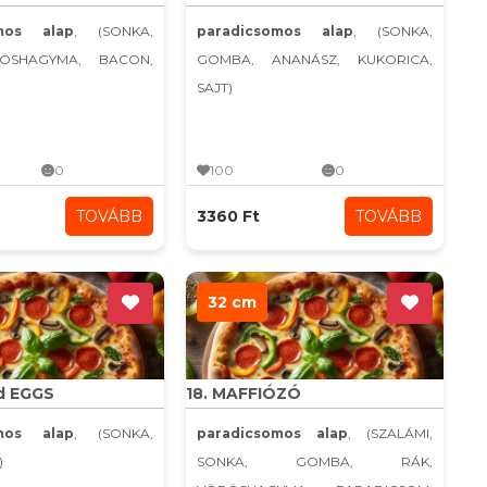
omos alap
, (SONKA,
paradicsomos alap
, (SONKA,
ÖSHAGYMA, BACON,
GOMBA, ANANÁSZ, KUKORICA,
SAJT)
0
100
0
TOVÁBB
3360 Ft
TOVÁBB
32 cm
d EGGS
18. MAFFIÓZÓ
omos alap
, (SONKA,
paradicsomos alap
, (SZALÁMI,
)
SONKA, GOMBA, RÁK,