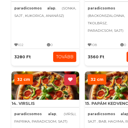
paradicsomos alap
, (SONKA,
paradicsomo
SAJT , KUKORICA, ANANÁSZ)
(BACKONSZALONN
TKOLBÁSZ, H
PARADICSOM, SAJT)
102
0
108
0
3280 Ft
TOVÁBB
3560 Ft
32 cm
32 cm
14. VIRSLIS
15. PAPÁM KEDVEN
paradicsomos alap
, (VIRSLI,
paradicsomos ala
PAPRIKA, PARADICSOM, SAJT)
SAJT , BAB, HAGYMA, 