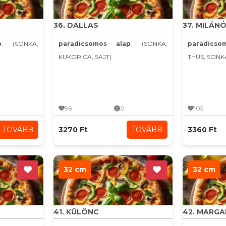
36. DALLAS
37. MILÁNÓ
p
, (SONKA,
paradicsomos alap
, (SONKA,
paradics
KUKORICA, SAJT)
THÚS, SONK
96
0
105
TOVÁBB
3270 Ft
TOVÁBB
3360 Ft
32 cm
32 cm
41. KÜLÖNC
42. MARG