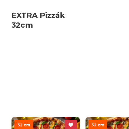
EXTRA Pizzák
32cm
32 cm
32 cm