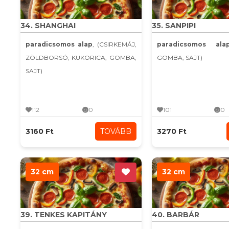
34. SHANGHAI
35. SANPIPI
paradicsomos alap
, (CSIRKEMÁJ,
paradicsomos ala
ZÖLDBORSÓ, KUKORICA, GOMBA,
GOMBA, SAJT)
SAJT)
112
0
101
0
3160 Ft
TOVÁBB
3270 Ft
32 cm
32 cm
39. TENKES KAPITÁNY
40. BARBÁR