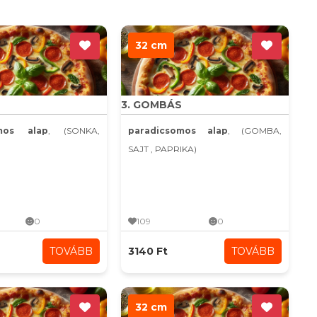
32 cm
3. GOMBÁS
omos alap
, (SONKA,
paradicsomos alap
, (GOMBA,
SAJT , PAPRIKA)
0
109
0
TOVÁBB
3140 Ft
TOVÁBB
32 cm