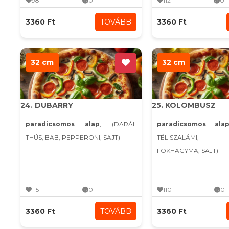
98
0
112
0
3360 Ft
TOVÁBB
3360 Ft
32 cm
32 cm
24. DUBARRY
25. KOLOMBUSZ
paradicsomos alap
, (DARÁL
paradicsomos ala
THÚS, BAB, PEPPERONI, SAJT)
TÉLISZALÁMI, K
FOKHAGYMA, SAJT)
115
0
110
0
3360 Ft
TOVÁBB
3360 Ft