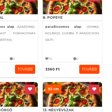
AL
8. POPEYE
mos alap
, (SZARDINIA,
paradicsomos alap
, (SONKA,
SAJT , FOKHAGYMÁS
KOLBÁSZ, GOMBA, P ARADICSOM,
MÁRTÁS)
SAJT)
0
114
0
TOVÁBB
3360 Ft
TOVÁBB
32 cm
YDÖRGŐ
13. NÉGYÉVSZAK