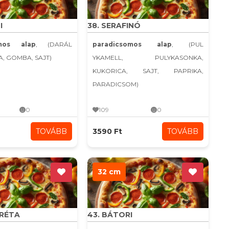
I
38. SERAFINÓ
omos alap
, (DARÁL
paradicsomos alap
, (PUL
A, GOMBA, SAJT)
YKAMELL, PULYKASONKA,
KUKORICA, SAJT, PAPRIKA,
PARADICSOM)
0
109
0
TOVÁBB
3590 Ft
TOVÁBB
32 cm
ARÉTA
43. BÁTORI