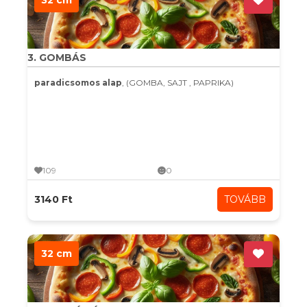
32 cm
3. GOMBÁS
paradicsomos alap
, (GOMBA, SAJT , PAPRIKA)
109
0
3140 Ft
TOVÁBB
32 cm