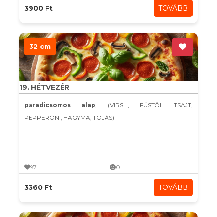
3900 Ft
TOVÁBB
32 cm
19. HÉTVEZÉR
paradicsomos alap
, (VIRSLI, FÜSTÖL TSAJT,
PEPPERÓNI, HAGYMA, TOJÁS)
97
0
3360 Ft
TOVÁBB