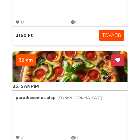
112
0
3160 Ft
TOVÁBB
32 cm
35. SANPIPI
paradicsomos alap
, (SONKA, GOMBA, SAJT)
101
0