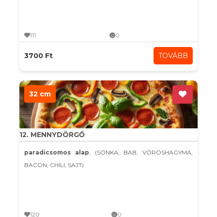
111
0
3700 Ft
TOVÁBB
32 cm
12. MENNYDÖRGŐ
paradicsomos alap
, (SONKA, BAB, VÖRÖSHAGYMA,
BACON, CHILI, SAJT)
120
0