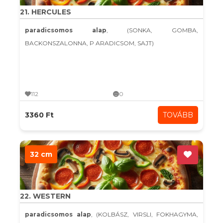
21. HERCULES
paradicsomos alap
, (SONKA, GOMBA,
BACKONSZALONNA, P ARADICSOM, SAJT)
112
0
3360 Ft
TOVÁBB
32 cm
22. WESTERN
paradicsomos alap
, (KOLBÁSZ, VIRSLI, FOKHAGYMA,