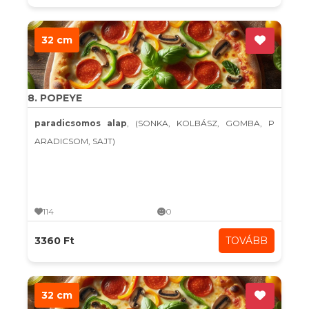
32 cm
8. POPEYE
paradicsomos alap
, (SONKA, KOLBÁSZ, GOMBA, P
ARADICSOM, SAJT)
114
0
3360 Ft
TOVÁBB
32 cm