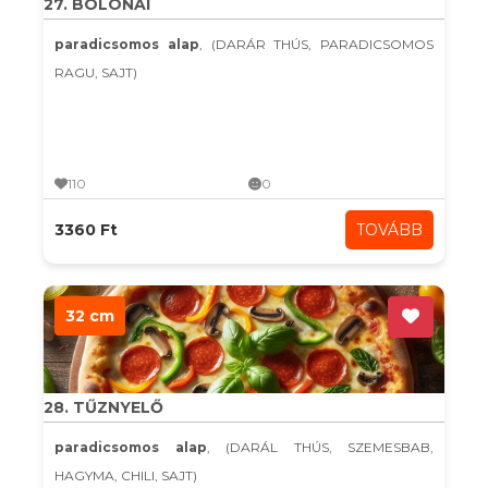
27. BOLONAI
paradicsomos alap
, (DARÁR THÚS, PARADICSOMOS
RAGU, SAJT)
110
0
3360 Ft
TOVÁBB
32 cm
28. TŰZNYELŐ
paradicsomos alap
, (DARÁL THÚS, SZEMESBAB,
HAGYMA, CHILI, SAJT)