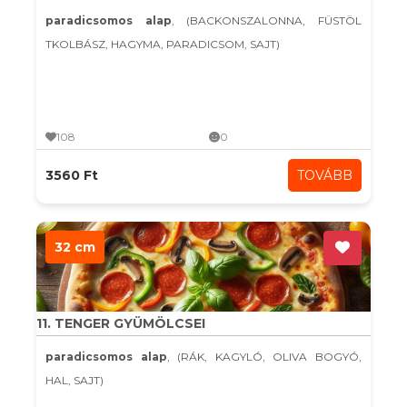
paradicsomos alap
, (BACKONSZALONNA, FÜSTÖL
TKOLBÁSZ, HAGYMA, PARADICSOM, SAJT)
108
0
3560 Ft
TOVÁBB
32 cm
11. TENGER GYÜMÖLCSEI
paradicsomos alap
, (RÁK, KAGYLÓ, OLIVA BOGYÓ,
HAL, SAJT)