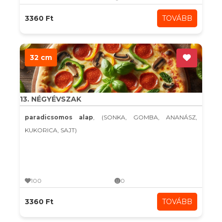
3360 Ft
TOVÁBB
32 cm
13. NÉGYÉVSZAK
paradicsomos alap
, (SONKA, GOMBA, ANANÁSZ,
KUKORICA, SAJT)
100
0
3360 Ft
TOVÁBB