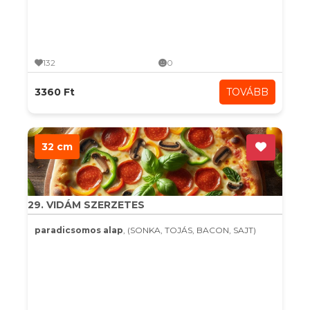
132
0
3360 Ft
TOVÁBB
32 cm
29. VIDÁM SZERZETES
paradicsomos alap
, (SONKA, TOJÁS, BACON, SAJT)