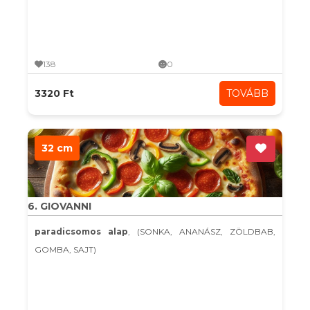
138
0
3320 Ft
TOVÁBB
32 cm
6. GIOVANNI
paradicsomos alap
, (SONKA, ANANÁSZ, ZÖLDBAB,
GOMBA, SAJT)