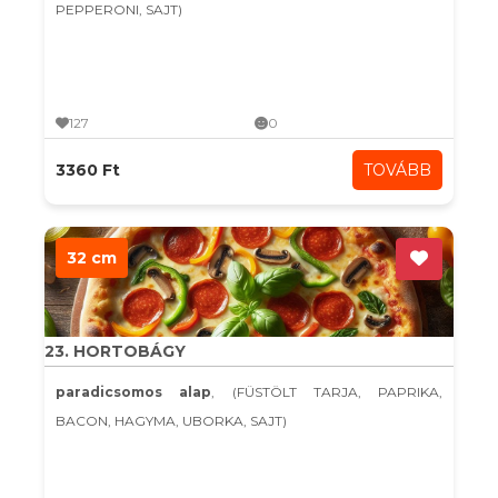
PEPPERONI, SAJT)
127
0
3360 Ft
TOVÁBB
32 cm
23. HORTOBÁGY
paradicsomos alap
, (FÜSTÖLT TARJA, PAPRIKA,
BACON, HAGYMA, UBORKA, SAJT)