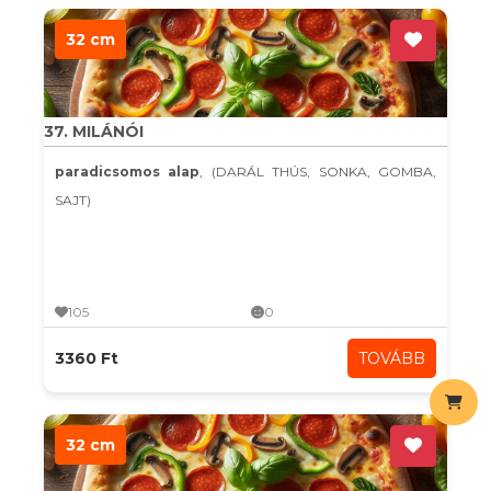
32 cm
37. MILÁNÓI
paradicsomos alap
, (DARÁL THÚS, SONKA, GOMBA,
SAJT)
105
0
3360 Ft
TOVÁBB
32 cm