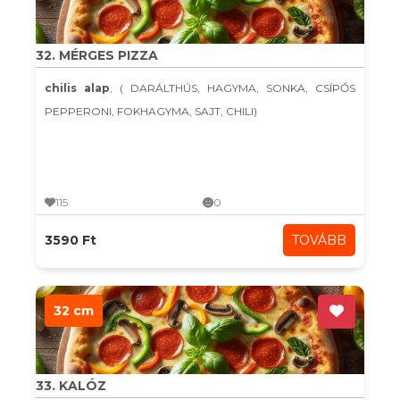
32. MÉRGES PIZZA
chilis alap
, ( DARÁLTHÚS, HAGYMA, SONKA, CSÍPŐS
PEPPERONI, FOKHAGYMA, SAJT, CHILI)
115
0
3590 Ft
TOVÁBB
32 cm
33. KALÓZ