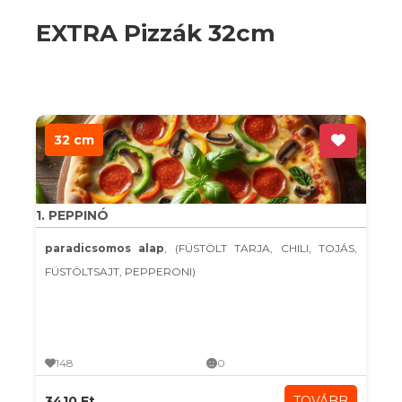
EXTRA Pizzák 32cm
32 cm
1. PEPPINÓ
paradicsomos alap
, (FÜSTÖLT TARJA, CHILI, TOJÁS,
FÜSTÖLTSAJT, PEPPERONI)
148
0
3410 Ft
TOVÁBB