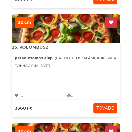
32 cm
25. KOLOMBUSZ
paradicsomos alap
, (BACON, TÉLISZALÁMI, KUKORICA,
FOKHAGYMA, SAJT)
110
0
3360 Ft
TOVÁBB
32 cm