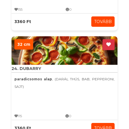
155
0
3360 Ft
TOVÁBB
32 cm
24. DUBARRY
paradicsomos alap
, (DARÁL THÚS, BAB, PEPPERONI,
SAJT)
115
0
3360 Ft
TOVÁBB