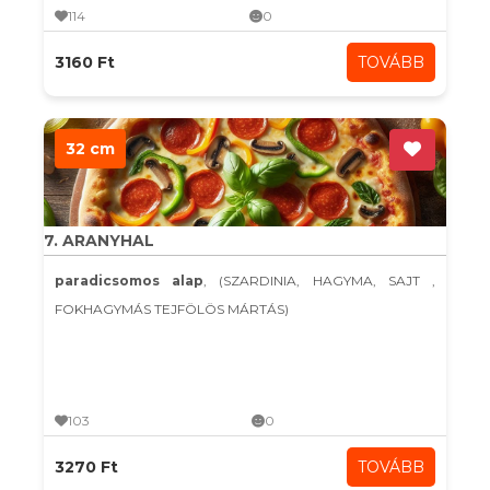
114
0
3160 Ft
TOVÁBB
32 cm
7. ARANYHAL
paradicsomos alap
, (SZARDINIA, HAGYMA, SAJT ,
FOKHAGYMÁS TEJFÖLÖS MÁRTÁS)
103
0
3270 Ft
TOVÁBB