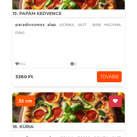
15. PAPÁM KEDVENCE
paradicsomos alap
, (SONKA, SAJT , BAB, HAGYMA,
RÁK)
104
0
3360 Ft
TOVÁBB
32 cm
16. KÚRIA