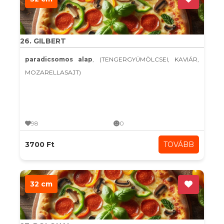
26. GILBERT
paradicsomos alap
, (TENGERGYÜMÖLCSEI, KAVIÁR,
MOZARELLASAJT)
98
0
3700 Ft
TOVÁBB
32 cm