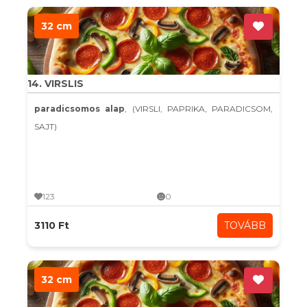
32 cm
14. VIRSLIS
paradicsomos alap
, (VIRSLI, PAPRIKA, PARADICSOM,
SAJT)
123
0
3110 Ft
TOVÁBB
32 cm