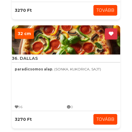
3270 Ft
TOVÁBB
32 cm
36. DALLAS
paradicsomos alap
, (SONKA, KUKORICA, SAJT)
96
0
3270 Ft
TOVÁBB