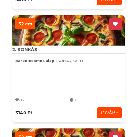
32 cm
2. SONKÁS
paradicsomos alap
, (SONKA, SAJT)
118
0
3140 Ft
TOVÁBB