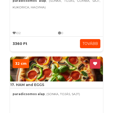
paradicsomos alap
, (SONKA, TOJÁS, GOMBA, SAJT,
KUKORICA, HAGYMA)
102
0
3360 Ft
TOVÁBB
32 cm
17. HAM and EGGS
paradicsomos alap
, (SONKA, TOJÁS, SAJT)