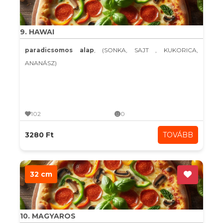
9. HAWAI
paradicsomos alap
, (SONKA, SAJT , KUKORICA,
ANANÁSZ)
102
0
3280 Ft
TOVÁBB
32 cm
10. MAGYAROS