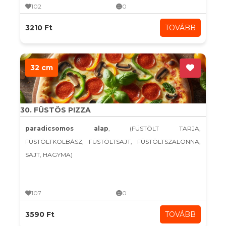
102
0
3210 Ft
TOVÁBB
32 cm
30. FÜSTÖS PIZZA
paradicsomos alap
, (FÜSTÖLT TARJA,
FÜSTÖLTKOLBÁSZ, FÜSTÖLTSAJT, FÜSTÖLTSZALONNA,
SAJT, HAGYMA)
107
0
3590 Ft
TOVÁBB