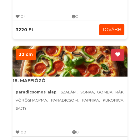
104
0
3220 Ft
TOVÁBB
32 cm
18. MAFFIÓZÓ
paradicsomos alap
, (SZALÁMI, SONKA, GOMBA, RÁK,
VÖRÖSHAGYMA, PARADICSOM, PAPRIKA, KUKORICA,
SAJT)
100
0