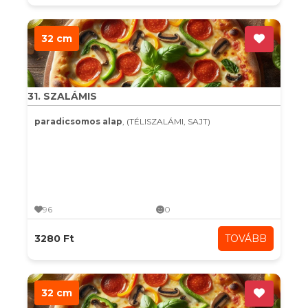
32 cm
31. SZALÁMIS
paradicsomos alap
, (TÉLISZALÁMI, SAJT)
96
0
3280 Ft
TOVÁBB
32 cm