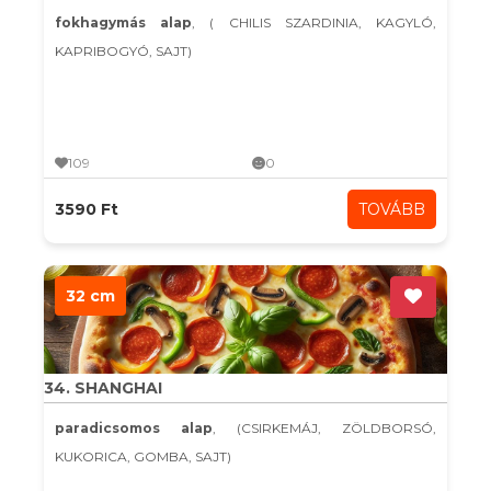
fokhagymás alap
, ( CHILIS SZARDINIA, KAGYLÓ,
KAPRIBOGYÓ, SAJT)
109
0
3590 Ft
TOVÁBB
32 cm
34. SHANGHAI
paradicsomos alap
, (CSIRKEMÁJ, ZÖLDBORSÓ,
KUKORICA, GOMBA, SAJT)