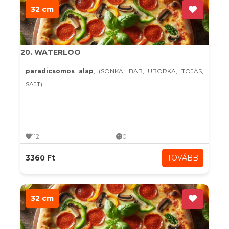
32 cm
20. WATERLOO
paradicsomos alap
, (SONKA, BAB, UBORKA, TOJÁS,
SAJT)
112
0
3360 Ft
TOVÁBB
32 cm