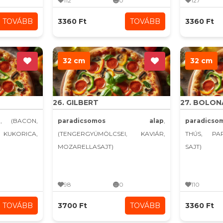
112
0
127
TOVÁBB
3360 Ft
TOVÁBB
3360 Ft
32 cm
32 cm
26. GILBERT
27. BOLON
p
, (BACON,
paradicsomos alap
,
paradics
UKORICA,
(TENGERGYÜMÖLCSEI, KAVIÁR,
THÚS, PA
MOZARELLASAJT)
SAJT)
98
0
110
TOVÁBB
3700 Ft
TOVÁBB
3360 Ft