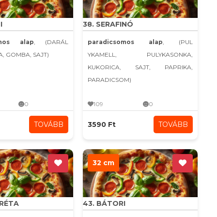
I
38. SERAFINÓ
omos alap
, (DARÁL
paradicsomos alap
, (PUL
A, GOMBA, SAJT)
YKAMELL, PULYKASONKA,
KUKORICA, SAJT, PAPRIKA,
PARADICSOM)
0
109
0
TOVÁBB
3590 Ft
TOVÁBB
32 cm
ARÉTA
43. BÁTORI