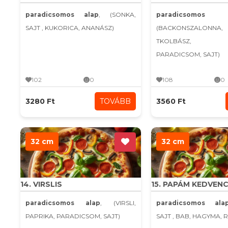
paradicsomos alap
, (SONKA,
paradicsomo
SAJT , KUKORICA, ANANÁSZ)
(BACKONSZALONN
TKOLBÁSZ, H
PARADICSOM, SAJT)
102
0
108
0
3280 Ft
TOVÁBB
3560 Ft
32 cm
32 cm
14. VIRSLIS
15. PAPÁM KEDVEN
paradicsomos alap
, (VIRSLI,
paradicsomos ala
PAPRIKA, PARADICSOM, SAJT)
SAJT , BAB, HAGYMA, 