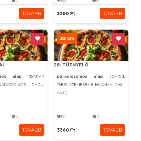
0
155
0
TOVÁBB
3360 Ft
TOVÁBB
32 cm
AI
28. TŰZNYELŐ
omos alap
, (DARÁR
paradicsomos alap
, (DARÁL
RADICSOMOS RAGU,
THÚS, SZEMESBAB, HAGYMA, CHILI,
SAJT)
0
132
0
TOVÁBB
3360 Ft
TOVÁBB