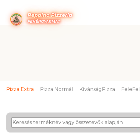
Peppino Pizzéria
FEHÉRGYARMAT
Pizza Extra
Pizza Normál
KívánságPizza
FeleFe