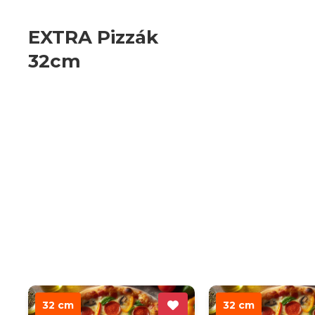
EXTRA Pizzák
32cm
32 cm
32 cm