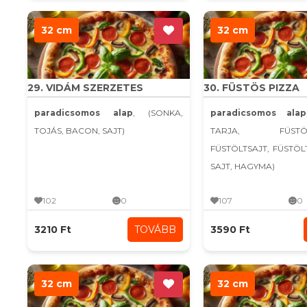
32 cm
32 cm
29. VIDÁM SZERZETES
30. FÜSTÖS PIZZA
paradicsomos alap
, (SONKA,
paradicsomos alap
TOJÁS, BACON, SAJT)
TARJA, FÜSTÖLT
FÜSTÖLTSAJT, FÜSTÖ
SAJT, HAGYMA)
102
0
107
0
3210 Ft
TOVÁBB
3590 Ft
32 cm
32 cm