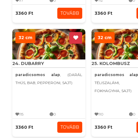
97
0
112
0
3360 Ft
TOVÁBB
3360 Ft
32 cm
32 cm
24. DUBARRY
25. KOLOMBUSZ
paradicsomos alap
, (DARÁL
paradicsomos ala
THÚS, BAB, PEPPERONI, SAJT)
TÉLISZALÁMI, K
FOKHAGYMA, SAJT)
115
0
110
0
3360 Ft
TOVÁBB
3360 Ft