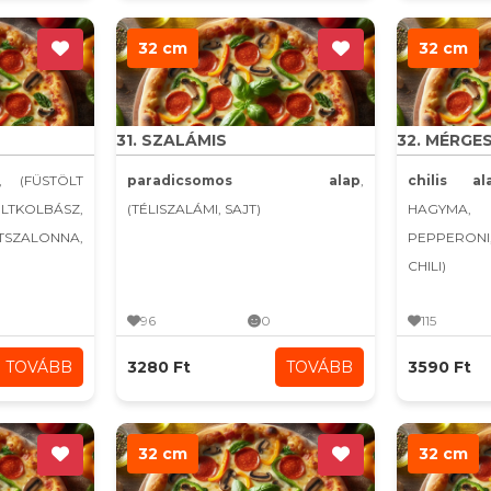
32 cm
32 cm
31. SZALÁMIS
32. MÉRGE
, (FÜSTÖLT
paradicsomos alap
,
chilis al
KOLBÁSZ,
(TÉLISZALÁMI, SAJT)
HAGYMA,
LTSZALONNA,
PEPPERONI
CHILI)
96
0
115
TOVÁBB
3280 Ft
TOVÁBB
3590 Ft
32 cm
32 cm