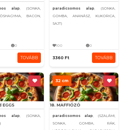
omos alap
, (SONKA,
paradicsomos alap
, (SONKA,
ÖSHAGYMA, BACON,
GOMBA, ANANÁSZ, KUKORICA,
SAJT)
0
100
0
TOVÁBB
3360 Ft
TOVÁBB
32 cm
d EGGS
18. MAFFIÓZÓ
omos alap
, (SONKA,
paradicsomos alap
, (SZALÁMI,
)
SONKA, GOMBA, RÁK,