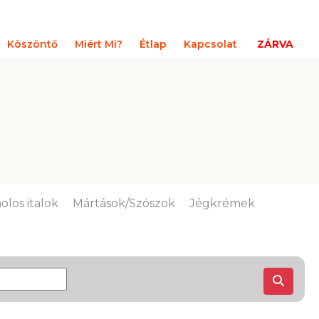
Köszöntő
Miért Mi?
Étlap
Kapcsolat
ZÁRVA
olos italok
Mártások/Szószok
Jégkrémek