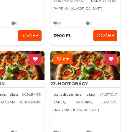
VÖRÖSHAGYMA, PARADICSOM,
PAPRIKA, KUKORICA, SAJT)
0
99
0
TOVÁBB
3900 Ft
TOVÁBB
32 cm
RN
23. HORTOBÁGY
mos alap
, (KOLBÁSZ,
paradicsomos alap
, (FÜSTÖLT
KHAGYMA, PEPPERONI,
TARJA, PAPRIKA, BACON,
HAGYMA, UBORKA, SAJT)