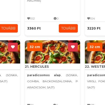
HAGYMA)
102
0
104
TOVÁBB
3360 Ft
TOVÁBB
3220 Ft
32 cm
32 cm
21. HERCULES
22. WESTE
p
, (SONKA,
paradicsomos alap
, (SONKA,
paradicso
SAJT)
GOMBA, BACKONSZALONNA, P
VIRSLI, FO
ARADICSOM, SAJT)
SAJT)