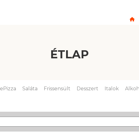
ÉTLAP
lePizza
Saláta
Frissensült
Desszert
Italok
Alkoh