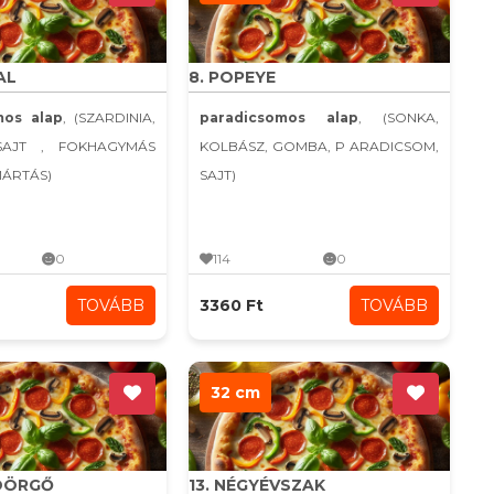
AL
8. POPEYE
mos alap
, (SZARDINIA,
paradicsomos alap
, (SONKA,
SAJT , FOKHAGYMÁS
KOLBÁSZ, GOMBA, P ARADICSOM,
MÁRTÁS)
SAJT)
0
114
0
TOVÁBB
3360 Ft
TOVÁBB
32 cm
YDÖRGŐ
13. NÉGYÉVSZAK