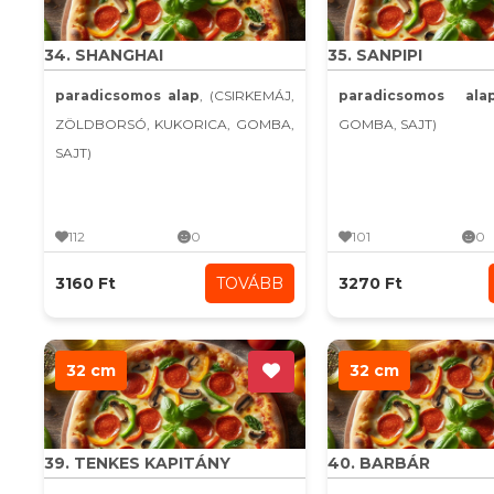
34. SHANGHAI
35. SANPIPI
paradicsomos alap
, (CSIRKEMÁJ,
paradicsomos ala
ZÖLDBORSÓ, KUKORICA, GOMBA,
GOMBA, SAJT)
SAJT)
112
0
101
0
3160 Ft
TOVÁBB
3270 Ft
32 cm
32 cm
39. TENKES KAPITÁNY
40. BARBÁR