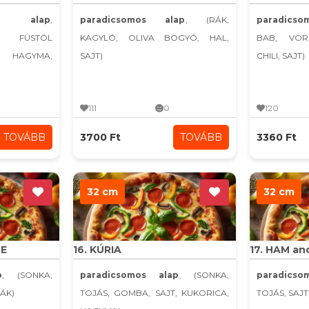
s alap
,
paradicsomos alap
, (RÁK,
paradics
A, FÜSTÖL
KAGYLÓ, OLIVA BOGYÓ, HAL,
BAB, VÖR
AGYMA,
SAJT)
CHILI, SAJT)
111
0
120
TOVÁBB
3700 Ft
TOVÁBB
3360 Ft
32 cm
32 cm
CE
16. KÚRIA
17. HAM an
p
, (SONKA,
paradicsomos alap
, (SONKA,
paradics
RÁK)
TOJÁS, GOMBA, SAJT, KUKORICA,
TOJÁS, SAJT