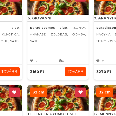
6. GIOVANNI
7. ARANYH
s alap
,
paradicsomos alap
, (SONKA,
paradicso
 KUKORICA,
ANANÁSZ, ZÖLDBAB, GOMBA,
HAGYMA, 
HILI, SAJT)
SAJT)
TEJFÖLÖS 
114
0
103
TOVÁBB
3160 Ft
TOVÁBB
3270 Ft
32 cm
32 cm
11. TENGER GYÜMÖLCSEI
12. MENN