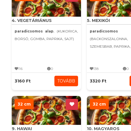
4. VEGETÁRIÁNUS
5. MEXIKÓI
paradicsomos alap
, (KUKORICA,
paradicsomo
BORSÓ, GOMBA, PAPRIKA, SAJT)
(BACKONSZALONNA,
SZEMESBAB, PAPRIKA, C
116
0
138
0
3160 Ft
TOVÁBB
3320 Ft
32 cm
32 cm
9. HAWAI
10. MAGYAROS