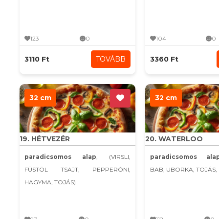
123
0
104
0
3110 Ft
TOVÁBB
3360 Ft
32 cm
32 cm
19. HÉTVEZÉR
20. WATERLOO
paradicsomos alap
, (VIRSLI,
paradicsomos ala
FÜSTÖL TSAJT, PEPPERÓNI,
BAB, UBORKA, TOJÁS, 
HAGYMA, TOJÁS)