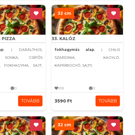
32 cm
S PIZZA
33. KALÓZ
ap
, ( DARÁLTHÚS,
fokhagymás alap
, ( CHILIS
 SONKA, CSÍPŐS
SZARDINIA, KAGYLÓ,
, FOKHAGYMA, SAJT,
KAPRIBOGYÓ, SAJT)
0
109
0
TOVÁBB
3590 Ft
TOVÁBB
32 cm