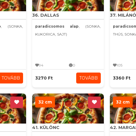
36. DALLAS
37. MILÁNÓ
p
, (SONKA,
paradicsomos alap
, (SONKA,
paradics
KUKORICA, SAJT)
THÚS, SONK
94
0
105
TOVÁBB
3270 Ft
TOVÁBB
3360 Ft
32 cm
32 cm
41. KÜLÖNC
42. MARG