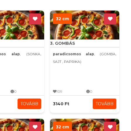
32 cm
3. GOMBÁS
omos alap
, (SONKA,
paradicsomos alap
, (GOMBA,
SAJT , PAPRIKA)
0
109
0
TOVÁBB
3140 Ft
TOVÁBB
32 cm