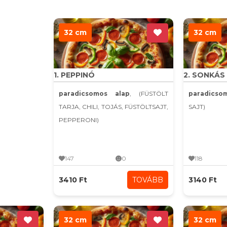
32 cm
32 cm
1. PEPPINÓ
2. SONKÁS
paradicsomos alap
, (FÜSTÖLT
paradics
TARJA, CHILI, TOJÁS, FÜSTÖLTSAJT,
SAJT)
PEPPERONI)
147
0
118
3410 Ft
TOVÁBB
3140 Ft
32 cm
32 cm