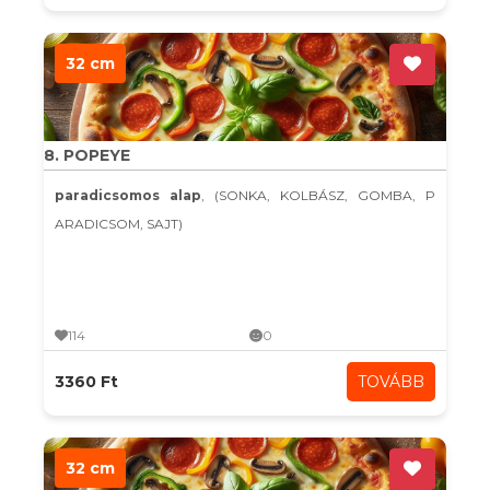
32 cm
8. POPEYE
paradicsomos alap
, (SONKA, KOLBÁSZ, GOMBA, P
ARADICSOM, SAJT)
114
0
3360 Ft
TOVÁBB
32 cm