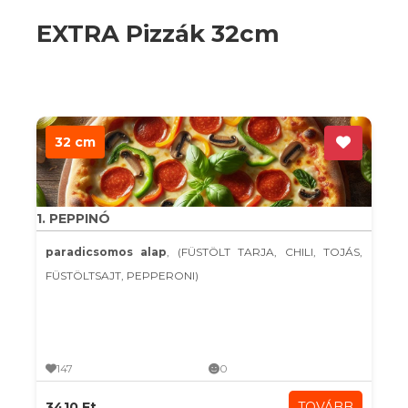
EXTRA Pizzák 32cm
32 cm
1. PEPPINÓ
paradicsomos alap
, (FÜSTÖLT TARJA, CHILI, TOJÁS,
FÜSTÖLTSAJT, PEPPERONI)
147
0
3410 Ft
TOVÁBB