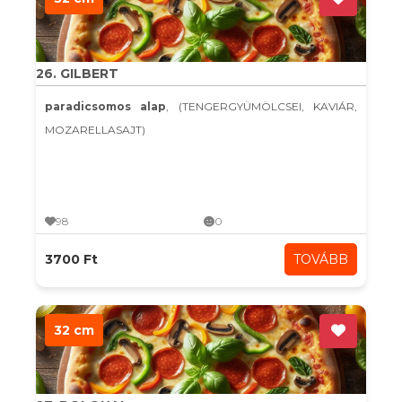
26. GILBERT
paradicsomos alap
, (TENGERGYÜMÖLCSEI, KAVIÁR,
MOZARELLASAJT)
98
0
3700 Ft
TOVÁBB
32 cm