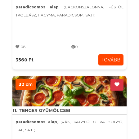
paradicsomos alap
, (BACKONSZALONNA, FÜSTÖL
TKOLBÁSZ, HAGYMA, PARADICSOM, SAJT)
108
0
3560 Ft
TOVÁBB
32 cm
11. TENGER GYÜMÖLCSEI
paradicsomos alap
, (RÁK, KAGYLÓ, OLIVA BOGYÓ,
HAL, SAJT)