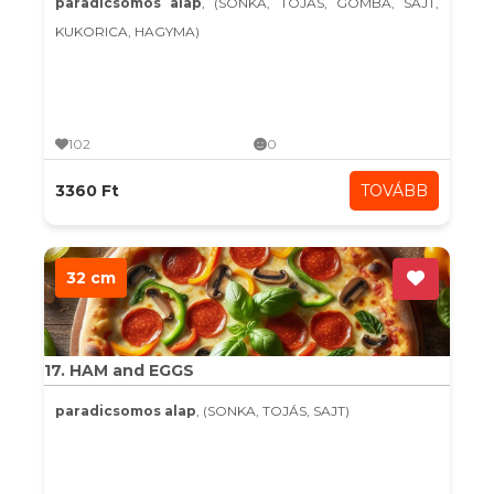
paradicsomos alap
, (SONKA, TOJÁS, GOMBA, SAJT,
KUKORICA, HAGYMA)
102
0
3360 Ft
TOVÁBB
32 cm
17. HAM and EGGS
paradicsomos alap
, (SONKA, TOJÁS, SAJT)