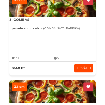
32 cm
3. GOMBÁS
paradicsomos alap
, (GOMBA, SAJT , PAPRIKA)
109
0
3140 Ft
TOVÁBB
32 cm