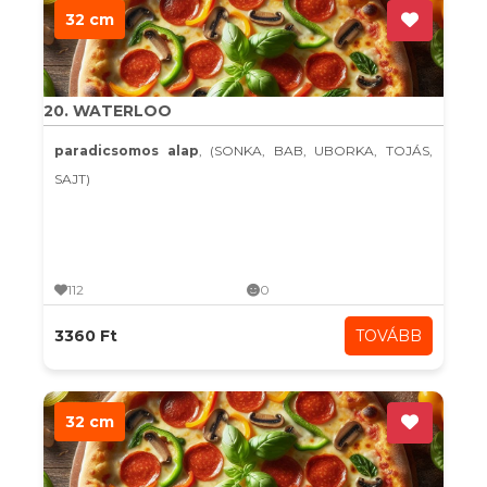
32 cm
20. WATERLOO
paradicsomos alap
, (SONKA, BAB, UBORKA, TOJÁS,
SAJT)
112
0
3360 Ft
TOVÁBB
32 cm