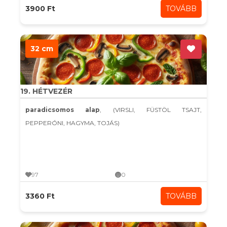
3900 Ft
TOVÁBB
32 cm
19. HÉTVEZÉR
paradicsomos alap
, (VIRSLI, FÜSTÖL TSAJT,
PEPPERÓNI, HAGYMA, TOJÁS)
97
0
3360 Ft
TOVÁBB