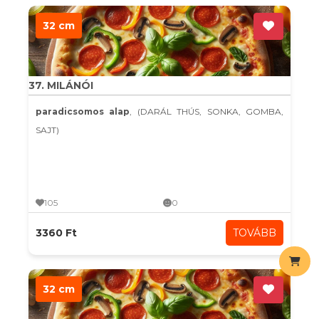
32 cm
37. MILÁNÓI
paradicsomos alap
, (DARÁL THÚS, SONKA, GOMBA,
SAJT)
105
0
3360 Ft
TOVÁBB
32 cm