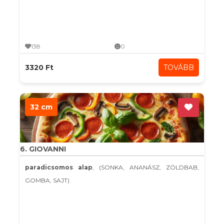
138
0
3320 Ft
TOVÁBB
32 cm
6. GIOVANNI
paradicsomos alap
, (SONKA, ANANÁSZ, ZÖLDBAB,
GOMBA, SAJT)