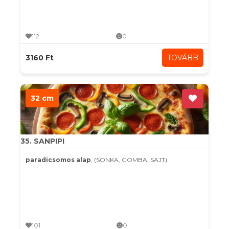
112
0
3160 Ft
TOVÁBB
32 cm
35. SANPIPI
paradicsomos alap
, (SONKA, GOMBA, SAJT)
101
0