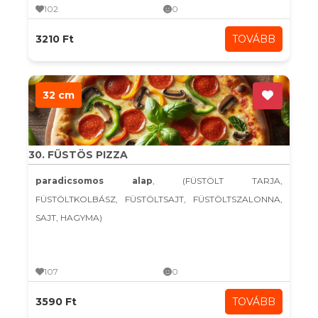
102
0
3210 Ft
TOVÁBB
32 cm
30. FÜSTÖS PIZZA
paradicsomos alap
, (FÜSTÖLT TARJA,
FÜSTÖLTKOLBÁSZ, FÜSTÖLTSAJT, FÜSTÖLTSZALONNA,
SAJT, HAGYMA)
107
0
3590 Ft
TOVÁBB