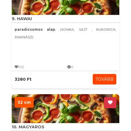
9. HAWAI
paradicsomos alap
, (SONKA, SAJT , KUKORICA,
ANANÁSZ)
102
0
3280 Ft
TOVÁBB
32 cm
10. MAGYAROS