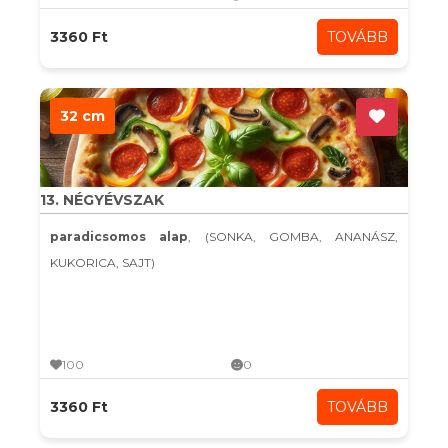
3360 Ft
TOVÁBB
32 cm
13. NÉGYÉVSZAK
paradicsomos alap
, (SONKA, GOMBA, ANANÁSZ,
KUKORICA, SAJT)
100
0
3360 Ft
TOVÁBB