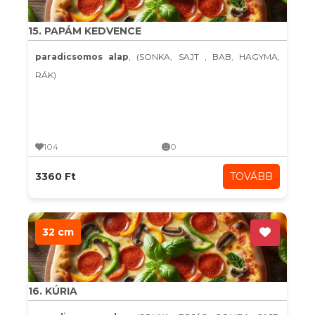
15. PAPÁM KEDVENCE
paradicsomos alap
, (SONKA, SAJT , BAB, HAGYMA,
RÁK)
104
0
3360 Ft
TOVÁBB
32 cm
16. KÚRIA