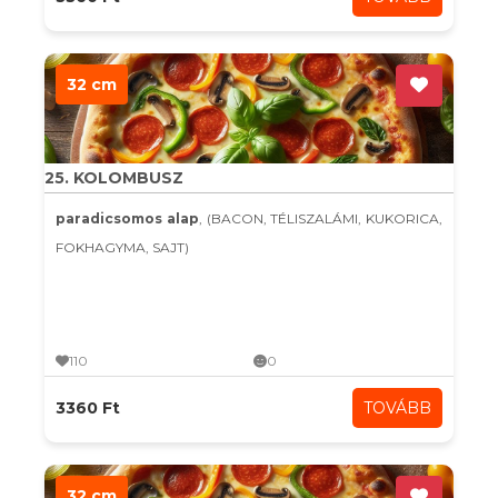
32 cm
25. KOLOMBUSZ
paradicsomos alap
, (BACON, TÉLISZALÁMI, KUKORICA,
FOKHAGYMA, SAJT)
110
0
3360 Ft
TOVÁBB
32 cm