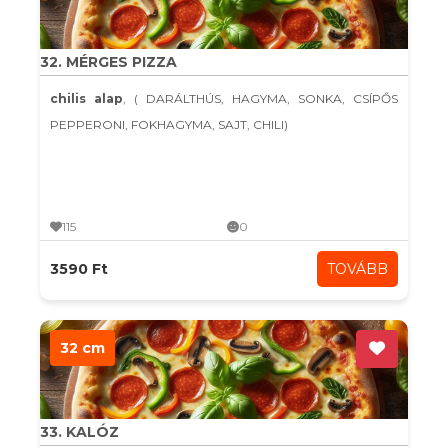
32. MÉRGES PIZZA
chilis alap
, ( DARÁLTHÚS, HAGYMA, SONKA, CSÍPŐS
PEPPERONI, FOKHAGYMA, SAJT, CHILI)
115
0
3590 Ft
TOVÁBB
32 cm
33. KALÓZ