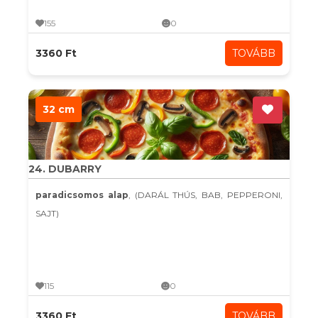
155
0
3360 Ft
TOVÁBB
32 cm
24. DUBARRY
paradicsomos alap
, (DARÁL THÚS, BAB, PEPPERONI,
SAJT)
115
0
3360 Ft
TOVÁBB