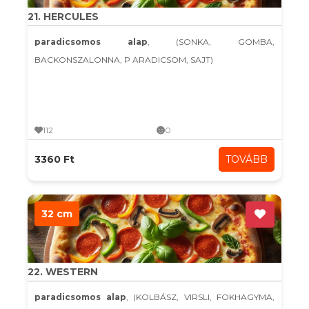
21. HERCULES
paradicsomos alap
, (SONKA, GOMBA,
BACKONSZALONNA, P ARADICSOM, SAJT)
112
0
3360 Ft
TOVÁBB
32 cm
22. WESTERN
paradicsomos alap
, (KOLBÁSZ, VIRSLI, FOKHAGYMA,