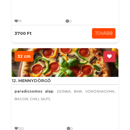
111
0
3700 Ft
TOVÁBB
32 cm
12. MENNYDÖRGŐ
paradicsomos alap
, (SONKA, BAB, VÖRÖSHAGYMA,
BACON, CHILI, SAJT)
120
0