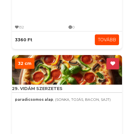
132
0
3360 Ft
TOVÁBB
32 cm
29. VIDÁM SZERZETES
paradicsomos alap
, (SONKA, TOJÁS, BACON, SAJT)