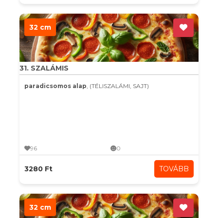
32 cm
31. SZALÁMIS
paradicsomos alap
, (TÉLISZALÁMI, SAJT)
96
0
3280 Ft
TOVÁBB
32 cm