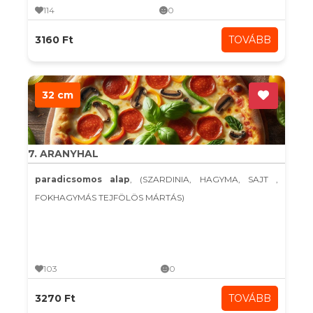
114
0
3160 Ft
TOVÁBB
32 cm
7. ARANYHAL
paradicsomos alap
, (SZARDINIA, HAGYMA, SAJT ,
FOKHAGYMÁS TEJFÖLÖS MÁRTÁS)
103
0
3270 Ft
TOVÁBB