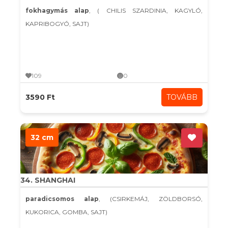
fokhagymás alap
, ( CHILIS SZARDINIA, KAGYLÓ,
KAPRIBOGYÓ, SAJT)
109
0
3590 Ft
TOVÁBB
32 cm
34. SHANGHAI
paradicsomos alap
, (CSIRKEMÁJ, ZÖLDBORSÓ,
KUKORICA, GOMBA, SAJT)