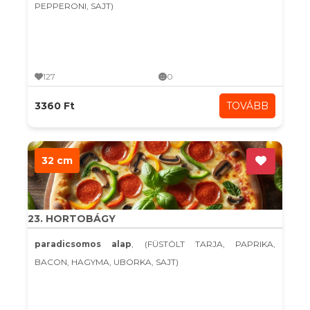
PEPPERONI, SAJT)
127
0
3360 Ft
TOVÁBB
32 cm
23. HORTOBÁGY
paradicsomos alap
, (FÜSTÖLT TARJA, PAPRIKA,
BACON, HAGYMA, UBORKA, SAJT)