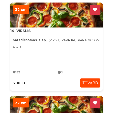
32 cm
14. VIRSLIS
paradicsomos alap
, (VIRSLI, PAPRIKA, PARADICSOM,
SAJT)
123
0
3110 Ft
TOVÁBB
32 cm