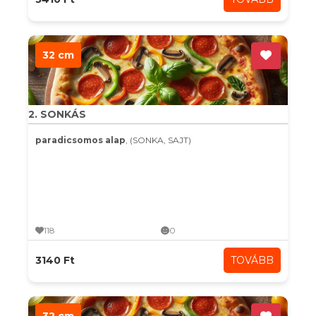
32 cm
2. SONKÁS
paradicsomos alap
, (SONKA, SAJT)
118
0
3140 Ft
TOVÁBB