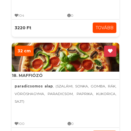
104
0
3220 Ft
TOVÁBB
32 cm
18. MAFFIÓZÓ
paradicsomos alap
, (SZALÁMI, SONKA, GOMBA, RÁK,
VÖRÖSHAGYMA, PARADICSOM, PAPRIKA, KUKORICA,
SAJT)
100
0