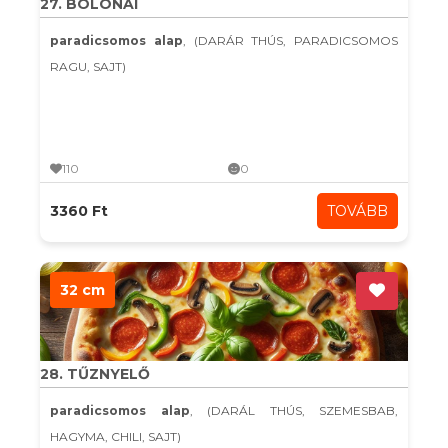
27. BOLONAI
paradicsomos alap
, (DARÁR THÚS, PARADICSOMOS
RAGU, SAJT)
110
0
3360 Ft
TOVÁBB
32 cm
28. TŰZNYELŐ
paradicsomos alap
, (DARÁL THÚS, SZEMESBAB,
HAGYMA, CHILI, SAJT)