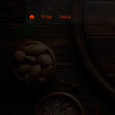
Étlap
Vissza