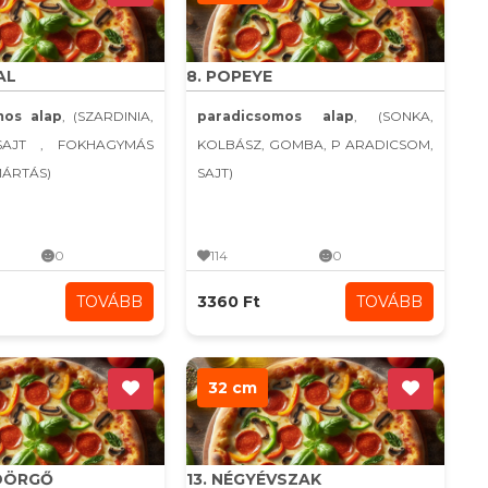
AL
8. POPEYE
mos alap
, (SZARDINIA,
paradicsomos alap
, (SONKA,
SAJT , FOKHAGYMÁS
KOLBÁSZ, GOMBA, P ARADICSOM,
MÁRTÁS)
SAJT)
0
114
0
TOVÁBB
3360 Ft
TOVÁBB
32 cm
YDÖRGŐ
13. NÉGYÉVSZAK