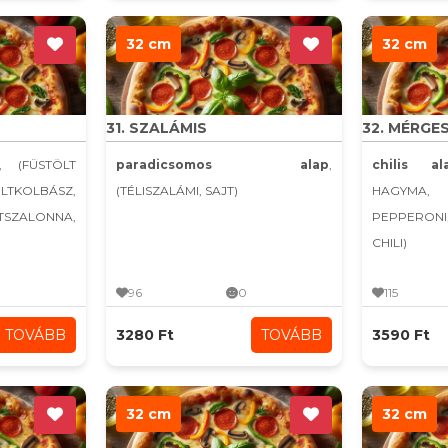
32 cm
32 cm
31. SZALÁMIS
32. MÉRGE
, (FÜSTÖLT
paradicsomos alap
,
chilis al
KOLBÁSZ,
(TÉLISZALÁMI, SAJT)
HAGYMA,
LTSZALONNA,
PEPPERONI
CHILI)
96
0
115
TOVÁBB
3280 Ft
TOVÁBB
3590 Ft
32 cm
32 cm