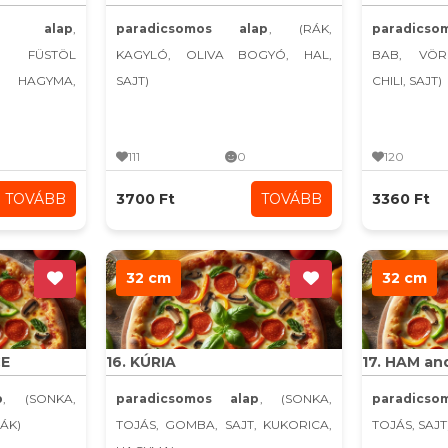
s alap
,
paradicsomos alap
, (RÁK,
paradics
A, FÜSTÖL
KAGYLÓ, OLIVA BOGYÓ, HAL,
BAB, VÖR
AGYMA,
SAJT)
CHILI, SAJT)
111
0
120
TOVÁBB
3700 Ft
TOVÁBB
3360 Ft
32 cm
32 cm
CE
16. KÚRIA
17. HAM an
p
, (SONKA,
paradicsomos alap
, (SONKA,
paradics
RÁK)
TOJÁS, GOMBA, SAJT, KUKORICA,
TOJÁS, SAJT