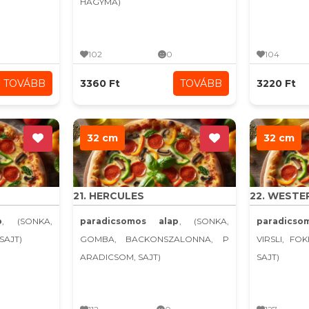
HAGYMA)
102
0
104
TOVÁBB
3360 Ft
TOVÁBB
3220 Ft
32 cm
32 cm
21. HERCULES
22. WESTE
p
, (SONKA,
paradicsomos alap
, (SONKA,
paradicso
SAJT)
GOMBA, BACKONSZALONNA, P
VIRSLI, FO
ARADICSOM, SAJT)
SAJT)