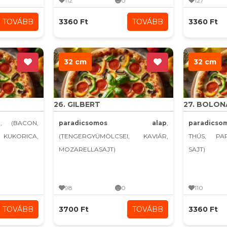
112
0
127
TOVÁBB
3360 Ft
TOVÁBB
3360 Ft
32 cm
32 cm
26. GILBERT
27. BOLON
p
, (BACON,
paradicsomos alap
,
paradics
UKORICA,
(TENGERGYÜMÖLCSEI, KAVIÁR,
THÚS, PA
MOZARELLASAJT)
SAJT)
98
0
110
TOVÁBB
3700 Ft
TOVÁBB
3360 Ft