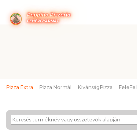
Peppino Pizzéria
FEHÉRGYARMAT
Pizza Extra
Pizza Normál
KívánságPizza
FeleFe