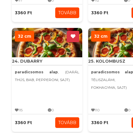
97
0
112
0
3360 Ft
TOVÁBB
3360 Ft
32 cm
32 cm
24. DUBARRY
25. KOLOMBUSZ
paradicsomos alap
, (DARÁL
paradicsomos ala
THÚS, BAB, PEPPERONI, SAJT)
TÉLISZALÁMI, K
FOKHAGYMA, SAJT)
115
0
110
0
3360 Ft
TOVÁBB
3360 Ft