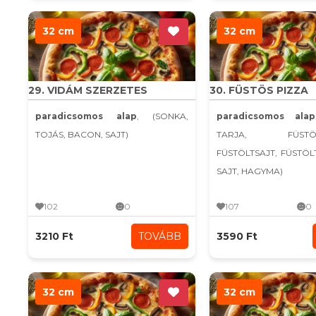
32 cm
32 cm
29. VIDÁM SZERZETES
30. FÜSTÖS PIZZA
paradicsomos alap
, (SONKA,
paradicsomos alap
TOJÁS, BACON, SAJT)
TARJA, FÜSTÖLT
FÜSTÖLTSAJT, FÜSTÖ
SAJT, HAGYMA)
102
0
107
0
3210 Ft
TOVÁBB
3590 Ft
32 cm
32 cm