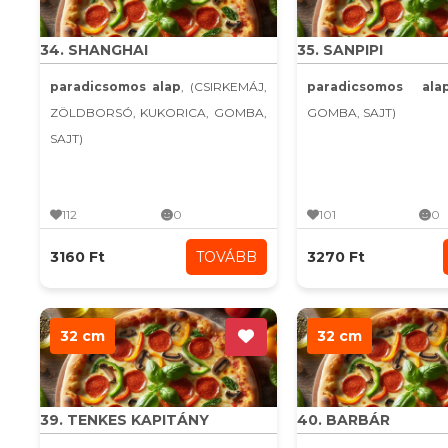
34. SHANGHAI
35. SANPIPI
paradicsomos alap
, (CSIRKEMÁJ,
paradicsomos ala
ZÖLDBORSÓ, KUKORICA, GOMBA,
GOMBA, SAJT)
SAJT)
112
0
101
0
3160 Ft
TOVÁBB
3270 Ft
32 cm
32 cm
39. TENKES KAPITÁNY
40. BARBÁR