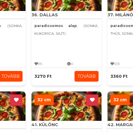
36. DALLAS
37. MILÁNÓ
p
, (SONKA,
paradicsomos alap
, (SONKA,
paradics
KUKORICA, SAJT)
THÚS, SONK
95
0
105
TOVÁBB
3270 Ft
TOVÁBB
3360 Ft
32 cm
32 cm
41. KÜLÖNC
42. MARG