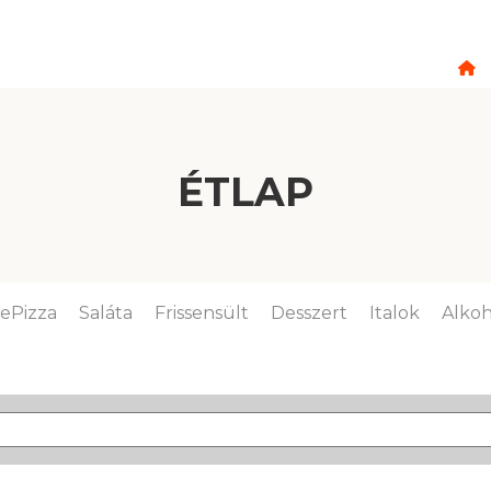
ÉTLAP
lePizza
Saláta
Frissensült
Desszert
Italok
Alkoh