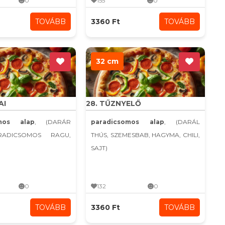
0
155
0
TOVÁBB
3360 Ft
TOVÁBB
32 cm
AI
28. TŰZNYELŐ
omos alap
, (DARÁR
paradicsomos alap
, (DARÁL
RADICSOMOS RAGU,
THÚS, SZEMESBAB, HAGYMA, CHILI,
SAJT)
0
132
0
TOVÁBB
3360 Ft
TOVÁBB