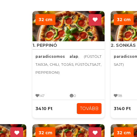
32 cm
32 cm
1. PEPPINÓ
2. SONKÁS
paradicsomos alap
, (FÜSTÖLT
paradics
TARJA, CHILI, TOJÁS, FÜSTÖLTSAJT,
SAJT)
PEPPERONI)
147
0
118
3410 Ft
TOVÁBB
3140 Ft
32 cm
32 cm