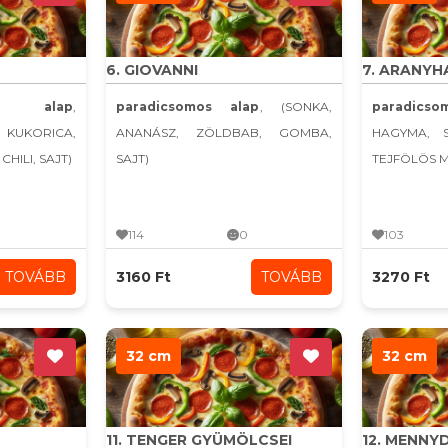
6. GIOVANNI
7. ARANYH
s alap
,
paradicsomos alap
, (SONKA,
paradicso
 KUKORICA,
ANANÁSZ, ZÖLDBAB, GOMBA,
HAGYMA, 
HILI, SAJT)
SAJT)
TEJFÖLÖS 
114
0
103
TOVÁBB
3160 Ft
TOVÁBB
3270 Ft
32 cm
32 cm
11. TENGER GYÜMÖLCSEI
12. MENN