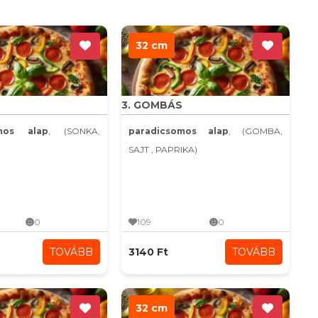
32 cm
3. GOMBÁS
omos alap
, (SONKA,
paradicsomos alap
, (GOMBA,
SAJT , PAPRIKA)
0
109
0
TOVÁBB
3140 Ft
TOVÁBB
32 cm