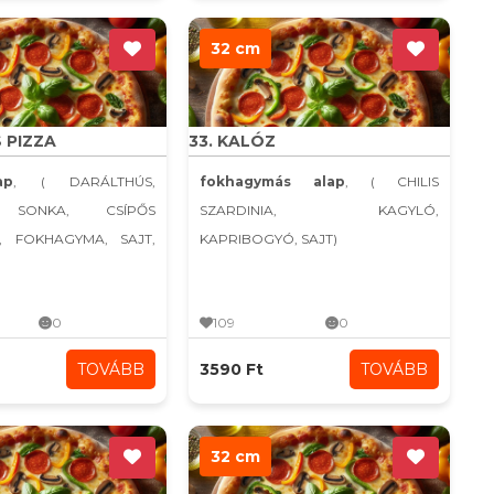
32 cm
S PIZZA
33. KALÓZ
ap
, ( DARÁLTHÚS,
fokhagymás alap
, ( CHILIS
 SONKA, CSÍPŐS
SZARDINIA, KAGYLÓ,
, FOKHAGYMA, SAJT,
KAPRIBOGYÓ, SAJT)
0
109
0
TOVÁBB
3590 Ft
TOVÁBB
32 cm