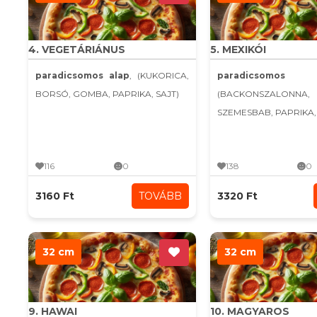
4. VEGETÁRIÁNUS
5. MEXIKÓI
paradicsomos alap
, (KUKORICA,
paradicsomo
BORSÓ, GOMBA, PAPRIKA, SAJT)
(BACKONSZALONNA,
SZEMESBAB, PAPRIKA, C
116
0
138
0
3160 Ft
TOVÁBB
3320 Ft
32 cm
32 cm
9. HAWAI
10. MAGYAROS