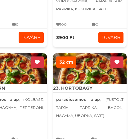
VÖRÖSHAGYMA, PARADICSOM,
PAPRIKA, KUKORICA, SAJT)
0
100
0
TOVÁBB
3900 Ft
TOVÁBB
32 cm
RN
23. HORTOBÁGY
mos alap
, (KOLBÁSZ,
paradicsomos alap
, (FÜSTÖLT
KHAGYMA, PEPPERONI,
TARJA, PAPRIKA, BACON,
HAGYMA, UBORKA, SAJT)