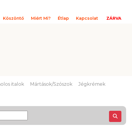
Köszöntő
Miért Mi?
Étlap
Kapcsolat
ZÁRVA
olos italok
Mártások/Szószok
Jégkrémek