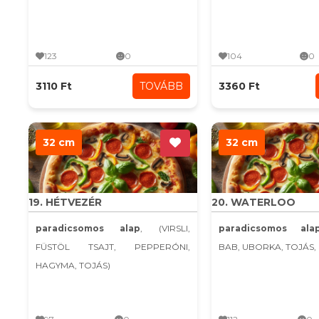
123
0
104
0
3110 Ft
TOVÁBB
3360 Ft
32 cm
32 cm
19. HÉTVEZÉR
20. WATERLOO
paradicsomos alap
, (VIRSLI,
paradicsomos ala
FÜSTÖL TSAJT, PEPPERÓNI,
BAB, UBORKA, TOJÁS, 
HAGYMA, TOJÁS)