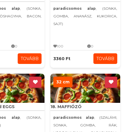
omos alap
, (SONKA,
paradicsomos alap
, (SONKA,
ÖSHAGYMA, BACON,
GOMBA, ANANÁSZ, KUKORICA,
SAJT)
0
100
0
TOVÁBB
3360 Ft
TOVÁBB
32 cm
d EGGS
18. MAFFIÓZÓ
omos alap
, (SONKA,
paradicsomos alap
, (SZALÁMI,
)
SONKA, GOMBA, RÁK,