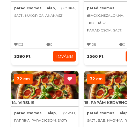
paradicsomos alap
, (SONKA,
paradicsomo
SAJT , KUKORICA, ANANÁSZ)
(BACKONSZALONN
TKOLBÁSZ, H
PARADICSOM, SAJT)
102
0
108
0
3280 Ft
TOVÁBB
3560 Ft
32 cm
32 cm
14. VIRSLIS
15. PAPÁM KEDVEN
paradicsomos alap
, (VIRSLI,
paradicsomos ala
PAPRIKA, PARADICSOM, SAJT)
SAJT , BAB, HAGYMA, 