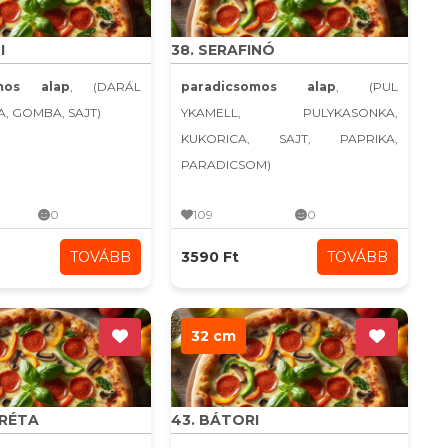
I
38. SERAFINÓ
omos alap
, (DARÁL
paradicsomos alap
, (PUL
A, GOMBA, SAJT)
YKAMELL, PULYKASONKA,
KUKORICA, SAJT, PAPRIKA,
PARADICSOM)
0
109
0
TOVÁBB
3590 Ft
TOVÁBB
32 cm
ARÉTA
43. BÁTORI