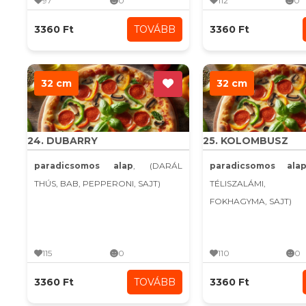
97
0
112
0
3360 Ft
TOVÁBB
3360 Ft
32 cm
32 cm
24. DUBARRY
25. KOLOMBUSZ
paradicsomos alap
, (DARÁL
paradicsomos ala
THÚS, BAB, PEPPERONI, SAJT)
TÉLISZALÁMI, K
FOKHAGYMA, SAJT)
115
0
110
0
3360 Ft
TOVÁBB
3360 Ft