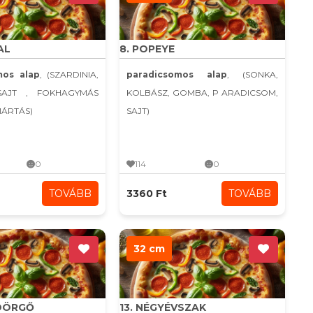
AL
8. POPEYE
mos alap
, (SZARDINIA,
paradicsomos alap
, (SONKA,
SAJT , FOKHAGYMÁS
KOLBÁSZ, GOMBA, P ARADICSOM,
MÁRTÁS)
SAJT)
0
114
0
TOVÁBB
3360 Ft
TOVÁBB
32 cm
YDÖRGŐ
13. NÉGYÉVSZAK