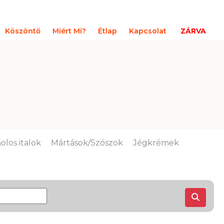
Köszöntő
Miért Mi?
Étlap
Kapcsolat
ZÁRVA
olos italok
Mártások/Szószok
Jégkrémek