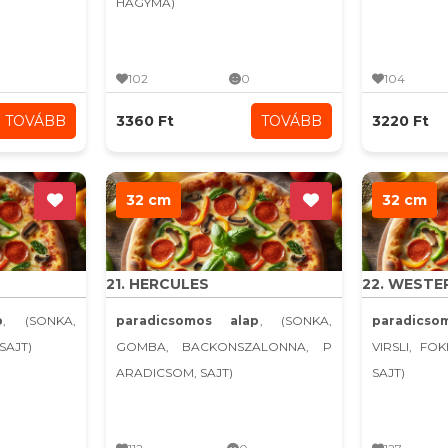
HAGYMA)
102
0
104
TOVÁBB
3360 Ft
TOVÁBB
3220 Ft
32 cm
32 cm
21. HERCULES
22. WESTE
p
, (SONKA,
paradicsomos alap
, (SONKA,
paradicso
SAJT)
GOMBA, BACKONSZALONNA, P
VIRSLI, FO
ARADICSOM, SAJT)
SAJT)