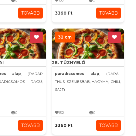
0
155
0
TOVÁBB
3360 Ft
TOVÁBB
32 cm
AI
28. TŰZNYELŐ
omos alap
, (DARÁR
paradicsomos alap
, (DARÁL
RADICSOMOS RAGU,
THÚS, SZEMESBAB, HAGYMA, CHILI,
SAJT)
0
132
0
TOVÁBB
3360 Ft
TOVÁBB