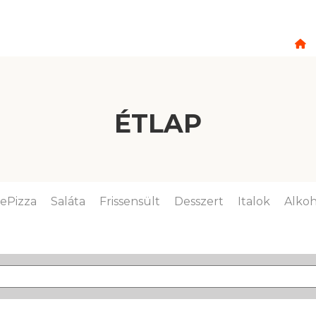
ÉTLAP
lePizza
Saláta
Frissensült
Desszert
Italok
Alkoh