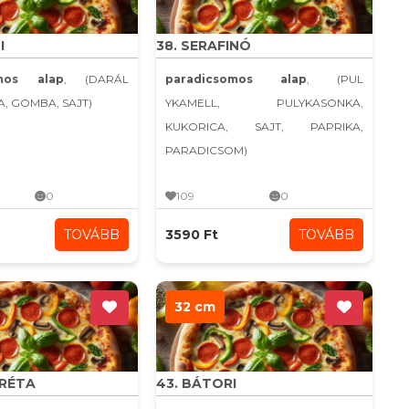
I
38. SERAFINÓ
omos alap
, (DARÁL
paradicsomos alap
, (PUL
A, GOMBA, SAJT)
YKAMELL, PULYKASONKA,
KUKORICA, SAJT, PAPRIKA,
PARADICSOM)
0
109
0
TOVÁBB
3590 Ft
TOVÁBB
32 cm
ARÉTA
43. BÁTORI