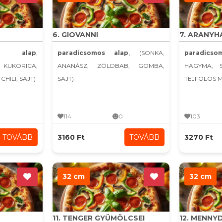
6. GIOVANNI
7. ARANYH
s alap
,
paradicsomos alap
, (SONKA,
paradicso
 KUKORICA,
ANANÁSZ, ZÖLDBAB, GOMBA,
HAGYMA, 
HILI, SAJT)
SAJT)
TEJFÖLÖS 
114
0
103
TOVÁBB
3160 Ft
TOVÁBB
3270 Ft
32 cm
32 cm
11. TENGER GYÜMÖLCSEI
12. MENN