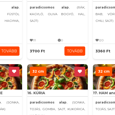
s alap
,
paradicsomos alap
, (RÁK,
paradics
A, FÜSTÖL
KAGYLÓ, OLIVA BOGYÓ, HAL,
BAB, VÖR
AGYMA,
SAJT)
CHILI, SAJT)
111
0
120
TOVÁBB
3700 Ft
TOVÁBB
3360 Ft
32 cm
32 cm
CE
16. KÚRIA
17. HAM an
p
, (SONKA,
paradicsomos alap
, (SONKA,
paradics
RÁK)
TOJÁS, GOMBA, SAJT, KUKORICA,
TOJÁS, SAJT