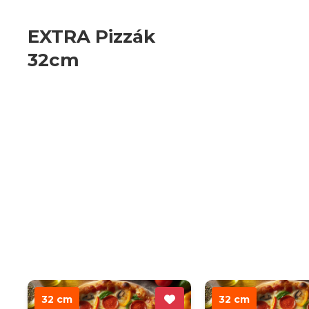
EXTRA Pizzák
32cm
32 cm
32 cm