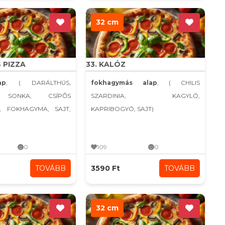
32 cm
S PIZZA
33. KALÓZ
ap
, ( DARÁLTHÚS,
fokhagymás alap
, ( CHILIS
 SONKA, CSÍPŐS
SZARDINIA, KAGYLÓ,
, FOKHAGYMA, SAJT,
KAPRIBOGYÓ, SAJT)
0
109
0
TOVÁBB
3590 Ft
TOVÁBB
32 cm