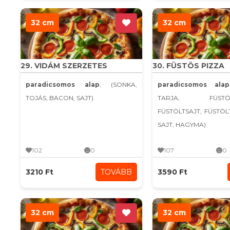
32 cm
32 cm
29. VIDÁM SZERZETES
30. FÜSTÖS PIZZA
paradicsomos alap
, (SONKA,
paradicsomos alap
TOJÁS, BACON, SAJT)
TARJA, FÜSTÖLT
FÜSTÖLTSAJT, FÜSTÖ
SAJT, HAGYMA)
102
0
107
0
3210 Ft
TOVÁBB
3590 Ft
32 cm
32 cm