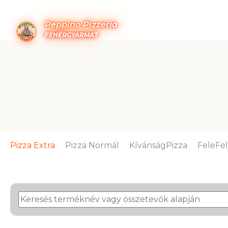
Peppino Pizzéria
FEHÉRGYARMAT
Pizza Extra
Pizza Normál
KívánságPizza
FeleFe