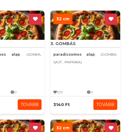
32 cm
3. GOMBÁS
omos alap
, (SONKA,
paradicsomos alap
, (GOMBA,
SAJT , PAPRIKA)
0
109
0
TOVÁBB
3140 Ft
TOVÁBB
32 cm