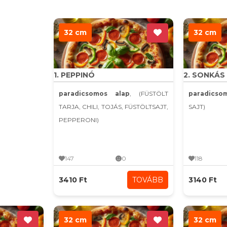
32 cm
32 cm
1. PEPPINÓ
2. SONKÁS
paradicsomos alap
, (FÜSTÖLT
paradics
TARJA, CHILI, TOJÁS, FÜSTÖLTSAJT,
SAJT)
PEPPERONI)
147
0
118
3410 Ft
TOVÁBB
3140 Ft
32 cm
32 cm