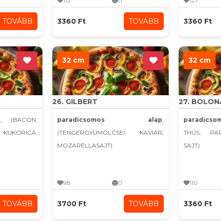
112
0
127
TOVÁBB
3360 Ft
TOVÁBB
3360 Ft
32 cm
32 cm
26. GILBERT
27. BOLON
p
, (BACON,
paradicsomos alap
,
paradics
UKORICA,
(TENGERGYÜMÖLCSEI, KAVIÁR,
THÚS, PA
MOZARELLASAJT)
SAJT)
98
0
110
TOVÁBB
3700 Ft
TOVÁBB
3360 Ft