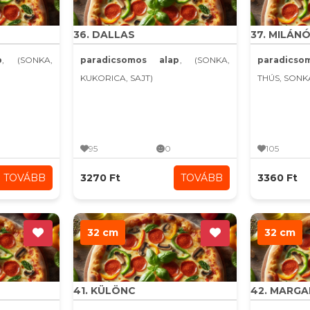
36. DALLAS
37. MILÁNÓ
p
, (SONKA,
paradicsomos alap
, (SONKA,
paradics
KUKORICA, SAJT)
THÚS, SONK
95
0
105
TOVÁBB
3270 Ft
TOVÁBB
3360 Ft
32 cm
32 cm
41. KÜLÖNC
42. MARG