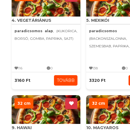
4. VEGETÁRIÁNUS
5. MEXIKÓI
paradicsomos alap
, (KUKORICA,
paradicsomo
BORSÓ, GOMBA, PAPRIKA, SAJT)
(BACKONSZALONNA,
SZEMESBAB, PAPRIKA, C
116
0
138
0
3160 Ft
TOVÁBB
3320 Ft
32 cm
32 cm
9. HAWAI
10. MAGYAROS