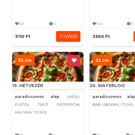
123
0
104
0
3110 Ft
TOVÁBB
3360 Ft
32 cm
32 cm
19. HÉTVEZÉR
20. WATERLOO
paradicsomos alap
, (VIRSLI,
paradicsomos ala
FÜSTÖL TSAJT, PEPPERÓNI,
BAB, UBORKA, TOJÁS, 
HAGYMA, TOJÁS)