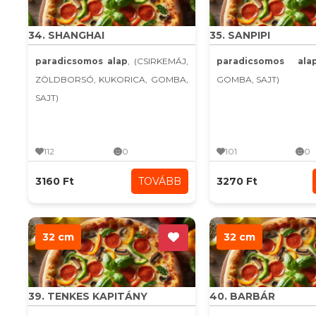
34. SHANGHAI
35. SANPIPI
paradicsomos alap
, (CSIRKEMÁJ,
paradicsomos ala
ZÖLDBORSÓ, KUKORICA, GOMBA,
GOMBA, SAJT)
SAJT)
112
0
101
0
3160 Ft
TOVÁBB
3270 Ft
32 cm
32 cm
39. TENKES KAPITÁNY
40. BARBÁR