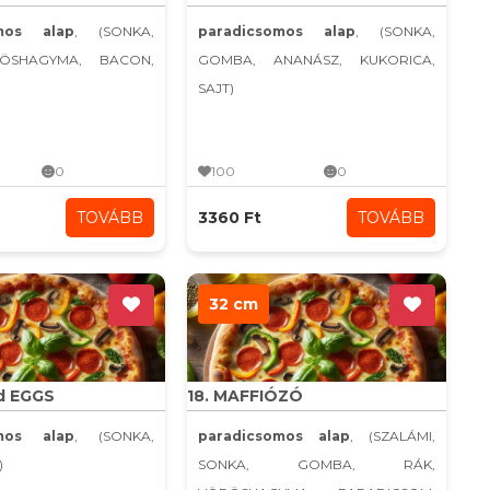
omos alap
, (SONKA,
paradicsomos alap
, (SONKA,
ÖSHAGYMA, BACON,
GOMBA, ANANÁSZ, KUKORICA,
SAJT)
0
100
0
TOVÁBB
3360 Ft
TOVÁBB
32 cm
d EGGS
18. MAFFIÓZÓ
omos alap
, (SONKA,
paradicsomos alap
, (SZALÁMI,
)
SONKA, GOMBA, RÁK,