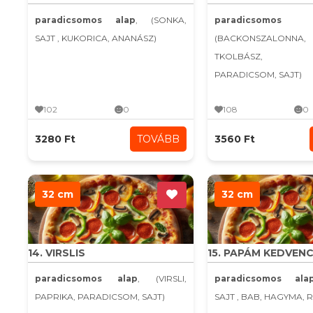
paradicsomos alap
, (SONKA,
paradicsomo
SAJT , KUKORICA, ANANÁSZ)
(BACKONSZALONN
TKOLBÁSZ, H
PARADICSOM, SAJT)
102
0
108
0
3280 Ft
TOVÁBB
3560 Ft
32 cm
32 cm
14. VIRSLIS
15. PAPÁM KEDVEN
paradicsomos alap
, (VIRSLI,
paradicsomos ala
PAPRIKA, PARADICSOM, SAJT)
SAJT , BAB, HAGYMA, 