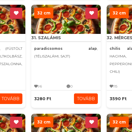
32 cm
32 cm
31. SZALÁMIS
32. MÉRGE
, (FÜSTÖLT
paradicsomos alap
,
chilis al
KOLBÁSZ,
(TÉLISZALÁMI, SAJT)
HAGYMA,
LTSZALONNA,
PEPPERONI
CHILI)
96
0
115
TOVÁBB
3280 Ft
TOVÁBB
3590 Ft
32 cm
32 cm