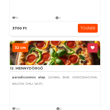
111
0
3700 Ft
TOVÁBB
32 cm
12. MENNYDÖRGŐ
paradicsomos alap
, (SONKA, BAB, VÖRÖSHAGYMA,
BACON, CHILI, SAJT)
120
0