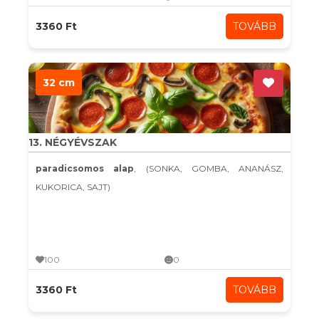
3360 Ft
TOVÁBB
32 cm
13. NÉGYÉVSZAK
paradicsomos alap
, (SONKA, GOMBA, ANANÁSZ,
KUKORICA, SAJT)
100
0
3360 Ft
TOVÁBB