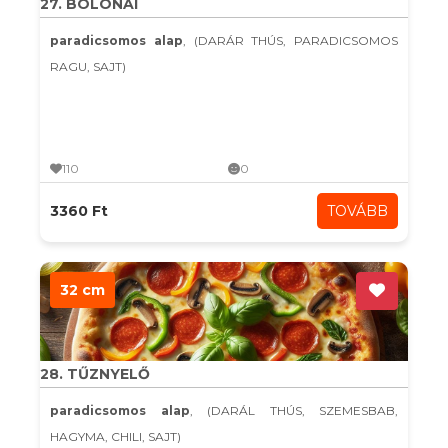
27. BOLONAI
paradicsomos alap
, (DARÁR THÚS, PARADICSOMOS
RAGU, SAJT)
110
0
3360 Ft
TOVÁBB
32 cm
28. TŰZNYELŐ
paradicsomos alap
, (DARÁL THÚS, SZEMESBAB,
HAGYMA, CHILI, SAJT)