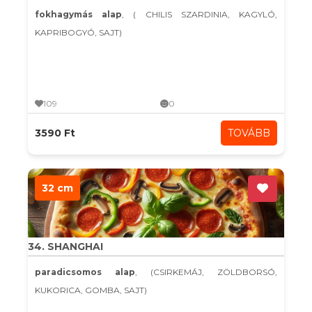
fokhagymás alap
, ( CHILIS SZARDINIA, KAGYLÓ,
KAPRIBOGYÓ, SAJT)
109
0
3590 Ft
TOVÁBB
32 cm
34. SHANGHAI
paradicsomos alap
, (CSIRKEMÁJ, ZÖLDBORSÓ,
KUKORICA, GOMBA, SAJT)