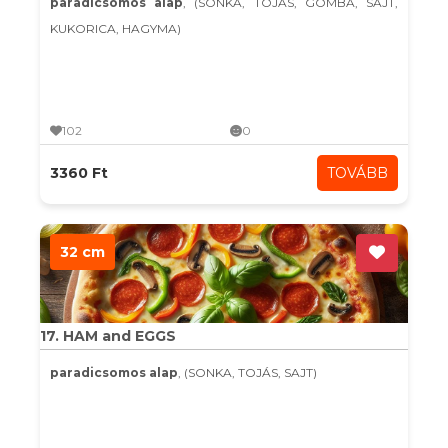
paradicsomos alap
, (SONKA, TOJÁS, GOMBA, SAJT,
KUKORICA, HAGYMA)
102
0
3360 Ft
TOVÁBB
32 cm
17. HAM and EGGS
paradicsomos alap
, (SONKA, TOJÁS, SAJT)