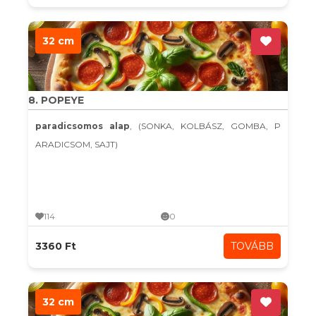
32 cm
8. POPEYE
paradicsomos alap
, (SONKA, KOLBÁSZ, GOMBA, P
ARADICSOM, SAJT)
114
0
3360 Ft
TOVÁBB
32 cm