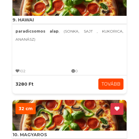
9. HAWAI
paradicsomos alap
, (SONKA, SAJT , KUKORICA,
ANANÁSZ)
102
0
3280 Ft
TOVÁBB
32 cm
10. MAGYAROS