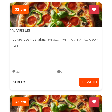
32 cm
14. VIRSLIS
paradicsomos alap
, (VIRSLI, PAPRIKA, PARADICSOM,
SAJT)
123
0
3110 Ft
TOVÁBB
32 cm