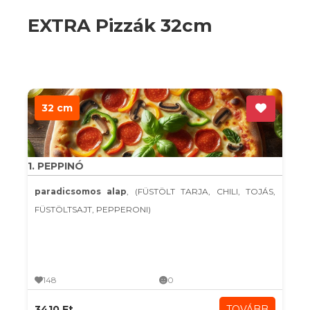
EXTRA Pizzák 32cm
32 cm
1. PEPPINÓ
paradicsomos alap
, (FÜSTÖLT TARJA, CHILI, TOJÁS,
FÜSTÖLTSAJT, PEPPERONI)
148
0
3410 Ft
TOVÁBB