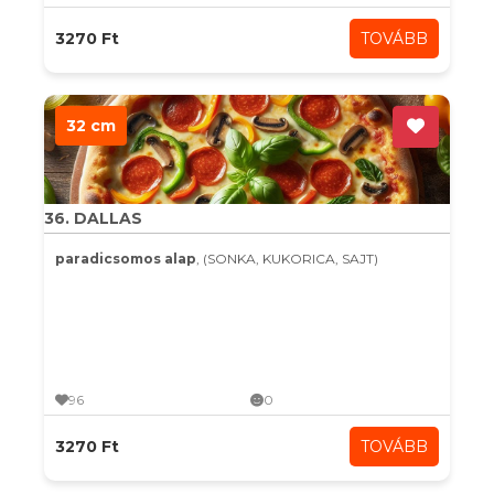
3270 Ft
TOVÁBB
32 cm
36. DALLAS
paradicsomos alap
, (SONKA, KUKORICA, SAJT)
96
0
3270 Ft
TOVÁBB