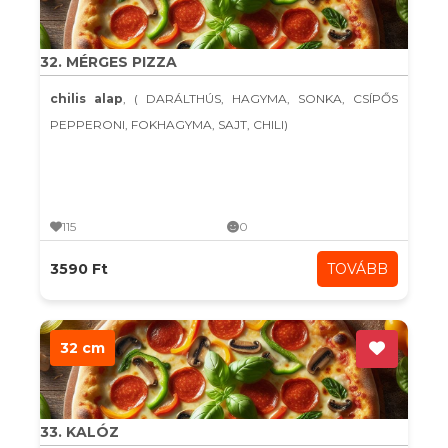
32. MÉRGES PIZZA
chilis alap
, ( DARÁLTHÚS, HAGYMA, SONKA, CSÍPŐS
PEPPERONI, FOKHAGYMA, SAJT, CHILI)
115
0
3590 Ft
TOVÁBB
32 cm
33. KALÓZ