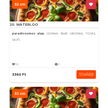
32 cm
20. WATERLOO
paradicsomos alap
, (SONKA, BAB, UBORKA, TOJÁS,
SAJT)
112
0
3360 Ft
TOVÁBB
32 cm