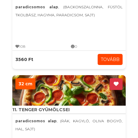
paradicsomos alap
, (BACKONSZALONNA, FÜSTÖL
TKOLBÁSZ, HAGYMA, PARADICSOM, SAJT)
108
0
3560 Ft
TOVÁBB
32 cm
11. TENGER GYÜMÖLCSEI
paradicsomos alap
, (RÁK, KAGYLÓ, OLIVA BOGYÓ,
HAL, SAJT)