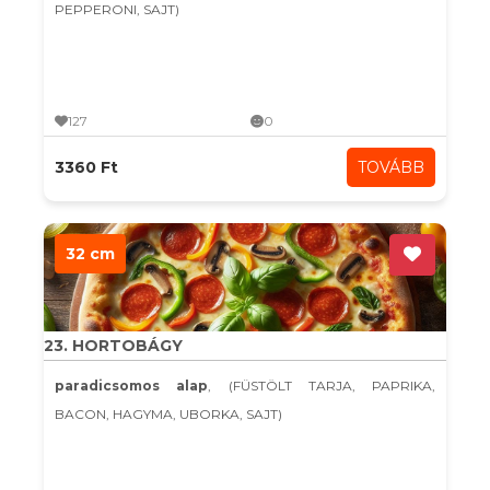
PEPPERONI, SAJT)
127
0
3360 Ft
TOVÁBB
32 cm
23. HORTOBÁGY
paradicsomos alap
, (FÜSTÖLT TARJA, PAPRIKA,
BACON, HAGYMA, UBORKA, SAJT)