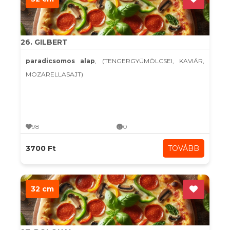
26. GILBERT
paradicsomos alap
, (TENGERGYÜMÖLCSEI, KAVIÁR,
MOZARELLASAJT)
98
0
3700 Ft
TOVÁBB
32 cm