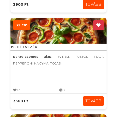
3900 Ft
TOVÁBB
32 cm
19. HÉTVEZÉR
paradicsomos alap
, (VIRSLI, FÜSTÖL TSAJT,
PEPPERÓNI, HAGYMA, TOJÁS)
97
0
3360 Ft
TOVÁBB