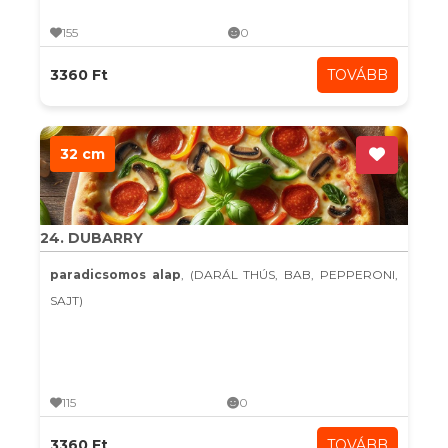
155
0
3360 Ft
TOVÁBB
32 cm
24. DUBARRY
paradicsomos alap
, (DARÁL THÚS, BAB, PEPPERONI,
SAJT)
115
0
3360 Ft
TOVÁBB