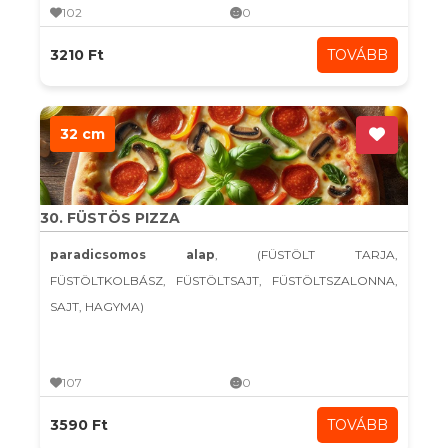
102
0
3210 Ft
TOVÁBB
32 cm
30. FÜSTÖS PIZZA
paradicsomos alap
, (FÜSTÖLT TARJA,
FÜSTÖLTKOLBÁSZ, FÜSTÖLTSAJT, FÜSTÖLTSZALONNA,
SAJT, HAGYMA)
107
0
3590 Ft
TOVÁBB