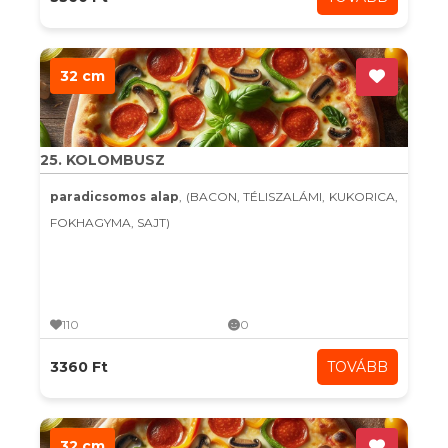
32 cm
25. KOLOMBUSZ
paradicsomos alap
, (BACON, TÉLISZALÁMI, KUKORICA,
FOKHAGYMA, SAJT)
110
0
3360 Ft
TOVÁBB
32 cm