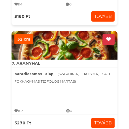
114
0
3160 Ft
TOVÁBB
32 cm
7. ARANYHAL
paradicsomos alap
, (SZARDINIA, HAGYMA, SAJT ,
FOKHAGYMÁS TEJFÖLÖS MÁRTÁS)
103
0
3270 Ft
TOVÁBB