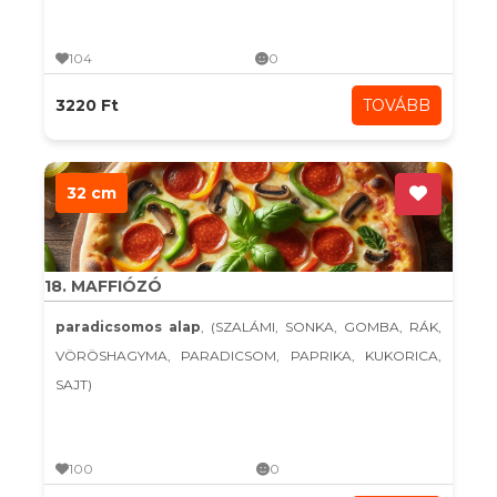
104
0
3220 Ft
TOVÁBB
32 cm
18. MAFFIÓZÓ
paradicsomos alap
, (SZALÁMI, SONKA, GOMBA, RÁK,
VÖRÖSHAGYMA, PARADICSOM, PAPRIKA, KUKORICA,
SAJT)
100
0