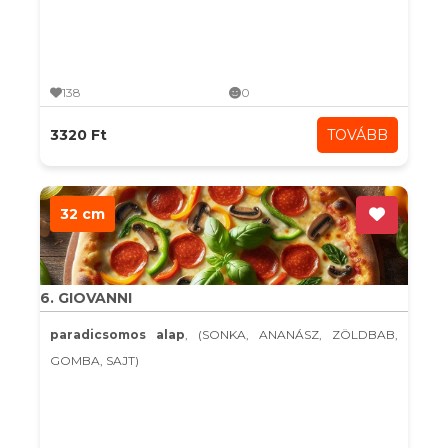
138
0
3320 Ft
TOVÁBB
32 cm
6. GIOVANNI
paradicsomos alap
, (SONKA, ANANÁSZ, ZÖLDBAB,
GOMBA, SAJT)