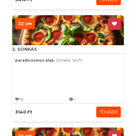
32 cm
2. SONKÁS
paradicsomos alap
, (SONKA, SAJT)
118
0
3140 Ft
TOVÁBB