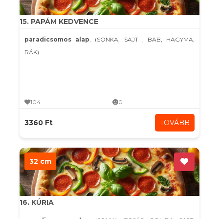
15. PAPÁM KEDVENCE
paradicsomos alap
, (SONKA, SAJT , BAB, HAGYMA,
RÁK)
104
0
3360 Ft
TOVÁBB
32 cm
16. KÚRIA