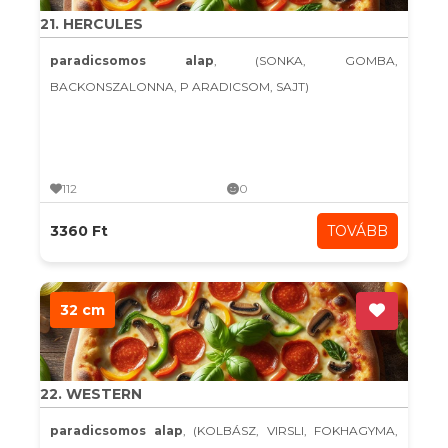
21. HERCULES
paradicsomos alap
, (SONKA, GOMBA,
BACKONSZALONNA, P ARADICSOM, SAJT)
112
0
3360 Ft
TOVÁBB
32 cm
22. WESTERN
paradicsomos alap
, (KOLBÁSZ, VIRSLI, FOKHAGYMA,