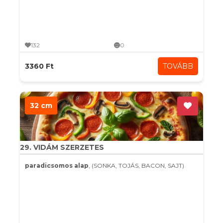
132
0
3360 Ft
TOVÁBB
32 cm
29. VIDÁM SZERZETES
paradicsomos alap
, (SONKA, TOJÁS, BACON, SAJT)