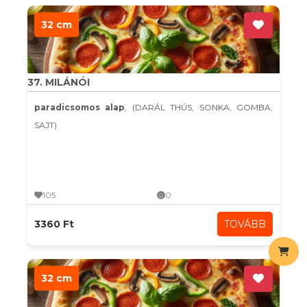
32 cm
37. MILÁNÓI
paradicsomos alap
, (DARÁL THÚS, SONKA, GOMBA,
SAJT)
105
0
3360 Ft
TOVÁBB
32 cm