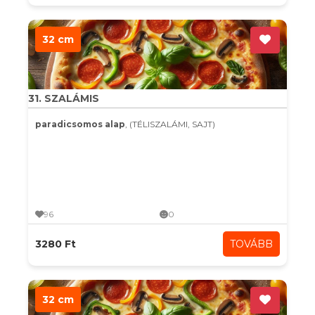
32 cm
31. SZALÁMIS
paradicsomos alap
, (TÉLISZALÁMI, SAJT)
96
0
3280 Ft
TOVÁBB
32 cm