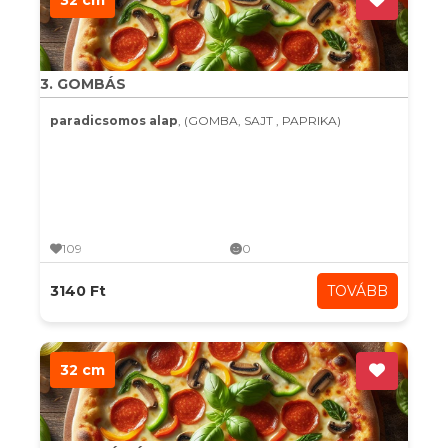
32 cm
3. GOMBÁS
paradicsomos alap
, (GOMBA, SAJT , PAPRIKA)
109
0
3140 Ft
TOVÁBB
32 cm