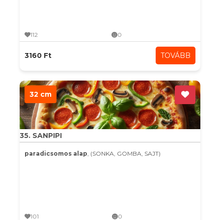
112
0
3160 Ft
TOVÁBB
32 cm
35. SANPIPI
paradicsomos alap
, (SONKA, GOMBA, SAJT)
101
0