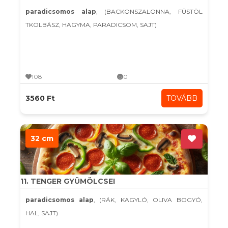
paradicsomos alap
, (BACKONSZALONNA, FÜSTÖL
TKOLBÁSZ, HAGYMA, PARADICSOM, SAJT)
108
0
3560 Ft
TOVÁBB
32 cm
11. TENGER GYÜMÖLCSEI
paradicsomos alap
, (RÁK, KAGYLÓ, OLIVA BOGYÓ,
HAL, SAJT)