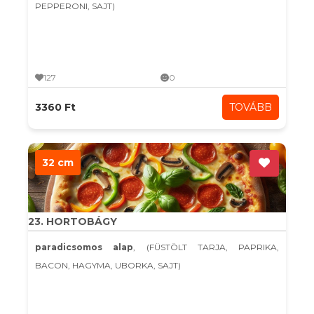
PEPPERONI, SAJT)
127
0
3360 Ft
TOVÁBB
32 cm
23. HORTOBÁGY
paradicsomos alap
, (FÜSTÖLT TARJA, PAPRIKA,
BACON, HAGYMA, UBORKA, SAJT)