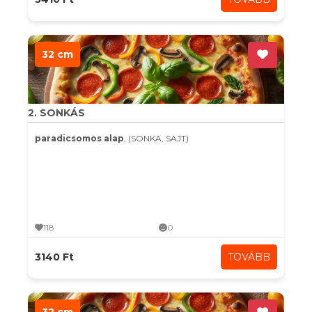
32 cm
2. SONKÁS
paradicsomos alap
, (SONKA, SAJT)
118
0
3140 Ft
TOVÁBB