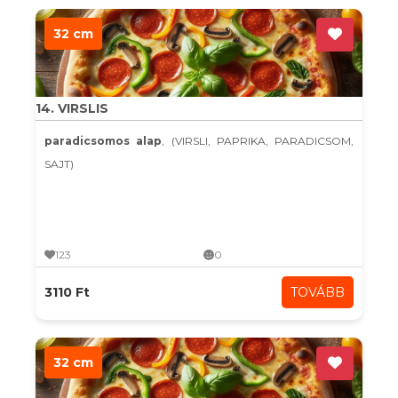
32 cm
14. VIRSLIS
paradicsomos alap
, (VIRSLI, PAPRIKA, PARADICSOM,
SAJT)
123
0
3110 Ft
TOVÁBB
32 cm