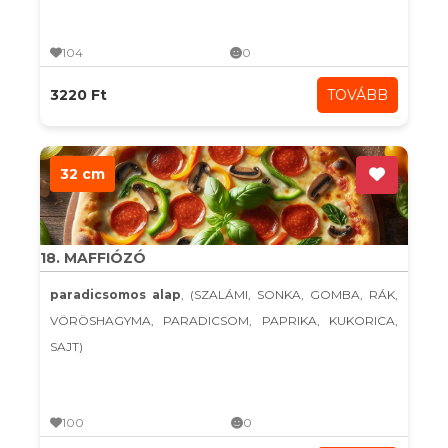
104
0
3220 Ft
TOVÁBB
32 cm
18. MAFFIÓZÓ
paradicsomos alap
, (SZALÁMI, SONKA, GOMBA, RÁK,
VÖRÖSHAGYMA, PARADICSOM, PAPRIKA, KUKORICA,
SAJT)
100
0