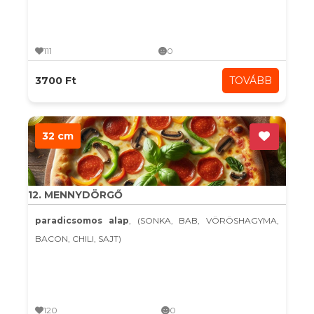
111
0
3700 Ft
TOVÁBB
32 cm
12. MENNYDÖRGŐ
paradicsomos alap
, (SONKA, BAB, VÖRÖSHAGYMA,
BACON, CHILI, SAJT)
120
0