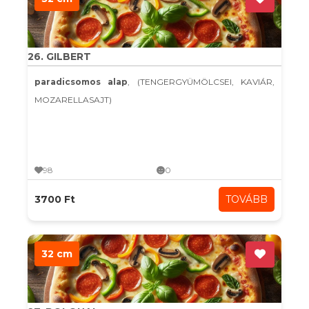
26. GILBERT
paradicsomos alap
, (TENGERGYÜMÖLCSEI, KAVIÁR,
MOZARELLASAJT)
98
0
3700 Ft
TOVÁBB
32 cm