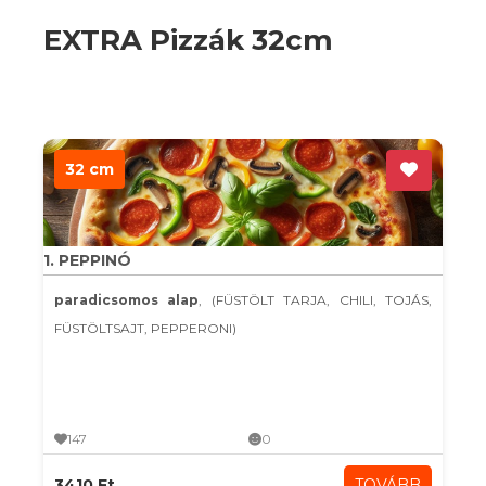
EXTRA Pizzák 32cm
32 cm
1. PEPPINÓ
paradicsomos alap
, (FÜSTÖLT TARJA, CHILI, TOJÁS,
FÜSTÖLTSAJT, PEPPERONI)
147
0
3410 Ft
TOVÁBB