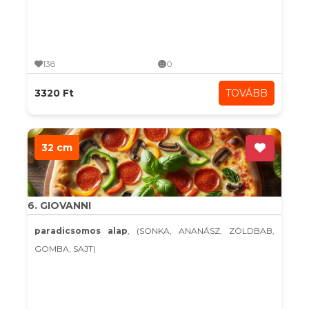
138
0
3320 Ft
TOVÁBB
32 cm
6. GIOVANNI
paradicsomos alap
, (SONKA, ANANÁSZ, ZÖLDBAB,
GOMBA, SAJT)