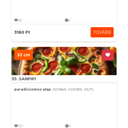
112
0
3160 Ft
TOVÁBB
32 cm
35. SANPIPI
paradicsomos alap
, (SONKA, GOMBA, SAJT)
101
0