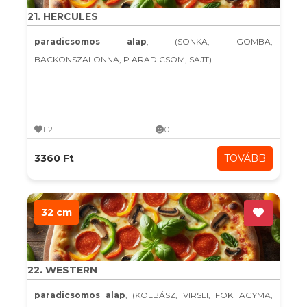
21. HERCULES
paradicsomos alap
, (SONKA, GOMBA,
BACKONSZALONNA, P ARADICSOM, SAJT)
112
0
3360 Ft
TOVÁBB
32 cm
22. WESTERN
paradicsomos alap
, (KOLBÁSZ, VIRSLI, FOKHAGYMA,