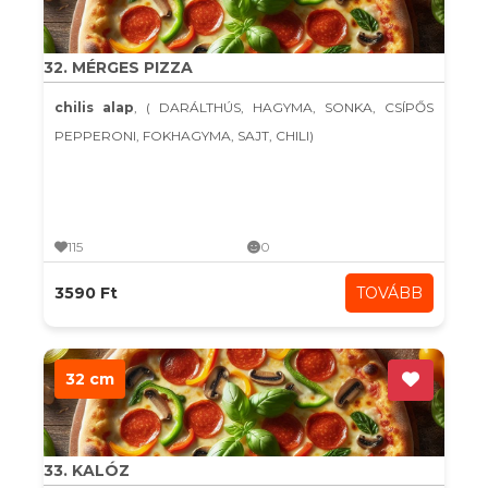
32. MÉRGES PIZZA
chilis alap
, ( DARÁLTHÚS, HAGYMA, SONKA, CSÍPŐS
PEPPERONI, FOKHAGYMA, SAJT, CHILI)
115
0
3590 Ft
TOVÁBB
32 cm
33. KALÓZ