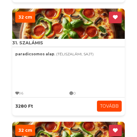
32 cm
31. SZALÁMIS
paradicsomos alap
, (TÉLISZALÁMI, SAJT)
96
0
3280 Ft
TOVÁBB
32 cm