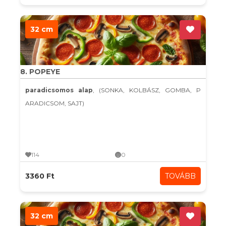
32 cm
8. POPEYE
paradicsomos alap
, (SONKA, KOLBÁSZ, GOMBA, P
ARADICSOM, SAJT)
114
0
3360 Ft
TOVÁBB
32 cm