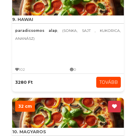
9. HAWAI
paradicsomos alap
, (SONKA, SAJT , KUKORICA,
ANANÁSZ)
102
0
3280 Ft
TOVÁBB
32 cm
10. MAGYAROS