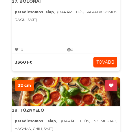
27. BOLONAI
paradicsomos alap
, (DARÁR THÚS, PARADICSOMOS
RAGU, SAJT)
110
0
3360 Ft
TOVÁBB
32 cm
28. TŰZNYELŐ
paradicsomos alap
, (DARÁL THÚS, SZEMESBAB,
HAGYMA, CHILI, SAJT)