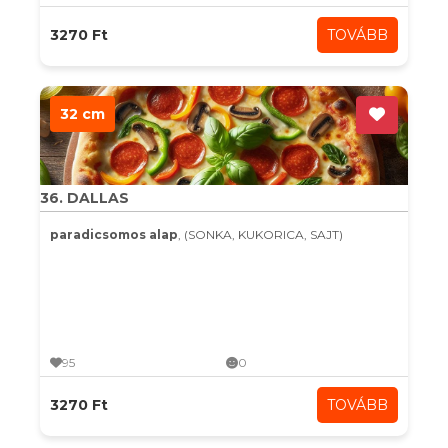
3270 Ft
TOVÁBB
32 cm
36. DALLAS
paradicsomos alap
, (SONKA, KUKORICA, SAJT)
95
0
3270 Ft
TOVÁBB