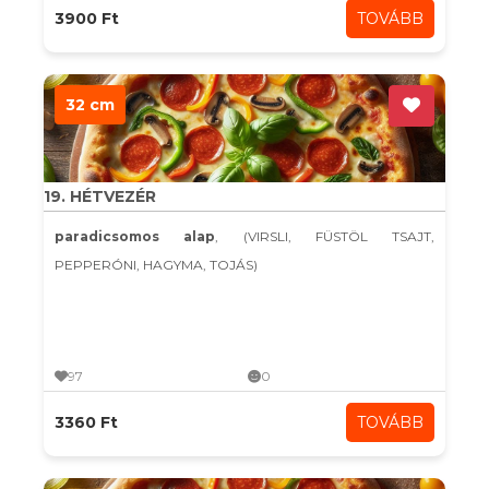
3900 Ft
TOVÁBB
32 cm
19. HÉTVEZÉR
paradicsomos alap
, (VIRSLI, FÜSTÖL TSAJT,
PEPPERÓNI, HAGYMA, TOJÁS)
97
0
3360 Ft
TOVÁBB