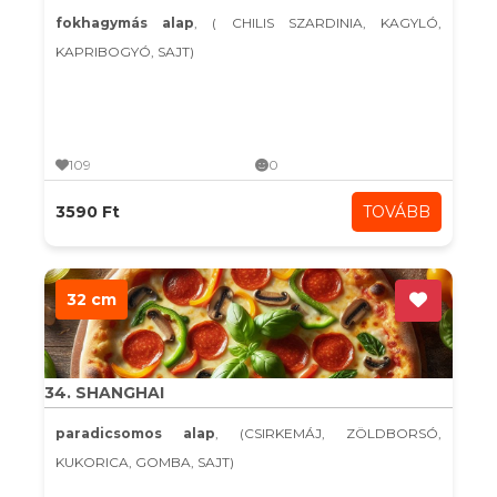
fokhagymás alap
, ( CHILIS SZARDINIA, KAGYLÓ,
KAPRIBOGYÓ, SAJT)
109
0
3590 Ft
TOVÁBB
32 cm
34. SHANGHAI
paradicsomos alap
, (CSIRKEMÁJ, ZÖLDBORSÓ,
KUKORICA, GOMBA, SAJT)