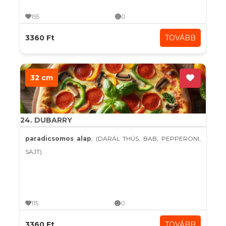
155
0
3360 Ft
TOVÁBB
32 cm
24. DUBARRY
paradicsomos alap
, (DARÁL THÚS, BAB, PEPPERONI,
SAJT)
115
0
3360 Ft
TOVÁBB