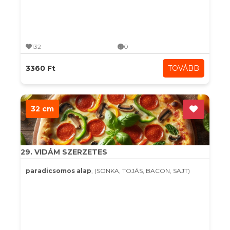
132
0
3360 Ft
TOVÁBB
32 cm
29. VIDÁM SZERZETES
paradicsomos alap
, (SONKA, TOJÁS, BACON, SAJT)