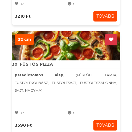
102
0
3210 Ft
TOVÁBB
32 cm
30. FÜSTÖS PIZZA
paradicsomos alap
, (FÜSTÖLT TARJA,
FÜSTÖLTKOLBÁSZ, FÜSTÖLTSAJT, FÜSTÖLTSZALONNA,
SAJT, HAGYMA)
107
0
3590 Ft
TOVÁBB