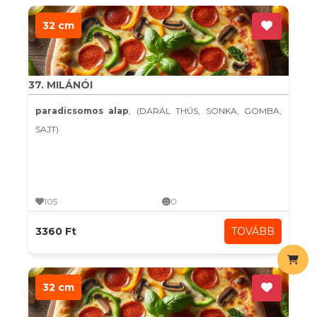
32 cm
37. MILÁNÓI
paradicsomos alap
, (DARÁL THÚS, SONKA, GOMBA,
SAJT)
105
0
3360 Ft
TOVÁBB
32 cm