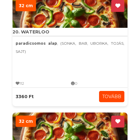
32 cm
20. WATERLOO
paradicsomos alap
, (SONKA, BAB, UBORKA, TOJÁS,
SAJT)
112
0
3360 Ft
TOVÁBB
32 cm