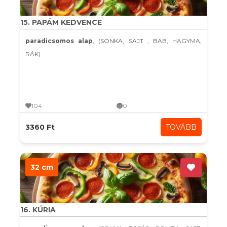
15. PAPÁM KEDVENCE
paradicsomos alap
, (SONKA, SAJT , BAB, HAGYMA,
RÁK)
104
0
3360 Ft
TOVÁBB
32 cm
16. KÚRIA