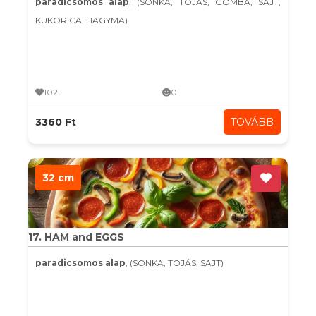
paradicsomos alap
, (SONKA, TOJÁS, GOMBA, SAJT,
KUKORICA, HAGYMA)
102
0
3360 Ft
TOVÁBB
32 cm
17. HAM and EGGS
paradicsomos alap
, (SONKA, TOJÁS, SAJT)