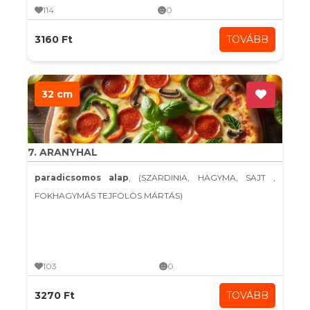
114
0
3160 Ft
TOVÁBB
32 cm
7. ARANYHAL
paradicsomos alap
, (SZARDINIA, HAGYMA, SAJT ,
FOKHAGYMÁS TEJFÖLÖS MÁRTÁS)
103
0
3270 Ft
TOVÁBB