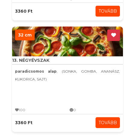
3360 Ft
TOVÁBB
32 cm
13. NÉGYÉVSZAK
paradicsomos alap
, (SONKA, GOMBA, ANANÁSZ,
KUKORICA, SAJT)
100
0
3360 Ft
TOVÁBB