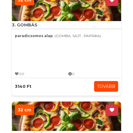
32 cm
3. GOMBÁS
paradicsomos alap
, (GOMBA, SAJT , PAPRIKA)
109
0
3140 Ft
TOVÁBB
32 cm