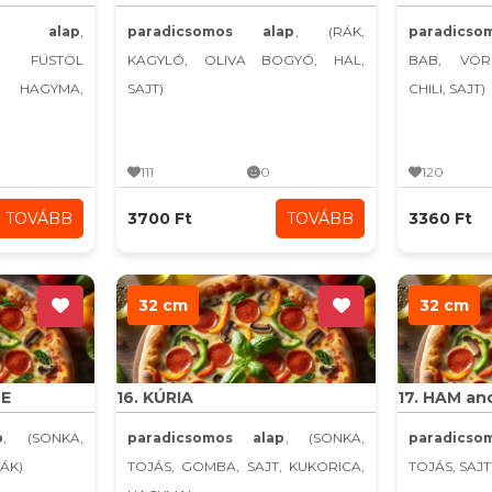
s alap
,
paradicsomos alap
, (RÁK,
paradics
A, FÜSTÖL
KAGYLÓ, OLIVA BOGYÓ, HAL,
BAB, VÖR
AGYMA,
SAJT)
CHILI, SAJT)
111
0
120
TOVÁBB
3700 Ft
TOVÁBB
3360 Ft
32 cm
32 cm
CE
16. KÚRIA
17. HAM an
p
, (SONKA,
paradicsomos alap
, (SONKA,
paradics
RÁK)
TOJÁS, GOMBA, SAJT, KUKORICA,
TOJÁS, SAJT