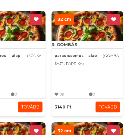
32 cm
3. GOMBÁS
omos alap
, (SONKA,
paradicsomos alap
, (GOMBA,
SAJT , PAPRIKA)
0
109
0
TOVÁBB
3140 Ft
TOVÁBB
32 cm