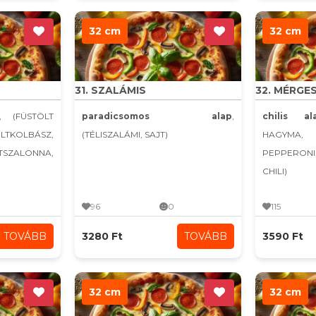
32 cm
32 cm
31. SZALÁMIS
32. MÉRGE
, (FÜSTÖLT
paradicsomos alap
,
chilis al
KOLBÁSZ,
(TÉLISZALÁMI, SAJT)
HAGYMA,
LTSZALONNA,
PEPPERONI
CHILI)
96
0
115
TOVÁBB
3280 Ft
TOVÁBB
3590 Ft
32 cm
32 cm