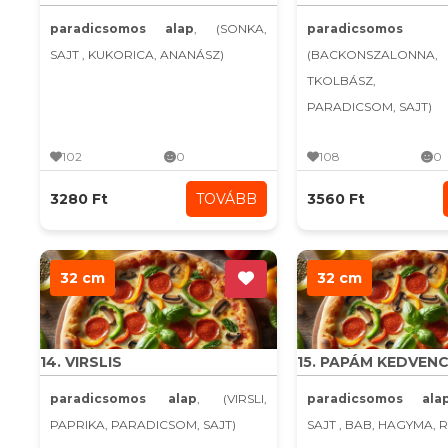
paradicsomos alap
, (SONKA,
paradicsomo
SAJT , KUKORICA, ANANÁSZ)
(BACKONSZALONN
TKOLBÁSZ, H
PARADICSOM, SAJT)
102
0
108
0
3280 Ft
TOVÁBB
3560 Ft
32 cm
32 cm
14. VIRSLIS
15. PAPÁM KEDVEN
paradicsomos alap
, (VIRSLI,
paradicsomos ala
PAPRIKA, PARADICSOM, SAJT)
SAJT , BAB, HAGYMA, 