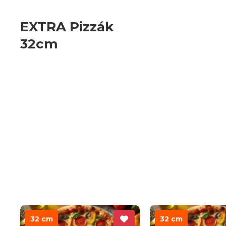
EXTRA Pizzák
32cm
32 cm
32 cm