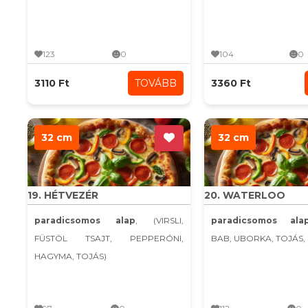
123
0
104
0
3110 Ft
TOVÁBB
3360 Ft
32 cm
32 cm
19. HÉTVEZÉR
20. WATERLOO
paradicsomos alap
, (VIRSLI,
paradicsomos ala
FÜSTÖL TSAJT, PEPPERÓNI,
BAB, UBORKA, TOJÁS, 
HAGYMA, TOJÁS)