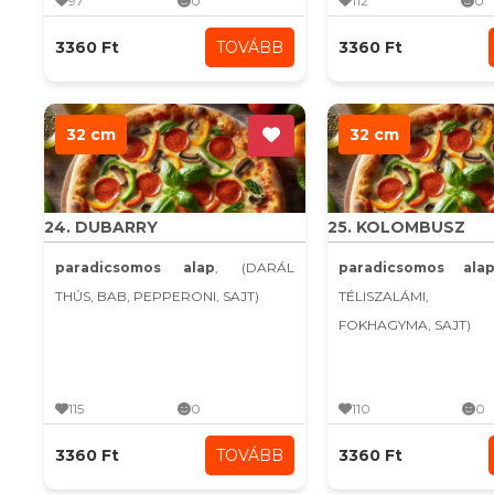
97
0
112
0
3360 Ft
TOVÁBB
3360 Ft
32 cm
32 cm
24. DUBARRY
25. KOLOMBUSZ
paradicsomos alap
, (DARÁL
paradicsomos ala
THÚS, BAB, PEPPERONI, SAJT)
TÉLISZALÁMI, K
FOKHAGYMA, SAJT)
115
0
110
0
3360 Ft
TOVÁBB
3360 Ft