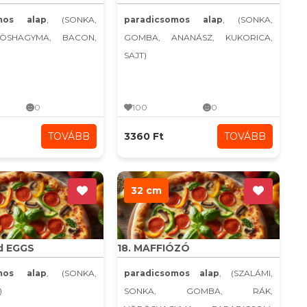
omos alap
, (SONKA,
paradicsomos alap
, (SONKA,
ÖSHAGYMA, BACON,
GOMBA, ANANÁSZ, KUKORICA,
SAJT)
0
100
0
TOVÁBB
3360 Ft
TOVÁBB
32 cm
d EGGS
18. MAFFIÓZÓ
omos alap
, (SONKA,
paradicsomos alap
, (SZALÁMI,
)
SONKA, GOMBA, RÁK,