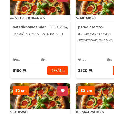
4. VEGETÁRIÁNUS
5. MEXIKÓI
paradicsomos alap
, (KUKORICA,
paradicsomo
BORSÓ, GOMBA, PAPRIKA, SAJT)
(BACKONSZALONNA,
SZEMESBAB, PAPRIKA, C
116
0
138
0
3160 Ft
TOVÁBB
3320 Ft
32 cm
32 cm
9. HAWAI
10. MAGYAROS