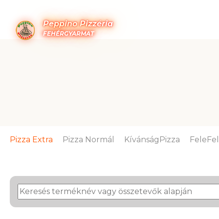
Peppino Pizzéria
FEHÉRGYARMAT
Pizza Extra
Pizza Normál
KívánságPizza
FeleFe