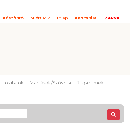
Köszöntő
Miért Mi?
Étlap
Kapcsolat
ZÁRVA
olos italok
Mártások/Szószok
Jégkrémek