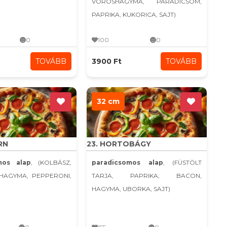
VÖRÖSHAGYMA, PARADICSOM,
PAPRIKA, KUKORICA, SAJT)
0
100
0
TOVÁBB
3900 Ft
TOVÁBB
32 cm
RN
23. HORTOBÁGY
mos alap
, (KOLBÁSZ,
paradicsomos alap
, (FÜSTÖLT
KHAGYMA, PEPPERONI,
TARJA, PAPRIKA, BACON,
HAGYMA, UBORKA, SAJT)