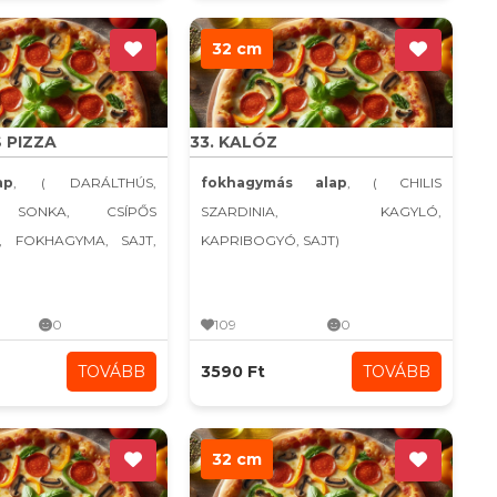
32 cm
S PIZZA
33. KALÓZ
ap
, ( DARÁLTHÚS,
fokhagymás alap
, ( CHILIS
 SONKA, CSÍPŐS
SZARDINIA, KAGYLÓ,
, FOKHAGYMA, SAJT,
KAPRIBOGYÓ, SAJT)
0
109
0
TOVÁBB
3590 Ft
TOVÁBB
32 cm