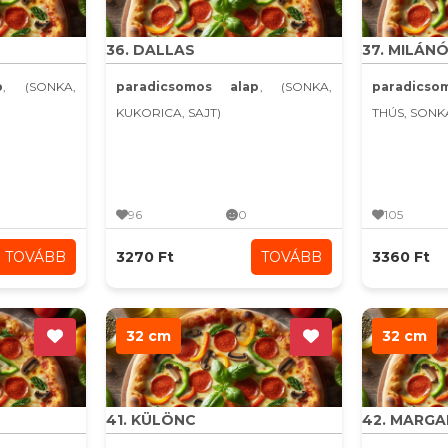
36. DALLAS
37. MILÁNÓ
p
, (SONKA,
paradicsomos alap
, (SONKA,
paradics
KUKORICA, SAJT)
THÚS, SONK
96
0
105
TOVÁBB
3270 Ft
TOVÁBB
3360 Ft
32 cm
32 cm
41. KÜLÖNC
42. MARG