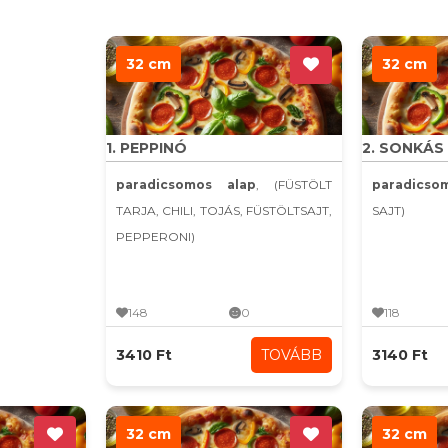
32 cm
32 cm
1. PEPPINÓ
2. SONKÁS
paradicsomos alap
, (FÜSTÖLT
paradics
TARJA, CHILI, TOJÁS, FÜSTÖLTSAJT,
SAJT)
PEPPERONI)
148
0
118
3410 Ft
TOVÁBB
3140 Ft
32 cm
32 cm