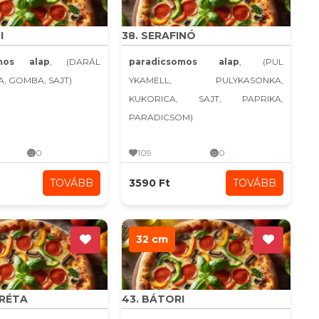
I
38. SERAFINÓ
omos alap
, (DARÁL
paradicsomos alap
, (PUL
A, GOMBA, SAJT)
YKAMELL, PULYKASONKA,
KUKORICA, SAJT, PAPRIKA,
PARADICSOM)
0
109
0
TOVÁBB
3590 Ft
TOVÁBB
32 cm
ARÉTA
43. BÁTORI