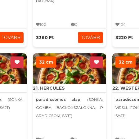
HAGYMA)
102
0
104
TOVÁBB
3360 Ft
TOVÁBB
3220 Ft
32 cm
32 cm
21. HERCULES
22. WESTE
p
, (SONKA,
paradicsomos alap
, (SONKA,
paradicso
SAJT)
GOMBA, BACKONSZALONNA, P
VIRSLI, FO
ARADICSOM, SAJT)
SAJT)