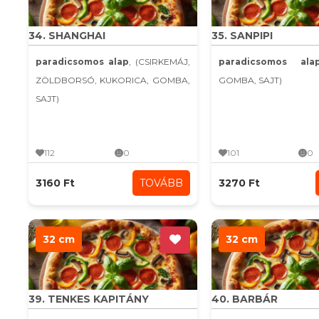
34. SHANGHAI
35. SANPIPI
paradicsomos alap
, (CSIRKEMÁJ,
paradicsomos ala
ZÖLDBORSÓ, KUKORICA, GOMBA,
GOMBA, SAJT)
SAJT)
112
0
101
0
3160 Ft
TOVÁBB
3270 Ft
32 cm
32 cm
39. TENKES KAPITÁNY
40. BARBÁR