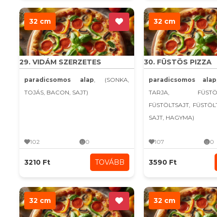
32 cm
32 cm
29. VIDÁM SZERZETES
30. FÜSTÖS PIZZA
paradicsomos alap
, (SONKA,
paradicsomos alap
TOJÁS, BACON, SAJT)
TARJA, FÜSTÖLT
FÜSTÖLTSAJT, FÜSTÖ
SAJT, HAGYMA)
102
0
107
0
3210 Ft
TOVÁBB
3590 Ft
32 cm
32 cm