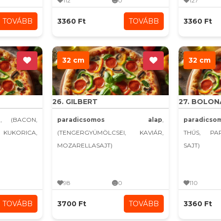
112
0
127
TOVÁBB
3360 Ft
TOVÁBB
3360 Ft
32 cm
32 cm
26. GILBERT
27. BOLON
p
, (BACON,
paradicsomos alap
,
paradics
UKORICA,
(TENGERGYÜMÖLCSEI, KAVIÁR,
THÚS, PA
MOZARELLASAJT)
SAJT)
98
0
110
TOVÁBB
3700 Ft
TOVÁBB
3360 Ft