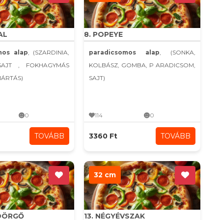
AL
8. POPEYE
mos alap
, (SZARDINIA,
paradicsomos alap
, (SONKA,
SAJT , FOKHAGYMÁS
KOLBÁSZ, GOMBA, P ARADICSOM,
MÁRTÁS)
SAJT)
0
114
0
TOVÁBB
3360 Ft
TOVÁBB
32 cm
YDÖRGŐ
13. NÉGYÉVSZAK