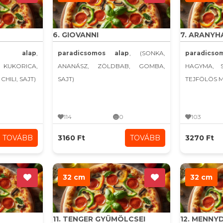
6. GIOVANNI
7. ARANYH
s alap
,
paradicsomos alap
, (SONKA,
paradicso
 KUKORICA,
ANANÁSZ, ZÖLDBAB, GOMBA,
HAGYMA, 
HILI, SAJT)
SAJT)
TEJFÖLÖS 
114
0
103
TOVÁBB
3160 Ft
TOVÁBB
3270 Ft
32 cm
32 cm
11. TENGER GYÜMÖLCSEI
12. MENN