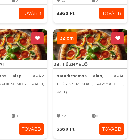
0
155
0
TOVÁBB
3360 Ft
TOVÁBB
32 cm
AI
28. TŰZNYELŐ
omos alap
, (DARÁR
paradicsomos alap
, (DARÁL
RADICSOMOS RAGU,
THÚS, SZEMESBAB, HAGYMA, CHILI,
SAJT)
0
132
0
TOVÁBB
3360 Ft
TOVÁBB