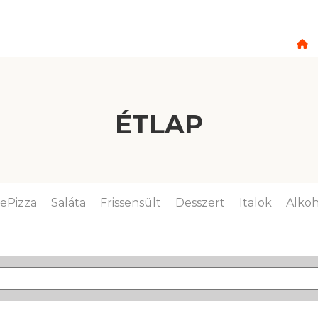
ÉTLAP
lePizza
Saláta
Frissensült
Desszert
Italok
Alkoh