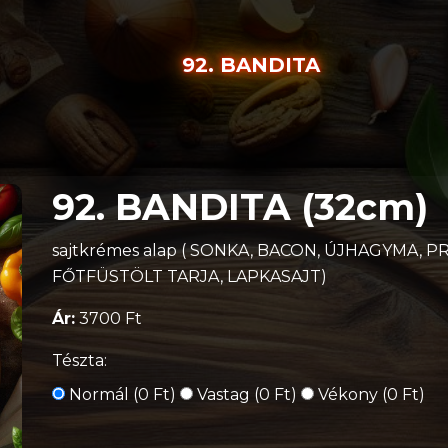
92. BANDITA
92. BANDITA (32cm)
sajtkrémes alap ( SONKA, BACON, ÚJHAGYMA, 
FŐTFÜSTÖLT TARJA, LAPKASAJT)
Ár:
3700 Ft
Tészta:
Normál (0 Ft)
Vastag (0 Ft)
Vékony (0 Ft)