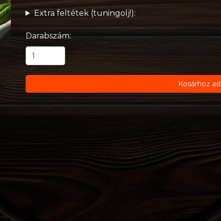
Extra feltétek (tuningolj!):
Darabszám:
Kosárhoz ad