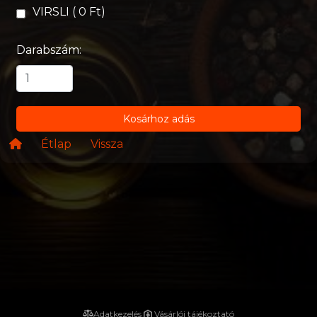
VIRSLI ( 0 Ft)
Darabszám:
Kosárhoz adás
Étlap
Vissza
Adatkezelés
Vásárlói tájékoztató