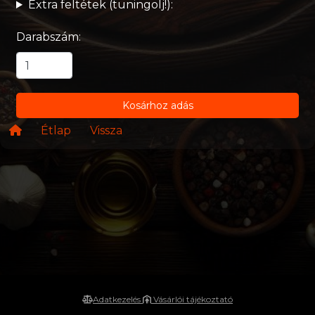
Extra feltétek (tuningolj!):
Darabszám:
Kosárhoz adás
Étlap
Vissza
Adatkezelés
Vásárlói tájékoztató