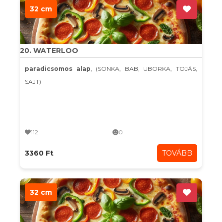
32 cm
20. WATERLOO
paradicsomos alap
, (SONKA, BAB, UBORKA, TOJÁS,
SAJT)
112
0
3360 Ft
TOVÁBB
32 cm