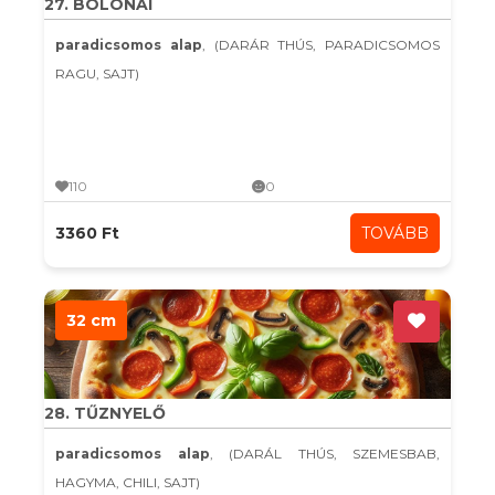
27. BOLONAI
paradicsomos alap
, (DARÁR THÚS, PARADICSOMOS
RAGU, SAJT)
110
0
3360 Ft
TOVÁBB
32 cm
28. TŰZNYELŐ
paradicsomos alap
, (DARÁL THÚS, SZEMESBAB,
HAGYMA, CHILI, SAJT)