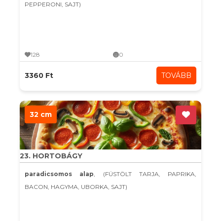
PEPPERONI, SAJT)
128
0
3360 Ft
TOVÁBB
32 cm
23. HORTOBÁGY
paradicsomos alap
, (FÜSTÖLT TARJA, PAPRIKA,
BACON, HAGYMA, UBORKA, SAJT)