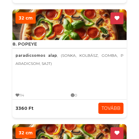
32 cm
8. POPEYE
paradicsomos alap
, (SONKA, KOLBÁSZ, GOMBA, P
ARADICSOM, SAJT)
114
0
3360 Ft
TOVÁBB
32 cm