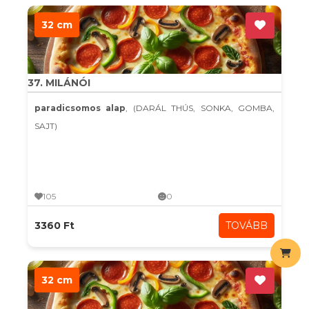
32 cm
37. MILÁNÓI
paradicsomos alap
, (DARÁL THÚS, SONKA, GOMBA,
SAJT)
105
0
3360 Ft
TOVÁBB
32 cm