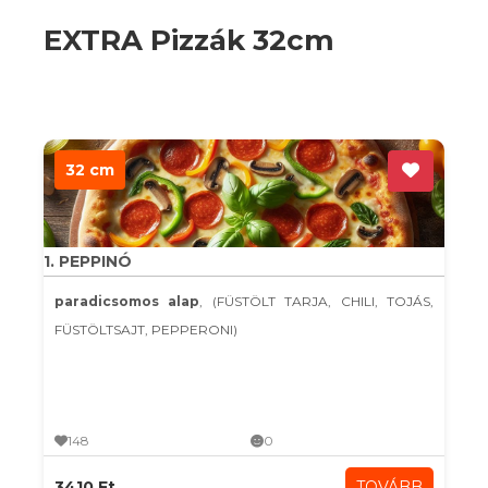
EXTRA Pizzák 32cm
32 cm
1. PEPPINÓ
paradicsomos alap
, (FÜSTÖLT TARJA, CHILI, TOJÁS,
FÜSTÖLTSAJT, PEPPERONI)
148
0
3410 Ft
TOVÁBB