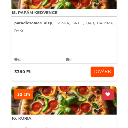
15. PAPÁM KEDVENCE
paradicsomos alap
, (SONKA, SAJT , BAB, HAGYMA,
RÁK)
104
0
3360 Ft
TOVÁBB
32 cm
16. KÚRIA