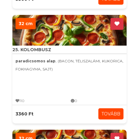
32 cm
25. KOLOMBUSZ
paradicsomos alap
, (BACON, TÉLISZALÁMI, KUKORICA,
FOKHAGYMA, SAJT)
110
0
3360 Ft
TOVÁBB
32 cm