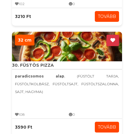
102
0
3210 Ft
TOVÁBB
32 cm
30. FÜSTÖS PIZZA
paradicsomos alap
, (FÜSTÖLT TARJA,
FÜSTÖLTKOLBÁSZ, FÜSTÖLTSAJT, FÜSTÖLTSZALONNA,
SAJT, HAGYMA)
108
0
3590 Ft
TOVÁBB