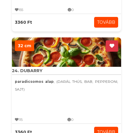
155
0
3360 Ft
TOVÁBB
32 cm
24. DUBARRY
paradicsomos alap
, (DARÁL THÚS, BAB, PEPPERONI,
SAJT)
115
0
3360 Ft
TOVÁBB