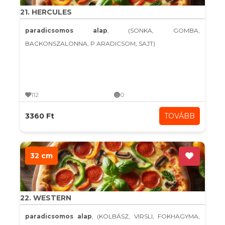
21. HERCULES
paradicsomos alap
, (SONKA, GOMBA,
BACKONSZALONNA, P ARADICSOM, SAJT)
112
0
3360 Ft
TOVÁBB
32 cm
22. WESTERN
paradicsomos alap
, (KOLBÁSZ, VIRSLI, FOKHAGYMA,