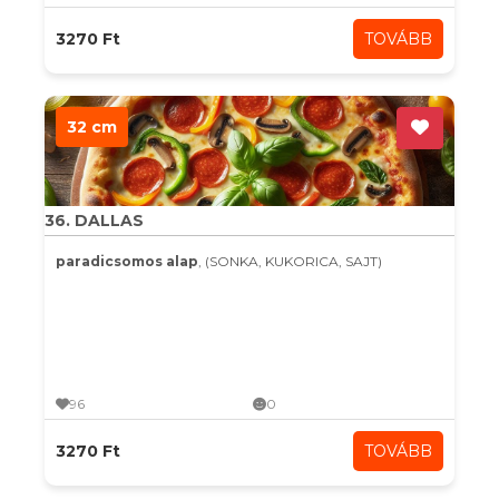
3270 Ft
TOVÁBB
32 cm
36. DALLAS
paradicsomos alap
, (SONKA, KUKORICA, SAJT)
96
0
3270 Ft
TOVÁBB