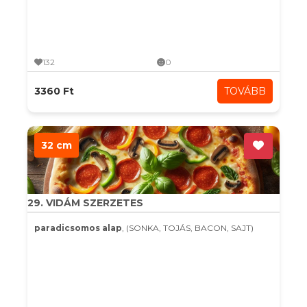
132
0
3360 Ft
TOVÁBB
32 cm
29. VIDÁM SZERZETES
paradicsomos alap
, (SONKA, TOJÁS, BACON, SAJT)