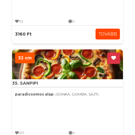
112
0
3160 Ft
TOVÁBB
32 cm
35. SANPIPI
paradicsomos alap
, (SONKA, GOMBA, SAJT)
101
0