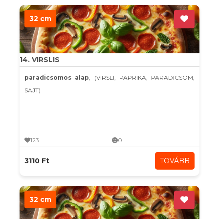
32 cm
14. VIRSLIS
paradicsomos alap
, (VIRSLI, PAPRIKA, PARADICSOM,
SAJT)
123
0
3110 Ft
TOVÁBB
32 cm