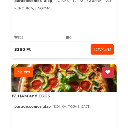
paradicsomos alap
, (SONKA, TOJÁS, GOMBA, SAJT,
KUKORICA, HAGYMA)
102
0
3360 Ft
TOVÁBB
32 cm
17. HAM and EGGS
paradicsomos alap
, (SONKA, TOJÁS, SAJT)