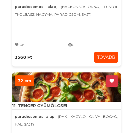
paradicsomos alap
, (BACKONSZALONNA, FÜSTÖL
TKOLBÁSZ, HAGYMA, PARADICSOM, SAJT)
108
0
3560 Ft
TOVÁBB
32 cm
11. TENGER GYÜMÖLCSEI
paradicsomos alap
, (RÁK, KAGYLÓ, OLIVA BOGYÓ,
HAL, SAJT)