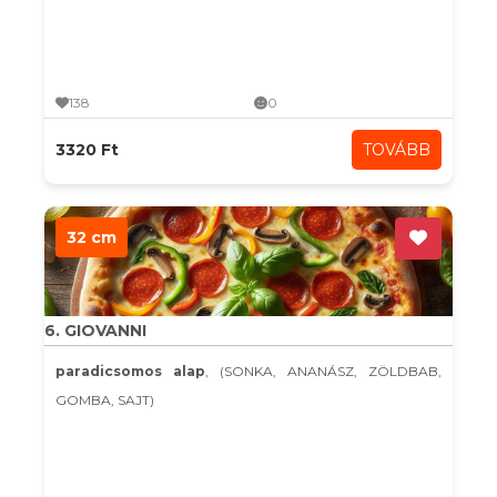
138
0
3320 Ft
TOVÁBB
32 cm
6. GIOVANNI
paradicsomos alap
, (SONKA, ANANÁSZ, ZÖLDBAB,
GOMBA, SAJT)