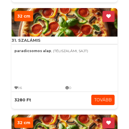
32 cm
31. SZALÁMIS
paradicsomos alap
, (TÉLISZALÁMI, SAJT)
96
0
3280 Ft
TOVÁBB
32 cm