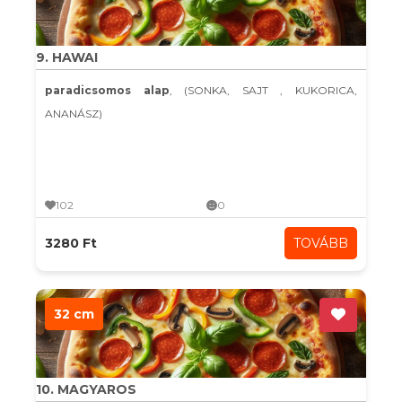
9. HAWAI
paradicsomos alap
, (SONKA, SAJT , KUKORICA,
ANANÁSZ)
102
0
3280 Ft
TOVÁBB
32 cm
10. MAGYAROS