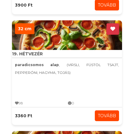
3900 Ft
TOVÁBB
32 cm
19. HÉTVEZÉR
paradicsomos alap
, (VIRSLI, FÜSTÖL TSAJT,
PEPPERÓNI, HAGYMA, TOJÁS)
98
0
3360 Ft
TOVÁBB