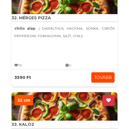
32. MÉRGES PIZZA
chilis alap
, ( DARÁLTHÚS, HAGYMA, SONKA, CSÍPŐS
PEPPERONI, FOKHAGYMA, SAJT, CHILI)
115
0
3590 Ft
TOVÁBB
32 cm
33. KALÓZ