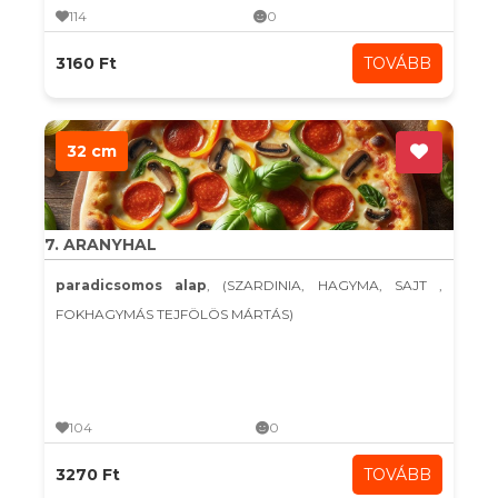
114
0
3160 Ft
TOVÁBB
32 cm
7. ARANYHAL
paradicsomos alap
, (SZARDINIA, HAGYMA, SAJT ,
FOKHAGYMÁS TEJFÖLÖS MÁRTÁS)
104
0
3270 Ft
TOVÁBB