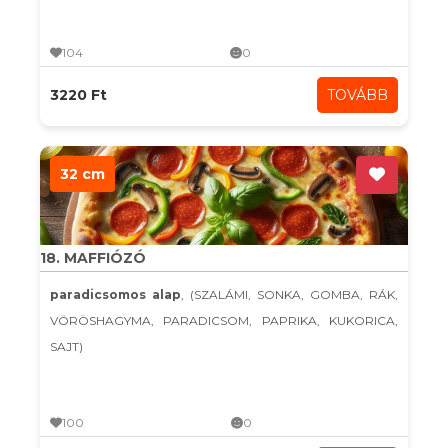
104
0
3220 Ft
TOVÁBB
32 cm
18. MAFFIÓZÓ
paradicsomos alap
, (SZALÁMI, SONKA, GOMBA, RÁK,
VÖRÖSHAGYMA, PARADICSOM, PAPRIKA, KUKORICA,
SAJT)
100
0