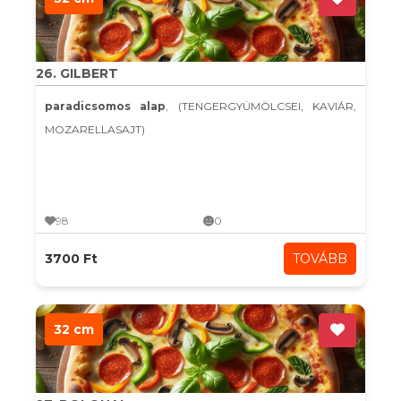
26. GILBERT
paradicsomos alap
, (TENGERGYÜMÖLCSEI, KAVIÁR,
MOZARELLASAJT)
98
0
3700 Ft
TOVÁBB
32 cm