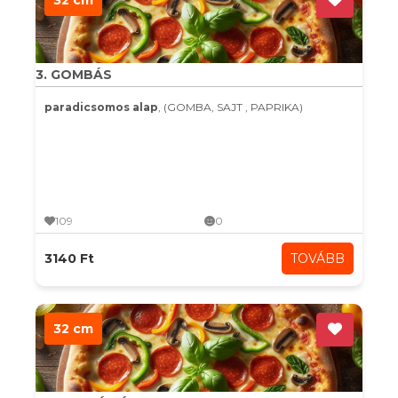
32 cm
3. GOMBÁS
paradicsomos alap
, (GOMBA, SAJT , PAPRIKA)
109
0
3140 Ft
TOVÁBB
32 cm