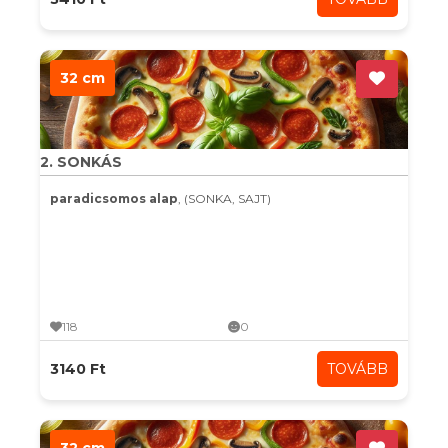
32 cm
2. SONKÁS
paradicsomos alap
, (SONKA, SAJT)
118
0
3140 Ft
TOVÁBB