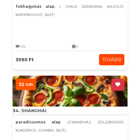
fokhagymás alap
, ( CHILIS SZARDINIA, KAGYLÓ,
KAPRIBOGYÓ, SAJT)
109
0
3590 Ft
TOVÁBB
32 cm
34. SHANGHAI
paradicsomos alap
, (CSIRKEMÁJ, ZÖLDBORSÓ,
KUKORICA, GOMBA, SAJT)