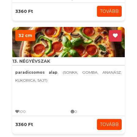
3360 Ft
TOVÁBB
32 cm
13. NÉGYÉVSZAK
paradicsomos alap
, (SONKA, GOMBA, ANANÁSZ,
KUKORICA, SAJT)
100
0
3360 Ft
TOVÁBB