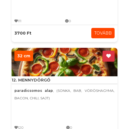
111
0
3700 Ft
TOVÁBB
32 cm
12. MENNYDÖRGŐ
paradicsomos alap
, (SONKA, BAB, VÖRÖSHAGYMA,
BACON, CHILI, SAJT)
120
0