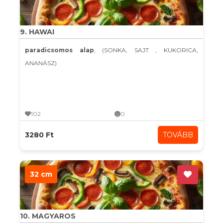
9. HAWAI
paradicsomos alap
, (SONKA, SAJT , KUKORICA,
ANANÁSZ)
102
0
3280 Ft
TOVÁBB
32 cm
10. MAGYAROS