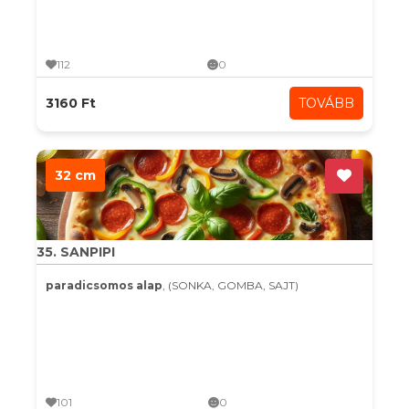
112
0
3160 Ft
TOVÁBB
32 cm
35. SANPIPI
paradicsomos alap
, (SONKA, GOMBA, SAJT)
101
0