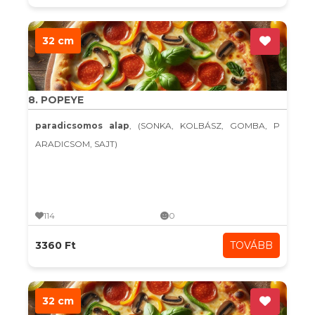
32 cm
8. POPEYE
paradicsomos alap
, (SONKA, KOLBÁSZ, GOMBA, P
ARADICSOM, SAJT)
114
0
3360 Ft
TOVÁBB
32 cm