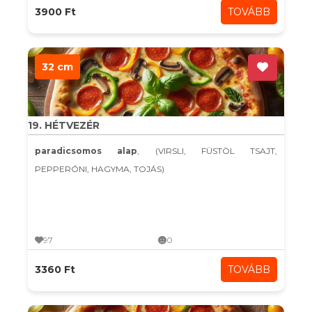
3900 Ft
TOVÁBB
32 cm
19. HÉTVEZÉR
paradicsomos alap
, (VIRSLI, FÜSTÖL TSAJT,
PEPPERÓNI, HAGYMA, TOJÁS)
97
0
3360 Ft
TOVÁBB