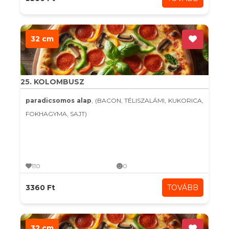
32 cm
25. KOLOMBUSZ
paradicsomos alap
, (BACON, TÉLISZALÁMI, KUKORICA,
FOKHAGYMA, SAJT)
110
0
3360 Ft
TOVÁBB
32 cm