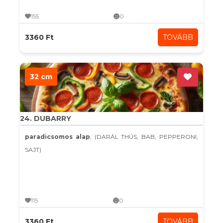
155
0
3360 Ft
TOVÁBB
32 cm
24. DUBARRY
paradicsomos alap
, (DARÁL THÚS, BAB, PEPPERONI,
SAJT)
115
0
3360 Ft
TOVÁBB