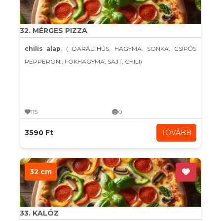
32. MÉRGES PIZZA
chilis alap
, ( DARÁLTHÚS, HAGYMA, SONKA, CSÍPŐS
PEPPERONI, FOKHAGYMA, SAJT, CHILI)
115
0
3590 Ft
TOVÁBB
32 cm
33. KALÓZ