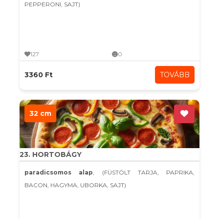
PEPPERONI, SAJT)
127
0
3360 Ft
TOVÁBB
32 cm
23. HORTOBÁGY
paradicsomos alap
, (FÜSTÖLT TARJA, PAPRIKA,
BACON, HAGYMA, UBORKA, SAJT)