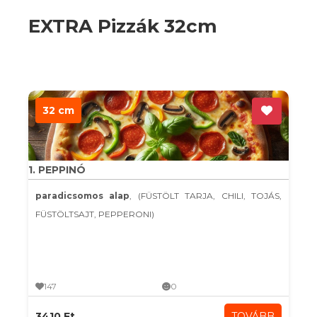
EXTRA Pizzák 32cm
32 cm
1. PEPPINÓ
paradicsomos alap
, (FÜSTÖLT TARJA, CHILI, TOJÁS,
FÜSTÖLTSAJT, PEPPERONI)
147
0
3410 Ft
TOVÁBB