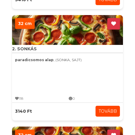
32 cm
2. SONKÁS
paradicsomos alap
, (SONKA, SAJT)
118
0
3140 Ft
TOVÁBB