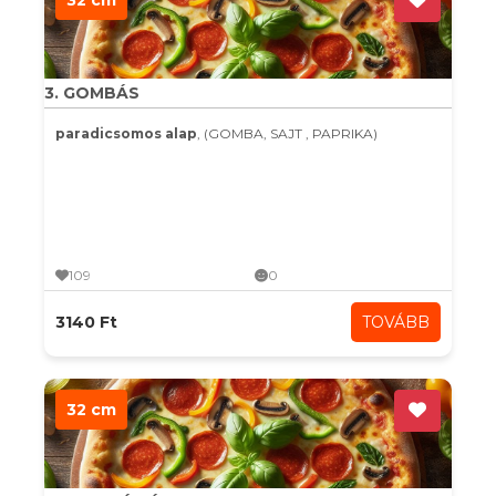
32 cm
3. GOMBÁS
paradicsomos alap
, (GOMBA, SAJT , PAPRIKA)
109
0
3140 Ft
TOVÁBB
32 cm