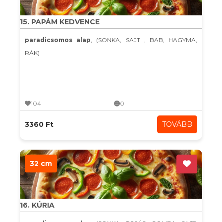
15. PAPÁM KEDVENCE
paradicsomos alap
, (SONKA, SAJT , BAB, HAGYMA,
RÁK)
104
0
3360 Ft
TOVÁBB
32 cm
16. KÚRIA