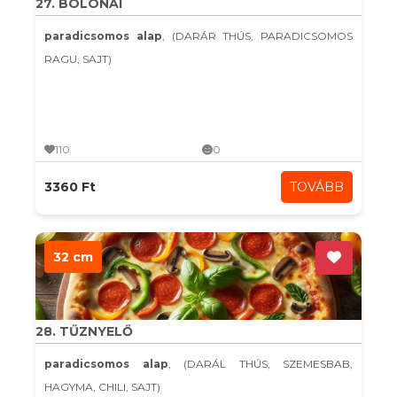
27. BOLONAI
paradicsomos alap
, (DARÁR THÚS, PARADICSOMOS
RAGU, SAJT)
110
0
3360 Ft
TOVÁBB
32 cm
28. TŰZNYELŐ
paradicsomos alap
, (DARÁL THÚS, SZEMESBAB,
HAGYMA, CHILI, SAJT)