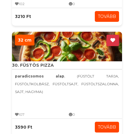
102
0
3210 Ft
TOVÁBB
32 cm
30. FÜSTÖS PIZZA
paradicsomos alap
, (FÜSTÖLT TARJA,
FÜSTÖLTKOLBÁSZ, FÜSTÖLTSAJT, FÜSTÖLTSZALONNA,
SAJT, HAGYMA)
107
0
3590 Ft
TOVÁBB