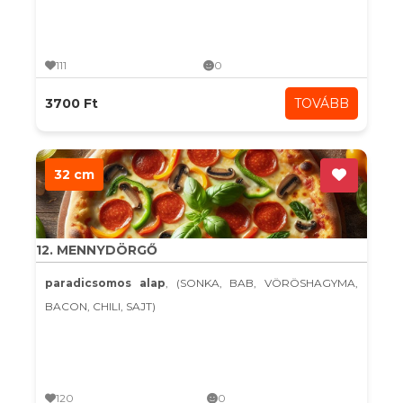
111
0
3700 Ft
TOVÁBB
32 cm
12. MENNYDÖRGŐ
paradicsomos alap
, (SONKA, BAB, VÖRÖSHAGYMA,
BACON, CHILI, SAJT)
120
0