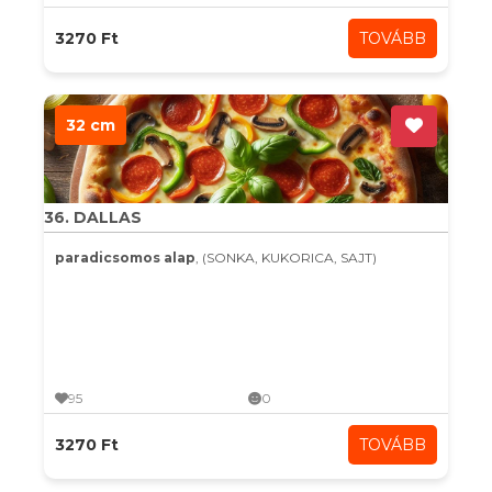
3270 Ft
TOVÁBB
32 cm
36. DALLAS
paradicsomos alap
, (SONKA, KUKORICA, SAJT)
95
0
3270 Ft
TOVÁBB