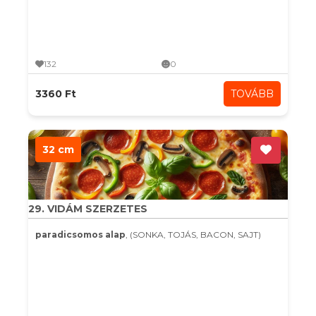
132
0
3360 Ft
TOVÁBB
32 cm
29. VIDÁM SZERZETES
paradicsomos alap
, (SONKA, TOJÁS, BACON, SAJT)