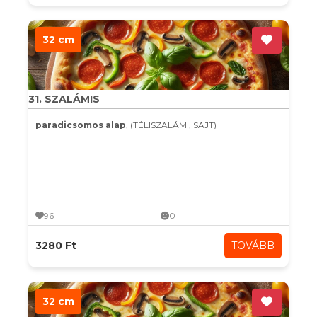
32 cm
31. SZALÁMIS
paradicsomos alap
, (TÉLISZALÁMI, SAJT)
96
0
3280 Ft
TOVÁBB
32 cm