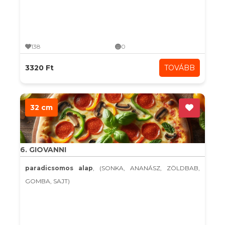
138
0
3320 Ft
TOVÁBB
32 cm
6. GIOVANNI
paradicsomos alap
, (SONKA, ANANÁSZ, ZÖLDBAB,
GOMBA, SAJT)