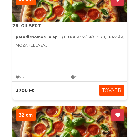
26. GILBERT
paradicsomos alap
, (TENGERGYÜMÖLCSEI, KAVIÁR,
MOZARELLASAJT)
98
0
3700 Ft
TOVÁBB
32 cm