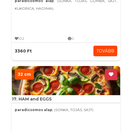
paradicsomos alap
, (SONKA, TOJÁS, GOMBA, SAJT,
KUKORICA, HAGYMA)
102
0
3360 Ft
TOVÁBB
32 cm
17. HAM and EGGS
paradicsomos alap
, (SONKA, TOJÁS, SAJT)