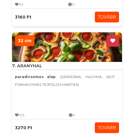
114
0
3160 Ft
TOVÁBB
32 cm
7. ARANYHAL
paradicsomos alap
, (SZARDINIA, HAGYMA, SAJT ,
FOKHAGYMÁS TEJFÖLÖS MÁRTÁS)
103
0
3270 Ft
TOVÁBB