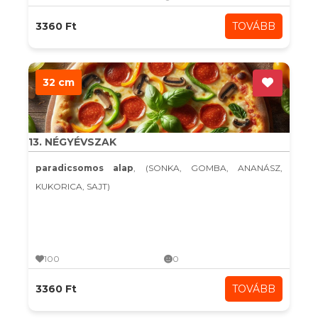
3360 Ft
TOVÁBB
32 cm
13. NÉGYÉVSZAK
paradicsomos alap
, (SONKA, GOMBA, ANANÁSZ,
KUKORICA, SAJT)
100
0
3360 Ft
TOVÁBB