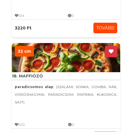
104
0
3220 Ft
TOVÁBB
32 cm
18. MAFFIÓZÓ
paradicsomos alap
, (SZALÁMI, SONKA, GOMBA, RÁK,
VÖRÖSHAGYMA, PARADICSOM, PAPRIKA, KUKORICA,
SAJT)
100
0