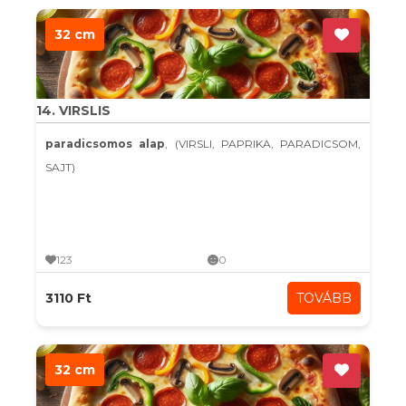
32 cm
14. VIRSLIS
paradicsomos alap
, (VIRSLI, PAPRIKA, PARADICSOM,
SAJT)
123
0
3110 Ft
TOVÁBB
32 cm