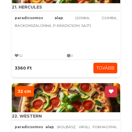
21. HERCULES
paradicsomos alap
, (SONKA, GOMBA,
BACKONSZALONNA, P ARADICSOM, SAJT)
112
0
3360 Ft
TOVÁBB
32 cm
22. WESTERN
paradicsomos alap
, (KOLBÁSZ, VIRSLI, FOKHAGYMA,