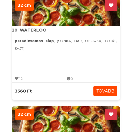
32 cm
20. WATERLOO
paradicsomos alap
, (SONKA, BAB, UBORKA, TOJÁS,
SAJT)
112
0
3360 Ft
TOVÁBB
32 cm