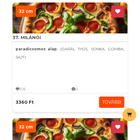
32 cm
37. MILÁNÓI
paradicsomos alap
, (DARÁL THÚS, SONKA, GOMBA,
SAJT)
105
0
3360 Ft
TOVÁBB
32 cm