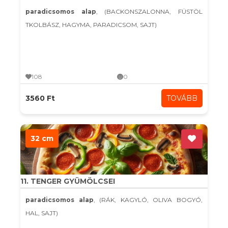
paradicsomos alap
, (BACKONSZALONNA, FÜSTÖL
TKOLBÁSZ, HAGYMA, PARADICSOM, SAJT)
108
0
3560 Ft
TOVÁBB
32 cm
11. TENGER GYÜMÖLCSEI
paradicsomos alap
, (RÁK, KAGYLÓ, OLIVA BOGYÓ,
HAL, SAJT)