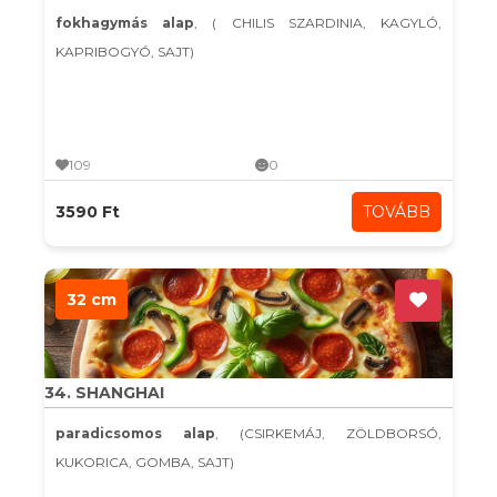
fokhagymás alap
, ( CHILIS SZARDINIA, KAGYLÓ,
KAPRIBOGYÓ, SAJT)
109
0
3590 Ft
TOVÁBB
32 cm
34. SHANGHAI
paradicsomos alap
, (CSIRKEMÁJ, ZÖLDBORSÓ,
KUKORICA, GOMBA, SAJT)