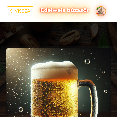
Edelweis búzasör
VISSZA