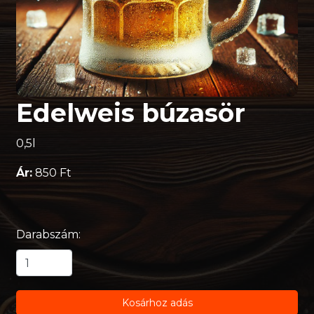
Edelweis búzasör
0,5l
Ár:
850 Ft
Darabszám:
Kosárhoz adás