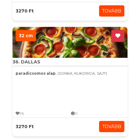
3270 Ft
TOVÁBB
32 cm
36. DALLAS
paradicsomos alap
, (SONKA, KUKORICA, SAJT)
96
0
3270 Ft
TOVÁBB