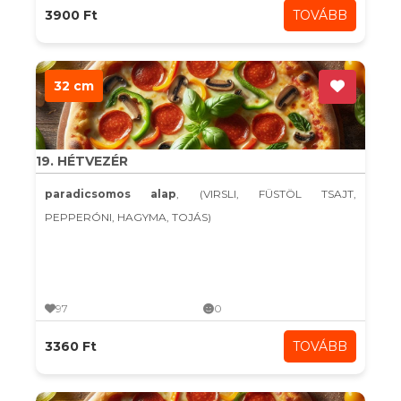
3900 Ft
TOVÁBB
32 cm
19. HÉTVEZÉR
paradicsomos alap
, (VIRSLI, FÜSTÖL TSAJT,
PEPPERÓNI, HAGYMA, TOJÁS)
97
0
3360 Ft
TOVÁBB