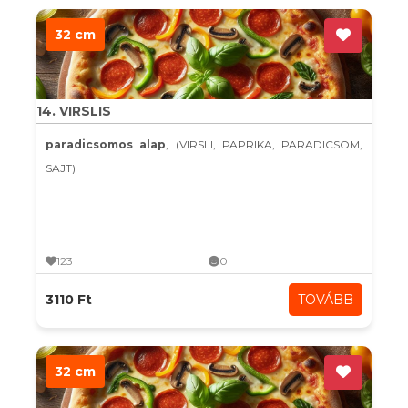
32 cm
14. VIRSLIS
paradicsomos alap
, (VIRSLI, PAPRIKA, PARADICSOM,
SAJT)
123
0
3110 Ft
TOVÁBB
32 cm