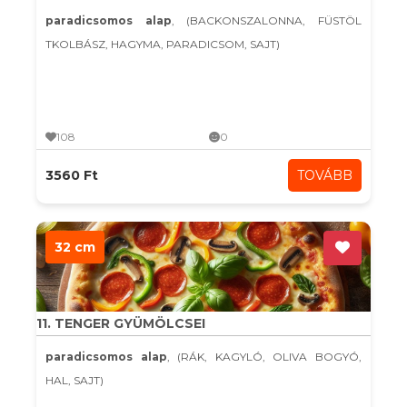
paradicsomos alap
, (BACKONSZALONNA, FÜSTÖL
TKOLBÁSZ, HAGYMA, PARADICSOM, SAJT)
108
0
3560 Ft
TOVÁBB
32 cm
11. TENGER GYÜMÖLCSEI
paradicsomos alap
, (RÁK, KAGYLÓ, OLIVA BOGYÓ,
HAL, SAJT)