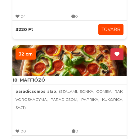
104
0
3220 Ft
TOVÁBB
32 cm
18. MAFFIÓZÓ
paradicsomos alap
, (SZALÁMI, SONKA, GOMBA, RÁK,
VÖRÖSHAGYMA, PARADICSOM, PAPRIKA, KUKORICA,
SAJT)
100
0