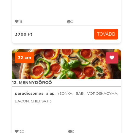
111
0
3700 Ft
TOVÁBB
32 cm
12. MENNYDÖRGŐ
paradicsomos alap
, (SONKA, BAB, VÖRÖSHAGYMA,
BACON, CHILI, SAJT)
120
0