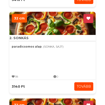
32 cm
2. SONKÁS
paradicsomos alap
, (SONKA, SAJT)
118
0
3140 Ft
TOVÁBB