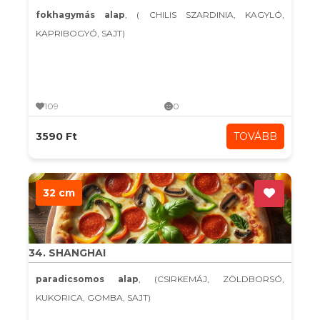
fokhagymás alap
, ( CHILIS SZARDINIA, KAGYLÓ,
KAPRIBOGYÓ, SAJT)
109
0
3590 Ft
TOVÁBB
32 cm
34. SHANGHAI
paradicsomos alap
, (CSIRKEMÁJ, ZÖLDBORSÓ,
KUKORICA, GOMBA, SAJT)