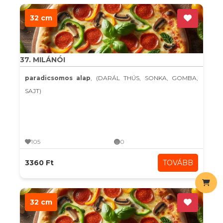
32 cm
37. MILÁNÓI
paradicsomos alap
, (DARÁL THÚS, SONKA, GOMBA,
SAJT)
105
0
3360 Ft
TOVÁBB
32 cm