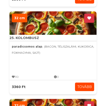
32 cm
25. KOLOMBUSZ
paradicsomos alap
, (BACON, TÉLISZALÁMI, KUKORICA,
FOKHAGYMA, SAJT)
110
0
3360 Ft
TOVÁBB
32 cm