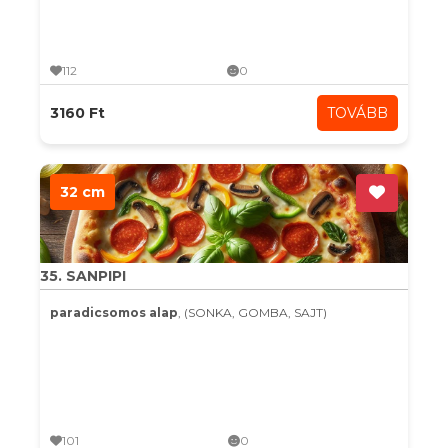
112
0
3160 Ft
TOVÁBB
32 cm
35. SANPIPI
paradicsomos alap
, (SONKA, GOMBA, SAJT)
101
0