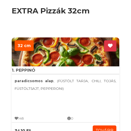
EXTRA Pizzák 32cm
32 cm
1. PEPPINÓ
paradicsomos alap
, (FÜSTÖLT TARJA, CHILI, TOJÁS,
FÜSTÖLTSAJT, PEPPERONI)
148
0
3410 Ft
TOVÁBB