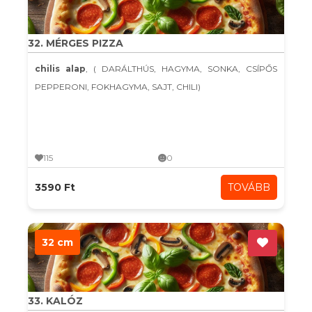
32. MÉRGES PIZZA
chilis alap
, ( DARÁLTHÚS, HAGYMA, SONKA, CSÍPŐS
PEPPERONI, FOKHAGYMA, SAJT, CHILI)
115
0
3590 Ft
TOVÁBB
32 cm
33. KALÓZ