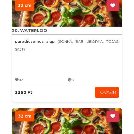
32 cm
20. WATERLOO
paradicsomos alap
, (SONKA, BAB, UBORKA, TOJÁS,
SAJT)
112
0
3360 Ft
TOVÁBB
32 cm