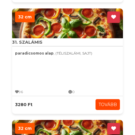
32 cm
31. SZALÁMIS
paradicsomos alap
, (TÉLISZALÁMI, SAJT)
96
0
3280 Ft
TOVÁBB
32 cm