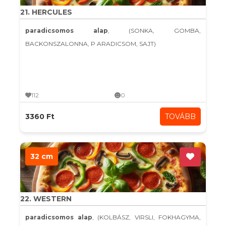
21. HERCULES
paradicsomos alap
, (SONKA, GOMBA,
BACKONSZALONNA, P ARADICSOM, SAJT)
112
0
3360 Ft
TOVÁBB
32 cm
22. WESTERN
paradicsomos alap
, (KOLBÁSZ, VIRSLI, FOKHAGYMA,