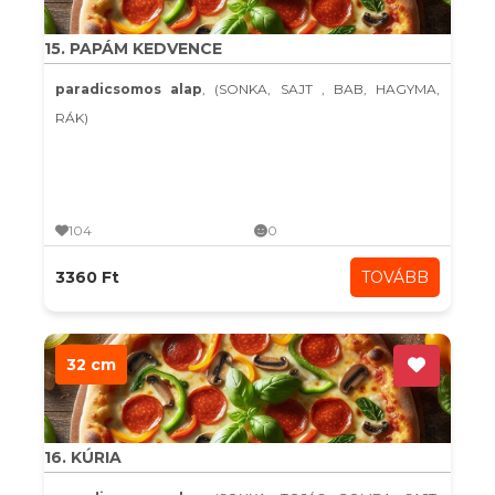
15. PAPÁM KEDVENCE
paradicsomos alap
, (SONKA, SAJT , BAB, HAGYMA,
RÁK)
104
0
3360 Ft
TOVÁBB
32 cm
16. KÚRIA