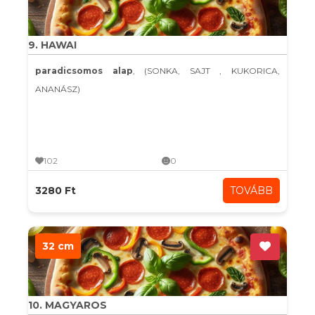
9. HAWAI
paradicsomos alap
, (SONKA, SAJT , KUKORICA,
ANANÁSZ)
102
0
3280 Ft
TOVÁBB
32 cm
10. MAGYAROS