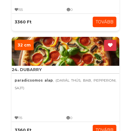
155
0
3360 Ft
TOVÁBB
32 cm
24. DUBARRY
paradicsomos alap
, (DARÁL THÚS, BAB, PEPPERONI,
SAJT)
115
0
3360 Ft
TOVÁBB