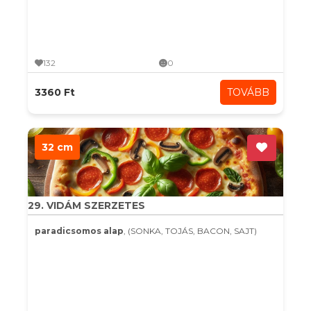
132
0
3360 Ft
TOVÁBB
32 cm
29. VIDÁM SZERZETES
paradicsomos alap
, (SONKA, TOJÁS, BACON, SAJT)