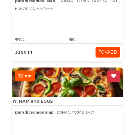
paradicsomos alap
, (SONKA, TOJÁS, GOMBA, SAJT,
KUKORICA, HAGYMA)
102
0
3360 Ft
TOVÁBB
32 cm
17. HAM and EGGS
paradicsomos alap
, (SONKA, TOJÁS, SAJT)