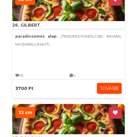
26. GILBERT
paradicsomos alap
, (TENGERGYÜMÖLCSEI, KAVIÁR,
MOZARELLASAJT)
98
0
3700 Ft
TOVÁBB
32 cm