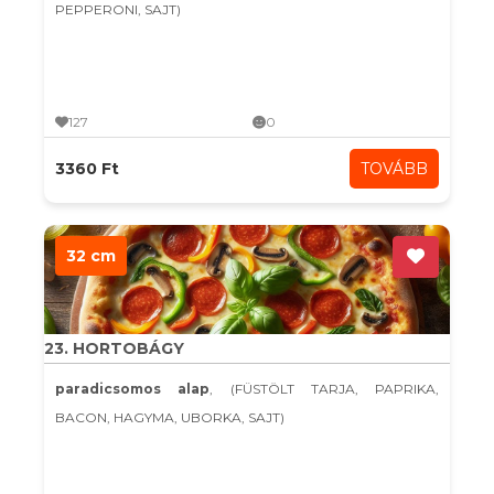
PEPPERONI, SAJT)
127
0
3360 Ft
TOVÁBB
32 cm
23. HORTOBÁGY
paradicsomos alap
, (FÜSTÖLT TARJA, PAPRIKA,
BACON, HAGYMA, UBORKA, SAJT)