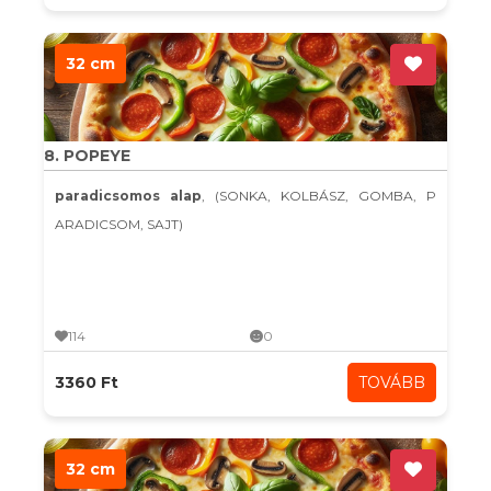
32 cm
8. POPEYE
paradicsomos alap
, (SONKA, KOLBÁSZ, GOMBA, P
ARADICSOM, SAJT)
114
0
3360 Ft
TOVÁBB
32 cm