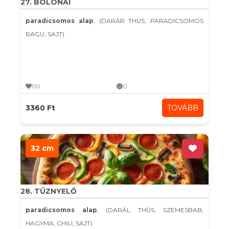
27. BOLONAI
paradicsomos alap
, (DARÁR THÚS, PARADICSOMOS
RAGU, SAJT)
110
0
3360 Ft
TOVÁBB
32 cm
28. TŰZNYELŐ
paradicsomos alap
, (DARÁL THÚS, SZEMESBAB,
HAGYMA, CHILI, SAJT)