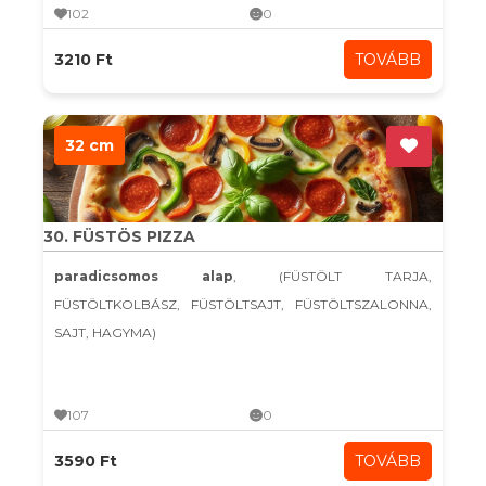
102
0
3210 Ft
TOVÁBB
32 cm
30. FÜSTÖS PIZZA
paradicsomos alap
, (FÜSTÖLT TARJA,
FÜSTÖLTKOLBÁSZ, FÜSTÖLTSAJT, FÜSTÖLTSZALONNA,
SAJT, HAGYMA)
107
0
3590 Ft
TOVÁBB