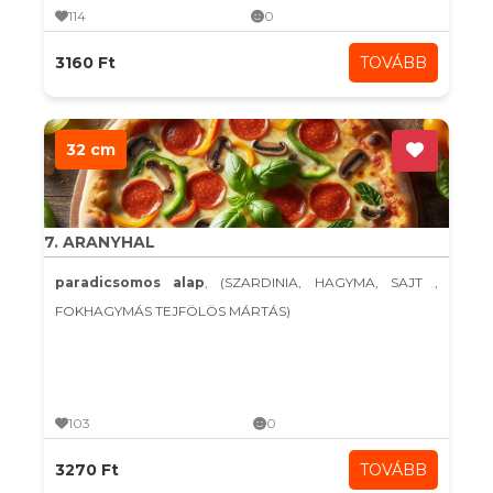
114
0
3160 Ft
TOVÁBB
32 cm
7. ARANYHAL
paradicsomos alap
, (SZARDINIA, HAGYMA, SAJT ,
FOKHAGYMÁS TEJFÖLÖS MÁRTÁS)
103
0
3270 Ft
TOVÁBB