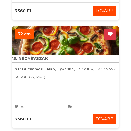
3360 Ft
TOVÁBB
32 cm
13. NÉGYÉVSZAK
paradicsomos alap
, (SONKA, GOMBA, ANANÁSZ,
KUKORICA, SAJT)
100
0
3360 Ft
TOVÁBB