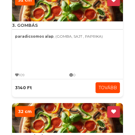
32 cm
3. GOMBÁS
paradicsomos alap
, (GOMBA, SAJT , PAPRIKA)
109
0
3140 Ft
TOVÁBB
32 cm