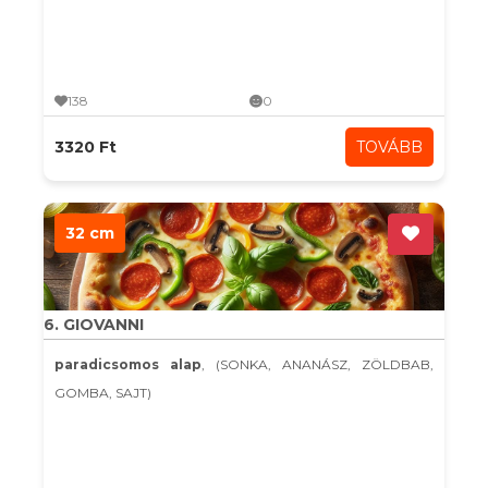
138
0
3320 Ft
TOVÁBB
32 cm
6. GIOVANNI
paradicsomos alap
, (SONKA, ANANÁSZ, ZÖLDBAB,
GOMBA, SAJT)