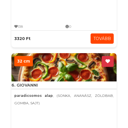
138
0
3320 Ft
TOVÁBB
32 cm
6. GIOVANNI
paradicsomos alap
, (SONKA, ANANÁSZ, ZÖLDBAB,
GOMBA, SAJT)