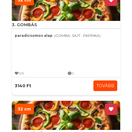
32 cm
3. GOMBÁS
paradicsomos alap
, (GOMBA, SAJT , PAPRIKA)
109
0
3140 Ft
TOVÁBB
32 cm