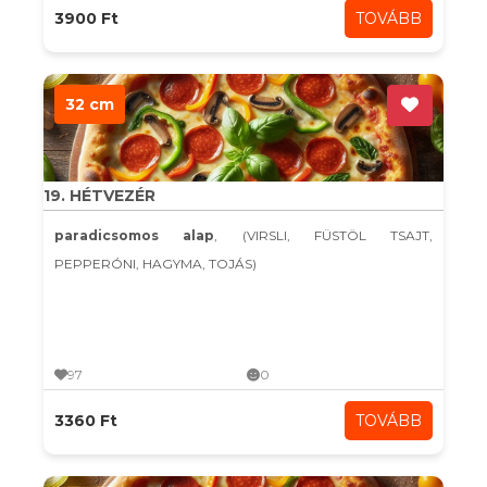
3900 Ft
TOVÁBB
32 cm
19. HÉTVEZÉR
paradicsomos alap
, (VIRSLI, FÜSTÖL TSAJT,
PEPPERÓNI, HAGYMA, TOJÁS)
97
0
3360 Ft
TOVÁBB