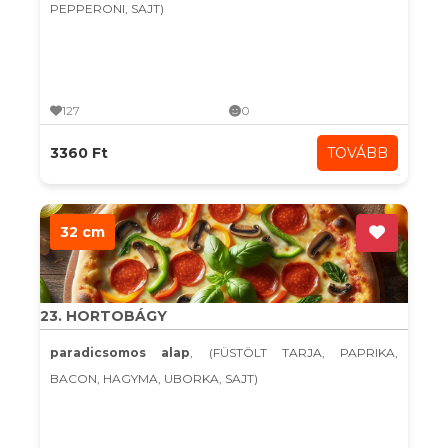
PEPPERONI, SAJT)
127
0
3360 Ft
TOVÁBB
32 cm
23. HORTOBÁGY
paradicsomos alap
, (FÜSTÖLT TARJA, PAPRIKA,
BACON, HAGYMA, UBORKA, SAJT)