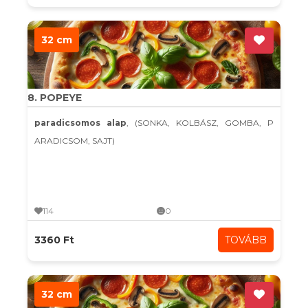
32 cm
8. POPEYE
paradicsomos alap
, (SONKA, KOLBÁSZ, GOMBA, P
ARADICSOM, SAJT)
114
0
3360 Ft
TOVÁBB
32 cm