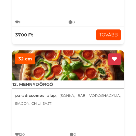
111
0
3700 Ft
TOVÁBB
32 cm
12. MENNYDÖRGŐ
paradicsomos alap
, (SONKA, BAB, VÖRÖSHAGYMA,
BACON, CHILI, SAJT)
120
0