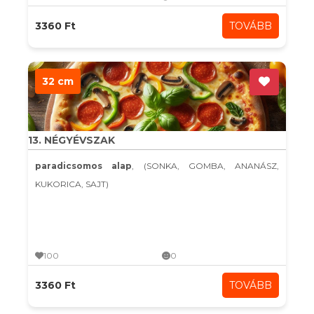
3360 Ft
TOVÁBB
32 cm
13. NÉGYÉVSZAK
paradicsomos alap
, (SONKA, GOMBA, ANANÁSZ,
KUKORICA, SAJT)
100
0
3360 Ft
TOVÁBB