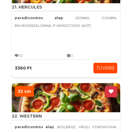
21. HERCULES
paradicsomos alap
, (SONKA, GOMBA,
BACKONSZALONNA, P ARADICSOM, SAJT)
112
0
3360 Ft
TOVÁBB
32 cm
22. WESTERN
paradicsomos alap
, (KOLBÁSZ, VIRSLI, FOKHAGYMA,