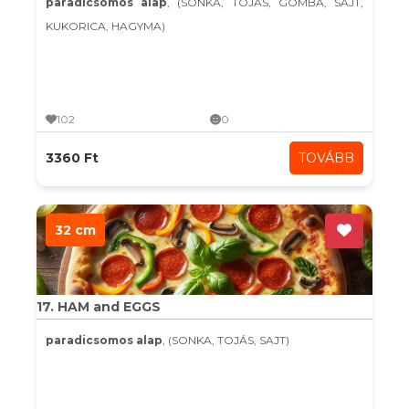
paradicsomos alap
, (SONKA, TOJÁS, GOMBA, SAJT,
KUKORICA, HAGYMA)
102
0
3360 Ft
TOVÁBB
32 cm
17. HAM and EGGS
paradicsomos alap
, (SONKA, TOJÁS, SAJT)