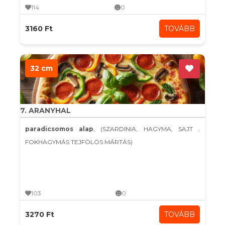
114
0
3160 Ft
TOVÁBB
32 cm
7. ARANYHAL
paradicsomos alap
, (SZARDINIA, HAGYMA, SAJT ,
FOKHAGYMÁS TEJFÖLÖS MÁRTÁS)
103
0
3270 Ft
TOVÁBB