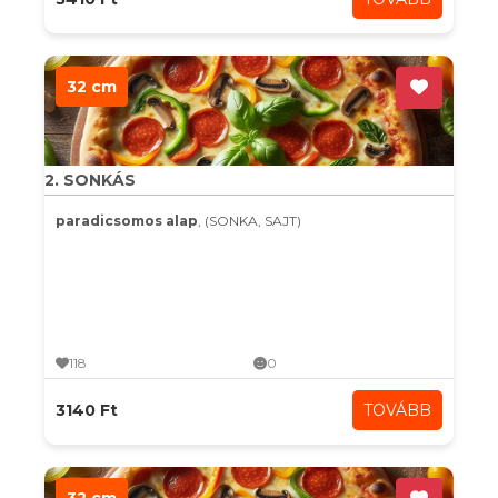
32 cm
2. SONKÁS
paradicsomos alap
, (SONKA, SAJT)
118
0
3140 Ft
TOVÁBB