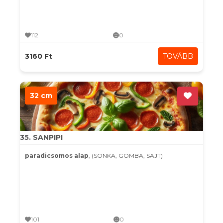
112
0
3160 Ft
TOVÁBB
32 cm
35. SANPIPI
paradicsomos alap
, (SONKA, GOMBA, SAJT)
101
0