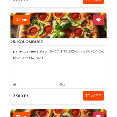
32 cm
25. KOLOMBUSZ
paradicsomos alap
, (BACON, TÉLISZALÁMI, KUKORICA,
FOKHAGYMA, SAJT)
110
0
3360 Ft
TOVÁBB
32 cm