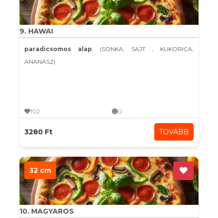
9. HAWAI
paradicsomos alap
, (SONKA, SAJT , KUKORICA,
ANANÁSZ)
102
0
3280 Ft
TOVÁBB
32 cm
10. MAGYAROS