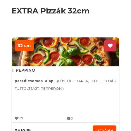
EXTRA Pizzák 32cm
32 cm
1. PEPPINÓ
paradicsomos alap
, (FÜSTÖLT TARJA, CHILI, TOJÁS,
FÜSTÖLTSAJT, PEPPERONI)
147
0
3410 Ft
TOVÁBB