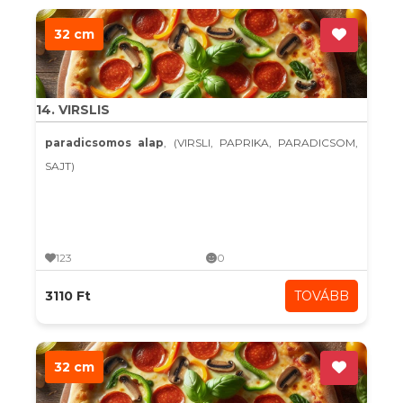
32 cm
14. VIRSLIS
paradicsomos alap
, (VIRSLI, PAPRIKA, PARADICSOM,
SAJT)
123
0
3110 Ft
TOVÁBB
32 cm