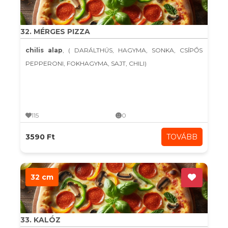
32. MÉRGES PIZZA
chilis alap
, ( DARÁLTHÚS, HAGYMA, SONKA, CSÍPŐS
PEPPERONI, FOKHAGYMA, SAJT, CHILI)
115
0
3590 Ft
TOVÁBB
32 cm
33. KALÓZ