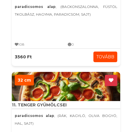
paradicsomos alap
, (BACKONSZALONNA, FÜSTÖL
TKOLBÁSZ, HAGYMA, PARADICSOM, SAJT)
108
0
3560 Ft
TOVÁBB
32 cm
11. TENGER GYÜMÖLCSEI
paradicsomos alap
, (RÁK, KAGYLÓ, OLIVA BOGYÓ,
HAL, SAJT)