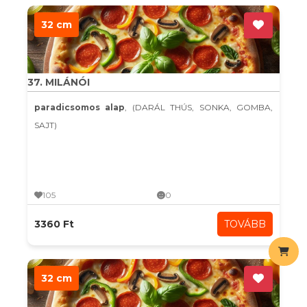
32 cm
37. MILÁNÓI
paradicsomos alap
, (DARÁL THÚS, SONKA, GOMBA,
SAJT)
105
0
3360 Ft
TOVÁBB
32 cm