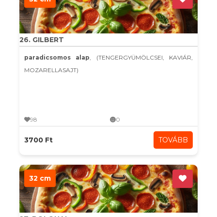
26. GILBERT
paradicsomos alap
, (TENGERGYÜMÖLCSEI, KAVIÁR,
MOZARELLASAJT)
98
0
3700 Ft
TOVÁBB
32 cm