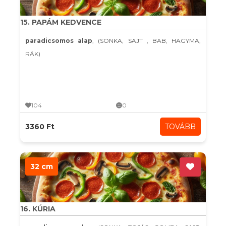
15. PAPÁM KEDVENCE
paradicsomos alap
, (SONKA, SAJT , BAB, HAGYMA,
RÁK)
104
0
3360 Ft
TOVÁBB
32 cm
16. KÚRIA