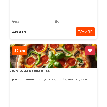
132
0
3360 Ft
TOVÁBB
32 cm
29. VIDÁM SZERZETES
paradicsomos alap
, (SONKA, TOJÁS, BACON, SAJT)