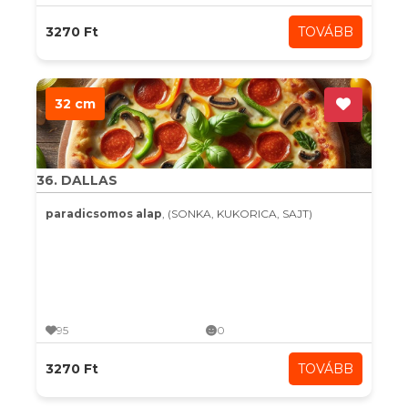
3270 Ft
TOVÁBB
32 cm
36. DALLAS
paradicsomos alap
, (SONKA, KUKORICA, SAJT)
95
0
3270 Ft
TOVÁBB