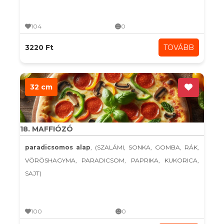
104
0
3220 Ft
TOVÁBB
32 cm
18. MAFFIÓZÓ
paradicsomos alap
, (SZALÁMI, SONKA, GOMBA, RÁK,
VÖRÖSHAGYMA, PARADICSOM, PAPRIKA, KUKORICA,
SAJT)
100
0