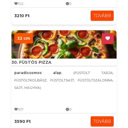
102
0
3210 Ft
TOVÁBB
32 cm
30. FÜSTÖS PIZZA
paradicsomos alap
, (FÜSTÖLT TARJA,
FÜSTÖLTKOLBÁSZ, FÜSTÖLTSAJT, FÜSTÖLTSZALONNA,
SAJT, HAGYMA)
107
0
3590 Ft
TOVÁBB