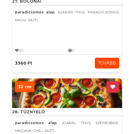
27. BOLONAI
paradicsomos alap
, (DARÁR THÚS, PARADICSOMOS
RAGU, SAJT)
110
0
3360 Ft
TOVÁBB
32 cm
28. TŰZNYELŐ
paradicsomos alap
, (DARÁL THÚS, SZEMESBAB,
HAGYMA, CHILI, SAJT)