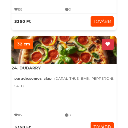
155
0
3360 Ft
TOVÁBB
32 cm
24. DUBARRY
paradicsomos alap
, (DARÁL THÚS, BAB, PEPPERONI,
SAJT)
115
0
3360 Ft
TOVÁBB