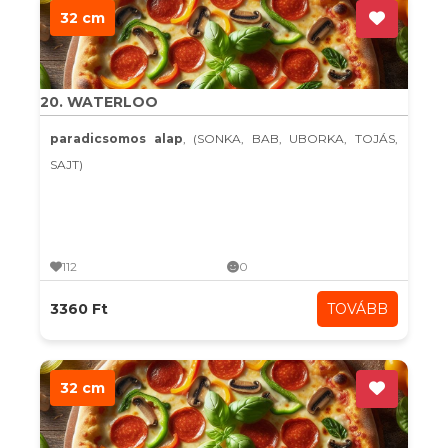
32 cm
20. WATERLOO
paradicsomos alap
, (SONKA, BAB, UBORKA, TOJÁS,
SAJT)
112
0
3360 Ft
TOVÁBB
32 cm