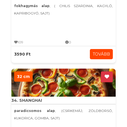
fokhagymás alap
, ( CHILIS SZARDINIA, KAGYLÓ,
KAPRIBOGYÓ, SAJT)
109
0
3590 Ft
TOVÁBB
32 cm
34. SHANGHAI
paradicsomos alap
, (CSIRKEMÁJ, ZÖLDBORSÓ,
KUKORICA, GOMBA, SAJT)