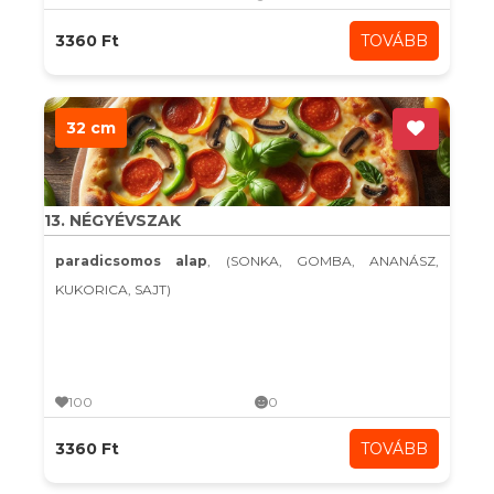
3360 Ft
TOVÁBB
32 cm
13. NÉGYÉVSZAK
paradicsomos alap
, (SONKA, GOMBA, ANANÁSZ,
KUKORICA, SAJT)
100
0
3360 Ft
TOVÁBB