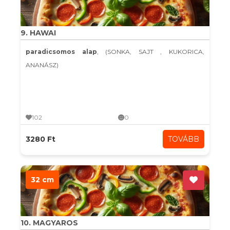
9. HAWAI
paradicsomos alap
, (SONKA, SAJT , KUKORICA,
ANANÁSZ)
102
0
3280 Ft
TOVÁBB
32 cm
10. MAGYAROS