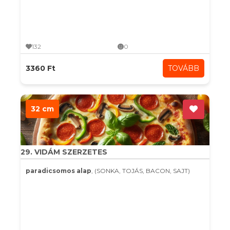
132
0
3360 Ft
TOVÁBB
32 cm
29. VIDÁM SZERZETES
paradicsomos alap
, (SONKA, TOJÁS, BACON, SAJT)