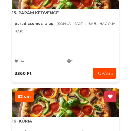
15. PAPÁM KEDVENCE
paradicsomos alap
, (SONKA, SAJT , BAB, HAGYMA,
RÁK)
104
0
3360 Ft
TOVÁBB
32 cm
16. KÚRIA