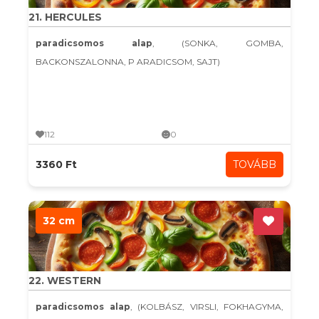
21. HERCULES
paradicsomos alap
, (SONKA, GOMBA,
BACKONSZALONNA, P ARADICSOM, SAJT)
112
0
3360 Ft
TOVÁBB
32 cm
22. WESTERN
paradicsomos alap
, (KOLBÁSZ, VIRSLI, FOKHAGYMA,