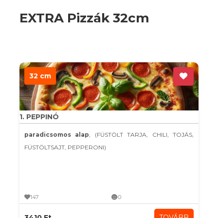
EXTRA Pizzák 32cm
32 cm
1. PEPPINÓ
paradicsomos alap
, (FÜSTÖLT TARJA, CHILI, TOJÁS,
FÜSTÖLTSAJT, PEPPERONI)
147
0
3410 Ft
TOVÁBB