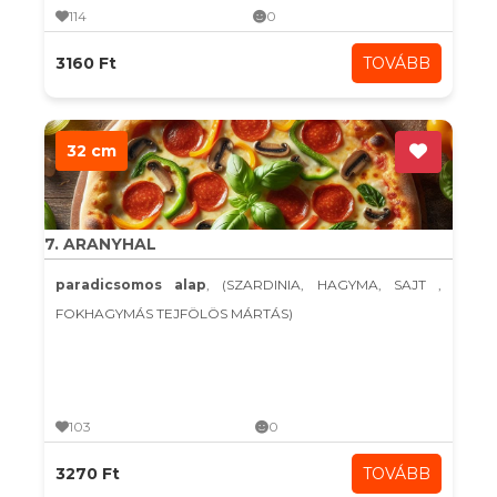
114
0
3160 Ft
TOVÁBB
32 cm
7. ARANYHAL
paradicsomos alap
, (SZARDINIA, HAGYMA, SAJT ,
FOKHAGYMÁS TEJFÖLÖS MÁRTÁS)
103
0
3270 Ft
TOVÁBB