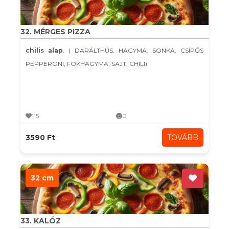
32. MÉRGES PIZZA
chilis alap
, ( DARÁLTHÚS, HAGYMA, SONKA, CSÍPŐS
PEPPERONI, FOKHAGYMA, SAJT, CHILI)
115
0
3590 Ft
TOVÁBB
32 cm
33. KALÓZ