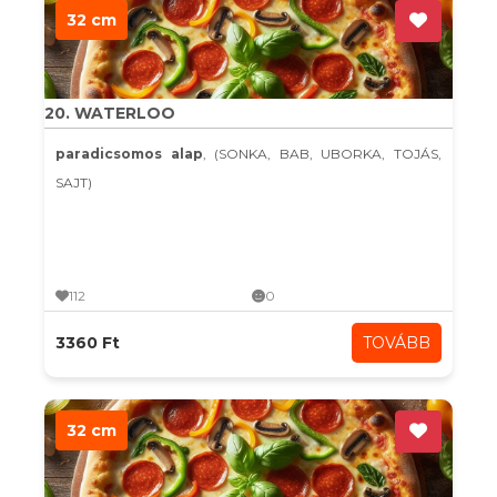
32 cm
20. WATERLOO
paradicsomos alap
, (SONKA, BAB, UBORKA, TOJÁS,
SAJT)
112
0
3360 Ft
TOVÁBB
32 cm