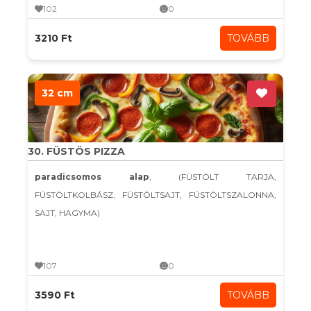
102
0
3210 Ft
TOVÁBB
32 cm
30. FÜSTÖS PIZZA
paradicsomos alap
, (FÜSTÖLT TARJA,
FÜSTÖLTKOLBÁSZ, FÜSTÖLTSAJT, FÜSTÖLTSZALONNA,
SAJT, HAGYMA)
107
0
3590 Ft
TOVÁBB