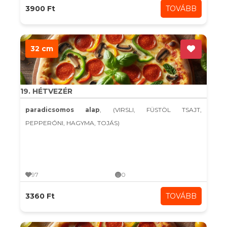
3900 Ft
TOVÁBB
32 cm
19. HÉTVEZÉR
paradicsomos alap
, (VIRSLI, FÜSTÖL TSAJT,
PEPPERÓNI, HAGYMA, TOJÁS)
97
0
3360 Ft
TOVÁBB