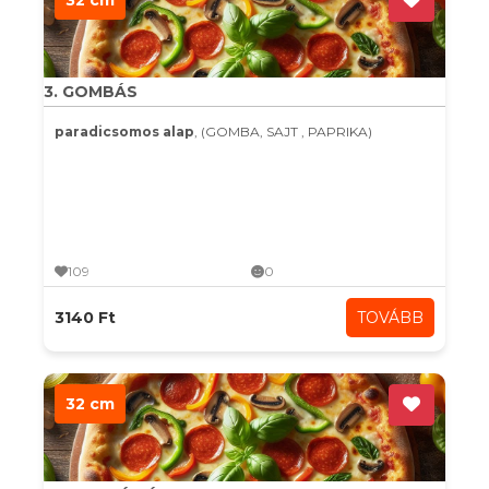
32 cm
3. GOMBÁS
paradicsomos alap
, (GOMBA, SAJT , PAPRIKA)
109
0
3140 Ft
TOVÁBB
32 cm