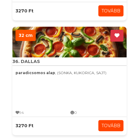
3270 Ft
TOVÁBB
32 cm
36. DALLAS
paradicsomos alap
, (SONKA, KUKORICA, SAJT)
94
0
3270 Ft
TOVÁBB