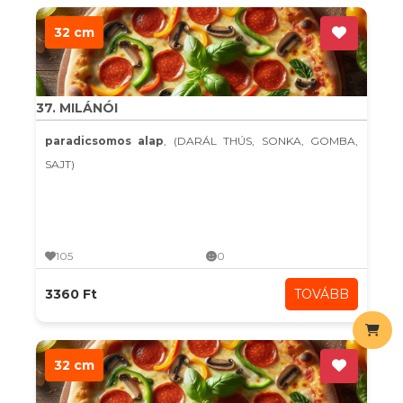
32 cm
37. MILÁNÓI
paradicsomos alap
, (DARÁL THÚS, SONKA, GOMBA,
SAJT)
105
0
3360 Ft
TOVÁBB
32 cm