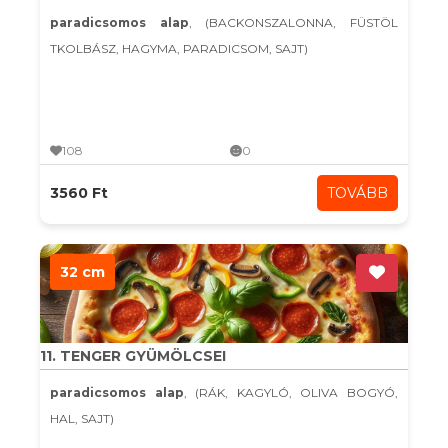
paradicsomos alap
, (BACKONSZALONNA, FÜSTÖL
TKOLBÁSZ, HAGYMA, PARADICSOM, SAJT)
108
0
3560 Ft
TOVÁBB
32 cm
11. TENGER GYÜMÖLCSEI
paradicsomos alap
, (RÁK, KAGYLÓ, OLIVA BOGYÓ,
HAL, SAJT)