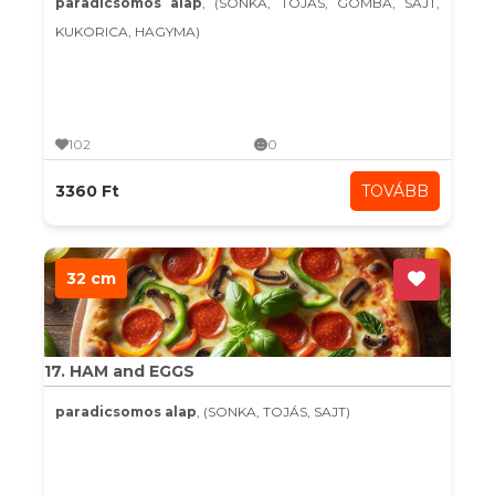
paradicsomos alap
, (SONKA, TOJÁS, GOMBA, SAJT,
KUKORICA, HAGYMA)
102
0
3360 Ft
TOVÁBB
32 cm
17. HAM and EGGS
paradicsomos alap
, (SONKA, TOJÁS, SAJT)