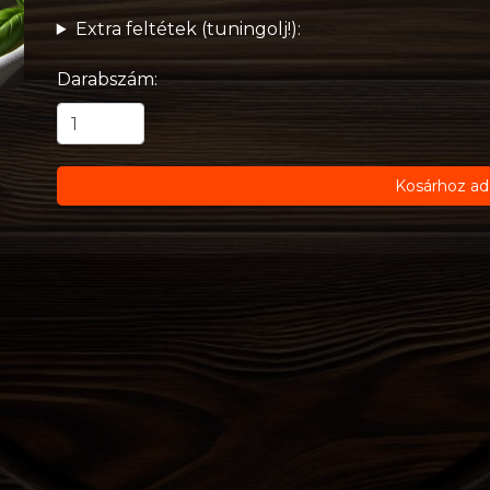
Extra feltétek (tuningolj!):
Darabszám:
Kosárhoz ad