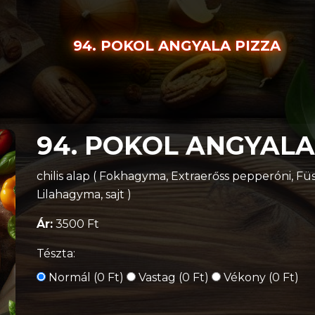
94. POKOL ANGYALA PIZZA
94. POKOL ANGYALA 
chilis alap ( Fokhagyma, Extraerőss pepperóni, Füstö
Lilahagyma, sajt )
Ár:
3500 Ft
Tészta:
Normál (0 Ft)
Vastag (0 Ft)
Vékony (0 Ft)