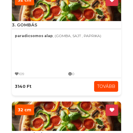
32 cm
3. GOMBÁS
paradicsomos alap
, (GOMBA, SAJT , PAPRIKA)
109
0
3140 Ft
TOVÁBB
32 cm