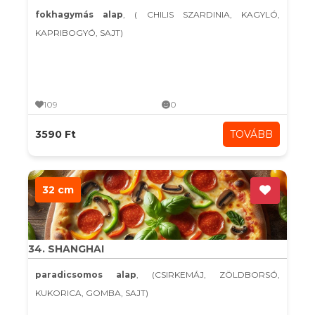
fokhagymás alap
, ( CHILIS SZARDINIA, KAGYLÓ,
KAPRIBOGYÓ, SAJT)
109
0
3590 Ft
TOVÁBB
32 cm
34. SHANGHAI
paradicsomos alap
, (CSIRKEMÁJ, ZÖLDBORSÓ,
KUKORICA, GOMBA, SAJT)