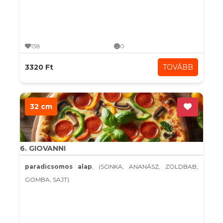
138
0
3320 Ft
TOVÁBB
32 cm
6. GIOVANNI
paradicsomos alap
, (SONKA, ANANÁSZ, ZÖLDBAB,
GOMBA, SAJT)