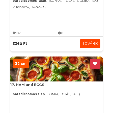
paradicsomos alap
, (SONKA, TOJÁS, GOMBA, SAJT,
KUKORICA, HAGYMA)
102
0
3360 Ft
TOVÁBB
32 cm
17. HAM and EGGS
paradicsomos alap
, (SONKA, TOJÁS, SAJT)