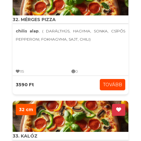
32. MÉRGES PIZZA
chilis alap
, ( DARÁLTHÚS, HAGYMA, SONKA, CSÍPŐS
PEPPERONI, FOKHAGYMA, SAJT, CHILI)
115
0
3590 Ft
TOVÁBB
32 cm
33. KALÓZ