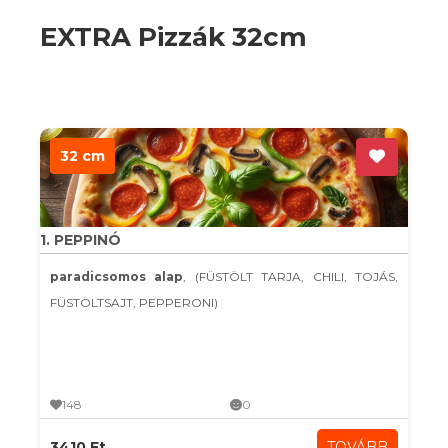
EXTRA Pizzák 32cm
32 cm
1. PEPPINÓ
paradicsomos alap
, (FÜSTÖLT TARJA, CHILI, TOJÁS,
FÜSTÖLTSAJT, PEPPERONI)
148
0
3410 Ft
TOVÁBB