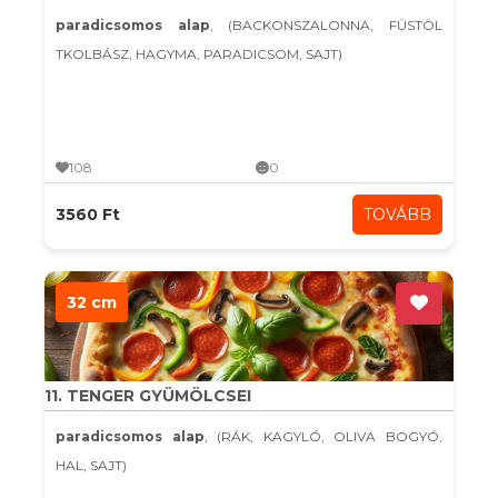
paradicsomos alap
, (BACKONSZALONNA, FÜSTÖL
TKOLBÁSZ, HAGYMA, PARADICSOM, SAJT)
108
0
3560 Ft
TOVÁBB
32 cm
11. TENGER GYÜMÖLCSEI
paradicsomos alap
, (RÁK, KAGYLÓ, OLIVA BOGYÓ,
HAL, SAJT)