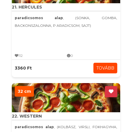
21. HERCULES
paradicsomos alap
, (SONKA, GOMBA,
BACKONSZALONNA, P ARADICSOM, SAJT)
112
0
3360 Ft
TOVÁBB
32 cm
22. WESTERN
paradicsomos alap
, (KOLBÁSZ, VIRSLI, FOKHAGYMA,