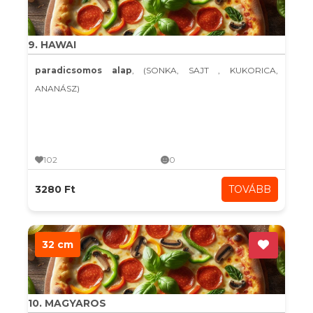
9. HAWAI
paradicsomos alap
, (SONKA, SAJT , KUKORICA,
ANANÁSZ)
102
0
3280 Ft
TOVÁBB
32 cm
10. MAGYAROS