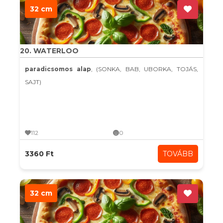
32 cm
20. WATERLOO
paradicsomos alap
, (SONKA, BAB, UBORKA, TOJÁS,
SAJT)
112
0
3360 Ft
TOVÁBB
32 cm