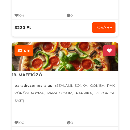
104
0
3220 Ft
TOVÁBB
32 cm
18. MAFFIÓZÓ
paradicsomos alap
, (SZALÁMI, SONKA, GOMBA, RÁK,
VÖRÖSHAGYMA, PARADICSOM, PAPRIKA, KUKORICA,
SAJT)
100
0