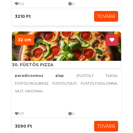
102
0
3210 Ft
TOVÁBB
32 cm
30. FÜSTÖS PIZZA
paradicsomos alap
, (FÜSTÖLT TARJA,
FÜSTÖLTKOLBÁSZ, FÜSTÖLTSAJT, FÜSTÖLTSZALONNA,
SAJT, HAGYMA)
107
0
3590 Ft
TOVÁBB