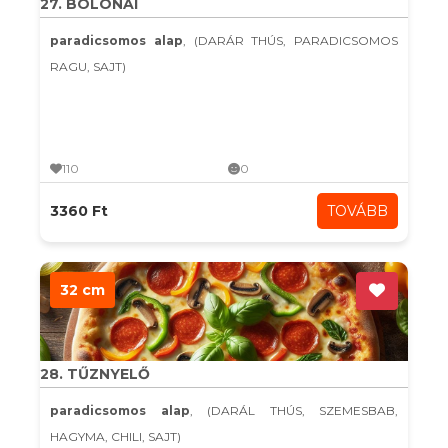
27. BOLONAI
paradicsomos alap
, (DARÁR THÚS, PARADICSOMOS
RAGU, SAJT)
110
0
3360 Ft
TOVÁBB
32 cm
28. TŰZNYELŐ
paradicsomos alap
, (DARÁL THÚS, SZEMESBAB,
HAGYMA, CHILI, SAJT)