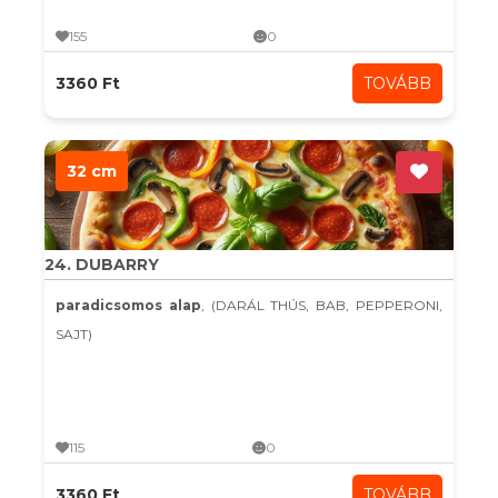
155
0
3360 Ft
TOVÁBB
32 cm
24. DUBARRY
paradicsomos alap
, (DARÁL THÚS, BAB, PEPPERONI,
SAJT)
115
0
3360 Ft
TOVÁBB