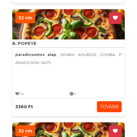
32 cm
8. POPEYE
paradicsomos alap
, (SONKA, KOLBÁSZ, GOMBA, P
ARADICSOM, SAJT)
114
0
3360 Ft
TOVÁBB
32 cm