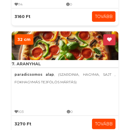
114
0
3160 Ft
TOVÁBB
32 cm
7. ARANYHAL
paradicsomos alap
, (SZARDINIA, HAGYMA, SAJT ,
FOKHAGYMÁS TEJFÖLÖS MÁRTÁS)
103
0
3270 Ft
TOVÁBB