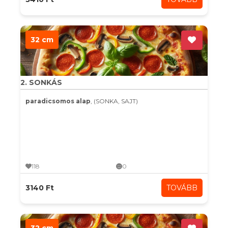
32 cm
2. SONKÁS
paradicsomos alap
, (SONKA, SAJT)
118
0
3140 Ft
TOVÁBB