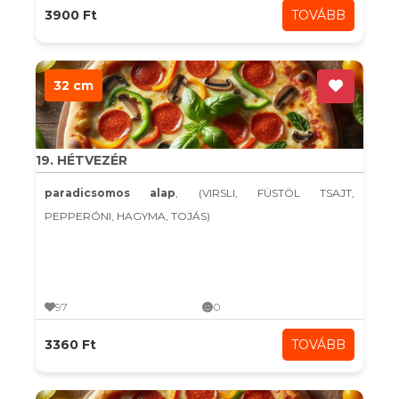
3900 Ft
TOVÁBB
32 cm
19. HÉTVEZÉR
paradicsomos alap
, (VIRSLI, FÜSTÖL TSAJT,
PEPPERÓNI, HAGYMA, TOJÁS)
97
0
3360 Ft
TOVÁBB