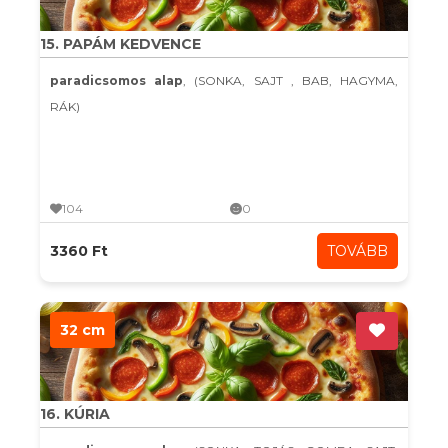
15. PAPÁM KEDVENCE
paradicsomos alap
, (SONKA, SAJT , BAB, HAGYMA,
RÁK)
104
0
3360 Ft
TOVÁBB
32 cm
16. KÚRIA