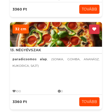
3360 Ft
TOVÁBB
32 cm
13. NÉGYÉVSZAK
paradicsomos alap
, (SONKA, GOMBA, ANANÁSZ,
KUKORICA, SAJT)
100
0
3360 Ft
TOVÁBB