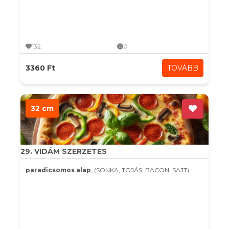
132
0
3360 Ft
TOVÁBB
32 cm
29. VIDÁM SZERZETES
paradicsomos alap
, (SONKA, TOJÁS, BACON, SAJT)