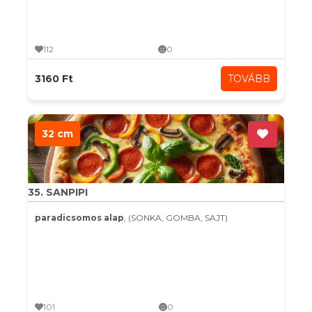
112
0
3160 Ft
TOVÁBB
32 cm
35. SANPIPI
paradicsomos alap
, (SONKA, GOMBA, SAJT)
101
0