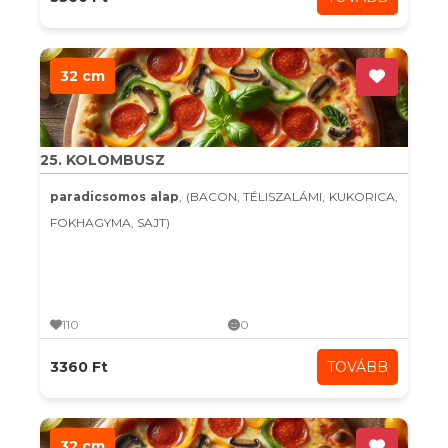
32 cm
25. KOLOMBUSZ
paradicsomos alap
, (BACON, TÉLISZALÁMI, KUKORICA,
FOKHAGYMA, SAJT)
110
0
3360 Ft
TOVÁBB
32 cm