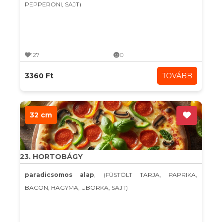
PEPPERONI, SAJT)
127
0
3360 Ft
TOVÁBB
32 cm
23. HORTOBÁGY
paradicsomos alap
, (FÜSTÖLT TARJA, PAPRIKA,
BACON, HAGYMA, UBORKA, SAJT)