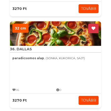
3270 Ft
TOVÁBB
32 cm
36. DALLAS
paradicsomos alap
, (SONKA, KUKORICA, SAJT)
96
0
3270 Ft
TOVÁBB