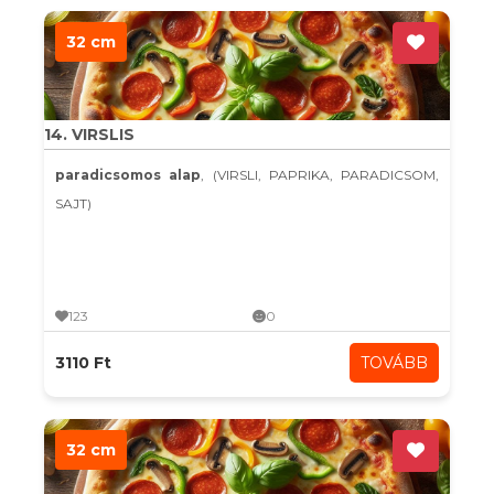
32 cm
14. VIRSLIS
paradicsomos alap
, (VIRSLI, PAPRIKA, PARADICSOM,
SAJT)
123
0
3110 Ft
TOVÁBB
32 cm