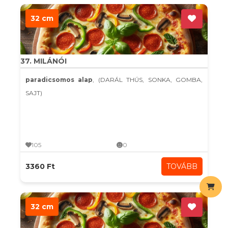
32 cm
37. MILÁNÓI
paradicsomos alap
, (DARÁL THÚS, SONKA, GOMBA,
SAJT)
105
0
3360 Ft
TOVÁBB
32 cm