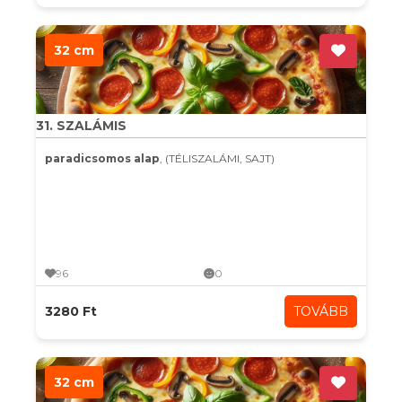
32 cm
31. SZALÁMIS
paradicsomos alap
, (TÉLISZALÁMI, SAJT)
96
0
3280 Ft
TOVÁBB
32 cm