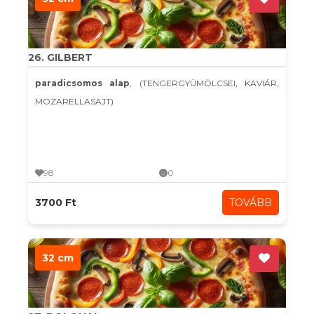
26. GILBERT
paradicsomos alap
, (TENGERGYÜMÖLCSEI, KAVIÁR,
MOZARELLASAJT)
98
0
3700 Ft
TOVÁBB
32 cm