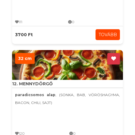
111
0
3700 Ft
TOVÁBB
32 cm
12. MENNYDÖRGŐ
paradicsomos alap
, (SONKA, BAB, VÖRÖSHAGYMA,
BACON, CHILI, SAJT)
120
0