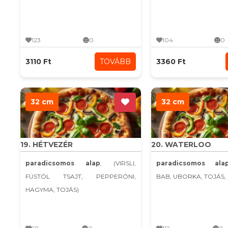
123
0
104
0
3110 Ft
TOVÁBB
3360 Ft
32 cm
32 cm
19. HÉTVEZÉR
20. WATERLOO
paradicsomos alap
, (VIRSLI,
paradicsomos ala
FÜSTÖL TSAJT, PEPPERÓNI,
BAB, UBORKA, TOJÁS, 
HAGYMA, TOJÁS)