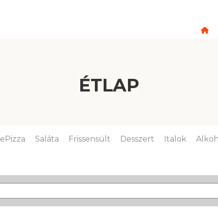
ÉTLAP
lePizza
Saláta
Frissensült
Desszert
Italok
Alkoh