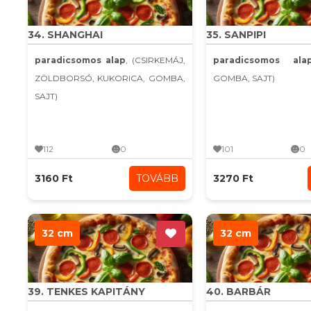
34. SHANGHAI
35. SANPIPI
paradicsomos alap
, (CSIRKEMÁJ,
paradicsomos ala
ZÖLDBORSÓ, KUKORICA, GOMBA,
GOMBA, SAJT)
SAJT)
112
0
101
0
3160 Ft
TOVÁBB
3270 Ft
32 cm
32 cm
39. TENKES KAPITÁNY
40. BARBÁR