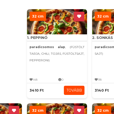
32 cm
32 cm
1. PEPPINÓ
2. SONKÁS
paradicsomos alap
, (FÜSTÖLT
paradics
TARJA, CHILI, TOJÁS, FÜSTÖLTSAJT,
SAJT)
PEPPERONI)
148
0
118
3410 Ft
TOVÁBB
3140 Ft
32 cm
32 cm