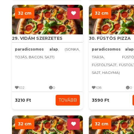
32 cm
32 cm
29. VIDÁM SZERZETES
30. FÜSTÖS PIZZA
paradicsomos alap
, (SONKA,
paradicsomos alap
TOJÁS, BACON, SAJT)
TARJA, FÜSTÖLT
FÜSTÖLTSAJT, FÜSTÖ
SAJT, HAGYMA)
102
0
108
0
3210 Ft
TOVÁBB
3590 Ft
32 cm
32 cm