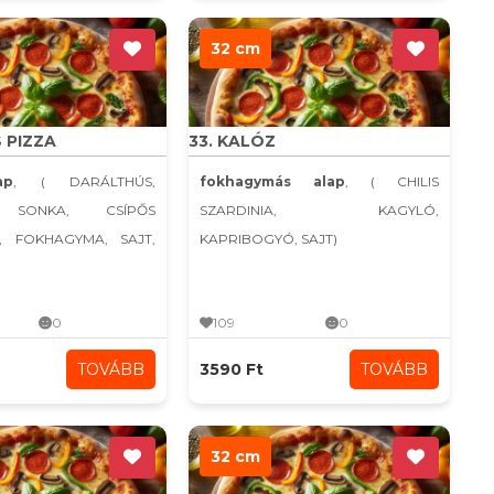
32 cm
S PIZZA
33. KALÓZ
ap
, ( DARÁLTHÚS,
fokhagymás alap
, ( CHILIS
 SONKA, CSÍPŐS
SZARDINIA, KAGYLÓ,
, FOKHAGYMA, SAJT,
KAPRIBOGYÓ, SAJT)
0
109
0
TOVÁBB
3590 Ft
TOVÁBB
32 cm