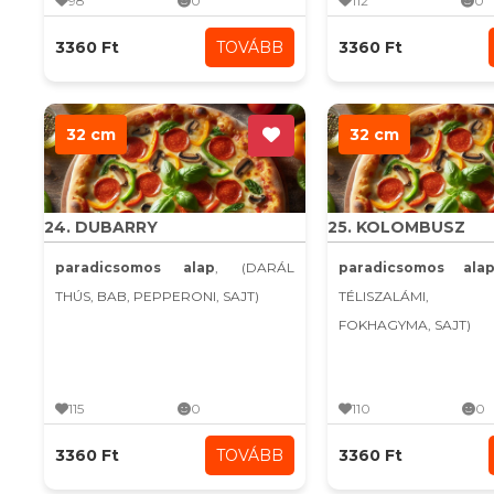
98
0
112
0
3360 Ft
TOVÁBB
3360 Ft
32 cm
32 cm
24. DUBARRY
25. KOLOMBUSZ
paradicsomos alap
, (DARÁL
paradicsomos ala
THÚS, BAB, PEPPERONI, SAJT)
TÉLISZALÁMI, K
FOKHAGYMA, SAJT)
115
0
110
0
3360 Ft
TOVÁBB
3360 Ft