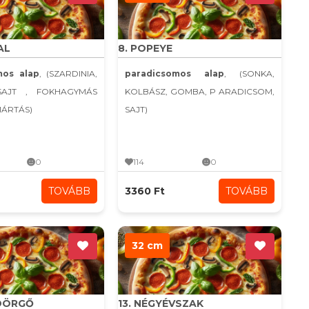
AL
8. POPEYE
mos alap
, (SZARDINIA,
paradicsomos alap
, (SONKA,
SAJT , FOKHAGYMÁS
KOLBÁSZ, GOMBA, P ARADICSOM,
MÁRTÁS)
SAJT)
0
114
0
TOVÁBB
3360 Ft
TOVÁBB
32 cm
YDÖRGŐ
13. NÉGYÉVSZAK