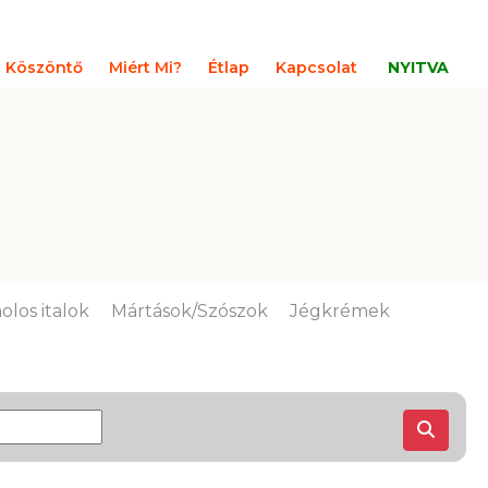
Köszöntő
Miért Mi?
Étlap
Kapcsolat
NYITVA
olos italok
Mártások/Szószok
Jégkrémek