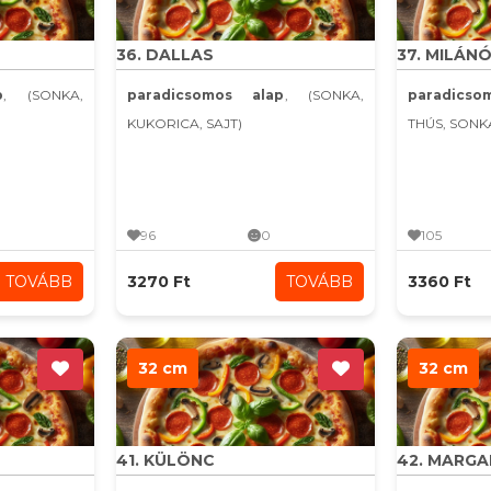
36. DALLAS
37. MILÁNÓ
p
, (SONKA,
paradicsomos alap
, (SONKA,
paradics
KUKORICA, SAJT)
THÚS, SONK
96
0
105
TOVÁBB
3270 Ft
TOVÁBB
3360 Ft
32 cm
32 cm
41. KÜLÖNC
42. MARG