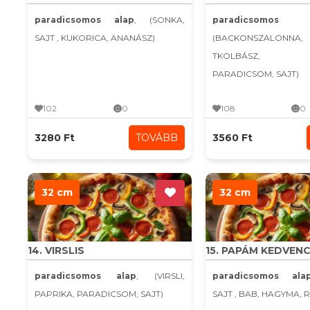
paradicsomos alap
, (SONKA,
paradicsomo
SAJT , KUKORICA, ANANÁSZ)
(BACKONSZALONN
TKOLBÁSZ, H
PARADICSOM, SAJT)
102
0
108
0
3280 Ft
TOVÁBB
3560 Ft
32 cm
32 cm
14. VIRSLIS
15. PAPÁM KEDVEN
paradicsomos alap
, (VIRSLI,
paradicsomos ala
PAPRIKA, PARADICSOM, SAJT)
SAJT , BAB, HAGYMA, 