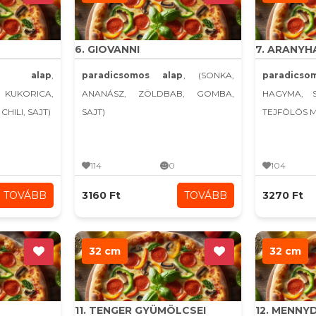
6. GIOVANNI
7. ARANYH
s alap
,
paradicsomos alap
, (SONKA,
paradicso
 KUKORICA,
ANANÁSZ, ZÖLDBAB, GOMBA,
HAGYMA, 
HILI, SAJT)
SAJT)
TEJFÖLÖS 
114
0
104
TOVÁBB
3160 Ft
TOVÁBB
3270 Ft
32 cm
32 cm
11. TENGER GYÜMÖLCSEI
12. MENN