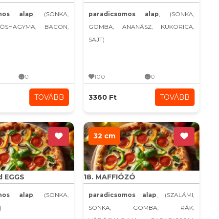
omos alap
, (SONKA,
paradicsomos alap
, (SONKA,
ÖSHAGYMA, BACON,
GOMBA, ANANÁSZ, KUKORICA,
SAJT)
0
100
0
TOVÁBB
3360 Ft
TOVÁBB
32 cm
d EGGS
18. MAFFIÓZÓ
omos alap
, (SONKA,
paradicsomos alap
, (SZALÁMI,
)
SONKA, GOMBA, RÁK,