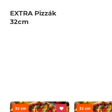
EXTRA Pizzák
32cm
32 cm
32 cm