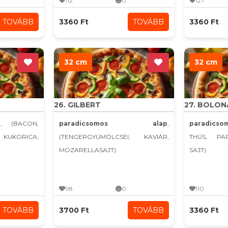
112
0
127
TOVÁBB
3360 Ft
TOVÁBB
3360 Ft
32 cm
32 cm
26. GILBERT
27. BOLON
p
, (BACON,
paradicsomos alap
,
paradics
UKORICA,
(TENGERGYÜMÖLCSEI, KAVIÁR,
THÚS, PA
MOZARELLASAJT)
SAJT)
98
0
110
TOVÁBB
3700 Ft
TOVÁBB
3360 Ft