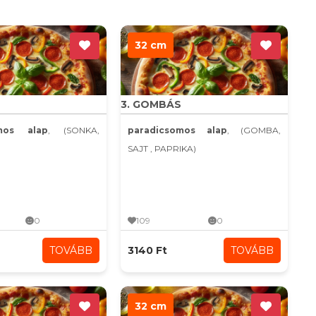
32 cm
3. GOMBÁS
omos alap
, (SONKA,
paradicsomos alap
, (GOMBA,
SAJT , PAPRIKA)
0
109
0
TOVÁBB
3140 Ft
TOVÁBB
32 cm