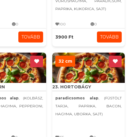
VÖRÖSHAGYMA, PARADICSOM,
PAPRIKA, KUKORICA, SAJT)
0
100
0
TOVÁBB
3900 Ft
TOVÁBB
32 cm
RN
23. HORTOBÁGY
mos alap
, (KOLBÁSZ,
paradicsomos alap
, (FÜSTÖLT
KHAGYMA, PEPPERONI,
TARJA, PAPRIKA, BACON,
HAGYMA, UBORKA, SAJT)