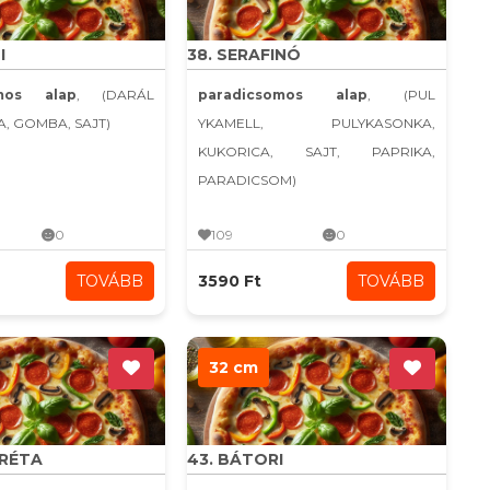
I
38. SERAFINÓ
omos alap
, (DARÁL
paradicsomos alap
, (PUL
A, GOMBA, SAJT)
YKAMELL, PULYKASONKA,
KUKORICA, SAJT, PAPRIKA,
PARADICSOM)
0
109
0
TOVÁBB
3590 Ft
TOVÁBB
32 cm
ARÉTA
43. BÁTORI