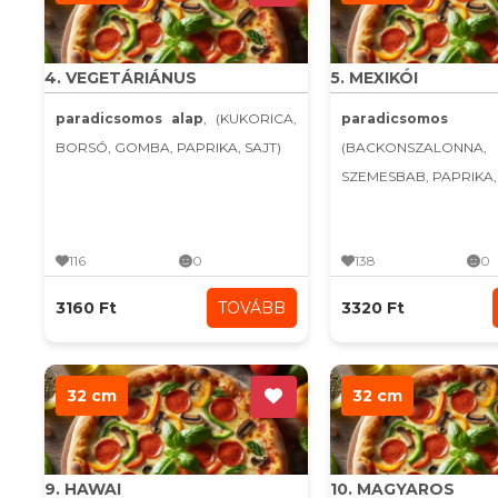
4. VEGETÁRIÁNUS
5. MEXIKÓI
paradicsomos alap
, (KUKORICA,
paradicsomo
BORSÓ, GOMBA, PAPRIKA, SAJT)
(BACKONSZALONNA,
SZEMESBAB, PAPRIKA, C
116
0
138
0
3160 Ft
TOVÁBB
3320 Ft
32 cm
32 cm
9. HAWAI
10. MAGYAROS