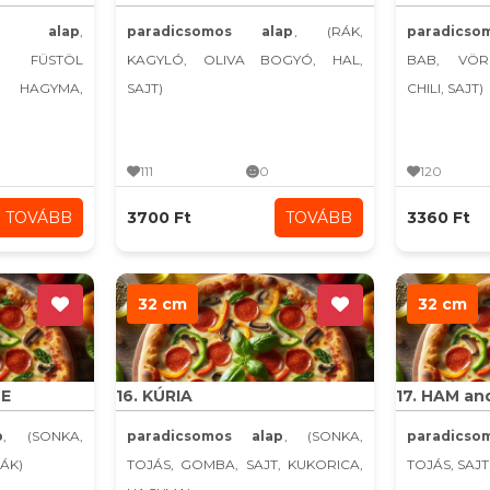
s alap
,
paradicsomos alap
, (RÁK,
paradics
A, FÜSTÖL
KAGYLÓ, OLIVA BOGYÓ, HAL,
BAB, VÖR
AGYMA,
SAJT)
CHILI, SAJT)
111
0
120
TOVÁBB
3700 Ft
TOVÁBB
3360 Ft
32 cm
32 cm
CE
16. KÚRIA
17. HAM an
p
, (SONKA,
paradicsomos alap
, (SONKA,
paradics
RÁK)
TOJÁS, GOMBA, SAJT, KUKORICA,
TOJÁS, SAJT