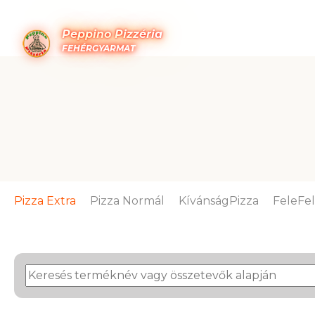
Peppino Pizzéria
FEHÉRGYARMAT
Pizza Extra
Pizza Normál
KívánságPizza
FeleFe