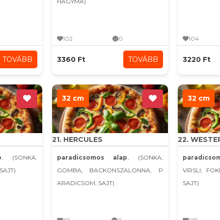
HAGYMA)
102
0
104
TOVÁBB
3360 Ft
TOVÁBB
3220 Ft
32 cm
32 cm
21. HERCULES
22. WESTE
p
, (SONKA,
paradicsomos alap
, (SONKA,
paradicso
SAJT)
GOMBA, BACKONSZALONNA, P
VIRSLI, FO
ARADICSOM, SAJT)
SAJT)