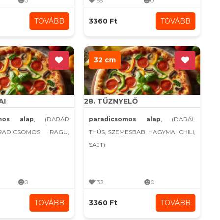
0
155
0
TOVÁBB
3360 Ft
TOVÁBB
32 cm
AI
28. TŰZNYELŐ
omos alap
, (DARÁR
paradicsomos alap
, (DARÁL
RADICSOMOS RAGU,
THÚS, SZEMESBAB, HAGYMA, CHILI,
SAJT)
0
132
0
TOVÁBB
3360 Ft
TOVÁBB