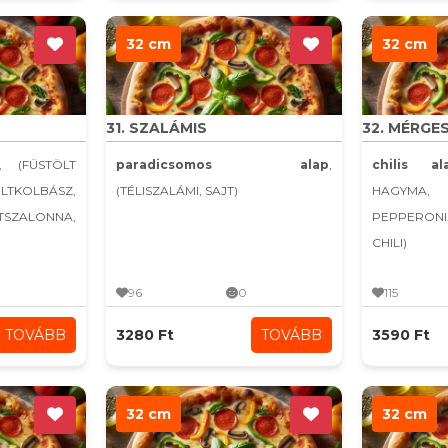
32 cm
32 cm
31. SZALÁMIS
32. MÉRGE
, (FÜSTÖLT
paradicsomos alap
,
chilis al
KOLBÁSZ,
(TÉLISZALÁMI, SAJT)
HAGYMA,
LTSZALONNA,
PEPPERONI
CHILI)
96
0
115
TOVÁBB
3280 Ft
TOVÁBB
3590 Ft
32 cm
32 cm