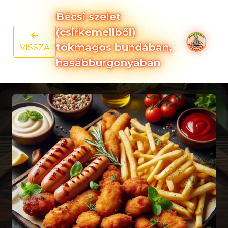
Bécsi szelet
(csirkemellből)
tökmagos bundában,
VISSZA
hasábburgonyában