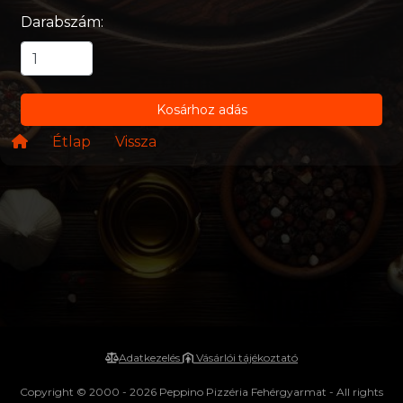
Darabszám:
Kosárhoz adás
Étlap
Vissza
Adatkezelés
Vásárlói tájékoztató
Copyright © 2000 - 2026 Peppino Pizzéria Fehérgyarmat - All rights