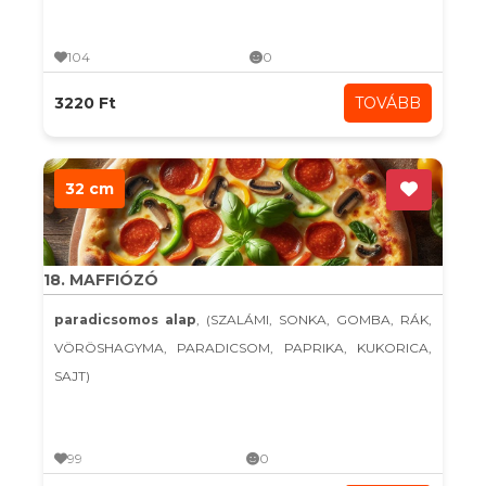
104
0
3220 Ft
TOVÁBB
32 cm
18. MAFFIÓZÓ
paradicsomos alap
, (SZALÁMI, SONKA, GOMBA, RÁK,
VÖRÖSHAGYMA, PARADICSOM, PAPRIKA, KUKORICA,
SAJT)
99
0