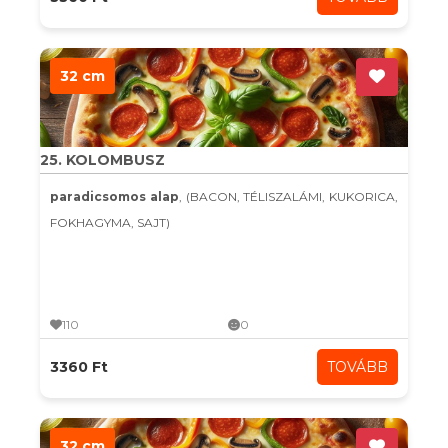
32 cm
25. KOLOMBUSZ
paradicsomos alap
, (BACON, TÉLISZALÁMI, KUKORICA,
FOKHAGYMA, SAJT)
110
0
3360 Ft
TOVÁBB
32 cm