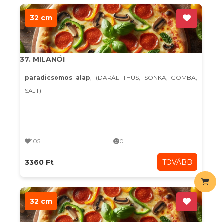
32 cm
37. MILÁNÓI
paradicsomos alap
, (DARÁL THÚS, SONKA, GOMBA,
SAJT)
105
0
3360 Ft
TOVÁBB
32 cm