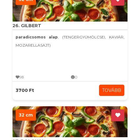
26. GILBERT
paradicsomos alap
, (TENGERGYÜMÖLCSEI, KAVIÁR,
MOZARELLASAJT)
98
0
3700 Ft
TOVÁBB
32 cm