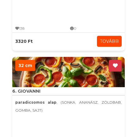
138
0
3320 Ft
TOVÁBB
32 cm
6. GIOVANNI
paradicsomos alap
, (SONKA, ANANÁSZ, ZÖLDBAB,
GOMBA, SAJT)