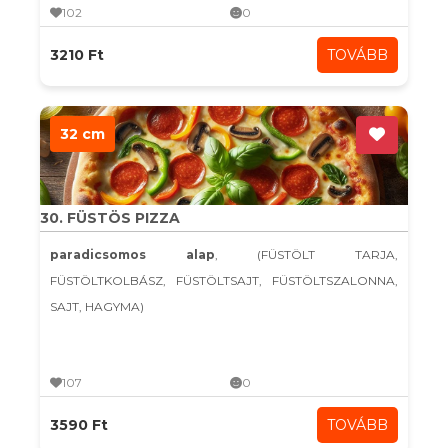
102
0
3210 Ft
TOVÁBB
32 cm
30. FÜSTÖS PIZZA
paradicsomos alap
, (FÜSTÖLT TARJA,
FÜSTÖLTKOLBÁSZ, FÜSTÖLTSAJT, FÜSTÖLTSZALONNA,
SAJT, HAGYMA)
107
0
3590 Ft
TOVÁBB