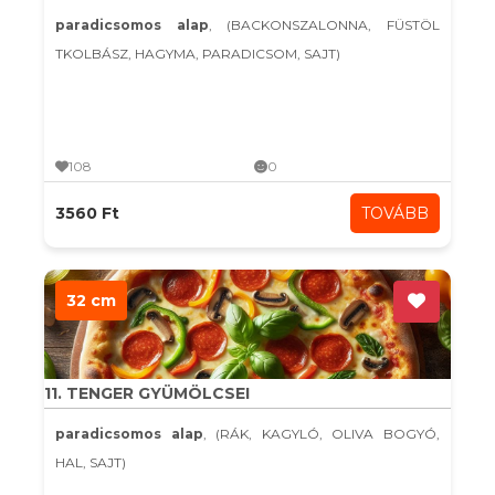
paradicsomos alap
, (BACKONSZALONNA, FÜSTÖL
TKOLBÁSZ, HAGYMA, PARADICSOM, SAJT)
108
0
3560 Ft
TOVÁBB
32 cm
11. TENGER GYÜMÖLCSEI
paradicsomos alap
, (RÁK, KAGYLÓ, OLIVA BOGYÓ,
HAL, SAJT)