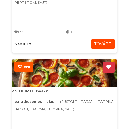
PEPPERONI, SAJT)
127
0
3360 Ft
TOVÁBB
32 cm
23. HORTOBÁGY
paradicsomos alap
, (FÜSTÖLT TARJA, PAPRIKA,
BACON, HAGYMA, UBORKA, SAJT)