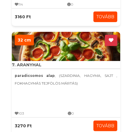
114
0
3160 Ft
TOVÁBB
32 cm
7. ARANYHAL
paradicsomos alap
, (SZARDINIA, HAGYMA, SAJT ,
FOKHAGYMÁS TEJFÖLÖS MÁRTÁS)
103
0
3270 Ft
TOVÁBB