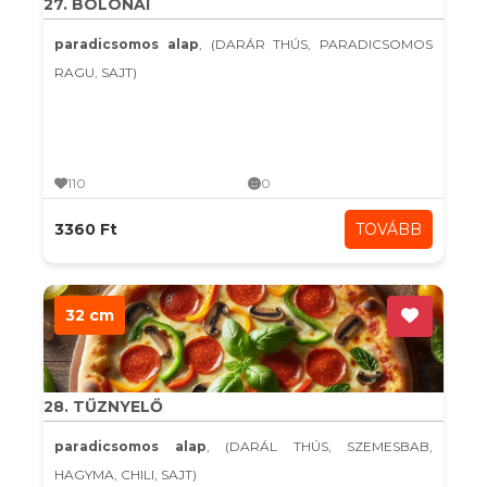
27. BOLONAI
paradicsomos alap
, (DARÁR THÚS, PARADICSOMOS
RAGU, SAJT)
110
0
3360 Ft
TOVÁBB
32 cm
28. TŰZNYELŐ
paradicsomos alap
, (DARÁL THÚS, SZEMESBAB,
HAGYMA, CHILI, SAJT)