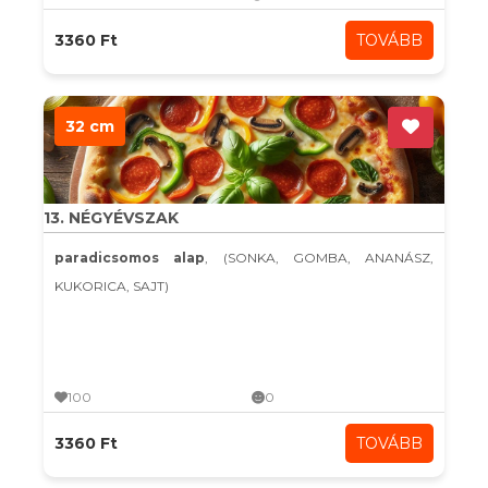
3360 Ft
TOVÁBB
32 cm
13. NÉGYÉVSZAK
paradicsomos alap
, (SONKA, GOMBA, ANANÁSZ,
KUKORICA, SAJT)
100
0
3360 Ft
TOVÁBB