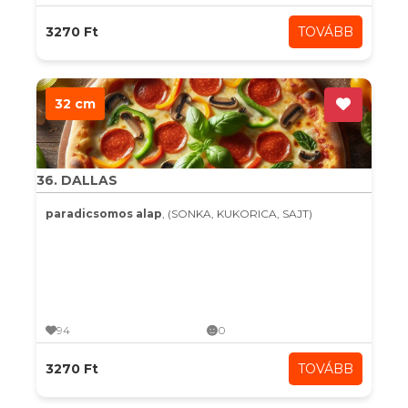
3270 Ft
TOVÁBB
32 cm
36. DALLAS
paradicsomos alap
, (SONKA, KUKORICA, SAJT)
94
0
3270 Ft
TOVÁBB