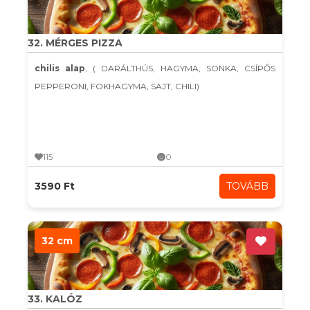
32. MÉRGES PIZZA
chilis alap
, ( DARÁLTHÚS, HAGYMA, SONKA, CSÍPŐS
PEPPERONI, FOKHAGYMA, SAJT, CHILI)
115
0
3590 Ft
TOVÁBB
32 cm
33. KALÓZ