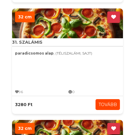
32 cm
31. SZALÁMIS
paradicsomos alap
, (TÉLISZALÁMI, SAJT)
96
0
3280 Ft
TOVÁBB
32 cm