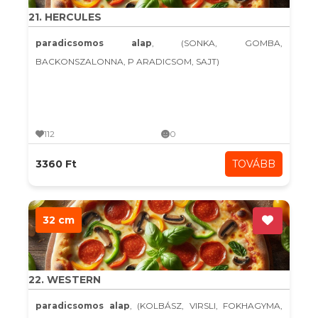
21. HERCULES
paradicsomos alap
, (SONKA, GOMBA,
BACKONSZALONNA, P ARADICSOM, SAJT)
112
0
3360 Ft
TOVÁBB
32 cm
22. WESTERN
paradicsomos alap
, (KOLBÁSZ, VIRSLI, FOKHAGYMA,