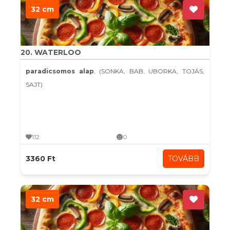
32 cm
20. WATERLOO
paradicsomos alap
, (SONKA, BAB, UBORKA, TOJÁS,
SAJT)
112
0
3360 Ft
TOVÁBB
32 cm