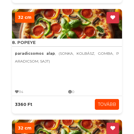
32 cm
8. POPEYE
paradicsomos alap
, (SONKA, KOLBÁSZ, GOMBA, P
ARADICSOM, SAJT)
114
0
3360 Ft
TOVÁBB
32 cm