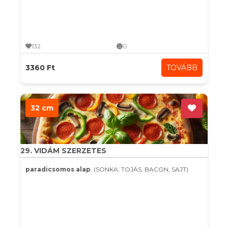
132
0
3360 Ft
TOVÁBB
32 cm
29. VIDÁM SZERZETES
paradicsomos alap
, (SONKA, TOJÁS, BACON, SAJT)