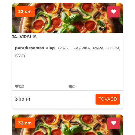
32 cm
14. VIRSLIS
paradicsomos alap
, (VIRSLI, PAPRIKA, PARADICSOM,
SAJT)
123
0
3110 Ft
TOVÁBB
32 cm