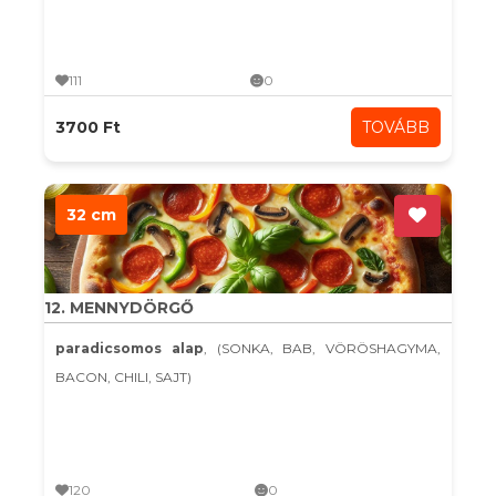
111
0
3700 Ft
TOVÁBB
32 cm
12. MENNYDÖRGŐ
paradicsomos alap
, (SONKA, BAB, VÖRÖSHAGYMA,
BACON, CHILI, SAJT)
120
0