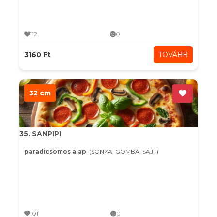
112
0
3160 Ft
TOVÁBB
32 cm
35. SANPIPI
paradicsomos alap
, (SONKA, GOMBA, SAJT)
101
0