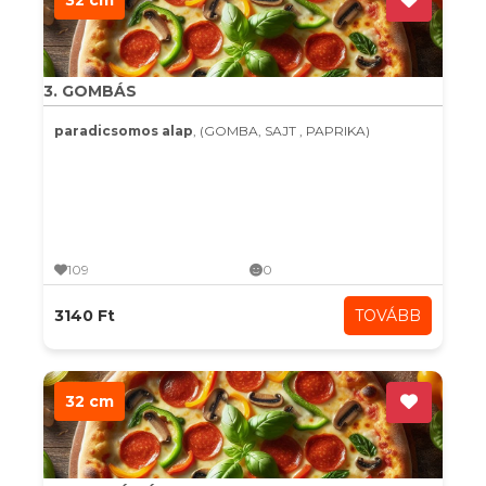
32 cm
3. GOMBÁS
paradicsomos alap
, (GOMBA, SAJT , PAPRIKA)
109
0
3140 Ft
TOVÁBB
32 cm