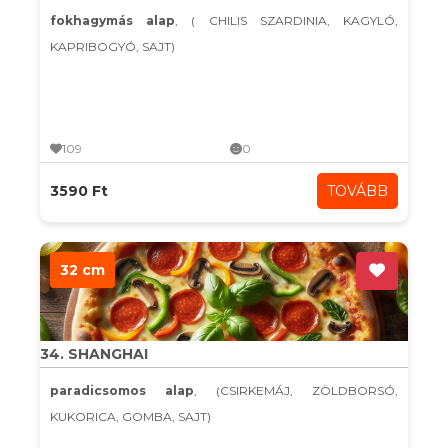
fokhagymás alap
, ( CHILIS SZARDINIA, KAGYLÓ,
KAPRIBOGYÓ, SAJT)
109
0
3590 Ft
TOVÁBB
32 cm
34. SHANGHAI
paradicsomos alap
, (CSIRKEMÁJ, ZÖLDBORSÓ,
KUKORICA, GOMBA, SAJT)