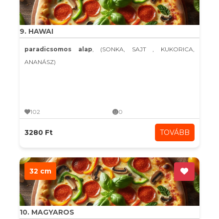
9. HAWAI
paradicsomos alap
, (SONKA, SAJT , KUKORICA,
ANANÁSZ)
102
0
3280 Ft
TOVÁBB
32 cm
10. MAGYAROS