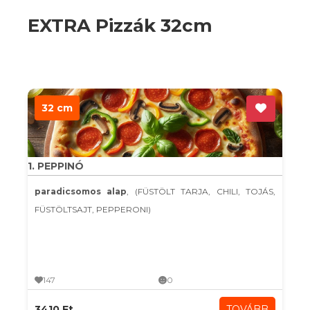
EXTRA Pizzák 32cm
32 cm
1. PEPPINÓ
paradicsomos alap
, (FÜSTÖLT TARJA, CHILI, TOJÁS,
FÜSTÖLTSAJT, PEPPERONI)
147
0
3410 Ft
TOVÁBB