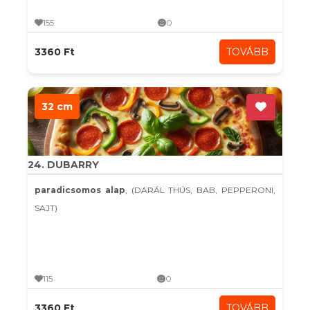
155
0
3360 Ft
TOVÁBB
32 cm
24. DUBARRY
paradicsomos alap
, (DARÁL THÚS, BAB, PEPPERONI,
SAJT)
115
0
3360 Ft
TOVÁBB