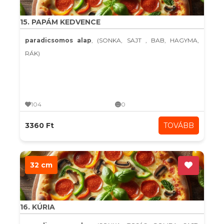
15. PAPÁM KEDVENCE
paradicsomos alap
, (SONKA, SAJT , BAB, HAGYMA,
RÁK)
104
0
3360 Ft
TOVÁBB
32 cm
16. KÚRIA