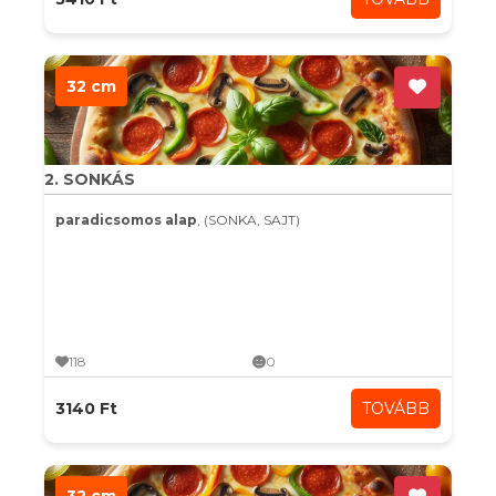
32 cm
2. SONKÁS
paradicsomos alap
, (SONKA, SAJT)
118
0
3140 Ft
TOVÁBB