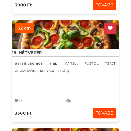
3900 Ft
TOVÁBB
32 cm
19. HÉTVEZÉR
paradicsomos alap
, (VIRSLI, FÜSTÖL TSAJT,
PEPPERÓNI, HAGYMA, TOJÁS)
97
0
3360 Ft
TOVÁBB