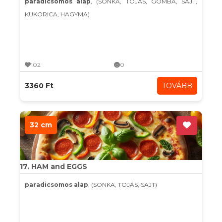
paradicsomos alap
, (SONKA, TOJÁS, GOMBA, SAJT,
KUKORICA, HAGYMA)
102
0
3360 Ft
TOVÁBB
32 cm
17. HAM and EGGS
paradicsomos alap
, (SONKA, TOJÁS, SAJT)