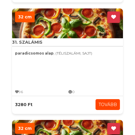
32 cm
31. SZALÁMIS
paradicsomos alap
, (TÉLISZALÁMI, SAJT)
96
0
3280 Ft
TOVÁBB
32 cm