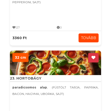
PEPPERONI, SAJT)
127
0
3360 Ft
TOVÁBB
32 cm
23. HORTOBÁGY
paradicsomos alap
, (FÜSTÖLT TARJA, PAPRIKA,
BACON, HAGYMA, UBORKA, SAJT)