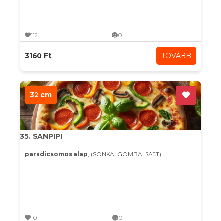
112
0
3160 Ft
TOVÁBB
32 cm
35. SANPIPI
paradicsomos alap
, (SONKA, GOMBA, SAJT)
101
0