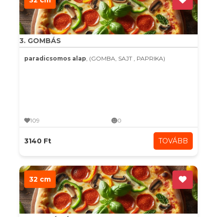
32 cm
3. GOMBÁS
paradicsomos alap
, (GOMBA, SAJT , PAPRIKA)
109
0
3140 Ft
TOVÁBB
32 cm