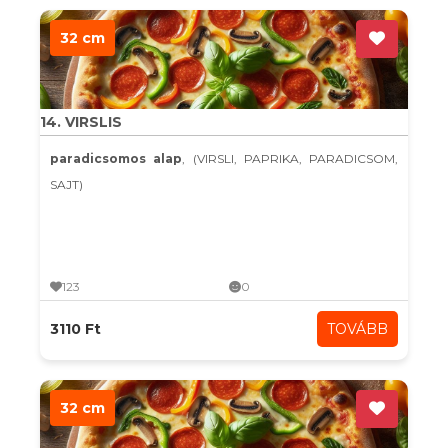
32 cm
14. VIRSLIS
paradicsomos alap
, (VIRSLI, PAPRIKA, PARADICSOM,
SAJT)
123
0
3110 Ft
TOVÁBB
32 cm