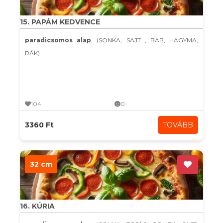
15. PAPÁM KEDVENCE
paradicsomos alap
, (SONKA, SAJT , BAB, HAGYMA,
RÁK)
104
0
3360 Ft
TOVÁBB
32 cm
16. KÚRIA