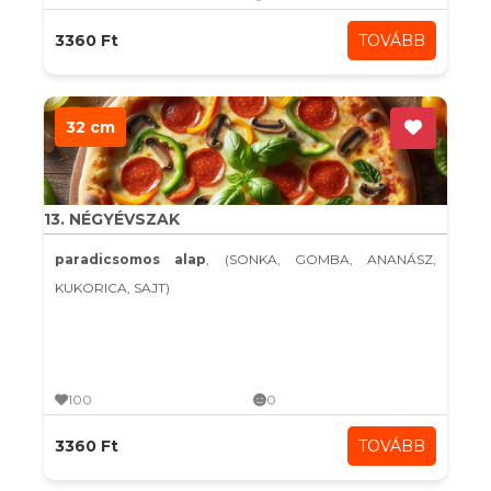
3360 Ft
TOVÁBB
32 cm
13. NÉGYÉVSZAK
paradicsomos alap
, (SONKA, GOMBA, ANANÁSZ,
KUKORICA, SAJT)
100
0
3360 Ft
TOVÁBB