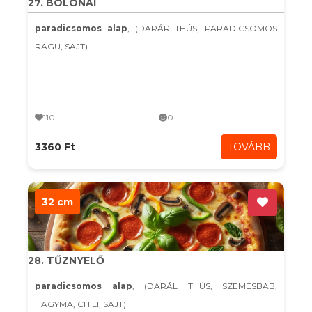
27. BOLONAI
paradicsomos alap
, (DARÁR THÚS, PARADICSOMOS
RAGU, SAJT)
110
0
3360 Ft
TOVÁBB
32 cm
28. TŰZNYELŐ
paradicsomos alap
, (DARÁL THÚS, SZEMESBAB,
HAGYMA, CHILI, SAJT)