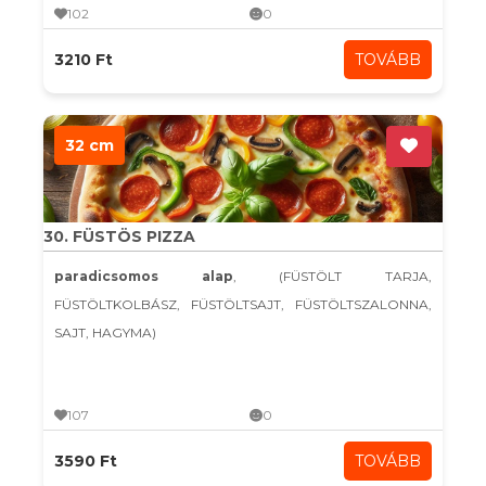
102
0
3210 Ft
TOVÁBB
32 cm
30. FÜSTÖS PIZZA
paradicsomos alap
, (FÜSTÖLT TARJA,
FÜSTÖLTKOLBÁSZ, FÜSTÖLTSAJT, FÜSTÖLTSZALONNA,
SAJT, HAGYMA)
107
0
3590 Ft
TOVÁBB