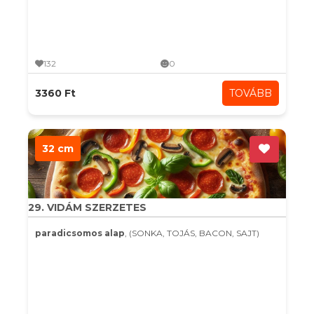
132
0
3360 Ft
TOVÁBB
32 cm
29. VIDÁM SZERZETES
paradicsomos alap
, (SONKA, TOJÁS, BACON, SAJT)