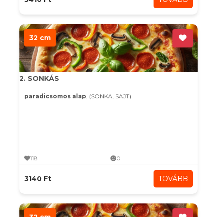
32 cm
2. SONKÁS
paradicsomos alap
, (SONKA, SAJT)
118
0
3140 Ft
TOVÁBB