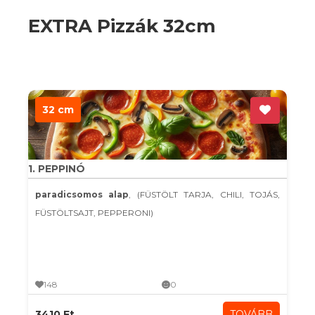
EXTRA Pizzák 32cm
32 cm
1. PEPPINÓ
paradicsomos alap
, (FÜSTÖLT TARJA, CHILI, TOJÁS,
FÜSTÖLTSAJT, PEPPERONI)
148
0
3410 Ft
TOVÁBB