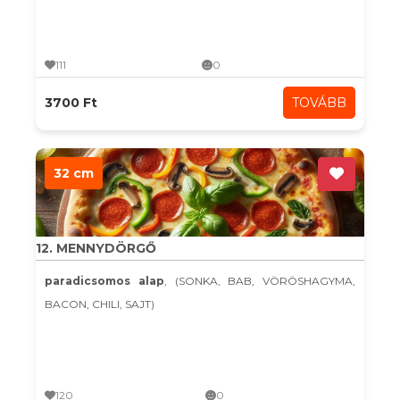
111
0
3700 Ft
TOVÁBB
32 cm
12. MENNYDÖRGŐ
paradicsomos alap
, (SONKA, BAB, VÖRÖSHAGYMA,
BACON, CHILI, SAJT)
120
0