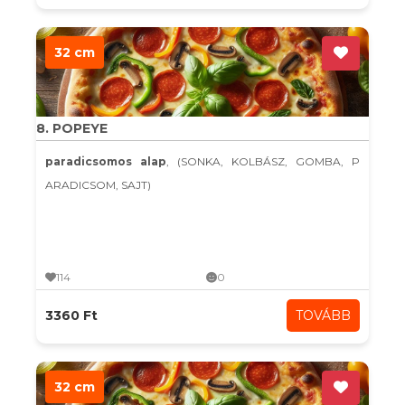
32 cm
8. POPEYE
paradicsomos alap
, (SONKA, KOLBÁSZ, GOMBA, P
ARADICSOM, SAJT)
114
0
3360 Ft
TOVÁBB
32 cm