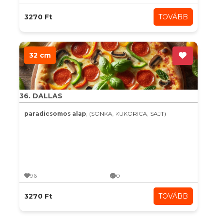
3270 Ft
TOVÁBB
32 cm
36. DALLAS
paradicsomos alap
, (SONKA, KUKORICA, SAJT)
96
0
3270 Ft
TOVÁBB