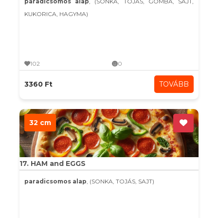
paradicsomos alap
, (SONKA, TOJÁS, GOMBA, SAJT,
KUKORICA, HAGYMA)
102
0
3360 Ft
TOVÁBB
32 cm
17. HAM and EGGS
paradicsomos alap
, (SONKA, TOJÁS, SAJT)