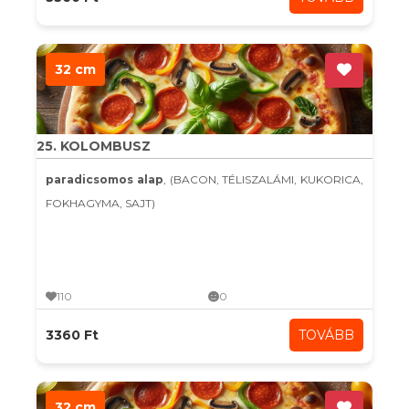
32 cm
25. KOLOMBUSZ
paradicsomos alap
, (BACON, TÉLISZALÁMI, KUKORICA,
FOKHAGYMA, SAJT)
110
0
3360 Ft
TOVÁBB
32 cm