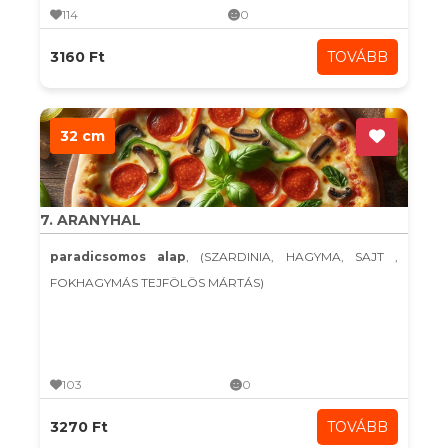
114
0
3160 Ft
TOVÁBB
32 cm
7. ARANYHAL
paradicsomos alap
, (SZARDINIA, HAGYMA, SAJT ,
FOKHAGYMÁS TEJFÖLÖS MÁRTÁS)
103
0
3270 Ft
TOVÁBB