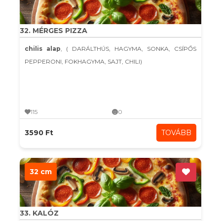
32. MÉRGES PIZZA
chilis alap
, ( DARÁLTHÚS, HAGYMA, SONKA, CSÍPŐS
PEPPERONI, FOKHAGYMA, SAJT, CHILI)
115
0
3590 Ft
TOVÁBB
32 cm
33. KALÓZ