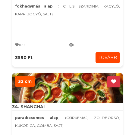
fokhagymás alap
, ( CHILIS SZARDINIA, KAGYLÓ,
KAPRIBOGYÓ, SAJT)
109
0
3590 Ft
TOVÁBB
32 cm
34. SHANGHAI
paradicsomos alap
, (CSIRKEMÁJ, ZÖLDBORSÓ,
KUKORICA, GOMBA, SAJT)