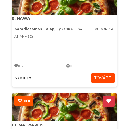
9. HAWAI
paradicsomos alap
, (SONKA, SAJT , KUKORICA,
ANANÁSZ)
102
0
3280 Ft
TOVÁBB
32 cm
10. MAGYAROS