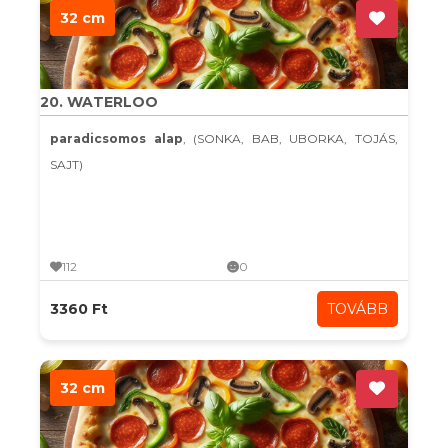
32 cm
20. WATERLOO
paradicsomos alap
, (SONKA, BAB, UBORKA, TOJÁS,
SAJT)
112
0
3360 Ft
TOVÁBB
32 cm