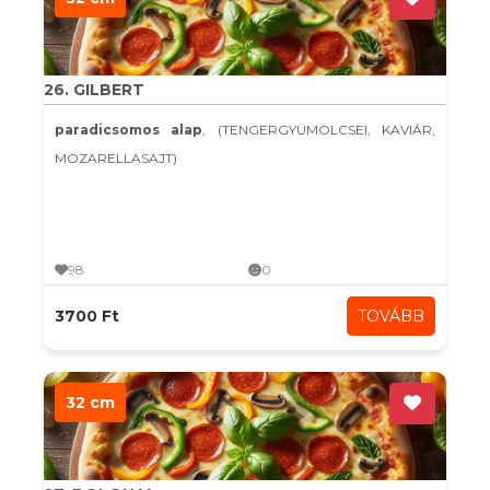
26. GILBERT
paradicsomos alap
, (TENGERGYÜMÖLCSEI, KAVIÁR,
MOZARELLASAJT)
98
0
3700 Ft
TOVÁBB
32 cm