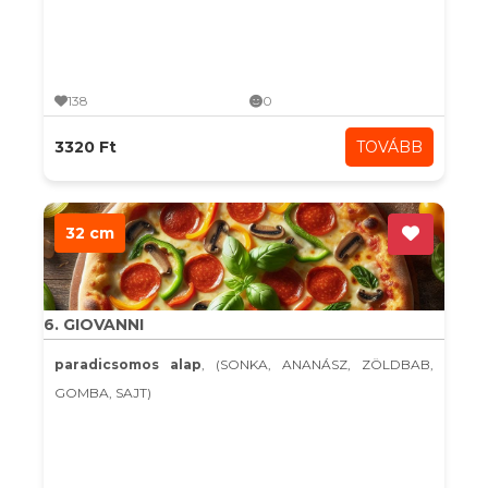
138
0
3320 Ft
TOVÁBB
32 cm
6. GIOVANNI
paradicsomos alap
, (SONKA, ANANÁSZ, ZÖLDBAB,
GOMBA, SAJT)