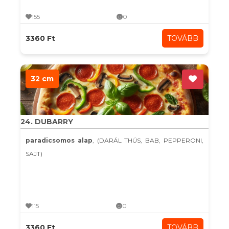
155
0
3360 Ft
TOVÁBB
32 cm
24. DUBARRY
paradicsomos alap
, (DARÁL THÚS, BAB, PEPPERONI,
SAJT)
115
0
3360 Ft
TOVÁBB