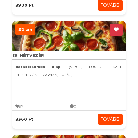
3900 Ft
TOVÁBB
32 cm
19. HÉTVEZÉR
paradicsomos alap
, (VIRSLI, FÜSTÖL TSAJT,
PEPPERÓNI, HAGYMA, TOJÁS)
97
0
3360 Ft
TOVÁBB