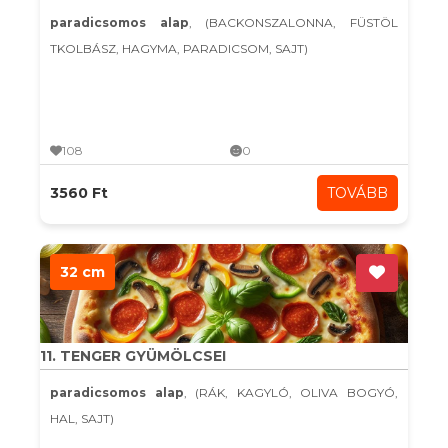
paradicsomos alap
, (BACKONSZALONNA, FÜSTÖL
TKOLBÁSZ, HAGYMA, PARADICSOM, SAJT)
108
0
3560 Ft
TOVÁBB
32 cm
11. TENGER GYÜMÖLCSEI
paradicsomos alap
, (RÁK, KAGYLÓ, OLIVA BOGYÓ,
HAL, SAJT)