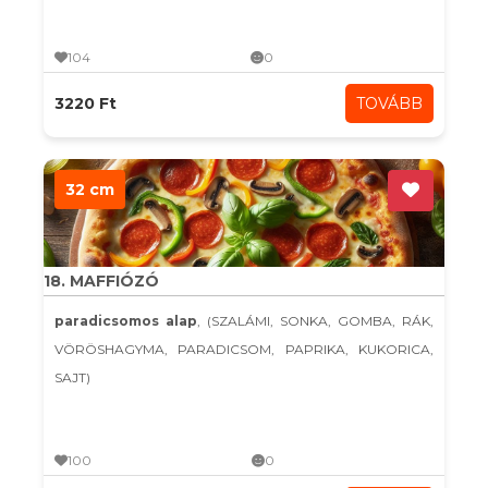
104
0
3220 Ft
TOVÁBB
32 cm
18. MAFFIÓZÓ
paradicsomos alap
, (SZALÁMI, SONKA, GOMBA, RÁK,
VÖRÖSHAGYMA, PARADICSOM, PAPRIKA, KUKORICA,
SAJT)
100
0