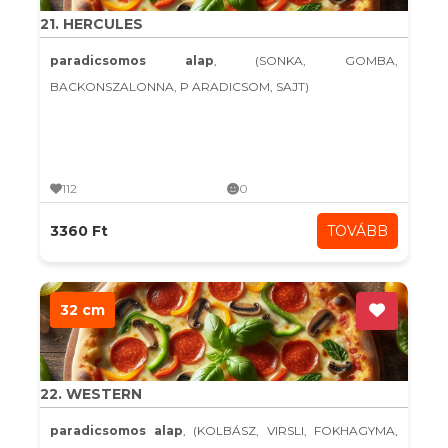
21. HERCULES
paradicsomos alap
, (SONKA, GOMBA,
BACKONSZALONNA, P ARADICSOM, SAJT)
112
0
3360 Ft
TOVÁBB
32 cm
22. WESTERN
paradicsomos alap
, (KOLBÁSZ, VIRSLI, FOKHAGYMA,