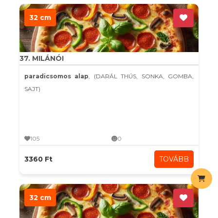
32 cm
37. MILÁNÓI
paradicsomos alap
, (DARÁL THÚS, SONKA, GOMBA,
SAJT)
105
0
3360 Ft
TOVÁBB
32 cm