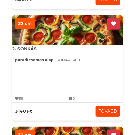
32 cm
2. SONKÁS
paradicsomos alap
, (SONKA, SAJT)
118
0
3140 Ft
TOVÁBB