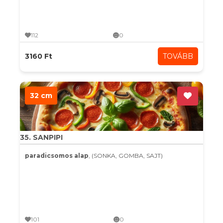
112
0
3160 Ft
TOVÁBB
32 cm
35. SANPIPI
paradicsomos alap
, (SONKA, GOMBA, SAJT)
101
0