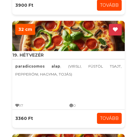
3900 Ft
TOVÁBB
32 cm
19. HÉTVEZÉR
paradicsomos alap
, (VIRSLI, FÜSTÖL TSAJT,
PEPPERÓNI, HAGYMA, TOJÁS)
97
0
3360 Ft
TOVÁBB