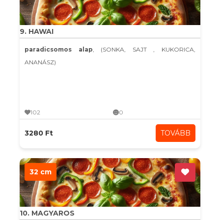
9. HAWAI
paradicsomos alap
, (SONKA, SAJT , KUKORICA,
ANANÁSZ)
102
0
3280 Ft
TOVÁBB
32 cm
10. MAGYAROS