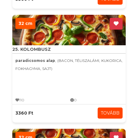
32 cm
25. KOLOMBUSZ
paradicsomos alap
, (BACON, TÉLISZALÁMI, KUKORICA,
FOKHAGYMA, SAJT)
110
0
3360 Ft
TOVÁBB
32 cm