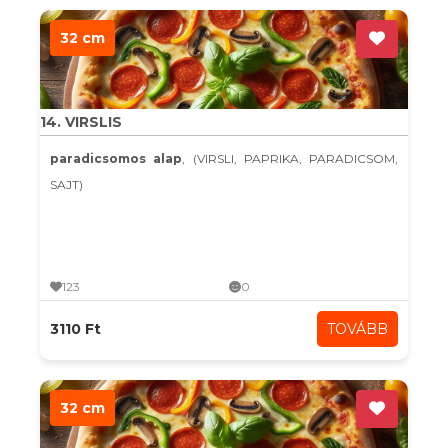
32 cm
14. VIRSLIS
paradicsomos alap
, (VIRSLI, PAPRIKA, PARADICSOM,
SAJT)
123
0
3110 Ft
TOVÁBB
32 cm