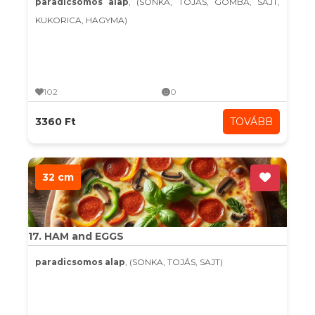
paradicsomos alap
, (SONKA, TOJÁS, GOMBA, SAJT,
KUKORICA, HAGYMA)
102
0
3360 Ft
TOVÁBB
32 cm
17. HAM and EGGS
paradicsomos alap
, (SONKA, TOJÁS, SAJT)