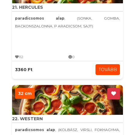
21. HERCULES
paradicsomos alap
, (SONKA, GOMBA,
BACKONSZALONNA, P ARADICSOM, SAJT)
112
0
3360 Ft
TOVÁBB
32 cm
22. WESTERN
paradicsomos alap
, (KOLBÁSZ, VIRSLI, FOKHAGYMA,