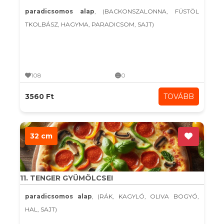
paradicsomos alap
, (BACKONSZALONNA, FÜSTÖL
TKOLBÁSZ, HAGYMA, PARADICSOM, SAJT)
108
0
3560 Ft
TOVÁBB
32 cm
11. TENGER GYÜMÖLCSEI
paradicsomos alap
, (RÁK, KAGYLÓ, OLIVA BOGYÓ,
HAL, SAJT)