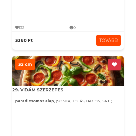
132
0
3360 Ft
TOVÁBB
32 cm
29. VIDÁM SZERZETES
paradicsomos alap
, (SONKA, TOJÁS, BACON, SAJT)