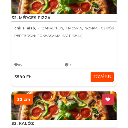
32. MÉRGES PIZZA
chilis alap
, ( DARÁLTHÚS, HAGYMA, SONKA, CSÍPŐS
PEPPERONI, FOKHAGYMA, SAJT, CHILI)
115
0
3590 Ft
TOVÁBB
32 cm
33. KALÓZ