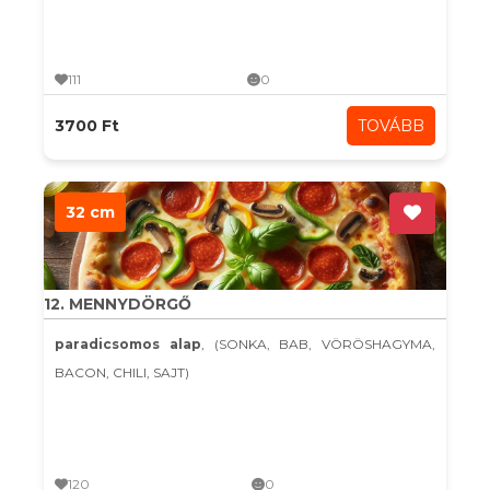
111
0
3700 Ft
TOVÁBB
32 cm
12. MENNYDÖRGŐ
paradicsomos alap
, (SONKA, BAB, VÖRÖSHAGYMA,
BACON, CHILI, SAJT)
120
0