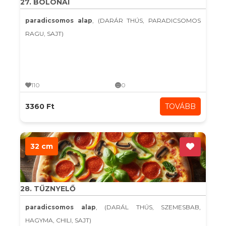
27. BOLONAI
paradicsomos alap
, (DARÁR THÚS, PARADICSOMOS
RAGU, SAJT)
110
0
3360 Ft
TOVÁBB
32 cm
28. TŰZNYELŐ
paradicsomos alap
, (DARÁL THÚS, SZEMESBAB,
HAGYMA, CHILI, SAJT)