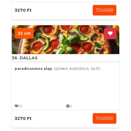
3270 Ft
TOVÁBB
32 cm
36. DALLAS
paradicsomos alap
, (SONKA, KUKORICA, SAJT)
95
0
3270 Ft
TOVÁBB