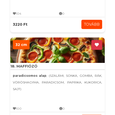
104
0
3220 Ft
TOVÁBB
32 cm
18. MAFFIÓZÓ
paradicsomos alap
, (SZALÁMI, SONKA, GOMBA, RÁK,
VÖRÖSHAGYMA, PARADICSOM, PAPRIKA, KUKORICA,
SAJT)
100
0