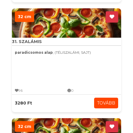
32 cm
31. SZALÁMIS
paradicsomos alap
, (TÉLISZALÁMI, SAJT)
96
0
3280 Ft
TOVÁBB
32 cm