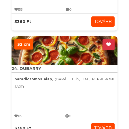
155
0
3360 Ft
TOVÁBB
32 cm
24. DUBARRY
paradicsomos alap
, (DARÁL THÚS, BAB, PEPPERONI,
SAJT)
115
0
3360 Ft
TOVÁBB