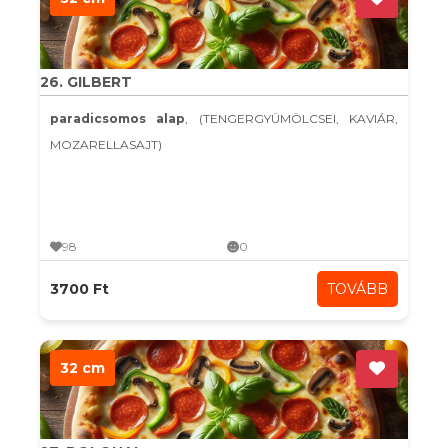
26. GILBERT
paradicsomos alap
, (TENGERGYÜMÖLCSEI, KAVIÁR,
MOZARELLASAJT)
98
0
3700 Ft
TOVÁBB
32 cm