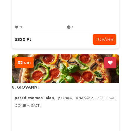
138
0
3320 Ft
TOVÁBB
32 cm
6. GIOVANNI
paradicsomos alap
, (SONKA, ANANÁSZ, ZÖLDBAB,
GOMBA, SAJT)