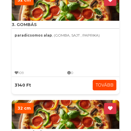
32 cm
3. GOMBÁS
paradicsomos alap
, (GOMBA, SAJT , PAPRIKA)
109
0
3140 Ft
TOVÁBB
32 cm