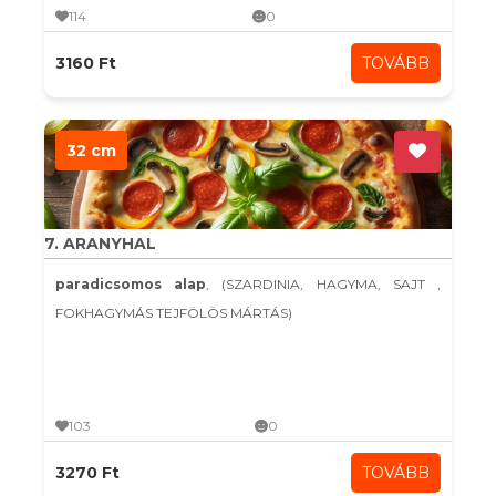
114
0
3160 Ft
TOVÁBB
32 cm
7. ARANYHAL
paradicsomos alap
, (SZARDINIA, HAGYMA, SAJT ,
FOKHAGYMÁS TEJFÖLÖS MÁRTÁS)
103
0
3270 Ft
TOVÁBB