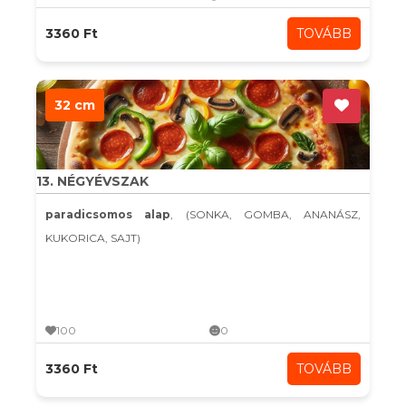
3360 Ft
TOVÁBB
32 cm
13. NÉGYÉVSZAK
paradicsomos alap
, (SONKA, GOMBA, ANANÁSZ,
KUKORICA, SAJT)
100
0
3360 Ft
TOVÁBB