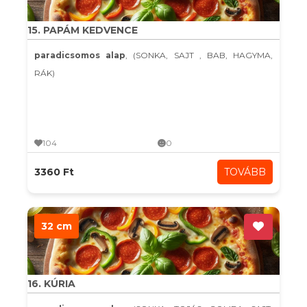
15. PAPÁM KEDVENCE
paradicsomos alap
, (SONKA, SAJT , BAB, HAGYMA,
RÁK)
104
0
3360 Ft
TOVÁBB
32 cm
16. KÚRIA