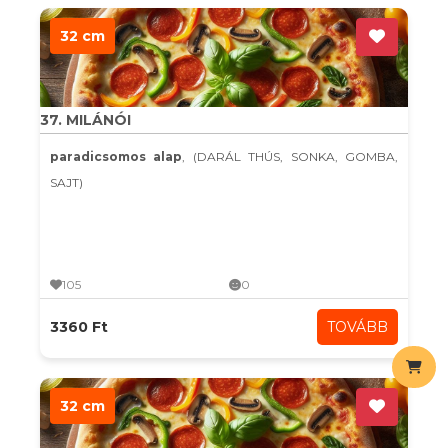
32 cm
37. MILÁNÓI
paradicsomos alap
, (DARÁL THÚS, SONKA, GOMBA,
SAJT)
105
0
3360 Ft
TOVÁBB
32 cm