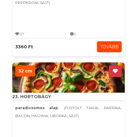
PEPPERONI, SAJT)
127
0
3360 Ft
TOVÁBB
32 cm
23. HORTOBÁGY
paradicsomos alap
, (FÜSTÖLT TARJA, PAPRIKA,
BACON, HAGYMA, UBORKA, SAJT)