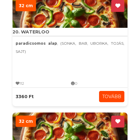
32 cm
20. WATERLOO
paradicsomos alap
, (SONKA, BAB, UBORKA, TOJÁS,
SAJT)
112
0
3360 Ft
TOVÁBB
32 cm