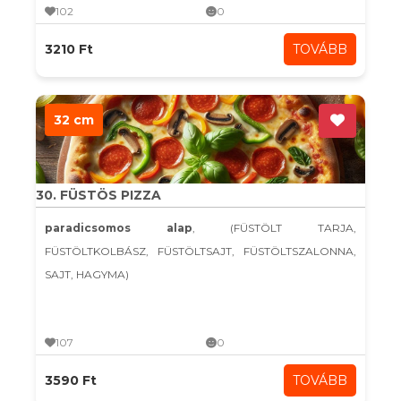
102
0
3210 Ft
TOVÁBB
32 cm
30. FÜSTÖS PIZZA
paradicsomos alap
, (FÜSTÖLT TARJA,
FÜSTÖLTKOLBÁSZ, FÜSTÖLTSAJT, FÜSTÖLTSZALONNA,
SAJT, HAGYMA)
107
0
3590 Ft
TOVÁBB