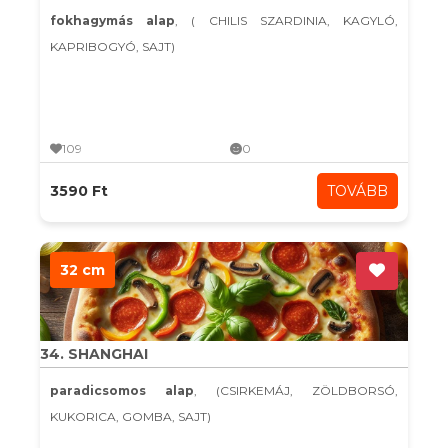
fokhagymás alap
, ( CHILIS SZARDINIA, KAGYLÓ,
KAPRIBOGYÓ, SAJT)
109
0
3590 Ft
TOVÁBB
32 cm
34. SHANGHAI
paradicsomos alap
, (CSIRKEMÁJ, ZÖLDBORSÓ,
KUKORICA, GOMBA, SAJT)