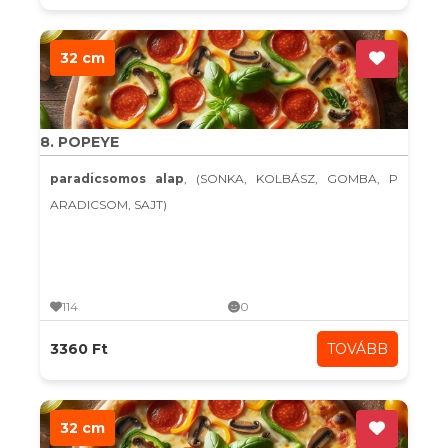
32 cm
8. POPEYE
paradicsomos alap
, (SONKA, KOLBÁSZ, GOMBA, P
ARADICSOM, SAJT)
114
0
3360 Ft
TOVÁBB
32 cm