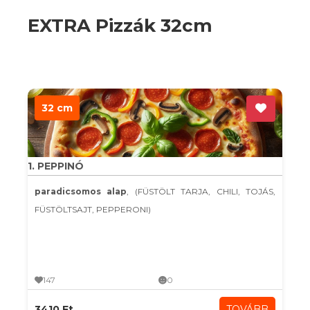
EXTRA Pizzák 32cm
32 cm
1. PEPPINÓ
paradicsomos alap
, (FÜSTÖLT TARJA, CHILI, TOJÁS,
FÜSTÖLTSAJT, PEPPERONI)
147
0
3410 Ft
TOVÁBB