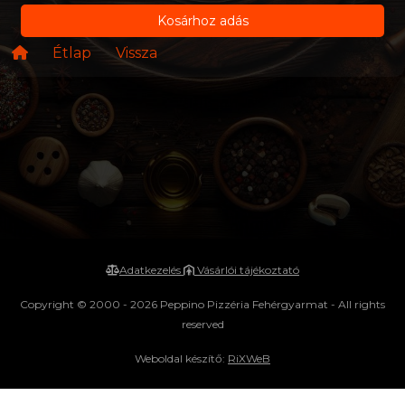
Kosárhoz adás
Étlap
Vissza
Adatkezelés
Vásárlói tájékoztató
Copyright © 2000 - 2026 Peppino Pizzéria Fehérgyarmat - All rights
reserved
Weboldal készítő:
RiXWeB