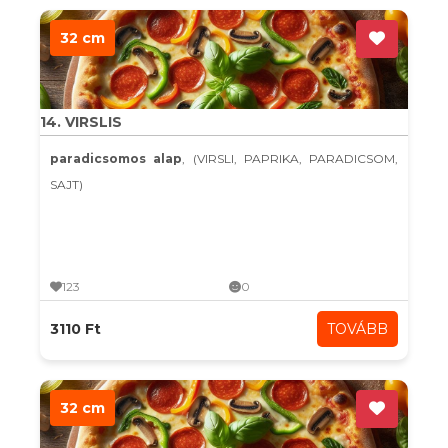
32 cm
14. VIRSLIS
paradicsomos alap
, (VIRSLI, PAPRIKA, PARADICSOM,
SAJT)
123
0
3110 Ft
TOVÁBB
32 cm