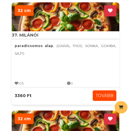
32 cm
37. MILÁNÓI
paradicsomos alap
, (DARÁL THÚS, SONKA, GOMBA,
SAJT)
105
0
3360 Ft
TOVÁBB
32 cm