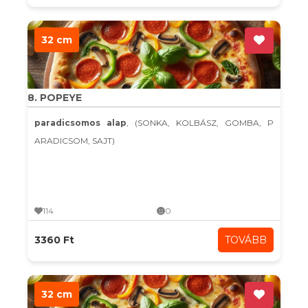
32 cm
8. POPEYE
paradicsomos alap
, (SONKA, KOLBÁSZ, GOMBA, P
ARADICSOM, SAJT)
114
0
3360 Ft
TOVÁBB
32 cm