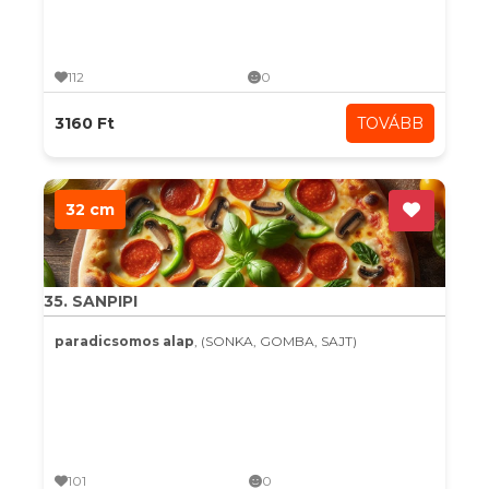
112
0
3160 Ft
TOVÁBB
32 cm
35. SANPIPI
paradicsomos alap
, (SONKA, GOMBA, SAJT)
101
0