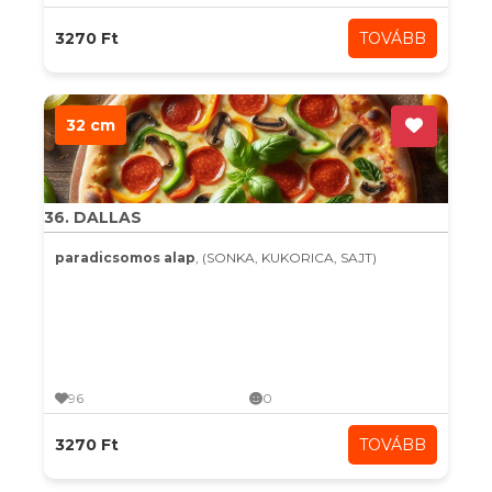
3270 Ft
TOVÁBB
32 cm
36. DALLAS
paradicsomos alap
, (SONKA, KUKORICA, SAJT)
96
0
3270 Ft
TOVÁBB