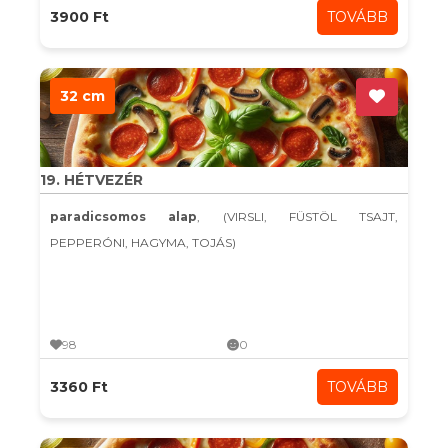
3900 Ft
TOVÁBB
32 cm
19. HÉTVEZÉR
paradicsomos alap
, (VIRSLI, FÜSTÖL TSAJT,
PEPPERÓNI, HAGYMA, TOJÁS)
98
0
3360 Ft
TOVÁBB