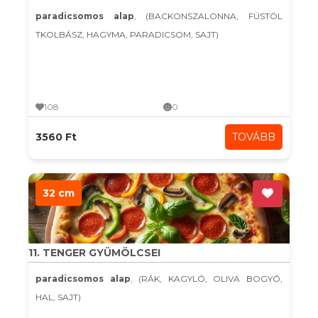
paradicsomos alap
, (BACKONSZALONNA, FÜSTÖL
TKOLBÁSZ, HAGYMA, PARADICSOM, SAJT)
108
0
3560 Ft
TOVÁBB
32 cm
11. TENGER GYÜMÖLCSEI
paradicsomos alap
, (RÁK, KAGYLÓ, OLIVA BOGYÓ,
HAL, SAJT)