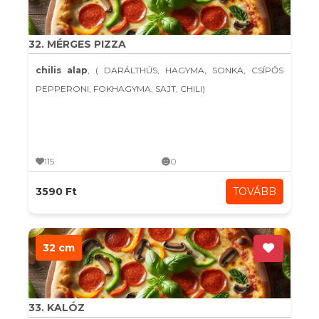
32. MÉRGES PIZZA
chilis alap
, ( DARÁLTHÚS, HAGYMA, SONKA, CSÍPŐS
PEPPERONI, FOKHAGYMA, SAJT, CHILI)
115
0
3590 Ft
TOVÁBB
32 cm
33. KALÓZ