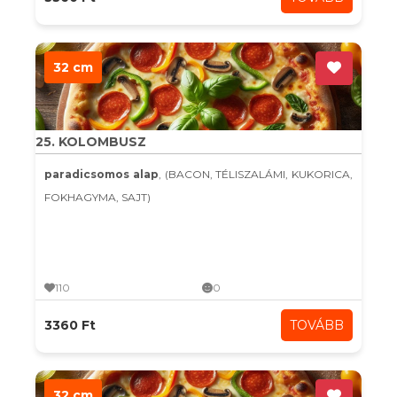
32 cm
25. KOLOMBUSZ
paradicsomos alap
, (BACON, TÉLISZALÁMI, KUKORICA,
FOKHAGYMA, SAJT)
110
0
3360 Ft
TOVÁBB
32 cm