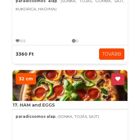
paradicsomos alap
, (SONKA, TOJÁS, GOMBA, SAJT,
KUKORICA, HAGYMA)
102
0
3360 Ft
TOVÁBB
32 cm
17. HAM and EGGS
paradicsomos alap
, (SONKA, TOJÁS, SAJT)