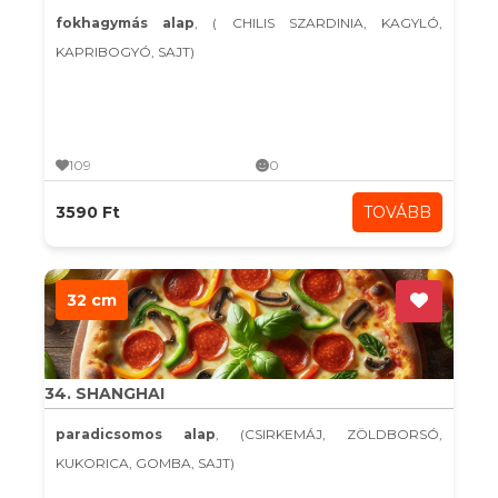
fokhagymás alap
, ( CHILIS SZARDINIA, KAGYLÓ,
KAPRIBOGYÓ, SAJT)
109
0
3590 Ft
TOVÁBB
32 cm
34. SHANGHAI
paradicsomos alap
, (CSIRKEMÁJ, ZÖLDBORSÓ,
KUKORICA, GOMBA, SAJT)