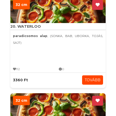
32 cm
20. WATERLOO
paradicsomos alap
, (SONKA, BAB, UBORKA, TOJÁS,
SAJT)
112
0
3360 Ft
TOVÁBB
32 cm