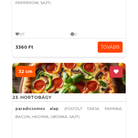
PEPPERONI, SAJT)
127
0
3360 Ft
TOVÁBB
32 cm
23. HORTOBÁGY
paradicsomos alap
, (FÜSTÖLT TARJA, PAPRIKA,
BACON, HAGYMA, UBORKA, SAJT)