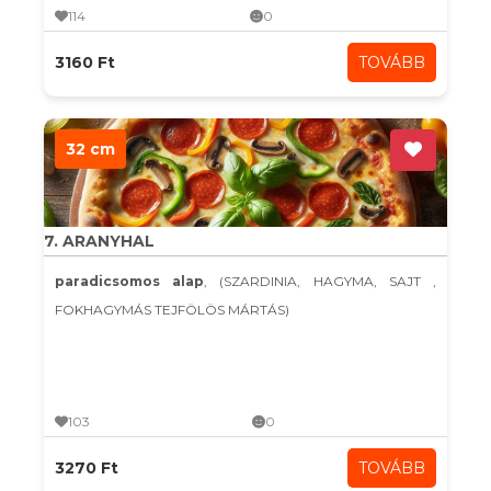
114
0
3160 Ft
TOVÁBB
32 cm
7. ARANYHAL
paradicsomos alap
, (SZARDINIA, HAGYMA, SAJT ,
FOKHAGYMÁS TEJFÖLÖS MÁRTÁS)
103
0
3270 Ft
TOVÁBB