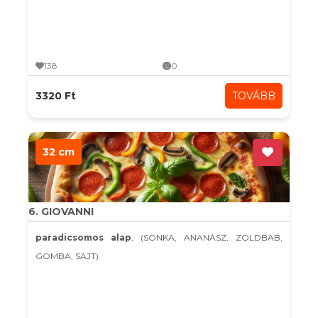
138
0
3320 Ft
TOVÁBB
32 cm
6. GIOVANNI
paradicsomos alap
, (SONKA, ANANÁSZ, ZÖLDBAB,
GOMBA, SAJT)