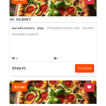
26. GILBERT
paradicsomos alap
, (TENGERGYÜMÖLCSEI, KAVIÁR,
MOZARELLASAJT)
98
0
3700 Ft
TOVÁBB
32 cm