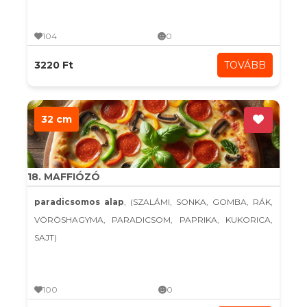
104
0
3220 Ft
TOVÁBB
32 cm
18. MAFFIÓZÓ
paradicsomos alap
, (SZALÁMI, SONKA, GOMBA, RÁK,
VÖRÖSHAGYMA, PARADICSOM, PAPRIKA, KUKORICA,
SAJT)
100
0