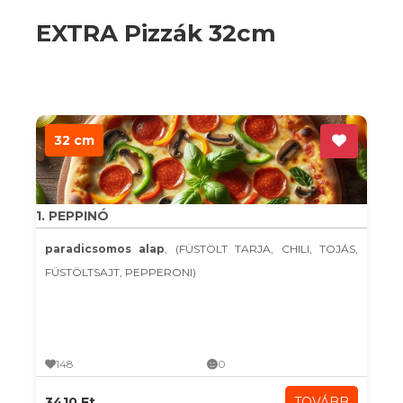
EXTRA Pizzák 32cm
32 cm
1. PEPPINÓ
paradicsomos alap
, (FÜSTÖLT TARJA, CHILI, TOJÁS,
FÜSTÖLTSAJT, PEPPERONI)
148
0
3410 Ft
TOVÁBB