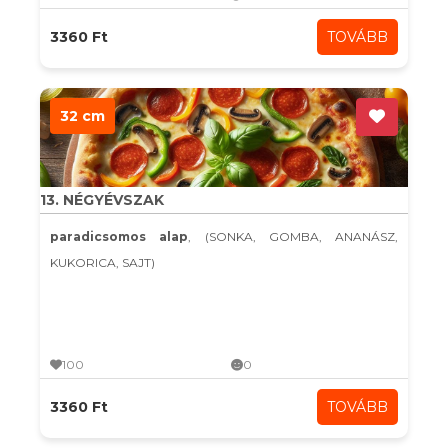
3360 Ft
TOVÁBB
32 cm
13. NÉGYÉVSZAK
paradicsomos alap
, (SONKA, GOMBA, ANANÁSZ,
KUKORICA, SAJT)
100
0
3360 Ft
TOVÁBB