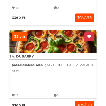
155
0
3360 Ft
TOVÁBB
32 cm
24. DUBARRY
paradicsomos alap
, (DARÁL THÚS, BAB, PEPPERONI,
SAJT)
115
0
3360 Ft
TOVÁBB