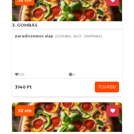
32 cm
3. GOMBÁS
paradicsomos alap
, (GOMBA, SAJT , PAPRIKA)
109
0
3140 Ft
TOVÁBB
32 cm