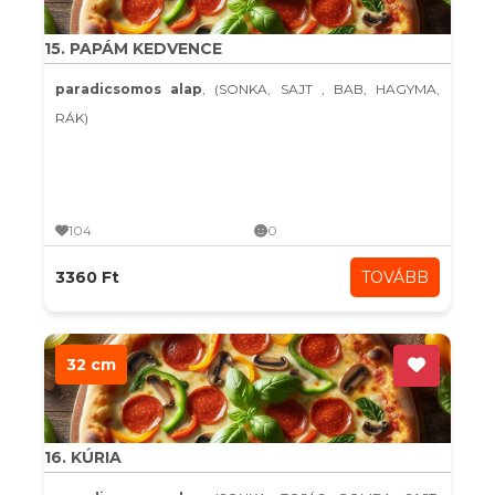
15. PAPÁM KEDVENCE
paradicsomos alap
, (SONKA, SAJT , BAB, HAGYMA,
RÁK)
104
0
3360 Ft
TOVÁBB
32 cm
16. KÚRIA