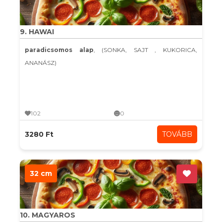
9. HAWAI
paradicsomos alap
, (SONKA, SAJT , KUKORICA,
ANANÁSZ)
102
0
3280 Ft
TOVÁBB
32 cm
10. MAGYAROS