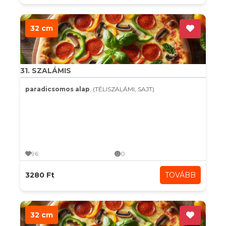
32 cm
31. SZALÁMIS
paradicsomos alap
, (TÉLISZALÁMI, SAJT)
96
0
3280 Ft
TOVÁBB
32 cm