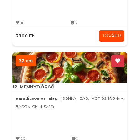
111
0
3700 Ft
TOVÁBB
32 cm
12. MENNYDÖRGŐ
paradicsomos alap
, (SONKA, BAB, VÖRÖSHAGYMA,
BACON, CHILI, SAJT)
120
0