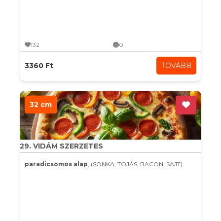
132
0
3360 Ft
TOVÁBB
32 cm
29. VIDÁM SZERZETES
paradicsomos alap
, (SONKA, TOJÁS, BACON, SAJT)