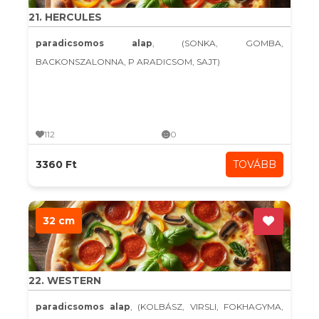
21. HERCULES
paradicsomos alap
, (SONKA, GOMBA,
BACKONSZALONNA, P ARADICSOM, SAJT)
112
0
3360 Ft
TOVÁBB
32 cm
22. WESTERN
paradicsomos alap
, (KOLBÁSZ, VIRSLI, FOKHAGYMA,