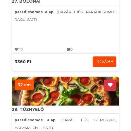
27. BOLONAI
paradicsomos alap
, (DARÁR THÚS, PARADICSOMOS
RAGU, SAJT)
110
0
3360 Ft
TOVÁBB
32 cm
28. TŰZNYELŐ
paradicsomos alap
, (DARÁL THÚS, SZEMESBAB,
HAGYMA, CHILI, SAJT)