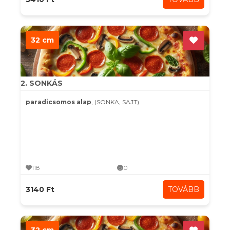
32 cm
2. SONKÁS
paradicsomos alap
, (SONKA, SAJT)
118
0
3140 Ft
TOVÁBB