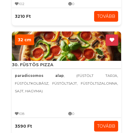
102
0
3210 Ft
TOVÁBB
32 cm
30. FÜSTÖS PIZZA
paradicsomos alap
, (FÜSTÖLT TARJA,
FÜSTÖLTKOLBÁSZ, FÜSTÖLTSAJT, FÜSTÖLTSZALONNA,
SAJT, HAGYMA)
108
0
3590 Ft
TOVÁBB