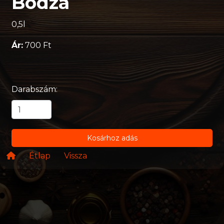
Bodza
0,5l
Ár:
700 Ft
Darabszám:
Kosárhoz adás
Étlap
Vissza