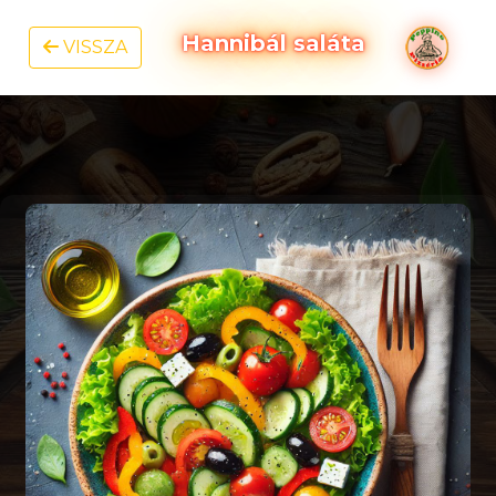
Hannibál saláta
VISSZA