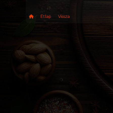
Étlap
Vissza