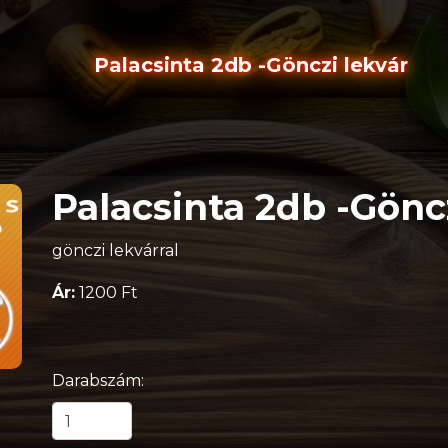
Palacsinta 2db -Gönczi lekvár
Palacsinta 2db -Gönc
gönczi lekvárral
Ár:
1200 Ft
Darabszám: