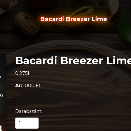
Bacardi Breezer Lime
Bacardi Breezer Lim
0,275l
Ár:
1000 Ft
Darabszám: