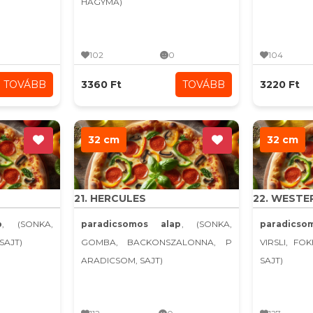
HAGYMA)
102
0
104
TOVÁBB
3360 Ft
TOVÁBB
3220 Ft
32 cm
32 cm
21. HERCULES
22. WESTE
p
, (SONKA,
paradicsomos alap
, (SONKA,
paradicso
SAJT)
GOMBA, BACKONSZALONNA, P
VIRSLI, FO
ARADICSOM, SAJT)
SAJT)