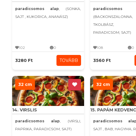
paradicsomos alap
, (SONKA,
paradicsomo
SAJT , KUKORICA, ANANÁSZ)
(BACKONSZALONN
TKOLBÁSZ, H
PARADICSOM, SAJT)
102
0
108
0
3280 Ft
TOVÁBB
3560 Ft
32 cm
32 cm
14. VIRSLIS
15. PAPÁM KEDVEN
paradicsomos alap
, (VIRSLI,
paradicsomos ala
PAPRIKA, PARADICSOM, SAJT)
SAJT , BAB, HAGYMA, 