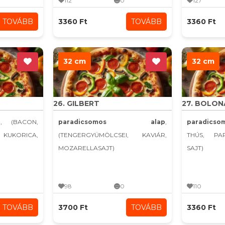
112
0
127
TOVÁBB
3360 Ft
TOVÁBB
3360 Ft
32 cm
32 cm
26. GILBERT
27. BOLON
p
, (BACON,
paradicsomos alap
,
paradics
UKORICA,
(TENGERGYÜMÖLCSEI, KAVIÁR,
THÚS, PA
MOZARELLASAJT)
SAJT)
98
0
110
TOVÁBB
3700 Ft
TOVÁBB
3360 Ft