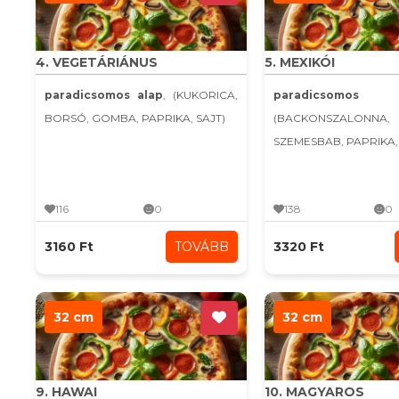
4. VEGETÁRIÁNUS
5. MEXIKÓI
paradicsomos alap
, (KUKORICA,
paradicsomo
BORSÓ, GOMBA, PAPRIKA, SAJT)
(BACKONSZALONNA,
SZEMESBAB, PAPRIKA, C
116
0
138
0
3160 Ft
TOVÁBB
3320 Ft
32 cm
32 cm
9. HAWAI
10. MAGYAROS