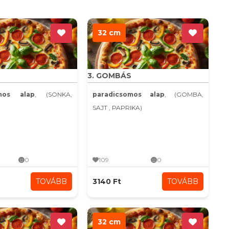
32 cm
3. GOMBÁS
omos alap
, (SONKA,
paradicsomos alap
, (GOMBA,
SAJT , PAPRIKA)
0
109
0
TOVÁBB
3140 Ft
TOVÁBB
32 cm