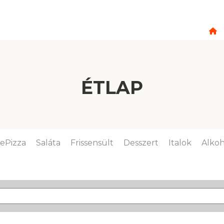
ÉTLAP
lePizza
Saláta
Frissensült
Desszert
Italok
Alkoh