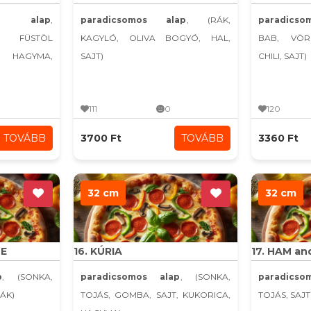
s alap
,
paradicsomos alap
, (RÁK,
paradics
A, FÜSTÖL
KAGYLÓ, OLIVA BOGYÓ, HAL,
BAB, VÖR
AGYMA,
SAJT)
CHILI, SAJT)
111
0
120
TOVÁBB
3700 Ft
TOVÁBB
3360 Ft
32 cm
32 cm
CE
16. KÚRIA
17. HAM an
p
, (SONKA,
paradicsomos alap
, (SONKA,
paradics
RÁK)
TOJÁS, GOMBA, SAJT, KUKORICA,
TOJÁS, SAJT