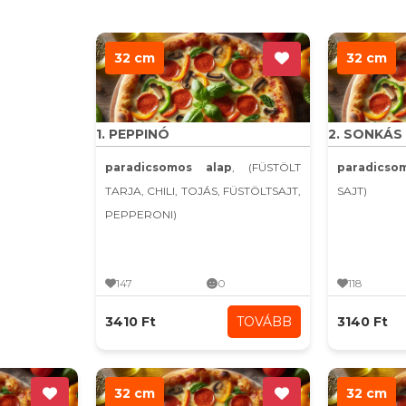
32 cm
32 cm
1. PEPPINÓ
2. SONKÁS
paradicsomos alap
, (FÜSTÖLT
paradics
TARJA, CHILI, TOJÁS, FÜSTÖLTSAJT,
SAJT)
PEPPERONI)
147
0
118
3410 Ft
TOVÁBB
3140 Ft
32 cm
32 cm