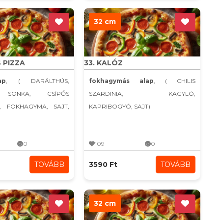
32 cm
S PIZZA
33. KALÓZ
ap
, ( DARÁLTHÚS,
fokhagymás alap
, ( CHILIS
 SONKA, CSÍPŐS
SZARDINIA, KAGYLÓ,
, FOKHAGYMA, SAJT,
KAPRIBOGYÓ, SAJT)
0
109
0
TOVÁBB
3590 Ft
TOVÁBB
32 cm