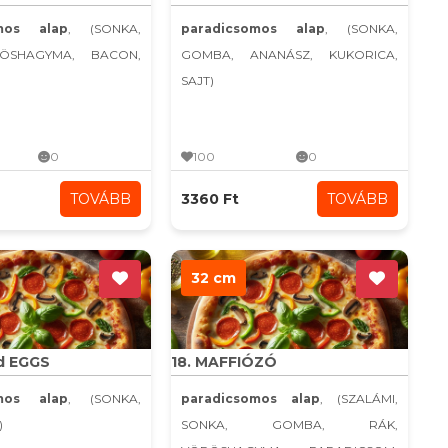
omos alap
, (SONKA,
paradicsomos alap
, (SONKA,
ÖSHAGYMA, BACON,
GOMBA, ANANÁSZ, KUKORICA,
SAJT)
0
100
0
TOVÁBB
3360 Ft
TOVÁBB
32 cm
d EGGS
18. MAFFIÓZÓ
omos alap
, (SONKA,
paradicsomos alap
, (SZALÁMI,
)
SONKA, GOMBA, RÁK,