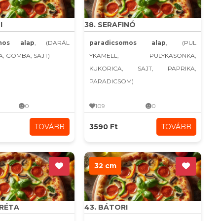
I
38. SERAFINÓ
omos alap
, (DARÁL
paradicsomos alap
, (PUL
A, GOMBA, SAJT)
YKAMELL, PULYKASONKA,
KUKORICA, SAJT, PAPRIKA,
PARADICSOM)
0
109
0
TOVÁBB
3590 Ft
TOVÁBB
32 cm
ARÉTA
43. BÁTORI