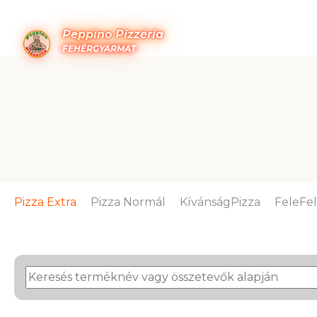
Peppino Pizzéria
FEHÉRGYARMAT
Pizza Extra
Pizza Normál
KívánságPizza
FeleFe