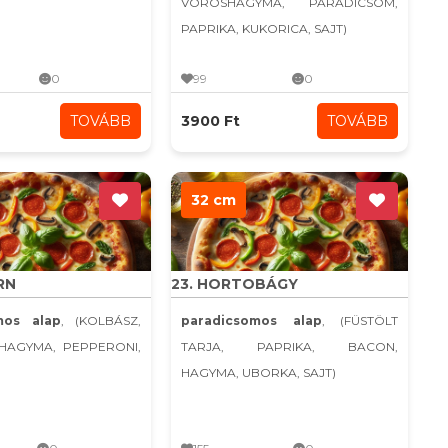
VÖRÖSHAGYMA, PARADICSOM,
PAPRIKA, KUKORICA, SAJT)
0
99
0
TOVÁBB
3900 Ft
TOVÁBB
32 cm
RN
23. HORTOBÁGY
mos alap
, (KOLBÁSZ,
paradicsomos alap
, (FÜSTÖLT
KHAGYMA, PEPPERONI,
TARJA, PAPRIKA, BACON,
HAGYMA, UBORKA, SAJT)