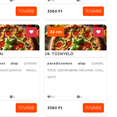
0
155
0
TOVÁBB
3360 Ft
TOVÁBB
32 cm
AI
28. TŰZNYELŐ
omos alap
, (DARÁR
paradicsomos alap
, (DARÁL
RADICSOMOS RAGU,
THÚS, SZEMESBAB, HAGYMA, CHILI,
SAJT)
0
132
0
TOVÁBB
3360 Ft
TOVÁBB