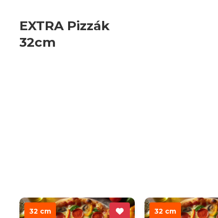
EXTRA Pizzák
32cm
32 cm
32 cm