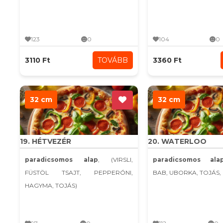
123
0
104
0
3110 Ft
TOVÁBB
3360 Ft
32 cm
32 cm
19. HÉTVEZÉR
20. WATERLOO
paradicsomos alap
, (VIRSLI,
paradicsomos ala
FÜSTÖL TSAJT, PEPPERÓNI,
BAB, UBORKA, TOJÁS, 
HAGYMA, TOJÁS)