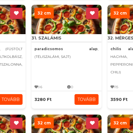
32 cm
32 cm
31. SZALÁMIS
32. MÉRGE
, (FÜSTÖLT
paradicsomos alap
,
chilis al
KOLBÁSZ,
(TÉLISZALÁMI, SAJT)
HAGYMA,
LTSZALONNA,
PEPPERONI
CHILI)
96
0
115
TOVÁBB
3280 Ft
TOVÁBB
3590 Ft
32 cm
32 cm