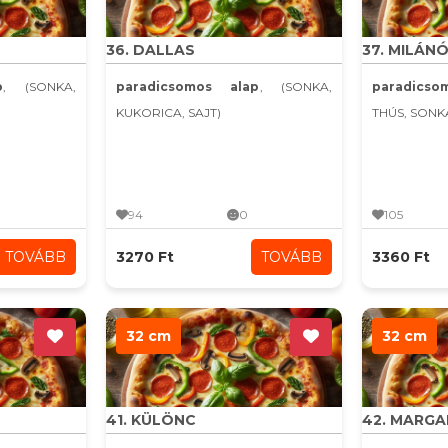
36. DALLAS
37. MILÁNÓ
p
, (SONKA,
paradicsomos alap
, (SONKA,
paradics
KUKORICA, SAJT)
THÚS, SONK
94
0
105
TOVÁBB
3270 Ft
TOVÁBB
3360 Ft
32 cm
32 cm
41. KÜLÖNC
42. MARG