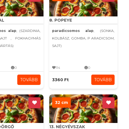
AL
8. POPEYE
mos alap
, (SZARDINIA,
paradicsomos alap
, (SONKA,
SAJT , FOKHAGYMÁS
KOLBÁSZ, GOMBA, P ARADICSOM,
MÁRTÁS)
SAJT)
0
114
0
TOVÁBB
3360 Ft
TOVÁBB
32 cm
YDÖRGŐ
13. NÉGYÉVSZAK