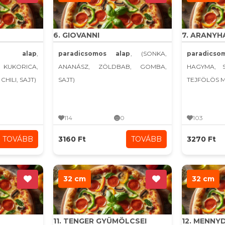
6. GIOVANNI
7. ARANYH
s alap
,
paradicsomos alap
, (SONKA,
paradicso
 KUKORICA,
ANANÁSZ, ZÖLDBAB, GOMBA,
HAGYMA, 
HILI, SAJT)
SAJT)
TEJFÖLÖS 
114
0
103
TOVÁBB
3160 Ft
TOVÁBB
3270 Ft
32 cm
32 cm
11. TENGER GYÜMÖLCSEI
12. MENN