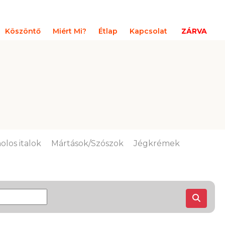
Köszöntő
Miért Mi?
Étlap
Kapcsolat
ZÁRVA
olos italok
Mártások/Szószok
Jégkrémek