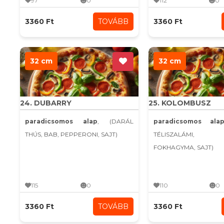
97
0
112
0
3360 Ft
TOVÁBB
3360 Ft
32 cm
32 cm
24. DUBARRY
25. KOLOMBUSZ
paradicsomos alap
, (DARÁL
paradicsomos ala
THÚS, BAB, PEPPERONI, SAJT)
TÉLISZALÁMI, K
FOKHAGYMA, SAJT)
115
0
110
0
3360 Ft
TOVÁBB
3360 Ft