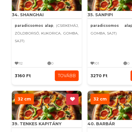
34. SHANGHAI
35. SANPIPI
paradicsomos alap
, (CSIRKEMÁJ,
paradicsomos ala
ZÖLDBORSÓ, KUKORICA, GOMBA,
GOMBA, SAJT)
SAJT)
112
0
101
0
3160 Ft
TOVÁBB
3270 Ft
32 cm
32 cm
39. TENKES KAPITÁNY
40. BARBÁR