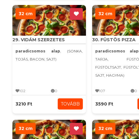
32 cm
32 cm
29. VIDÁM SZERZETES
30. FÜSTÖS PIZZA
paradicsomos alap
, (SONKA,
paradicsomos alap
TOJÁS, BACON, SAJT)
TARJA, FÜSTÖLT
FÜSTÖLTSAJT, FÜSTÖ
SAJT, HAGYMA)
102
0
107
0
3210 Ft
TOVÁBB
3590 Ft
32 cm
32 cm