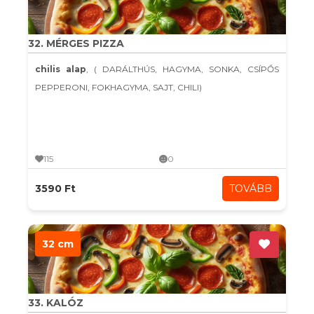
32. MÉRGES PIZZA
chilis alap
, ( DARÁLTHÚS, HAGYMA, SONKA, CSÍPŐS
PEPPERONI, FOKHAGYMA, SAJT, CHILI)
115
0
3590 Ft
TOVÁBB
32 cm
33. KALÓZ