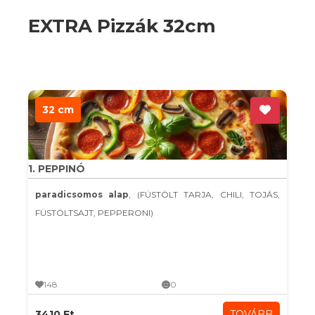
EXTRA Pizzák 32cm
32 cm
1. PEPPINÓ
paradicsomos alap
, (FÜSTÖLT TARJA, CHILI, TOJÁS,
FÜSTÖLTSAJT, PEPPERONI)
148
0
3410 Ft
TOVÁBB