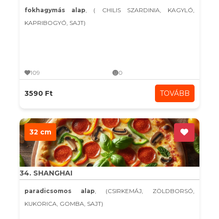
fokhagymás alap
, ( CHILIS SZARDINIA, KAGYLÓ,
KAPRIBOGYÓ, SAJT)
109
0
3590 Ft
TOVÁBB
32 cm
34. SHANGHAI
paradicsomos alap
, (CSIRKEMÁJ, ZÖLDBORSÓ,
KUKORICA, GOMBA, SAJT)