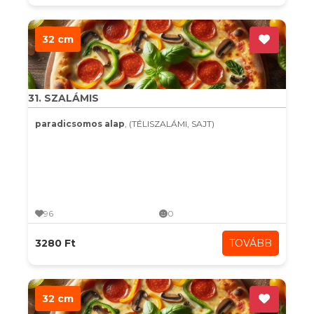
32 cm
31. SZALÁMIS
paradicsomos alap
, (TÉLISZALÁMI, SAJT)
96
0
3280 Ft
TOVÁBB
32 cm