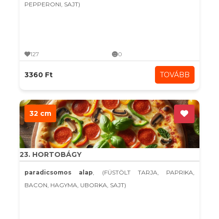
PEPPERONI, SAJT)
127
0
3360 Ft
TOVÁBB
32 cm
23. HORTOBÁGY
paradicsomos alap
, (FÜSTÖLT TARJA, PAPRIKA,
BACON, HAGYMA, UBORKA, SAJT)