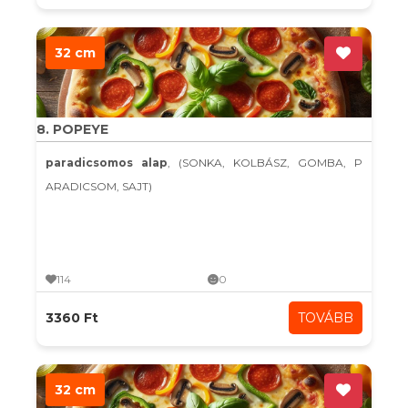
32 cm
8. POPEYE
paradicsomos alap
, (SONKA, KOLBÁSZ, GOMBA, P
ARADICSOM, SAJT)
114
0
3360 Ft
TOVÁBB
32 cm