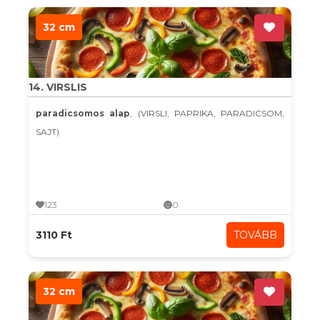
32 cm
14. VIRSLIS
paradicsomos alap
, (VIRSLI, PAPRIKA, PARADICSOM,
SAJT)
123
0
3110 Ft
TOVÁBB
32 cm