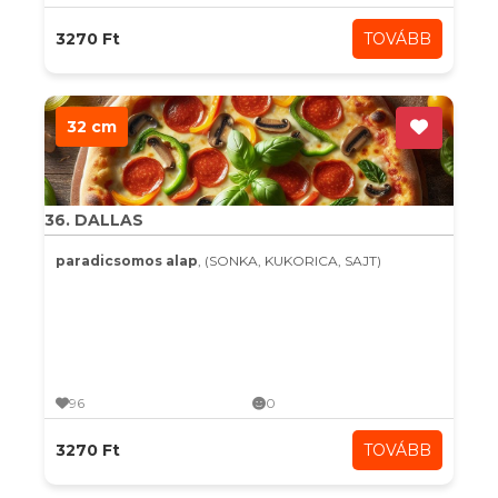
3270 Ft
TOVÁBB
32 cm
36. DALLAS
paradicsomos alap
, (SONKA, KUKORICA, SAJT)
96
0
3270 Ft
TOVÁBB