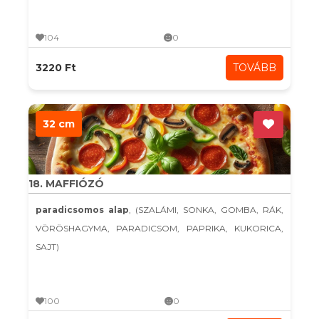
104
0
3220 Ft
TOVÁBB
32 cm
18. MAFFIÓZÓ
paradicsomos alap
, (SZALÁMI, SONKA, GOMBA, RÁK,
VÖRÖSHAGYMA, PARADICSOM, PAPRIKA, KUKORICA,
SAJT)
100
0