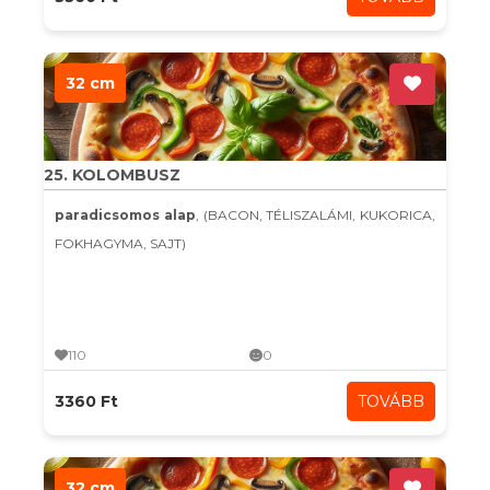
32 cm
25. KOLOMBUSZ
paradicsomos alap
, (BACON, TÉLISZALÁMI, KUKORICA,
FOKHAGYMA, SAJT)
110
0
3360 Ft
TOVÁBB
32 cm