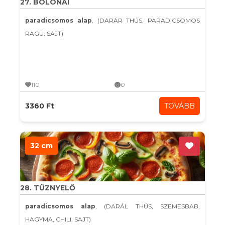
27. BOLONAI
paradicsomos alap
, (DARÁR THÚS, PARADICSOMOS
RAGU, SAJT)
110
0
3360 Ft
TOVÁBB
32 cm
28. TŰZNYELŐ
paradicsomos alap
, (DARÁL THÚS, SZEMESBAB,
HAGYMA, CHILI, SAJT)