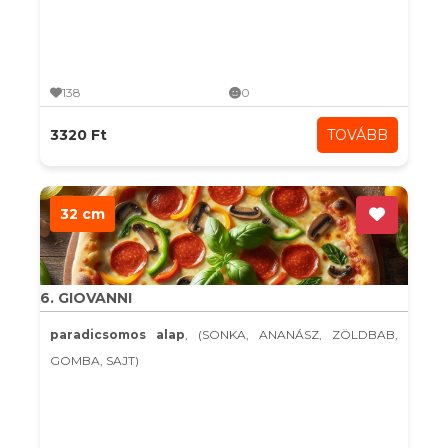
138
0
3320 Ft
TOVÁBB
32 cm
6. GIOVANNI
paradicsomos alap
, (SONKA, ANANÁSZ, ZÖLDBAB,
GOMBA, SAJT)