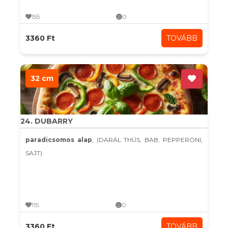
155
0
3360 Ft
TOVÁBB
32 cm
24. DUBARRY
paradicsomos alap
, (DARÁL THÚS, BAB, PEPPERONI,
SAJT)
115
0
3360 Ft
TOVÁBB