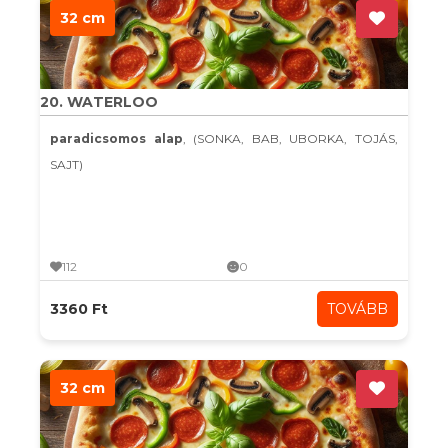
32 cm
20. WATERLOO
paradicsomos alap
, (SONKA, BAB, UBORKA, TOJÁS,
SAJT)
112
0
3360 Ft
TOVÁBB
32 cm