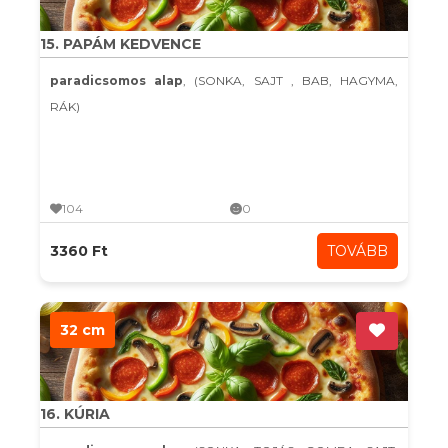
15. PAPÁM KEDVENCE
paradicsomos alap
, (SONKA, SAJT , BAB, HAGYMA,
RÁK)
104
0
3360 Ft
TOVÁBB
32 cm
16. KÚRIA