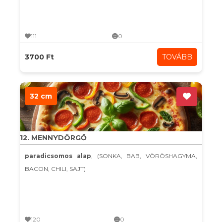
111
0
3700 Ft
TOVÁBB
32 cm
12. MENNYDÖRGŐ
paradicsomos alap
, (SONKA, BAB, VÖRÖSHAGYMA,
BACON, CHILI, SAJT)
120
0