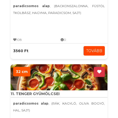
paradicsomos alap
, (BACKONSZALONNA, FÜSTÖL
TKOLBÁSZ, HAGYMA, PARADICSOM, SAJT)
108
0
3560 Ft
TOVÁBB
32 cm
11. TENGER GYÜMÖLCSEI
paradicsomos alap
, (RÁK, KAGYLÓ, OLIVA BOGYÓ,
HAL, SAJT)