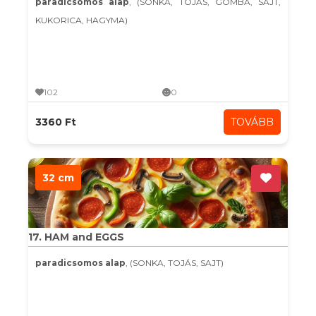
paradicsomos alap
, (SONKA, TOJÁS, GOMBA, SAJT,
KUKORICA, HAGYMA)
102
0
3360 Ft
TOVÁBB
32 cm
17. HAM and EGGS
paradicsomos alap
, (SONKA, TOJÁS, SAJT)