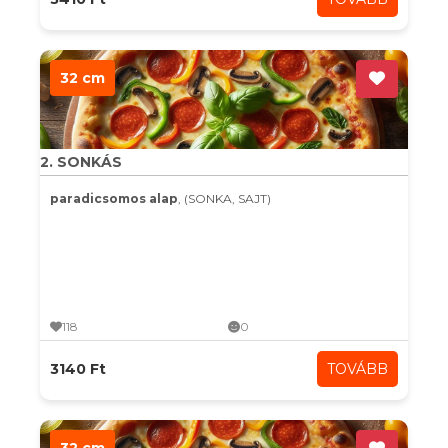
32 cm
2. SONKÁS
paradicsomos alap
, (SONKA, SAJT)
118
0
3140 Ft
TOVÁBB