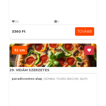
132
0
3360 Ft
TOVÁBB
32 cm
29. VIDÁM SZERZETES
paradicsomos alap
, (SONKA, TOJÁS, BACON, SAJT)