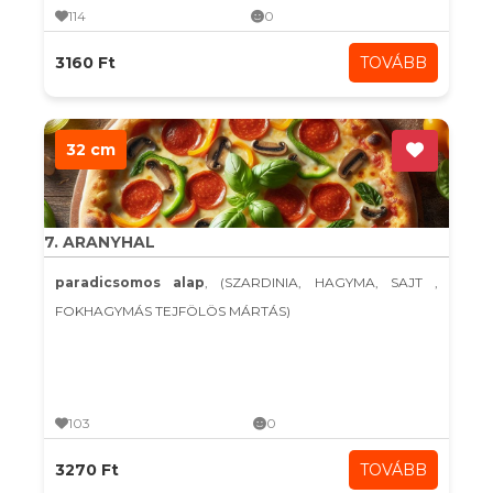
114
0
3160 Ft
TOVÁBB
32 cm
7. ARANYHAL
paradicsomos alap
, (SZARDINIA, HAGYMA, SAJT ,
FOKHAGYMÁS TEJFÖLÖS MÁRTÁS)
103
0
3270 Ft
TOVÁBB