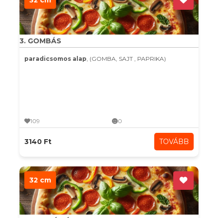
32 cm
3. GOMBÁS
paradicsomos alap
, (GOMBA, SAJT , PAPRIKA)
109
0
3140 Ft
TOVÁBB
32 cm