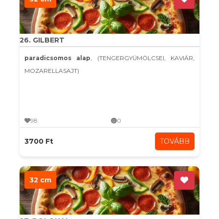
26. GILBERT
paradicsomos alap
, (TENGERGYÜMÖLCSEI, KAVIÁR,
MOZARELLASAJT)
98
0
3700 Ft
TOVÁBB
32 cm