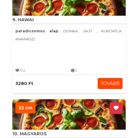
9. HAWAI
paradicsomos alap
, (SONKA, SAJT , KUKORICA,
ANANÁSZ)
102
0
3280 Ft
TOVÁBB
32 cm
10. MAGYAROS