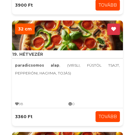
3900 Ft
TOVÁBB
32 cm
19. HÉTVEZÉR
paradicsomos alap
, (VIRSLI, FÜSTÖL TSAJT,
PEPPERÓNI, HAGYMA, TOJÁS)
98
0
3360 Ft
TOVÁBB