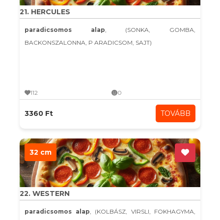
21. HERCULES
paradicsomos alap
, (SONKA, GOMBA,
BACKONSZALONNA, P ARADICSOM, SAJT)
112
0
3360 Ft
TOVÁBB
32 cm
22. WESTERN
paradicsomos alap
, (KOLBÁSZ, VIRSLI, FOKHAGYMA,