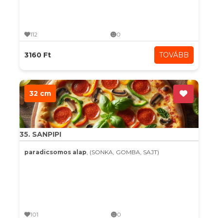
112
0
3160 Ft
TOVÁBB
32 cm
35. SANPIPI
paradicsomos alap
, (SONKA, GOMBA, SAJT)
101
0