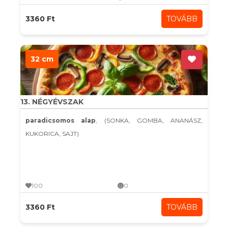
3360 Ft
TOVÁBB
32 cm
13. NÉGYÉVSZAK
paradicsomos alap
, (SONKA, GOMBA, ANANÁSZ,
KUKORICA, SAJT)
100
0
3360 Ft
TOVÁBB