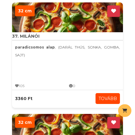
32 cm
37. MILÁNÓI
paradicsomos alap
, (DARÁL THÚS, SONKA, GOMBA,
SAJT)
105
0
3360 Ft
TOVÁBB
32 cm