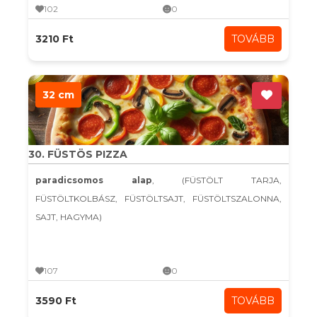
102
0
3210 Ft
TOVÁBB
32 cm
30. FÜSTÖS PIZZA
paradicsomos alap
, (FÜSTÖLT TARJA,
FÜSTÖLTKOLBÁSZ, FÜSTÖLTSAJT, FÜSTÖLTSZALONNA,
SAJT, HAGYMA)
107
0
3590 Ft
TOVÁBB