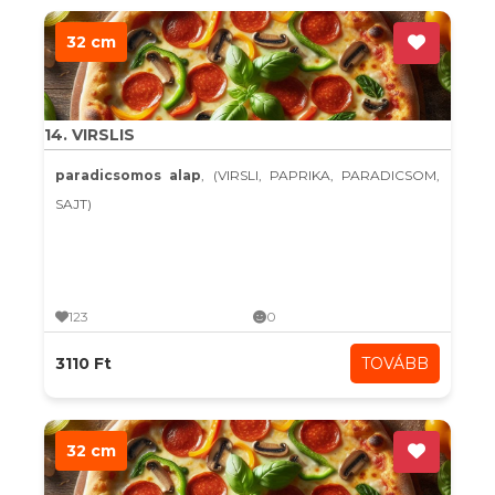
32 cm
14. VIRSLIS
paradicsomos alap
, (VIRSLI, PAPRIKA, PARADICSOM,
SAJT)
123
0
3110 Ft
TOVÁBB
32 cm