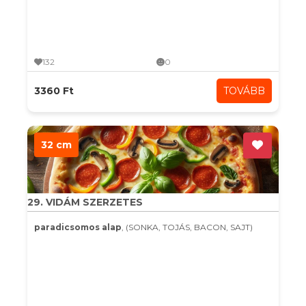
132
0
3360 Ft
TOVÁBB
32 cm
29. VIDÁM SZERZETES
paradicsomos alap
, (SONKA, TOJÁS, BACON, SAJT)