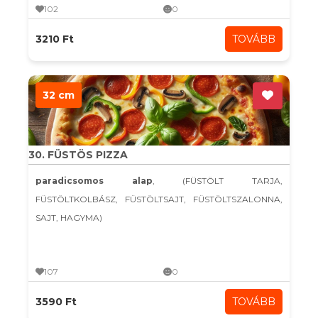
102
0
3210 Ft
TOVÁBB
32 cm
30. FÜSTÖS PIZZA
paradicsomos alap
, (FÜSTÖLT TARJA,
FÜSTÖLTKOLBÁSZ, FÜSTÖLTSAJT, FÜSTÖLTSZALONNA,
SAJT, HAGYMA)
107
0
3590 Ft
TOVÁBB