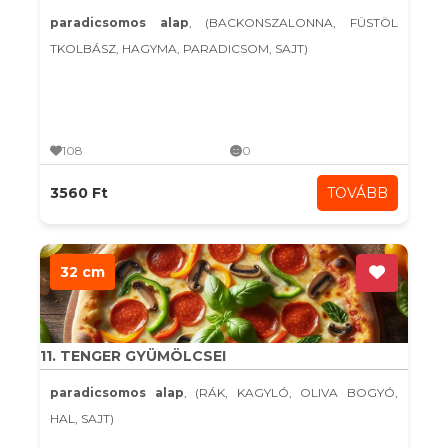
paradicsomos alap
, (BACKONSZALONNA, FÜSTÖL
TKOLBÁSZ, HAGYMA, PARADICSOM, SAJT)
108
0
3560 Ft
TOVÁBB
32 cm
11. TENGER GYÜMÖLCSEI
paradicsomos alap
, (RÁK, KAGYLÓ, OLIVA BOGYÓ,
HAL, SAJT)