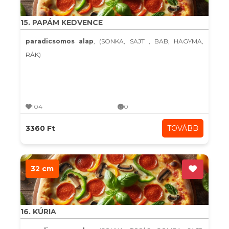
15. PAPÁM KEDVENCE
paradicsomos alap
, (SONKA, SAJT , BAB, HAGYMA,
RÁK)
104
0
3360 Ft
TOVÁBB
32 cm
16. KÚRIA