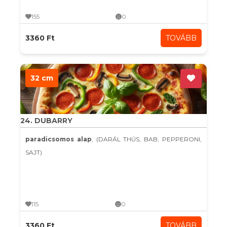
155
0
3360 Ft
TOVÁBB
32 cm
24. DUBARRY
paradicsomos alap
, (DARÁL THÚS, BAB, PEPPERONI,
SAJT)
115
0
3360 Ft
TOVÁBB