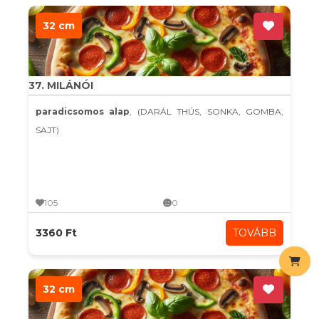
32 cm
37. MILÁNÓI
paradicsomos alap
, (DARÁL THÚS, SONKA, GOMBA,
SAJT)
105
0
3360 Ft
TOVÁBB
32 cm