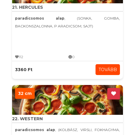
21. HERCULES
paradicsomos alap
, (SONKA, GOMBA,
BACKONSZALONNA, P ARADICSOM, SAJT)
112
0
3360 Ft
TOVÁBB
32 cm
22. WESTERN
paradicsomos alap
, (KOLBÁSZ, VIRSLI, FOKHAGYMA,