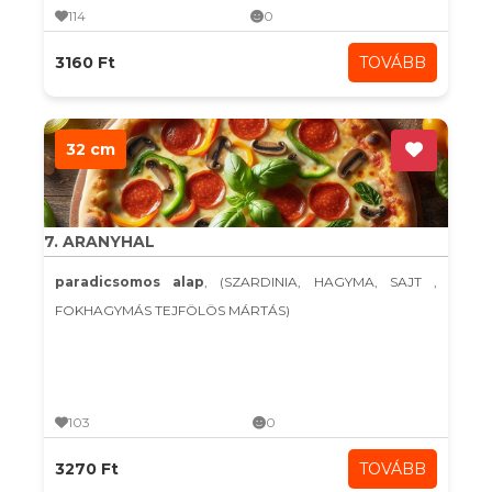
114
0
3160 Ft
TOVÁBB
32 cm
7. ARANYHAL
paradicsomos alap
, (SZARDINIA, HAGYMA, SAJT ,
FOKHAGYMÁS TEJFÖLÖS MÁRTÁS)
103
0
3270 Ft
TOVÁBB