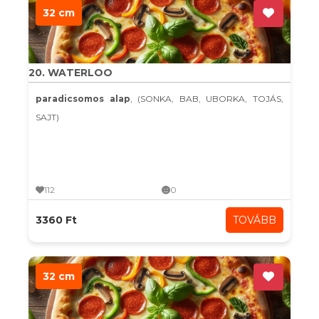
32 cm
20. WATERLOO
paradicsomos alap
, (SONKA, BAB, UBORKA, TOJÁS,
SAJT)
112
0
3360 Ft
TOVÁBB
32 cm