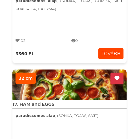
paradicsomos alap
, (SONKA, TOJÁS, GOMBA, SAJT,
KUKORICA, HAGYMA)
102
0
3360 Ft
TOVÁBB
32 cm
17. HAM and EGGS
paradicsomos alap
, (SONKA, TOJÁS, SAJT)