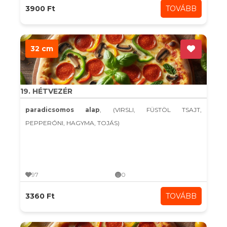
3900 Ft
TOVÁBB
32 cm
19. HÉTVEZÉR
paradicsomos alap
, (VIRSLI, FÜSTÖL TSAJT,
PEPPERÓNI, HAGYMA, TOJÁS)
97
0
3360 Ft
TOVÁBB