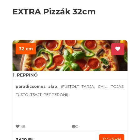
EXTRA Pizzák 32cm
32 cm
1. PEPPINÓ
paradicsomos alap
, (FÜSTÖLT TARJA, CHILI, TOJÁS,
FÜSTÖLTSAJT, PEPPERONI)
148
0
3410 Ft
TOVÁBB