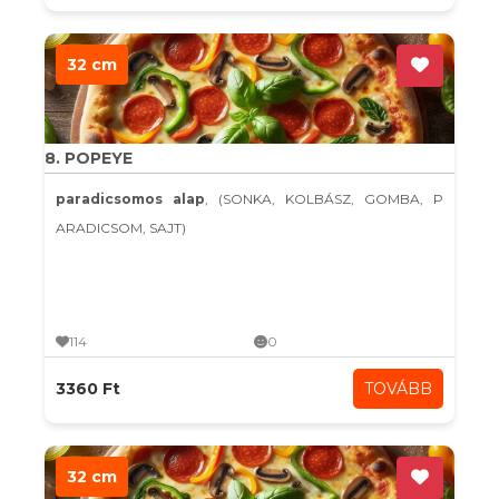
32 cm
8. POPEYE
paradicsomos alap
, (SONKA, KOLBÁSZ, GOMBA, P
ARADICSOM, SAJT)
114
0
3360 Ft
TOVÁBB
32 cm