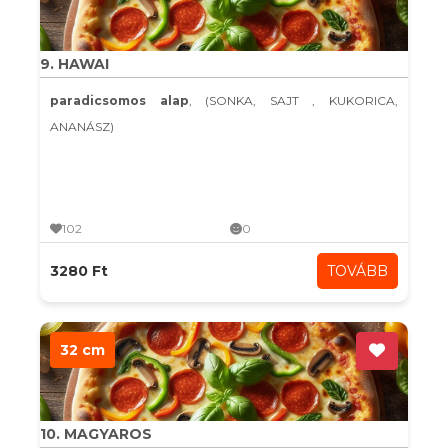
9. HAWAI
paradicsomos alap
, (SONKA, SAJT , KUKORICA,
ANANÁSZ)
102
0
3280 Ft
TOVÁBB
32 cm
10. MAGYAROS