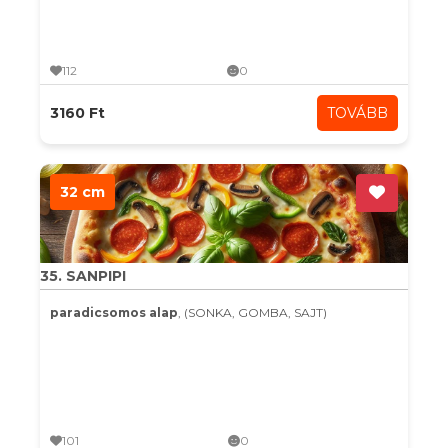
112
0
3160 Ft
TOVÁBB
32 cm
35. SANPIPI
paradicsomos alap
, (SONKA, GOMBA, SAJT)
101
0