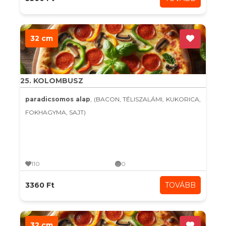
32 cm
25. KOLOMBUSZ
paradicsomos alap
, (BACON, TÉLISZALÁMI, KUKORICA,
FOKHAGYMA, SAJT)
110
0
3360 Ft
TOVÁBB
32 cm