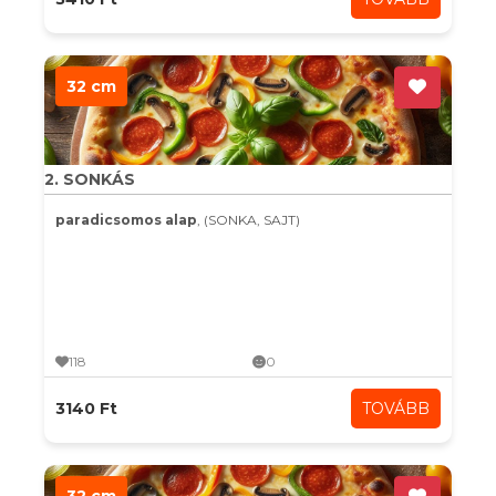
32 cm
2. SONKÁS
paradicsomos alap
, (SONKA, SAJT)
118
0
3140 Ft
TOVÁBB