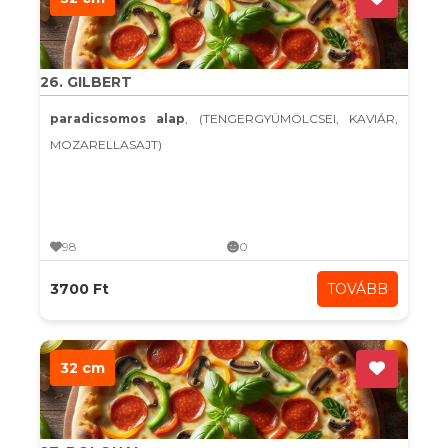
26. GILBERT
paradicsomos alap
, (TENGERGYÜMÖLCSEI, KAVIÁR,
MOZARELLASAJT)
98
0
3700 Ft
TOVÁBB
32 cm