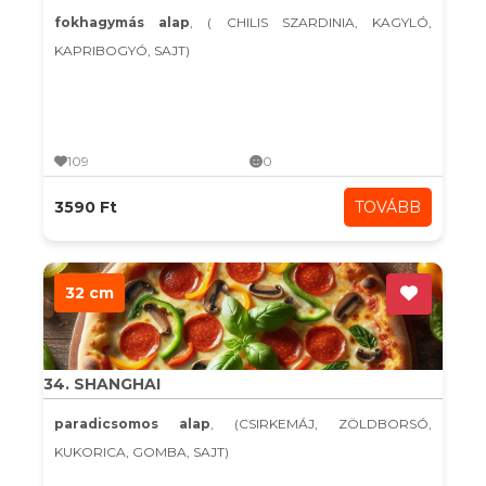
fokhagymás alap
, ( CHILIS SZARDINIA, KAGYLÓ,
KAPRIBOGYÓ, SAJT)
109
0
3590 Ft
TOVÁBB
32 cm
34. SHANGHAI
paradicsomos alap
, (CSIRKEMÁJ, ZÖLDBORSÓ,
KUKORICA, GOMBA, SAJT)