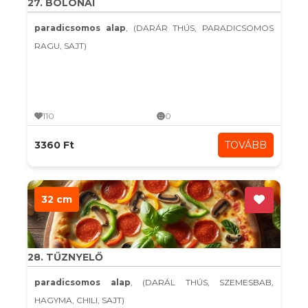
27. BOLONAI
paradicsomos alap
, (DARÁR THÚS, PARADICSOMOS
RAGU, SAJT)
110
0
3360 Ft
TOVÁBB
32 cm
28. TŰZNYELŐ
paradicsomos alap
, (DARÁL THÚS, SZEMESBAB,
HAGYMA, CHILI, SAJT)