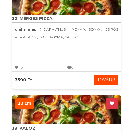
32. MÉRGES PIZZA
chilis alap
, ( DARÁLTHÚS, HAGYMA, SONKA, CSÍPŐS
PEPPERONI, FOKHAGYMA, SAJT, CHILI)
115
0
3590 Ft
TOVÁBB
32 cm
33. KALÓZ