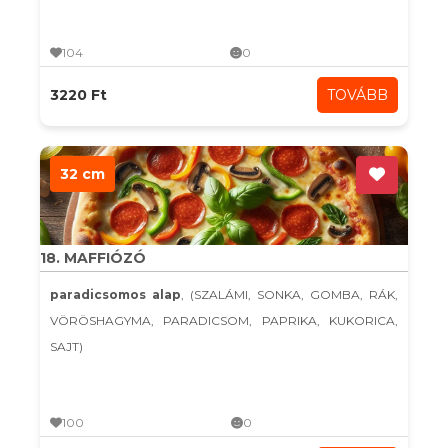
104
0
3220 Ft
TOVÁBB
32 cm
18. MAFFIÓZÓ
paradicsomos alap
, (SZALÁMI, SONKA, GOMBA, RÁK,
VÖRÖSHAGYMA, PARADICSOM, PAPRIKA, KUKORICA,
SAJT)
100
0