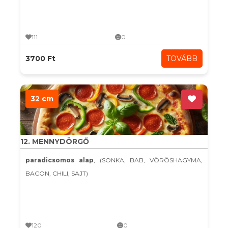
111
0
3700 Ft
TOVÁBB
32 cm
12. MENNYDÖRGŐ
paradicsomos alap
, (SONKA, BAB, VÖRÖSHAGYMA,
BACON, CHILI, SAJT)
120
0