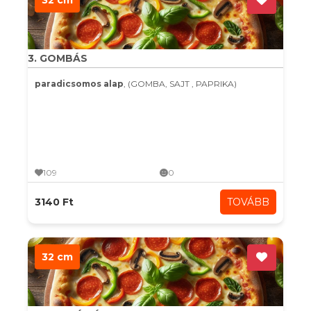
32 cm
3. GOMBÁS
paradicsomos alap
, (GOMBA, SAJT , PAPRIKA)
109
0
3140 Ft
TOVÁBB
32 cm