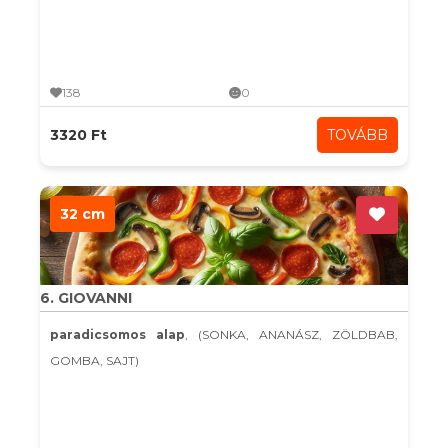
138
0
3320 Ft
TOVÁBB
32 cm
6. GIOVANNI
paradicsomos alap
, (SONKA, ANANÁSZ, ZÖLDBAB,
GOMBA, SAJT)