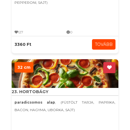
PEPPERONI, SAJT)
127
0
3360 Ft
TOVÁBB
32 cm
23. HORTOBÁGY
paradicsomos alap
, (FÜSTÖLT TARJA, PAPRIKA,
BACON, HAGYMA, UBORKA, SAJT)