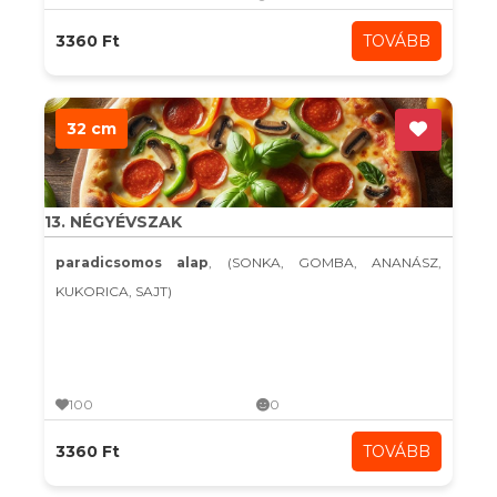
3360 Ft
TOVÁBB
32 cm
13. NÉGYÉVSZAK
paradicsomos alap
, (SONKA, GOMBA, ANANÁSZ,
KUKORICA, SAJT)
100
0
3360 Ft
TOVÁBB