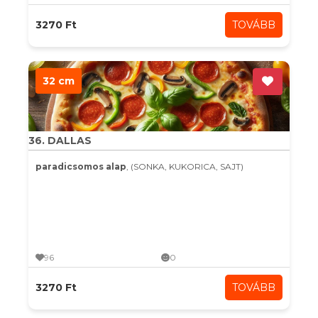
3270 Ft
TOVÁBB
32 cm
36. DALLAS
paradicsomos alap
, (SONKA, KUKORICA, SAJT)
96
0
3270 Ft
TOVÁBB