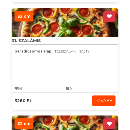
32 cm
31. SZALÁMIS
paradicsomos alap
, (TÉLISZALÁMI, SAJT)
96
0
3280 Ft
TOVÁBB
32 cm