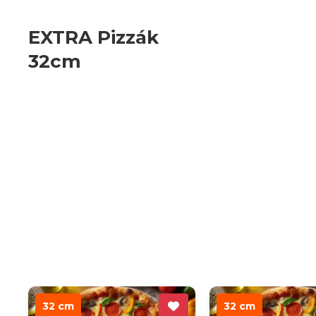
EXTRA Pizzák
32cm
32 cm
32 cm