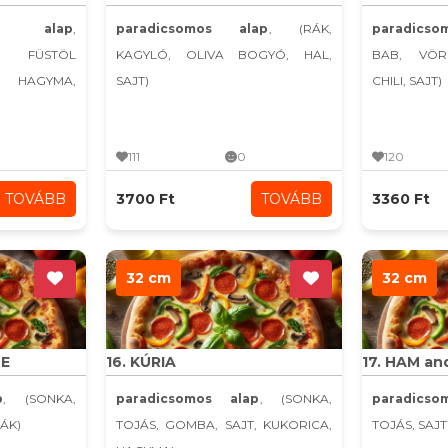
s alap
,
paradicsomos alap
, (RÁK,
paradics
A, FÜSTÖL
KAGYLÓ, OLIVA BOGYÓ, HAL,
BAB, VÖR
AGYMA,
SAJT)
CHILI, SAJT)
111
0
120
TOVÁBB
3700 Ft
TOVÁBB
3360 Ft
32 cm
32 cm
CE
16. KÚRIA
17. HAM an
p
, (SONKA,
paradicsomos alap
, (SONKA,
paradics
RÁK)
TOJÁS, GOMBA, SAJT, KUKORICA,
TOJÁS, SAJT