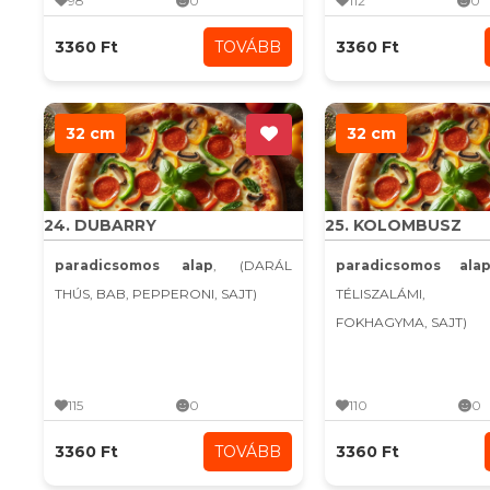
98
0
112
0
3360 Ft
TOVÁBB
3360 Ft
32 cm
32 cm
24. DUBARRY
25. KOLOMBUSZ
paradicsomos alap
, (DARÁL
paradicsomos ala
THÚS, BAB, PEPPERONI, SAJT)
TÉLISZALÁMI, K
FOKHAGYMA, SAJT)
115
0
110
0
3360 Ft
TOVÁBB
3360 Ft