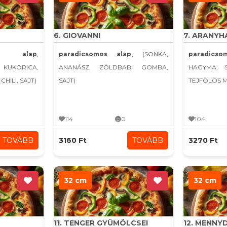
6. GIOVANNI
7. ARANYH
s alap
,
paradicsomos alap
, (SONKA,
paradicso
 KUKORICA,
ANANÁSZ, ZÖLDBAB, GOMBA,
HAGYMA, 
HILI, SAJT)
SAJT)
TEJFÖLÖS 
114
0
104
TOVÁBB
3160 Ft
TOVÁBB
3270 Ft
32 cm
32 cm
11. TENGER GYÜMÖLCSEI
12. MENN