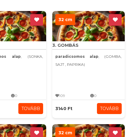
32 cm
3. GOMBÁS
omos alap
, (SONKA,
paradicsomos alap
, (GOMBA,
SAJT , PAPRIKA)
0
109
0
TOVÁBB
3140 Ft
TOVÁBB
32 cm