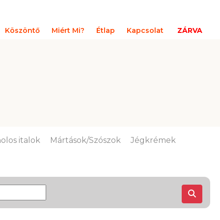
Köszöntő
Miért Mi?
Étlap
Kapcsolat
ZÁRVA
olos italok
Mártások/Szószok
Jégkrémek