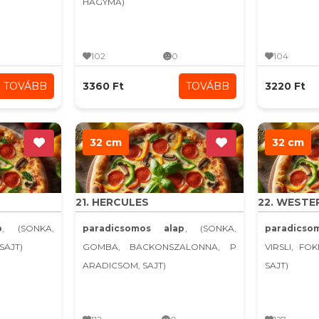
HAGYMA)
102
0
104
TOVÁBB
3360 Ft
TOVÁBB
3220 Ft
32 cm
32 cm
21. HERCULES
22. WESTE
p
, (SONKA,
paradicsomos alap
, (SONKA,
paradicso
SAJT)
GOMBA, BACKONSZALONNA, P
VIRSLI, FO
ARADICSOM, SAJT)
SAJT)