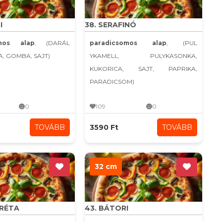
I
38. SERAFINÓ
omos alap
, (DARÁL
paradicsomos alap
, (PUL
A, GOMBA, SAJT)
YKAMELL, PULYKASONKA,
KUKORICA, SAJT, PAPRIKA,
PARADICSOM)
0
109
0
TOVÁBB
3590 Ft
TOVÁBB
32 cm
ARÉTA
43. BÁTORI