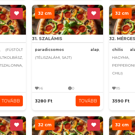
32 cm
32 cm
31. SZALÁMIS
32. MÉRGE
, (FÜSTÖLT
paradicsomos alap
,
chilis al
KOLBÁSZ,
(TÉLISZALÁMI, SAJT)
HAGYMA,
LTSZALONNA,
PEPPERONI
CHILI)
96
0
115
TOVÁBB
3280 Ft
TOVÁBB
3590 Ft
32 cm
32 cm