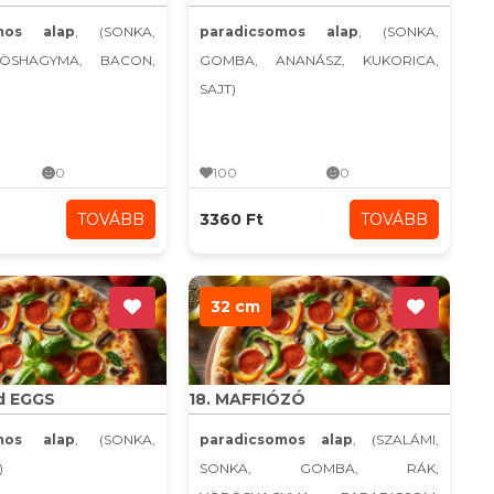
omos alap
, (SONKA,
paradicsomos alap
, (SONKA,
ÖSHAGYMA, BACON,
GOMBA, ANANÁSZ, KUKORICA,
SAJT)
0
100
0
TOVÁBB
3360 Ft
TOVÁBB
32 cm
d EGGS
18. MAFFIÓZÓ
omos alap
, (SONKA,
paradicsomos alap
, (SZALÁMI,
)
SONKA, GOMBA, RÁK,