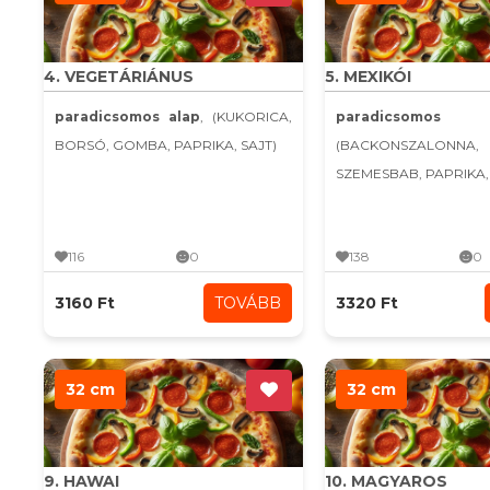
4. VEGETÁRIÁNUS
5. MEXIKÓI
paradicsomos alap
, (KUKORICA,
paradicsomo
BORSÓ, GOMBA, PAPRIKA, SAJT)
(BACKONSZALONNA,
SZEMESBAB, PAPRIKA, C
116
0
138
0
3160 Ft
TOVÁBB
3320 Ft
32 cm
32 cm
9. HAWAI
10. MAGYAROS