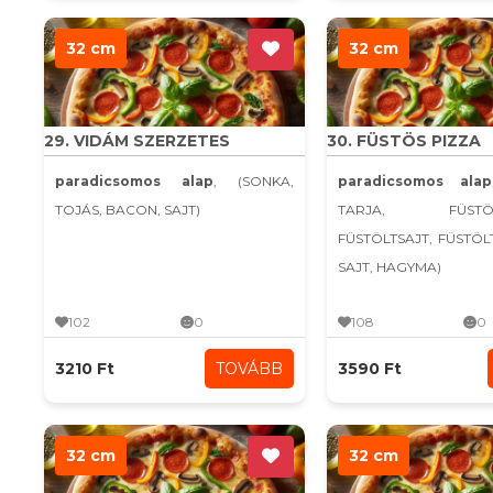
32 cm
32 cm
29. VIDÁM SZERZETES
30. FÜSTÖS PIZZA
paradicsomos alap
, (SONKA,
paradicsomos alap
TOJÁS, BACON, SAJT)
TARJA, FÜSTÖLT
FÜSTÖLTSAJT, FÜSTÖ
SAJT, HAGYMA)
102
0
108
0
3210 Ft
TOVÁBB
3590 Ft
32 cm
32 cm