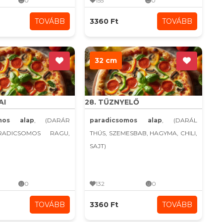
0
155
0
TOVÁBB
3360 Ft
TOVÁBB
32 cm
AI
28. TŰZNYELŐ
omos alap
, (DARÁR
paradicsomos alap
, (DARÁL
RADICSOMOS RAGU,
THÚS, SZEMESBAB, HAGYMA, CHILI,
SAJT)
0
132
0
TOVÁBB
3360 Ft
TOVÁBB