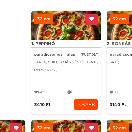
32 cm
32 cm
1. PEPPINÓ
2. SONKÁS
paradicsomos alap
, (FÜSTÖLT
paradics
TARJA, CHILI, TOJÁS, FÜSTÖLTSAJT,
SAJT)
PEPPERONI)
148
0
118
3410 Ft
TOVÁBB
3140 Ft
32 cm
32 cm