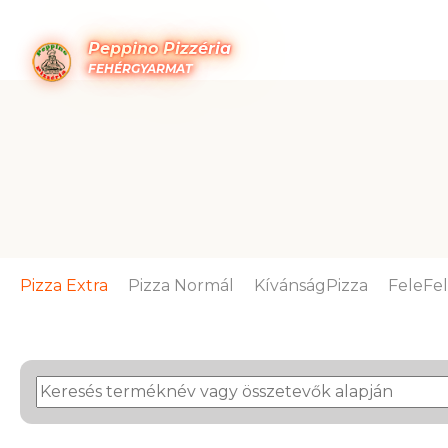
Peppino Pizzéria
FEHÉRGYARMAT
Pizza Extra
Pizza Normál
KívánságPizza
FeleFe