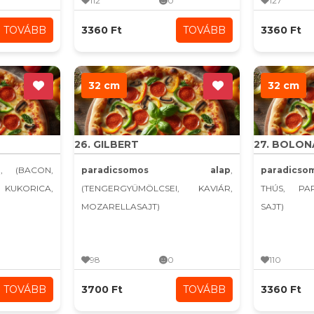
112
0
127
TOVÁBB
3360 Ft
TOVÁBB
3360 Ft
32 cm
32 cm
26. GILBERT
27. BOLON
p
, (BACON,
paradicsomos alap
,
paradics
UKORICA,
(TENGERGYÜMÖLCSEI, KAVIÁR,
THÚS, PA
MOZARELLASAJT)
SAJT)
98
0
110
TOVÁBB
3700 Ft
TOVÁBB
3360 Ft