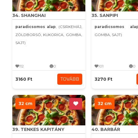
34. SHANGHAI
35. SANPIPI
paradicsomos alap
, (CSIRKEMÁJ,
paradicsomos ala
ZÖLDBORSÓ, KUKORICA, GOMBA,
GOMBA, SAJT)
SAJT)
112
0
101
0
3160 Ft
TOVÁBB
3270 Ft
32 cm
32 cm
39. TENKES KAPITÁNY
40. BARBÁR