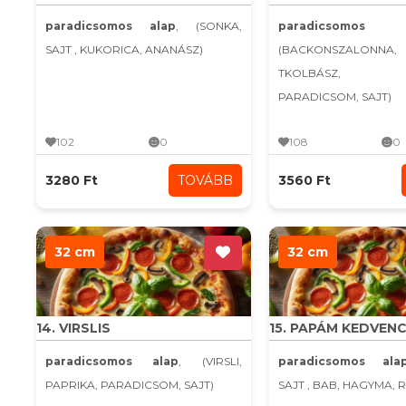
paradicsomos alap
, (SONKA,
paradicsomo
SAJT , KUKORICA, ANANÁSZ)
(BACKONSZALONN
TKOLBÁSZ, H
PARADICSOM, SAJT)
102
0
108
0
3280 Ft
TOVÁBB
3560 Ft
32 cm
32 cm
14. VIRSLIS
15. PAPÁM KEDVEN
paradicsomos alap
, (VIRSLI,
paradicsomos ala
PAPRIKA, PARADICSOM, SAJT)
SAJT , BAB, HAGYMA, 