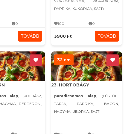
VÖRÖSHAGYMA, PARADICSOM,
PAPRIKA, KUKORICA, SAJT)
0
100
0
TOVÁBB
3900 Ft
TOVÁBB
32 cm
RN
23. HORTOBÁGY
mos alap
, (KOLBÁSZ,
paradicsomos alap
, (FÜSTÖLT
KHAGYMA, PEPPERONI,
TARJA, PAPRIKA, BACON,
HAGYMA, UBORKA, SAJT)