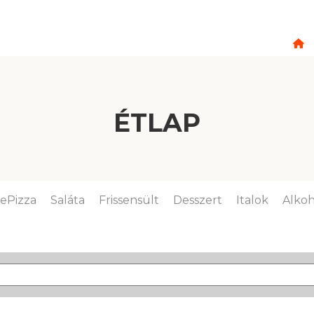
ÉTLAP
lePizza
Saláta
Frissensült
Desszert
Italok
Alkoh