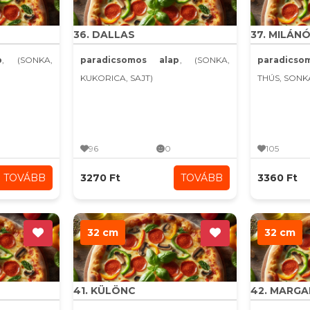
36. DALLAS
37. MILÁNÓ
p
, (SONKA,
paradicsomos alap
, (SONKA,
paradics
KUKORICA, SAJT)
THÚS, SONK
96
0
105
TOVÁBB
3270 Ft
TOVÁBB
3360 Ft
32 cm
32 cm
41. KÜLÖNC
42. MARG