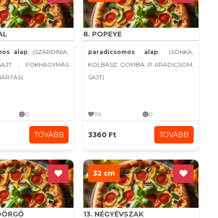
AL
8. POPEYE
mos alap
, (SZARDINIA,
paradicsomos alap
, (SONKA,
SAJT , FOKHAGYMÁS
KOLBÁSZ, GOMBA, P ARADICSOM,
MÁRTÁS)
SAJT)
0
114
0
TOVÁBB
3360 Ft
TOVÁBB
32 cm
YDÖRGŐ
13. NÉGYÉVSZAK