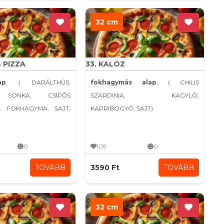
32 cm
S PIZZA
33. KALÓZ
ap
, ( DARÁLTHÚS,
fokhagymás alap
, ( CHILIS
 SONKA, CSÍPŐS
SZARDINIA, KAGYLÓ,
, FOKHAGYMA, SAJT,
KAPRIBOGYÓ, SAJT)
0
109
0
TOVÁBB
3590 Ft
TOVÁBB
32 cm